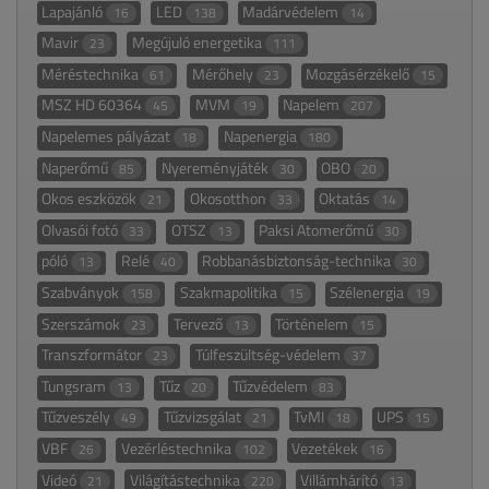
Lapajánló
LED
Madárvédelem
16
138
14
Mavir
Megújuló energetika
23
111
Méréstechnika
Mérőhely
Mozgásérzékelő
61
23
15
MSZ HD 60364
MVM
Napelem
45
19
207
Napelemes pályázat
Napenergia
18
180
Naperőmű
Nyereményjáték
OBO
85
30
20
Okos eszközök
Okosotthon
Oktatás
21
33
14
Olvasói fotó
OTSZ
Paksi Atomerőmű
33
13
30
póló
Relé
Robbanásbiztonság-technika
13
40
30
Szabványok
Szakmapolitika
Szélenergia
158
15
19
Szerszámok
Tervező
Történelem
23
13
15
Transzformátor
Túlfeszültség-védelem
23
37
Tungsram
Tűz
Tűzvédelem
13
20
83
Tűzveszély
Tűzvizsgálat
TvMI
UPS
49
21
18
15
VBF
Vezérléstechnika
Vezetékek
26
102
16
Videó
Világítástechnika
Villámhárító
21
220
13