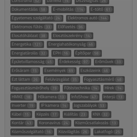
Construma
Daniella
Díszvilágítás
52
14
26
Dokumentálás
E-mobilitás
E-töltő
58
114
61
Egyetemes szolgáltató
Elektromos autó
24
144
Elektromos fűtés
Előfizetés
33
96
Elosztóhálózat
Elosztószekrény
38
14
Energetika
Energiahatékonyság
121
46
Energiatárolás
EPH
Építőipar
32
16
58
Épületvillamosság
Érdekesség
Erőművek
45
97
33
Erősáram
Események
Eszközeink
15
69
46
Ezt láttam
Felülvizsgálat
Fogyasztásmérő
26
35
48
Fogyasztásmérőhely
Fűtéstechnika
Hírek
19
14
14
HMKE
Hőkamera
InfoShow
Interjú
18
13
47
13
Inverter
IP kamera
Jogszabályok
19
14
53
Kábel
Képzés
Kiállítás
KNX
15
17
23
32
Kontár
Koronavírus
Közműcsatlakozás
43
24
13
Közműszolgáltató
Közvilágítás
Lakatfogó
16
26
25