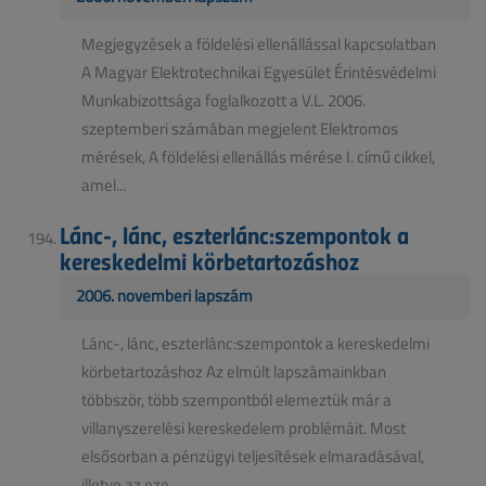
Megjegyzések a földelési ellenállással kapcsolatban
A Magyar Elektrotechnikai Egyesület Érintésvédelmi
Munkabizottsága foglalkozott a V.L. 2006.
szeptemberi számában megjelent Elektromos
mérések, A földelési ellenállás mérése I. című cikkel,
amel...
Lánc-, lánc, eszterlánc:szempontok a
kereskedelmi körbetartozáshoz
2006. novemberi lapszám
Lánc-, lánc, eszterlánc:szempontok a kereskedelmi
körbetartozáshoz Az elmúlt lapszámainkban
többször, több szempontból elemeztük már a
villanyszerelési kereskedelem problémáit. Most
elsősorban a pénzügyi teljesítések elmaradásával,
illetve az eze...