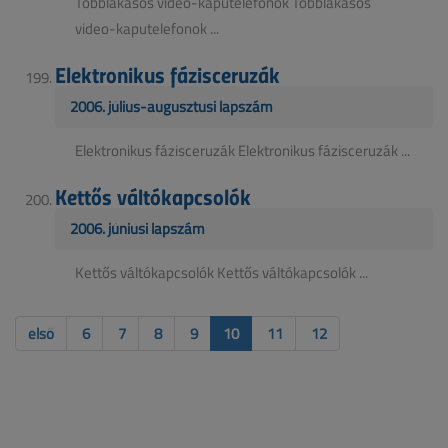
Többlakásos video-kaputelefonok Többlakásos
video-kaputelefonok ...
Elektronikus fázisceruzák
2006. július-augusztusi lapszám
Elektronikus fázisceruzák Elektronikus fázisceruzák ...
Kettős váltókapcsolók
2006. júniusi lapszám
Kettős váltókapcsolók Kettős váltókapcsolók ...
első
6
7
8
9
10
11
12