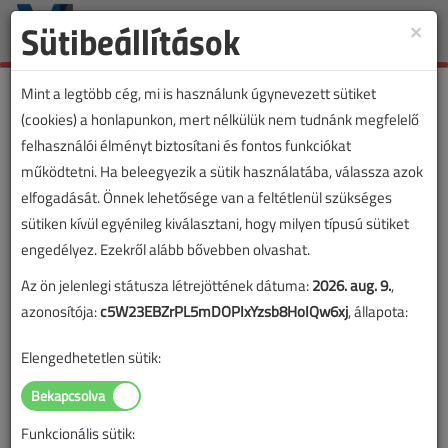
Sütibeállítások
×
Toggle
naviga
Mint a legtöbb cég, mi is használunk úgynevezett sütiket
(cookies) a honlapunkon, mert nélkülük nem tudnánk megfelelő
felhasználói élményt biztosítani és fontos funkciókat
működtetni. Ha beleegyezik a sütik használatába, válassza azok
elfogadását. Önnek lehetősége van a feltétlenül szükséges
sütiken kívül egyénileg kiválasztani, hogy milyen típusú sütiket
engedélyez. Ezekről alább bővebben olvashat.
Az ön jelenlegi státusza létrejöttének dátuma:
2026. aug. 9.
,
azonosítója:
c5W23EBZrPL5mDOPIxYzsb8HoIQw6xj
, állapota:
Elengedhetetlen sütik:
Funkcionális sütik: