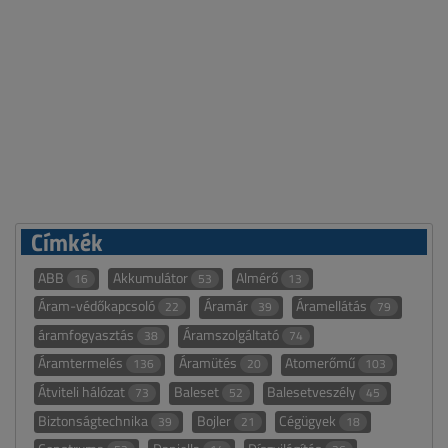
Címkék
ABB
Akkumulátor
Almérő
16
53
13
Áram-védőkapcsoló
Áramár
Áramellátás
22
39
79
áramfogyasztás
Áramszolgáltató
38
74
Áramtermelés
Áramütés
Atomerőmű
136
20
103
Átviteli hálózat
Baleset
Balesetveszély
73
52
45
Biztonságtechnika
Bojler
Cégügyek
39
21
18