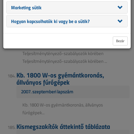
Háromfázisú áramfejlesztők áttekintő táblázata
Marketing sütik
(max. 12 kVA-ig) Háromfázisú áramfejlesztők
áttekintő táblázata (max. 12 kVA-ig) ...
Hogyan kapcsolhatók ki vagy be a sütik?
Teljesítménytényező-szabályozók körében
2007. októberi lapszám
Bezár
Teljesítménytényező-szabályozók körében
Teljesítménytényező-szabályozók körében ...
Kb. 1800 W-os gyémántkoronás,
állványos fúrógépek
2007. szeptemberi lapszám
Kb. 1800 W-os gyémántkoronás, állványos
fúrógépek...
Kismegszakítók áttekintő táblázata