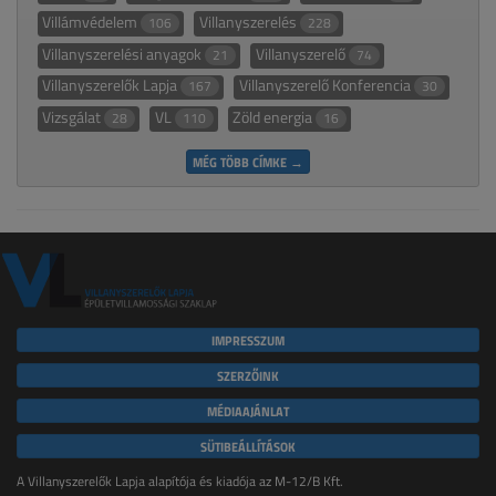
Villámvédelem
Villanyszerelés
106
228
Villanyszerelési anyagok
Villanyszerelő
21
74
Villanyszerelők Lapja
Villanyszerelő Konferencia
167
30
Vizsgálat
VL
Zöld energia
28
110
16
MÉG TÖBB CÍMKE →
IMPRESSZUM
SZERZŐINK
MÉDIAAJÁNLAT
SÜTIBEÁLLÍTÁSOK
A Villanyszerelők Lapja alapítója és kiadója az M-12/B Kft.