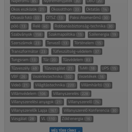
Naperőmű
Nyereményjáték
OBO
85
30
20
Okos eszközök
Okosotthon
Oktatás
21
33
14
Olvasói fotó
OTSZ
Paksi Atomerőmű
33
13
30
póló
Relé
Robbanásbiztonság-technika
13
40
30
Szabványok
Szakmapolitika
Szélenergia
158
15
19
Szerszámok
Tervező
Történelem
23
13
15
Transzformátor
Túlfeszültség-védelem
23
37
Tungsram
Tűz
Tűzvédelem
13
20
83
Tűzveszély
Tűzvizsgálat
TvMI
UPS
49
21
18
15
VBF
Vezérléstechnika
Vezetékek
26
102
16
Videó
Világítástechnika
Villámhárító
21
220
13
Villámvédelem
Villanyszerelés
106
228
Villanyszerelési anyagok
Villanyszerelő
21
74
Villanyszerelők Lapja
Villanyszerelő Konferencia
167
30
Vizsgálat
VL
Zöld energia
28
110
16
MÉG TÖBB CÍMKE →