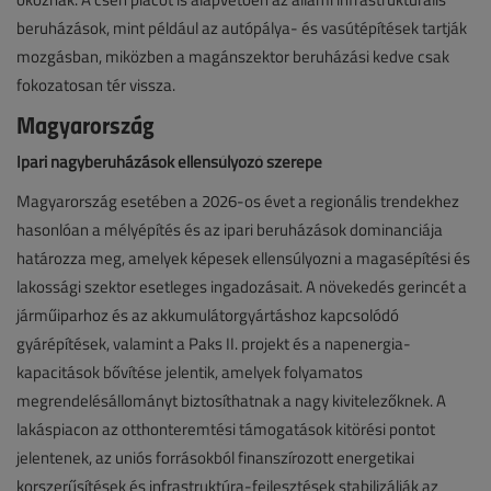
beruházások, mint például az autópálya- és vasútépítések tartják
mozgásban, miközben a magánszektor beruházási kedve csak
fokozatosan tér vissza.
Magyarország
Ipari nagyberuházások ellensúlyozó szerepe
Magyarország esetében a 2026-os évet a regionális trendekhez
hasonlóan a mélyépítés és az ipari beruházások dominanciája
határozza meg, amelyek képesek ellensúlyozni a magasépítési és
lakossági szektor esetleges ingadozásait. A növekedés gerincét a
járműiparhoz és az akkumulátorgyártáshoz kapcsolódó
gyárépítések, valamint a Paks II. projekt és a napenergia-
kapacitások bővítése jelentik, amelyek folyamatos
megrendelésállományt biztosíthatnak a nagy kivitelezőknek. A
lakáspiacon az otthonteremtési támogatások kitörési pontot
jelentenek, az uniós forrásokból finanszírozott energetikai
korszerűsítések és infrastruktúra-fejlesztések stabilizálják az