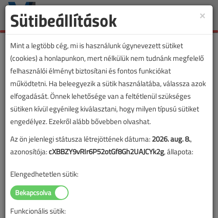
Sütibeállítások
×
Toggle
naviga
Mint a legtöbb cég, mi is használunk úgynevezett sütiket
(cookies) a honlapunkon, mert nélkülük nem tudnánk megfelelő
felhasználói élményt biztosítani és fontos funkciókat
működtetni. Ha beleegyezik a sütik használatába, válassza azok
elfogadását. Önnek lehetősége van a feltétlenül szükséges
sütiken kívül egyénileg kiválasztani, hogy milyen típusú sütiket
engedélyez. Ezekről alább bővebben olvashat.
Az ön jelenlegi státusza létrejöttének dátuma:
2026. aug. 8.
,
azonosítója:
cXBBZY9vRIr6P52otGf8Gh2UAJCYk2g
, állapota:
Elengedhetetlen sütik:
Funkcionális sütik: