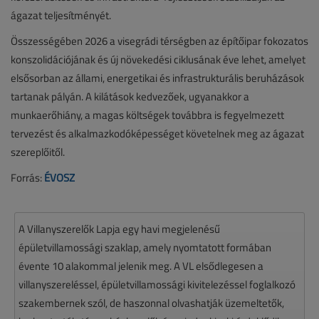
ágazat teljesítményét.
Összességében 2026 a visegrádi térségben az építőipar fokozatos
konszolidációjának és új növekedési ciklusának éve lehet, amelyet
elsősorban az állami, energetikai és infrastrukturális beruházások
tartanak pályán. A kilátások kedvezőek, ugyanakkor a
munkaerőhiány, a magas költségek továbbra is fegyelmezett
tervezést és alkalmazkodóképességet követelnek meg az ágazat
szereplőitől.
Forrás:
ÉVOSZ
A Villanyszerelők Lapja egy havi megjelenésű
épületvillamossági szaklap, amely nyomtatott formában
évente 10 alakommal jelenik meg. A VL elsődlegesen a
villanyszereléssel, épületvillamossági kivitelezéssel foglalkozó
szakembernek szól, de haszonnal olvashatják üzemeltetők,