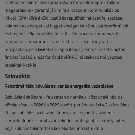
szektor lendületét elsősorban olyan történelmi léptékű állami
megaprojektek garantálják, mint a Központi Kommunikációs
Kikötő (CPK) köré épülő vasúti és repülőtéri hálózat fejlesztése,
valamint az energetikai függetlenséget célzó nukleáris erőművek
és tengeri szélparkok kiépítése. A lakáspiacot a kormányzati
támogatási programok és a strukturális lakáshiány tartja
mozgásban, de a kivitelezői kapacitások jelentős részét a biztos
finanszírozású, uniós forrásokból (KPO) táplálkozó mélyépítési
projektek kötik le.
Szlovákia
Rekordmértékű bővülés az ipar és energetika vezetésével
Szlovákia építőipara kifejezetten dinamikus időszak elé néz, az
előrejelzések a 2026 és 2029 közötti periódusra évi 4,2 százalékos
átlagos bővülést valószínűsítenek, ami regionális szinten is
kiemelkedőnek számít. A növekedés motorját itt is a mélyépítés
adja, különös tekintettel a közlekedési infrastruktúra