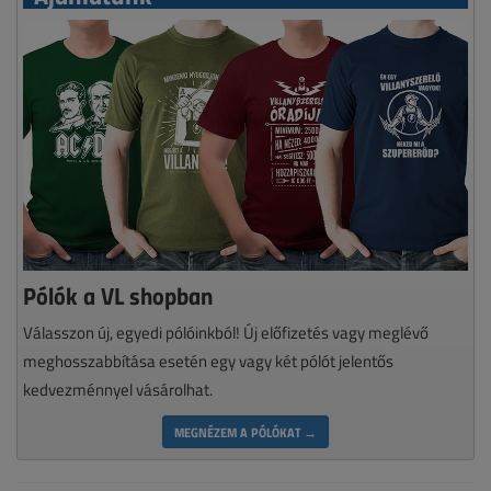
Pólók a VL shopban
Válasszon új, egyedi pólóinkból! Új előfizetés vagy meglévő
meghosszabbítása esetén egy vagy két pólót jelentős
kedvezménnyel vásárolhat.
MEGNÉZEM A PÓLÓKAT →