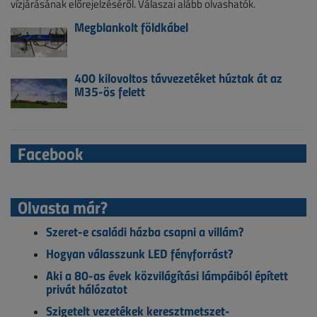
vízjárásának előrejelzéséről. Válaszai alább olvashatók.
Megblankolt földkábel
400 kilovoltos távvezetéket húztak át az
M35-ös felett
Facebook
Olvasta már?
Szeret-e családi házba csapni a villám?
Hogyan válasszunk LED fényforrást?
Aki a 80-as évek közvilágítási lámpáiból épített
privát hálózatot
Szigetelt vezetékek keresztmetszet-