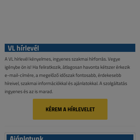
VL hírlevél
A VL hírlevél kényelmes, ingyenes szakmai hírforrás. Vegye
igénybe ön is! Ha feliratkozik, átlagosan havonta kétszer érkezik
e-mail-címére, a megelőző időszak fontosabb, érdekesebb
híreivel, szakmai információkkal és ajánlatokkal. A szolgáltatás
ingyenes és az is marad.
KÉREM A HÍRLEVELET
Ajánlatunk