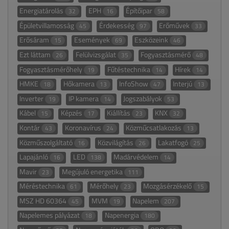
Energiatárolás
EPH
Építőipar
32
16
58
Épületvillamosság
Érdekesség
Erőművek
45
97
33
Erősáram
Események
Eszközeink
15
69
46
Ezt láttam
Felülvizsgálat
Fogyasztásmérő
26
35
48
Fogyasztásmérőhely
Fűtéstechnika
Hírek
19
14
14
HMKE
Hőkamera
InfoShow
Interjú
18
13
47
13
Inverter
IP kamera
Jogszabályok
19
14
53
Kábel
Képzés
Kiállítás
KNX
15
17
23
32
Kontár
Koronavírus
Közműcsatlakozás
43
24
13
Közműszolgáltató
Közvilágítás
Lakatfogó
16
26
25
Lapajánló
LED
Madárvédelem
16
138
14
Mavir
Megújuló energetika
23
111
Méréstechnika
Mérőhely
Mozgásérzékelő
61
23
15
MSZ HD 60364
MVM
Napelem
45
19
207
Napelemes pályázat
Napenergia
18
180