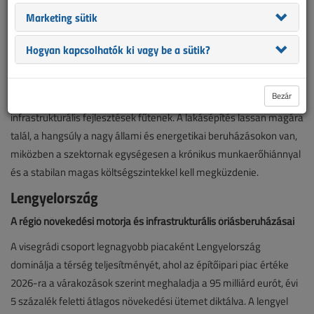
mérsékeltebb bővülési ütemét – olvasható az Építési Vállalkozók
Marketing sütik
Országos Szakszövetsége által készített elemzésben, amelyben
a V4 országok idei építőipari várakozásait vizsgálja.
Hogyan kapcsolhatók ki vagy be a sütik?
A térség konjunktúrájának elsődleges hajtóerejét a mélyépítési
szektor adja, amelyet az uniós Helyreállítási és Rezilienciaépítési
Bezár
Eszköz (RRF) csúcsra járatott kifizetései, valamint a stratégiai
infrastrukturális fejlesztések fűtenek. A lakásépítés lassan magára
talál, a hangsúly a nagy állami és energetikai beruházásokon van,
miközben a szektornak egységesen a krónikus munkaerőhiánnyal
és a stabilan magas költségszintekkel kell megküzdenie.
Lengyelország
A régió növekedési motorja és infrastrukturális óriásberuházásai
A visegrádi csoport legnagyobb piacaként Lengyelország
dominálja a térség teljesítményét, ahol az építőipari piac értéke
2026-ra a várakozások szerint meghaladja a 95 milliárd eurót, évi
5 százalék feletti átlagos növekedési ütemet diktálva. A lengyel