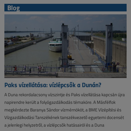
Blog
Paks vízellátása: vízlépcsők a Dunán?
A Duna rekordalacsony vízszintje és Paks vízellátása kapcsán újra
napirendre került a folyógazdálkodás témaköre. A Másfélfok
megkérdezte Baranya Sándor vízmérnököt, a BME Vízépítési és
Vízgazdálkodási Tanszékének tanszékvezető egyetemi docensét
a jelenlegi helyzetről, a vízlépcsők hatásairól és a Duna