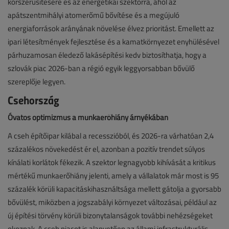
korszerűsítésére és az energetikai szektorra, ahol az
apátszentmihályi atomerőmű bővítése és a megújuló
energiaforrások arányának növelése élvez prioritást. Emellett az
ipari létesítmények fejlesztése és a kamatkörnyezet enyhülésével
párhuzamosan éledező lakásépítési kedv biztosíthatja, hogy a
szlovák piac 2026-ban a régió egyik leggyorsabban bővülő
szereplője legyen.
Csehország
Óvatos optimizmus a munkaerőhiány árnyékában
A cseh építőipar kilábal a recesszióból, és 2026-ra várhatóan 2,4
százalékos növekedést ér el, azonban a pozitív trendet súlyos
kínálati korlátok fékezik. A szektor legnagyobb kihívását a kritikus
mértékű munkaerőhiány jelenti, amely a vállalatok már most is 95
százalék körüli kapacitáskihasználtsága mellett gátolja a gyorsabb
bővülést, miközben a jogszabályi környezet változásai, például az
új építési törvény körüli bizonytalanságok további nehézségeket
okoznak. A cseh piacot is alapvetően az állami infrastrukturális