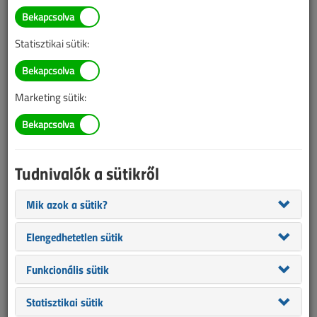
A visegrádi négyek
építőipari kilátásai 2026-ra
Statisztikai sütik:
2026. február 10. |
VL online |
2558 |
Marketing sütik:
Tudnivalók a sütikről
Mik azok a sütik?
Elengedhetetlen sütik
A visegrádi régió együttes építőipara a megelőző két év
Funkcionális sütik
bizonytalansága és stagnálása után 2026-ban növekedési pályára
léphet, várhatóan felülmúlva a nyugat-európai piacok
Statisztikai sütik