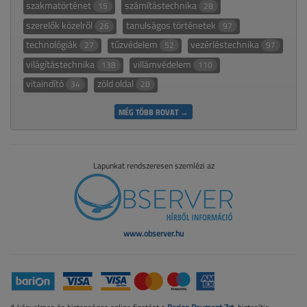
szakmatörténet
számítástechnika
15
28
szerelők közelről
tanulságos történetek
26
97
technológiák
tűzvédelem
vezérléstechnika
27
52
97
világítástechnika
villámvédelem
138
110
vitaindító
zöld oldal
34
28
MÉG TÖBB ROVAT →
Lapunkat rendszeresen szemlézi az
www.observer.hu