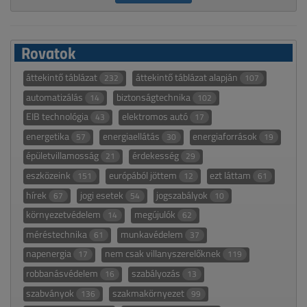
Rovatok
áttekintő táblázat
áttekintő táblázat alapján
232
107
automatizálás
biztonságtechnika
14
102
EIB technológia
elektromos autó
43
17
energetika
energiaellátás
energiaforrások
57
30
19
épületvillamosság
érdekesség
21
29
eszközeink
európából jöttem
ezt láttam
151
12
61
hírek
jogi esetek
jogszabályok
67
54
10
környezetvédelem
megújulók
14
62
méréstechnika
munkavédelem
61
37
napenergia
nem csak villanyszerelőknek
17
119
robbanásvédelem
szabályozás
16
13
szabványok
szakmakörnyezet
136
99