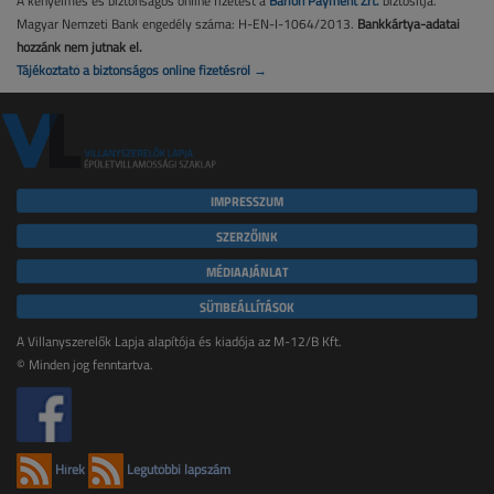
A kényelmes és biztonságos online fizetést a
Barion Payment Zrt.
biztosítja.
Magyar Nemzeti Bank engedély száma: H-EN-I-1064/2013.
Bankkártya-adatai
hozzánk nem jutnak el.
Tájékoztató a biztonságos online fizetésről →
IMPRESSZUM
SZERZŐINK
MÉDIAAJÁNLAT
SÜTIBEÁLLÍTÁSOK
A Villanyszerelők Lapja alapítója és kiadója az M-12/B Kft.
© Minden jog fenntartva.
Hírek
Legutóbbi lapszám