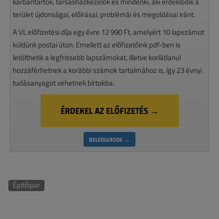
karbantartók, társasházkezelők és mindenki, aki érdeklődik a
terület újdonságai, előírásai, problémái és megoldásai iránt.
A VL előfizetési díja egy évre 12 990 Ft, amelyért 10 lapszámot
küldünk postai úton. Emellett az előfizetőink pdf-ben is
letölthetik a legfrissebb lapszámokat, illetve korlátlanul
hozzáférhetnek a korábbi számok tartalmához is, így 23 évnyi
tudásanyagot vehetnek bírtokba.
ÉRDEKEL AZ ELŐFIZETÉS →
BELEOLVASOK →
Építőipar