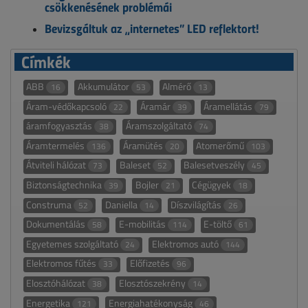
csökkenésének problémái
Bevizsgáltuk az „internetes” LED reflektort!
Címkék
ABB
Akkumulátor
Almérő
16
53
13
Áram-védőkapcsoló
Áramár
Áramellátás
22
39
79
áramfogyasztás
Áramszolgáltató
38
74
Áramtermelés
Áramütés
Atomerőmű
136
20
103
Átviteli hálózat
Baleset
Balesetveszély
73
52
45
Biztonságtechnika
Bojler
Cégügyek
39
21
18
Construma
Daniella
Díszvilágítás
52
14
26
Dokumentálás
E-mobilitás
E-töltő
58
114
61
Egyetemes szolgáltató
Elektromos autó
24
144
Elektromos fűtés
Előfizetés
33
96
Elosztóhálózat
Elosztószekrény
38
14
Energetika
Energiahatékonyság
121
46