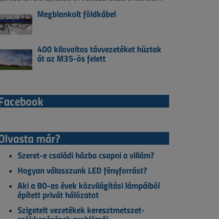
Megblankolt földkábel
400 kilovoltos távvezetéket húztak
át az M35-ös felett
Facebook
Olvasta már?
Szeret-e családi házba csapni a villám?
Hogyan válasszunk LED fényforrást?
Aki a 80-as évek közvilágítási lámpáiból
épített privát hálózatot
Szigetelt vezetékek keresztmetszet-