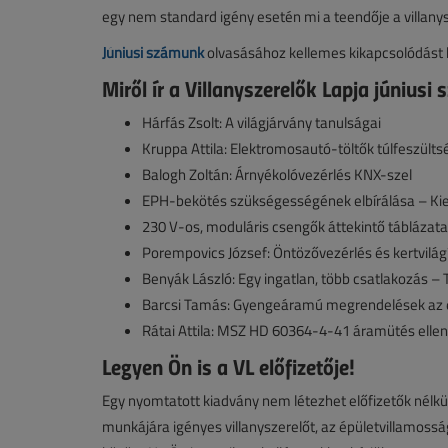
egy nem standard igény esetén mi a teendője a villany
Júniusi számunk
olvasásához kellemes kikapcsolódást 
Miről ír a Villanyszerelők Lapja júniusi
Hárfás Zsolt: A világjárvány tanulságai
Kruppa Attila: Elektromosautó-töltők túlfeszül
Balogh Zoltán: Árnyékolóvezérlés KNX-szel
EPH-bekötés szükségességének elbírálása – Ki
230 V-os, moduláris csengők áttekintő táblázata
Porempovics József: Öntözővezérlés és kertvilág
Benyák László: Egy ingatlan, több csatlakozás – 
Barcsi Tamás: Gyengeáramú megrendelések az e
Rátai Attila: MSZ HD 60364-4-41 áramütés elle
Legyen Ön is a VL előfizetője!
Egy nyomtatott kiadvány nem létezhet előfizetők nélkül,
munkájára igényes villanyszerelőt, az épületvillamoss