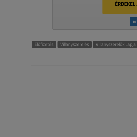
ÉRDEKEL 
BE
Előfizetés
Villanyszerelés
Villanyszerelők Lapja