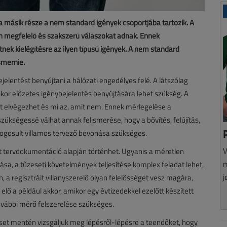
 a másik része a nem standard igények csoportjába tartozik. A
ban megfelelő és szakszerű válaszokat adnak. Ennek
ek kielégítésre az ilyen típusú igények. A nem standard
ismernie.
lentést benyújtani a hálózati engedélyes felé. A látszólag
ikor előzetes igénybejelentés benyújtására lehet szükség. A
amit elvégezhet és mi az, amit nem. Ennek mérlegelése a
ükségessé válhat annak felismerése, hogy a bővítés, felújítás,
ogosult villamos tervező bevonása szükséges.
V
tt tervdokumentáció alapján történhet. Ugyanis a méretlen
m
sa, a tűzeseti követelmények teljesítése komplex feladat lehet,
j
, a regisztrált villanyszerelő olyan felelősséget vesz magára,
elő a például akkor, amikor egy évtizedekkel ezelőtt készített
ovábbi mérő felszerelése szükséges.
set mentén vizsgáljuk meg lépésről-lépésre a teendőket, hogy