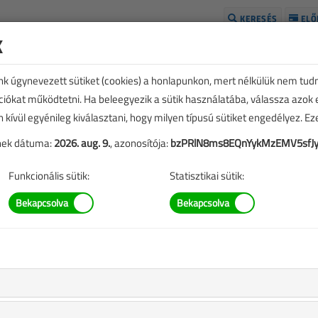
KERESÉS
ELŐ
k
H
unk úgynevezett sütiket (cookies) a honlapunkon, mert nélkülük nem tud
kciókat működtetni. Ha beleegyezik a sütik használatába, válassza azok
n kívül egyénileg kiválasztani, hogy milyen típusú sütiket engedélyez. E
tének dátuma:
2026. aug. 9.
, azonosítója:
bzPRlN8ms8EQnYykMzEMV5sfJy
Funkcionális sütik:
Statisztikai sütik:
el a villanyszerelő és
ző bevonása?