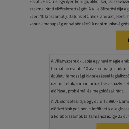
között. Ha Ön is egy ilyen kolléga, akkor kérjük, szavaz
szakma iránti elkötelezettségét. A VL előfizetési díja e
Ezért 10 lapszámot juttatunk el Önhöz, ami azt jelenti
kapunk manapság ennyi pénzért? A napi munkavégzés
A Villanyszerelők Lapja egy havi megjelen
formában évente 10 alakommal jelenik meg.
épületvillamossági kivitelezéssel foglalko
üzemeltetők, karbantartók, társasházkezelő
előírásai, problémái és megoldásai iránt.
A VL előfizetési díja egy évre 12 990 Ft, a
előfizetőink pdf-ben is letölthetik a legfri
a korábbi számok tartalmához is, így 23 év