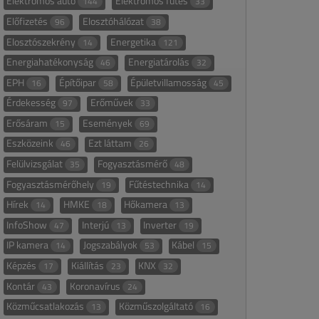
Elektromos autó
Elektromos fűtés
144
33
Előfizetés
Elosztóhálózat
96
38
Elosztószekrény
Energetika
14
121
Energiahatékonyság
Energiatárolás
46
32
EPH
Építőipar
Épületvillamosság
16
58
45
Érdekesség
Erőművek
97
33
Erősáram
Események
15
69
Eszközeink
Ezt láttam
46
26
Felülvizsgálat
Fogyasztásmérő
35
48
Fogyasztásmérőhely
Fűtéstechnika
19
14
Hírek
HMKE
Hőkamera
14
18
13
InfoShow
Interjú
Inverter
47
13
19
IP kamera
Jogszabályok
Kábel
14
53
15
Képzés
Kiállítás
KNX
17
23
32
Kontár
Koronavírus
43
24
Közműcsatlakozás
Közműszolgáltató
13
16