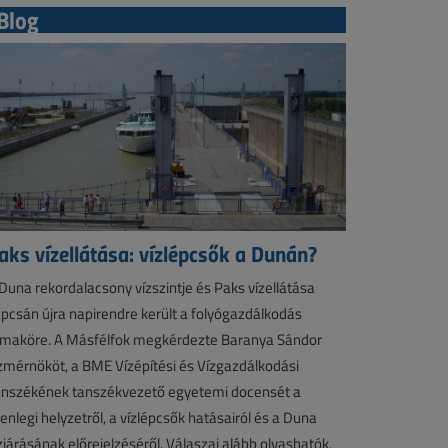
Blog
aks vízellátása: vízlépcsők a Dunán?
Duna rekordalacsony vízszintje és Paks vízellátása
pcsán újra napirendre került a folyógazdálkodás
maköre. A Másfélfok megkérdezte Baranya Sándor
zmérnököt, a BME Vízépítési és Vízgazdálkodási
nszékének tanszékvezető egyetemi docensét a
lenlegi helyzetről, a vízlépcsők hatásairól és a Duna
zjárásának előrejelzéséről. Válaszai alább olvashatók.