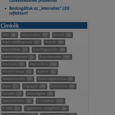
csökkenésének problémái
Bevizsgáltuk az „internetes” LED
reflektort!
Címkék
ABB
Akkumulátor
Almérő
16
53
13
Áram-védőkapcsoló
Áramár
22
39
Áramellátás
áramfogyasztás
79
38
Áramszolgáltató
Áramtermelés
74
136
Áramütés
Atomerőmű
20
103
Átviteli hálózat
Baleset
73
52
Balesetveszély
Biztonságtechnika
45
39
Bojler
Cégügyek
Construma
21
18
52
Daniella
Díszvilágítás
14
26
Dokumentálás
E-mobilitás
58
114
E-töltő
Egyetemes szolgáltató
61
24