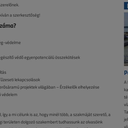
szerelőnek.
kíván a szerkesztőség!
 száma?
tség-védelme
egészítő védő egyenpotenciálú összekötések
P
ítás
Tűzeseti lekapcsolások
A 
rősáramú projektek világában – Érzékelők elhelyezése
ka
ni védelem
té
ví
Ta
 így a mi célunk is az, hogy minél több, a szakmáját szerető, a
je
ági területen dolgozó szakembert tudhassunk az olvasóink
ví