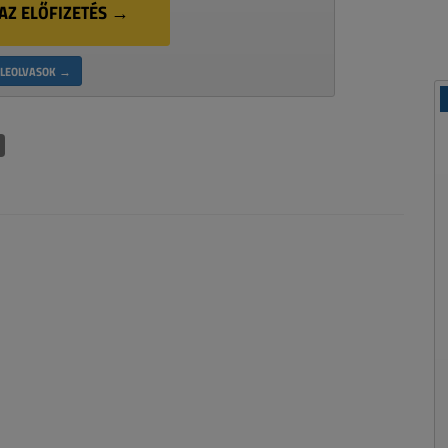
AZ ELŐFIZETÉS →
LEOLVASOK →