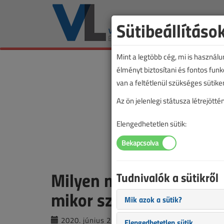
Sütibeállításo
Mint a legtöbb cég, mi is használ
élményt biztosítani és fontos fun
van a feltétlenül szükséges sütike
Az ön jelenlegi státusza létrejöt
Elengedhetetlen sütik:
Milyen munkát végezhet 
Tudnivalók a sütikről
mikor szükséges terve
Mik azok a sütik?
2020. június 23. |
VL online |
7380 |
Elengedhetetlen sütik