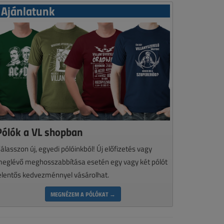
Ajánlatunk
Pólók a VL shopban
álasszon új, egyedi pólóinkból! Új előfizetés vagy
eglévő meghosszabbítása esetén egy vagy két pólót
elentős kedvezménnyel vásárolhat.
MEGNÉZEM A PÓLÓKAT →