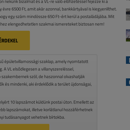
zon nekünk bizalmat és a VL-re való előfizetéssel fejezze ki a
gy évre 6500 Ft, amit akár azonnal, bankkártyával is kiegyenlíthet.
, hogy egy szám mindössze 650 Ft-ért kerül a postaládájába. Mit
hez elengedhetetlen szakmai ismereteket biztosan nem!
ÉRDEKEL
ésű épületvillamossági szaklap, amely nyomtatott
 A VL elsődlegesen a villanyszereléssel,
zó szakembernek szól, de haszonnal olvashatják
k és mindenki, aki érdeklődik a terület újdonságai,
melyért 10 lapszámot küldünk postai úton. Emellett az
ssebb lapszámokat, illetve korlátlanul hozzáférhetnek
nyi tudásanyagot vehetnek bírtokba.