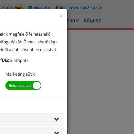
FIZETÉS
HÍRLEVÉL
BELÉPÉS/REGISZTRÁCIÓ
TIPP
×
ÍREK
LAPSZÁMOK
BLOG
SHOP
BÓNUSZ
nánk megfelelő felhasználói
 elfogadását. Önnek lehetősége
zekről alább bővebben olvashat.
fDkqS
, állapota:
Marketing sütik: