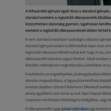
A felhasználói igények egyik része a standard igények,
standard esetekre a regisztrált villanyszerelők általá
köszönhetően viszonylag gyorsan, rugalmasan kerülhetn
eseteket a regisztrált villanyszerelőnek időben fel kell 
A nem standard esetekben szükséges előzetes igénybeje
standard igények esetén is előfordulhat olyan eset, am
regisztrált villanyszerelőnek tudnia kell, hogy mi az, 
villanyszerelő számára nagyon fontos! Adott esetben sz
létesítés mikéntjének meghatározása érdekében arra j
A kivitelezés az engedélyekkel, jóváhagyásokkal elláto
elosztás megvalósítása, a fogyasztásmérőhely átalakítá
amelyet idejében célszerű felismerni. Ellenkező esetben
amely egyébként nem lenne az övé. Ilyen helyzet állhat 
csoportos mérőhelyen többletigény kielégítése, vagy t
A Villanyszerelők Lapja
júniusi számában
egy konkrét e