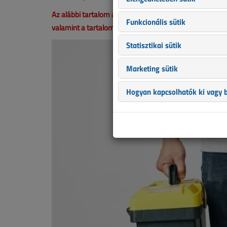
Az alábbi tartalom archív, 6 éve frissült utoljára. A ci
Funkcionális sütik
valamint a tartalom helyenként hiányos lehet (képek, tá
Statisztikai sütik
Marketing sütik
Hogyan kapcsolhatók ki vagy b