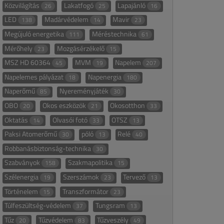
Közvilágítás
Lakatfogó
Lapajánló
26
25
16
LED
Madárvédelem
Mavir
138
14
23
Megújuló energetika
Méréstechnika
111
61
Mérőhely
Mozgásérzékelő
23
15
MSZ HD 60364
MVM
Napelem
45
19
207
Napelemes pályázat
Napenergia
18
180
Naperőmű
Nyereményjáték
85
30
OBO
Okos eszközök
Okosotthon
20
21
33
Oktatás
Olvasói fotó
OTSZ
14
33
13
Paksi Atomerőmű
póló
Relé
30
13
40
Robbanásbiztonság-technika
30
Szabványok
Szakmapolitika
158
15
Szélenergia
Szerszámok
Tervező
19
23
13
Történelem
Transzformátor
15
23
Túlfeszültség-védelem
Tungsram
37
13
Tűz
Tűzvédelem
Tűzveszély
20
83
49