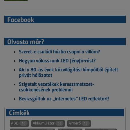
Facebook
Olvasta már?
Szeret-e családi házba csapni a villám?
Hogyan válasszunk LED fényforrást?
Aki a 80-as évek közvilágítási lámpáiból épített
privát hálózatot
Szigetelt vezetékek keresztmetszet-
csökkenésének problémái
Bevizsgáltuk az „internetes” LED reflektort!
Címkék
ABB
Akkumulátor
Almérő
16
53
13