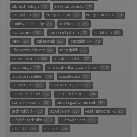
EIB technológia
elektromos autó
43
17
energetika
energiaellátás
energiaforrások
57
30
19
épületvillamosság
érdekesség
21
29
eszközeink
európából jöttem
ezt láttam
151
12
61
hírek
jogi esetek
jogszabályok
67
54
10
környezetvédelem
megújulók
14
62
méréstechnika
munkavédelem
61
37
napenergia
nem csak villanyszerelőknek
17
119
robbanásvédelem
szabályozás
16
13
szabványok
szakmakörnyezet
136
99
szakmatörténet
számítástechnika
15
28
szerelők közelről
tanulságos történetek
26
97
technológiák
tűzvédelem
vezérléstechnika
27
52
97
világítástechnika
villámvédelem
138
110
vitaindító
zöld oldal
34
28