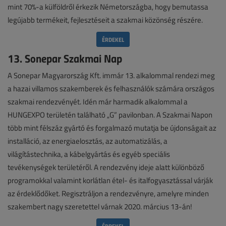
mint 70%-a külföldről érkezik Németországba, hogy bemutassa
legújabb termékeit, fejlesztéseit a szakmai közönség részére.
ÉRDEKEL
13. Sonepar Szakmai Nap
A Sonepar Magyarország Kft. immár 13. alkalommal rendezi meg
a hazai villamos szakemberek és felhasználók számára országos
szakmai rendezvényét. Idén már harmadik alkalommal a
HUNGEXPO területén található „G” pavilonban. A Szakmai Napon
több mint félszáz gyártó és forgalmazó mutatja be újdonságait az
installáció, az energiaelosztás, az automatizálás, a
világítástechnika, a kábelgyártás és egyéb speciális
tevékenységek területéről. A rendezvény ideje alatt különböző
programokkal valamint korlátlan étel- és italfogyasztással várják
az érdeklődőket. Regisztráljon a rendezvényre, amelyre minden
szakembert nagy szeretettel várnak 2020. március 13-án!