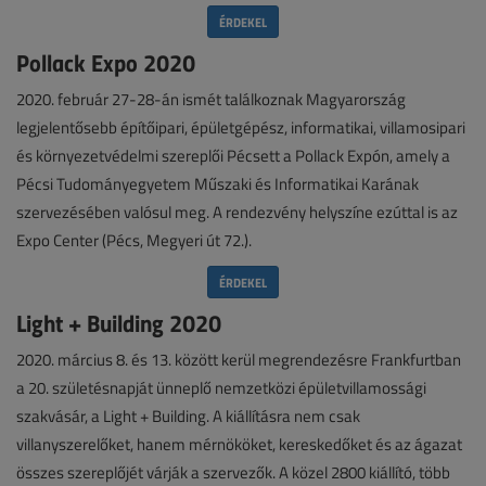
ÉRDEKEL
Pollack Expo 2020
2020. február 27-28-án ismét találkoznak Magyarország
legjelentősebb építőipari, épületgépész, informatikai, villamosipari
és környezetvédelmi szereplői Pécsett a Pollack Expón, amely a
Pécsi Tudományegyetem Műszaki és Informatikai Karának
szervezésében valósul meg. A rendezvény helyszíne ezúttal is az
Expo Center (Pécs, Megyeri út 72.).
ÉRDEKEL
Light + Building 2020
2020. március 8. és 13. között kerül megrendezésre Frankfurtban
a 20. születésnapját ünneplő nemzetközi épületvillamossági
szakvásár, a Light + Building. A kiállításra nem csak
villanyszerelőket, hanem mérnököket, kereskedőket és az ágazat
összes szereplőjét várják a szervezők. A közel 2800 kiállító, több