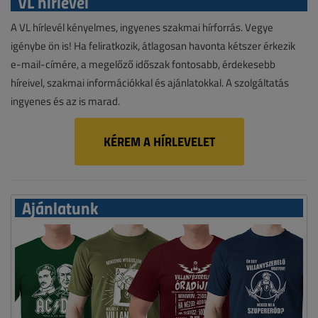
VL hírlevél
A VL hírlevél kényelmes, ingyenes szakmai hírforrás. Vegye
igénybe ön is! Ha feliratkozik, átlagosan havonta kétszer érkezik
e-mail-címére, a megelőző időszak fontosabb, érdekesebb
híreivel, szakmai információkkal és ajánlatokkal. A szolgáltatás
ingyenes és az is marad.
KÉREM A HÍRLEVELET
Ajánlatunk