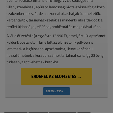
évente 10 alakommal jelenik meg. A VL elsődlegesen a
villanyszereléssel, épületvillamossági kivitelezéssel foglalkozó
szakembernek szól, de haszonnal olvashatják üzemeltetők,
karbantartók, társasházkezelők és mindenki, aki érdeklődik a
terület újdonságai, előírásai, problémái és megoldásai iránt.
A VL előfizetési díja egy évre 12 990 Ft, amelyért 10 lapszámot
küldünk postai úton. Emellett az előfizetőink pdf-ben is
letölthetik a legfrissebb lapszámokat, illetve korlátlanul
hozzáférhetnek a korábbi számok tartalmához is, így 23 évnyi
tudásanyagot vehetnek bírtokba.
ÉRDEKEL AZ ELŐFIZETÉS →
BELEOLVASOK →