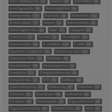
Áram-védőkapcsoló
Áramár
Áramellátás
22
39
79
áramfogyasztás
Áramszolgáltató
38
74
Áramtermelés
Áramütés
Atomerőmű
136
20
103
Átviteli hálózat
Baleset
Balesetveszély
73
52
45
Biztonságtechnika
Bojler
Cégügyek
39
21
18
Construma
Daniella
Díszvilágítás
52
14
26
Dokumentálás
E-mobilitás
E-töltő
58
114
61
Egyetemes szolgáltató
Elektromos autó
24
144
Elektromos fűtés
Előfizetés
33
96
Elosztóhálózat
Elosztószekrény
38
14
Energetika
Energiahatékonyság
121
46
Energiatárolás
EPH
Építőipar
32
16
58
Épületvillamosság
Érdekesség
Erőművek
45
97
33
Erősáram
Események
Eszközeink
15
69
46
Ezt láttam
Felülvizsgálat
Fogyasztásmérő
26
35
48
Fogyasztásmérőhely
Fűtéstechnika
Hírek
19
14
14