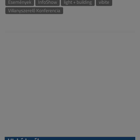
Események
InfoShow
light + building
vibite
Villanyszerelő Konferencia