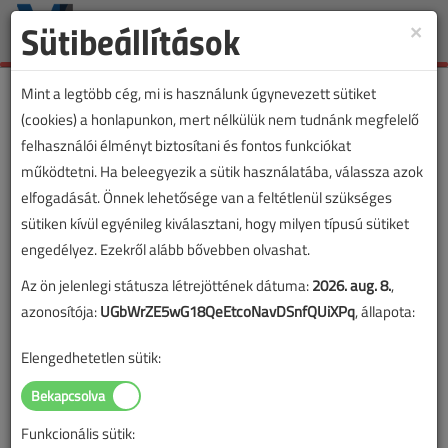
Sütibeállítások
×
Toggle
naviga
Mint a legtöbb cég, mi is használunk úgynevezett sütiket
(cookies) a honlapunkon, mert nélkülük nem tudnánk megfelelő
felhasználói élményt biztosítani és fontos funkciókat
működtetni. Ha beleegyezik a sütik használatába, válassza azok
elfogadását. Önnek lehetősége van a feltétlenül szükséges
sütiken kívül egyénileg kiválasztani, hogy milyen típusú sütiket
engedélyez. Ezekről alább bővebben olvashat.
Az ön jelenlegi státusza létrejöttének dátuma:
2026. aug. 8.
,
azonosítója:
UGbWrZE5wG18QeEtcoNavDSnfQUiXPq
, állapota:
Elengedhetetlen sütik:
Funkcionális sütik: