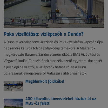
Paks vízellátása: vízlépcsők a Dunán?
A Duna rekordalacsony vízszintje és Paks vízellátása kapcsán újra
napirendre került a folyógazdálkodás témaköre. A Másfélfok
megkérdezte Baranya Sándor vízmérnököt, a BME Vízépítési és
Vízgazdálkodási Tanszékének tanszékvezető egyetemi docensét
a jelenlegi helyzetről, a vízlépcsők hatásairól és a Duna
vízjárásának előrejelzéséről. Válaszai alább olvashatók.
Megblankolt földkábel
400 kilovoltos távvezetéket húztak át az
M35-ös felett