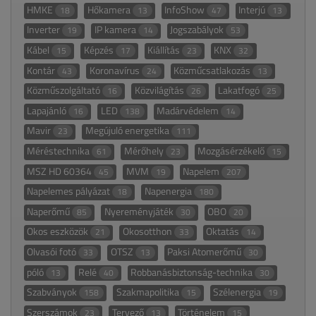
HMKE
Hőkamera
InfoShow
Interjú
18
13
47
13
Inverter
IP kamera
Jogszabályok
19
14
53
Kábel
Képzés
Kiállítás
KNX
15
17
23
32
Kontár
Koronavírus
Közműcsatlakozás
43
24
13
Közműszolgáltató
Közvilágítás
Lakatfogó
16
26
25
Lapajánló
LED
Madárvédelem
16
138
14
Mavir
Megújuló energetika
23
111
Méréstechnika
Mérőhely
Mozgásérzékelő
61
23
15
MSZ HD 60364
MVM
Napelem
45
19
207
Napelemes pályázat
Napenergia
18
180
Naperőmű
Nyereményjáték
OBO
85
30
20
Okos eszközök
Okosotthon
Oktatás
21
33
14
Olvasói fotó
OTSZ
Paksi Atomerőmű
33
13
30
póló
Relé
Robbanásbiztonság-technika
13
40
30
Szabványok
Szakmapolitika
Szélenergia
158
15
19
Szerszámok
Tervező
Történelem
23
13
15