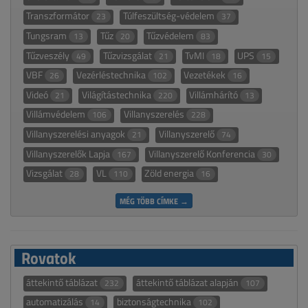
Transzformátor
Túlfeszültség-védelem
23
37
Tungsram
Tűz
Tűzvédelem
13
20
83
Tűzveszély
Tűzvizsgálat
TvMI
UPS
49
21
18
15
VBF
Vezérléstechnika
Vezetékek
26
102
16
Videó
Világítástechnika
Villámhárító
21
220
13
Villámvédelem
Villanyszerelés
106
228
Villanyszerelési anyagok
Villanyszerelő
21
74
Villanyszerelők Lapja
Villanyszerelő Konferencia
167
30
Vizsgálat
VL
Zöld energia
28
110
16
MÉG TÖBB CÍMKE →
Rovatok
áttekintő táblázat
áttekintő táblázat alapján
232
107
automatizálás
biztonságtechnika
14
102