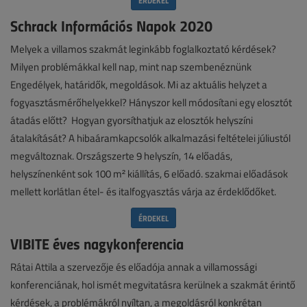
ÉRDEKEL
Schrack Információs Napok 2020
Melyek a villamos szakmát leginkább foglalkoztató kérdések?
Milyen problémákkal kell nap, mint nap szembenéznünk
Engedélyek, határidők, megoldások. Mi az aktuális helyzet a
fogyasztásmérőhelyekkel? Hányszor kell módosítani egy elosztót
átadás előtt? Hogyan gyorsíthatjuk az elosztók helyszíni
átalakítását? A hibaáramkapcsolók alkalmazási feltételei júliustól
megváltoznak. Országszerte 9 helyszín, 14 előadás,
helyszínenként sok 100 m² kiállítás, 6 előadó. szakmai előadások
mellett korlátlan étel- és italfogyasztás várja az érdeklődőket.
ÉRDEKEL
VIBITE éves nagykonferencia
Rátai Attila a szervezője és előadója annak a villamossági
konferenciának, hol ismét megvitatásra kerülnek a szakmát érintő
kérdések, a problémákról nyíltan, a megoldásról konkrétan