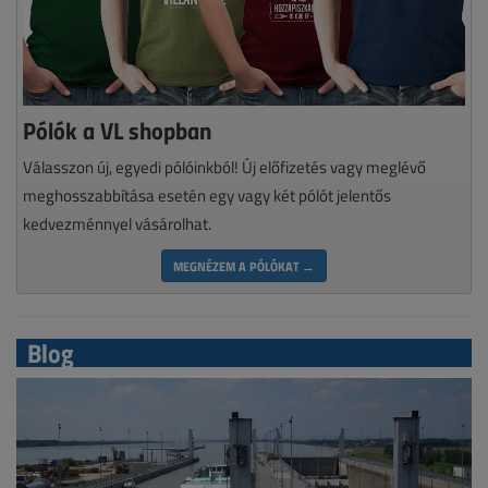
Pólók a VL shopban
Válasszon új, egyedi pólóinkból! Új előfizetés vagy meglévő
meghosszabbítása esetén egy vagy két pólót jelentős
kedvezménnyel vásárolhat.
MEGNÉZEM A PÓLÓKAT →
Blog