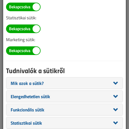
Tavaszi villamosszakmai
események
Statisztikai sütik:
2020. február 10. |
VL online |
2710 |
Marketing sütik:
Az alábbi tartalom archív, 6 éve frissült utoljára. A cikkben szereplő
információk mára aktualitásukat veszíthették, valamint a tartalom
helyenként hiányos lehet (képek, táblázatok stb.).
Tudnivalók a sütikről
Mik azok a sütik?
Elengedhetetlen sütik
Funkcionális sütik
Statisztikai sütik