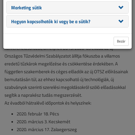
A tavasz érkeztével ismét rangos szakmai rendezvények sora
Marketing sütik
kerül lebonyolításra, összefoglaló cikkünkben ezeket gyűjtöttük
csokorba.
Hogyan kapcsolhatók ki vagy be a sütik?
Félidőben az InfoShow
Idén is folytatódik a villanyszerelőknek szóló országjáró szakmai
Bezár
konferenciasorozat, amelynek 2019/2020-as évada az új
Országos Tűzvédelmi Szabályzatot állítja fókuszba a villamos
eredetű tűzkárok megelőzése és csökkentése érdekében. A
független szakemberek és céges előadók az új OTSZ előírásainak
bemutatásán túl, az ehhez kapcsolható új technológiák, új
szabványok szerinti szerelési megoldásokról szóló előadásokkal
segítik a naprakész tudás megszerzését.
Az évadból hátralévő időpontok és helyszínek:
2020. február 18. Pécs
2020. március 3. Kecskemét
2020. március 17. Zalaegerszeg