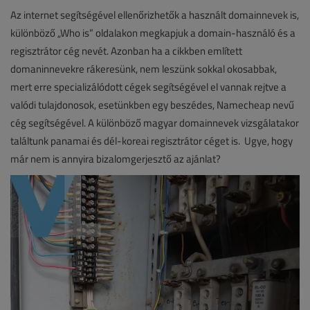
Az internet segítségével ellenőrizhetők a használt domainnevek is,
különböző „Who is” oldalakon megkapjuk a domain-használó és a
regisztrátor cég nevét. Azonban ha a cikkben említett
domaninnevekre rákeresünk, nem leszünk sokkal okosabbak,
mert erre specializálódott cégek segítségével el vannak rejtve a
valódi tulajdonosok, esetünkben egy beszédes, Namecheap nevű
cég segítségével. A különböző magyar domainnevek vizsgálatakor
találtunk panamai és dél-koreai regisztrátor céget is. Ugye, hogy
már nem is annyira bizalomgerjesztő az ajánlat?