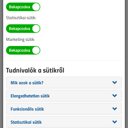
A villanyszámla-csökkentő
készülék forgalmazói nem
Statisztikai sütik:
hátrálnak!
2019. szeptember 17. |
VL online |
27 155 |
Marketing sütik:
Az alábbi tartalom archív, 7 éve frissült utoljára. A cikkben szereplő
információk mára aktualitásukat veszíthették, valamint a tartalom
helyenként hiányos lehet (képek, táblázatok stb.).
Tudnivalók a sütikről
Mik azok a sütik?
Elengedhetetlen sütik
Funkcionális sütik
Statisztikai sütik