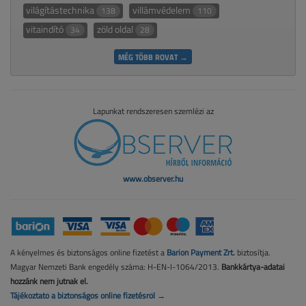
világítástechnika
villámvédelem
138
110
vitaindító
zöld oldal
34
28
MÉG TÖBB ROVAT →
Lapunkat rendszeresen szemlézi az
www.observer.hu
A kényelmes és biztonságos online fizetést a
Barion Payment Zrt.
biztosítja.
Magyar Nemzeti Bank engedély száma: H-EN-I-1064/2013.
Bankkártya-adatai
hozzánk nem jutnak el.
Tájékoztató a biztonságos online fizetésről →