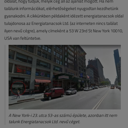
oldalát, hogy tudjuk, melyik cég áll az ajánlat mögött. Ha nem
találunk információkat, elérhetőségeket nyugodtan kezdhetünk
gyanakodni. A cikkünkben példaként idézett energiatanacsok oldal
tulajdonosa az Energiatanacsok Ltd. (az interneten nincs találat
ilyen nevű cégre), amely címeként a 53 W 23rd St New York 10010,
USA van feltüntetve.
A New York-i 23. utca 53-as számú épülete, azonban itt nem
talunk Energiatanacsok Ltd. nevű céget.