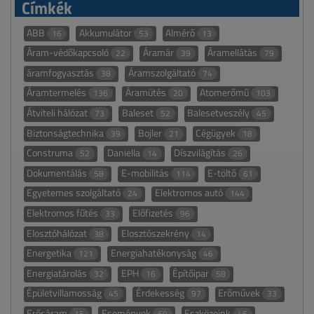
Címkék
ABB
Akkumulátor
Almérő
16
53
13
Áram-védőkapcsoló
Áramár
Áramellátás
22
39
79
áramfogyasztás
Áramszolgáltató
38
74
Áramtermelés
Áramütés
Atomerőmű
136
20
103
Átviteli hálózat
Baleset
Balesetveszély
73
52
45
Biztonságtechnika
Bojler
Cégügyek
39
21
18
Construma
Daniella
Díszvilágítás
52
14
26
Dokumentálás
E-mobilitás
E-töltő
58
114
61
Egyetemes szolgáltató
Elektromos autó
24
144
Elektromos fűtés
Előfizetés
33
96
Elosztóhálózat
Elosztószekrény
38
14
Energetika
Energiahatékonyság
121
46
Energiatárolás
EPH
Építőipar
32
16
58
Épületvillamosság
Érdekesség
Erőművek
45
97
33
Erősáram
Események
Eszközeink
15
69
46