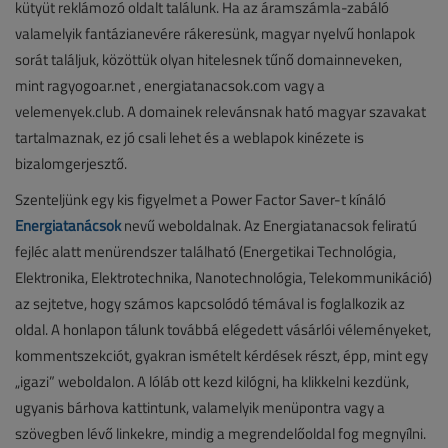
kütyüt reklámozó oldalt találunk. Ha az áramszámla-zabáló
valamelyik fantázianevére rákeresünk, magyar nyelvű honlapok
sorát találjuk, közöttük olyan hitelesnek tűnő domainneveken,
mint ragyogoar.net , energiatanacsok.com vagy a
velemenyek.club. A domainek relevánsnak ható magyar szavakat
tartalmaznak, ez jó csali lehet és a weblapok kinézete is
bizalomgerjesztő.
Szenteljünk egy kis figyelmet a Power Factor Saver-t kínáló
Energiatanácsok
nevű weboldalnak. Az Energiatanacsok feliratú
fejléc alatt menürendszer található (Energetikai Technológia,
Elektronika, Elektrotechnika, Nanotechnológia, Telekommunikáció)
az sejtetve, hogy számos kapcsolódó témával is foglalkozik az
oldal. A honlapon tálunk továbbá elégedett vásárlói véleményeket,
kommentszekciót, gyakran ismételt kérdések részt, épp, mint egy
„igazi” weboldalon. A lóláb ott kezd kilógni, ha klikkelni kezdünk,
ugyanis bárhova kattintunk, valamelyik menüpontra vagy a
szövegben lévő linkekre, mindig a megrendelőoldal fog megnyílni.