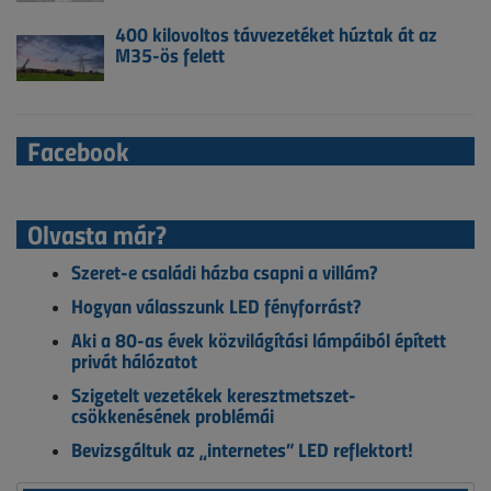
400 kilovoltos távvezetéket húztak át az
M35-ös felett
Facebook
Olvasta már?
Szeret-e családi házba csapni a villám?
Hogyan válasszunk LED fényforrást?
Aki a 80-as évek közvilágítási lámpáiból épített
privát hálózatot
Szigetelt vezetékek keresztmetszet-
csökkenésének problémái
Bevizsgáltuk az „internetes” LED reflektort!