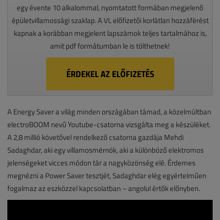
egy évente 10 alkalommal, nyomtatott formában megjelenő
épületvillamossági szaklap. A VL előfizetői korlátlan hozzáférést
kapnak a korábban megjelent lapszámok teljes tartalmához is,
amit pdf formátumban le is tölthetnek!
ÉRDEKEL AZ ELŐFIZETÉS
A Energy Saver a világ minden országában támad, a közelmúltban
electroBOOM nevű Youtube-csatorna vizsgálta meg a készüléket.
A 2,8 millió követővel rendelkező csatorna gazdája Mehdi
Sadaghdar, aki egy villamosmérnök, aki a különböző elektromos
jelenségeket vicces módon tár a nagyközönség elé. Érdemes
megnézni a Power Saver tesztjét, Sadaghdar elég egyértelműen
fogalmaz az eszközzel kapcsolatban – angolul értők előnyben.