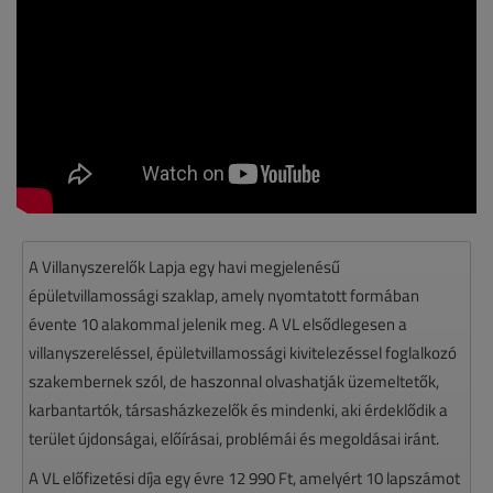
A Villanyszerelők Lapja egy havi megjelenésű
épületvillamossági szaklap, amely nyomtatott formában
évente 10 alakommal jelenik meg. A VL elsődlegesen a
villanyszereléssel, épületvillamossági kivitelezéssel foglalkozó
szakembernek szól, de haszonnal olvashatják üzemeltetők,
karbantartók, társasházkezelők és mindenki, aki érdeklődik a
terület újdonságai, előírásai, problémái és megoldásai iránt.
A VL előfizetési díja egy évre 12 990 Ft, amelyért 10 lapszámot