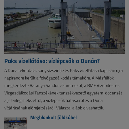
Paks vízellátása: vízlépcsők a Dunán?
A Duna rekordalacsony vízszintje és Paks vízellátása kapcsán újra
napirendre került a folyógazdálkodás témaköre. A Másfélfok
megkérdezte Baranya Sándor vízmérnököt, a BME Vízépítési és
Vízgazdálkodási Tanszékének tanszékvezető egyetemi docensét
a jelenlegi helyzetről, a vízlépcsők hatásairól és a Duna
vízjárásának előrejelzéséről. Válaszai alább olvashatók.
Megblankolt földkábel