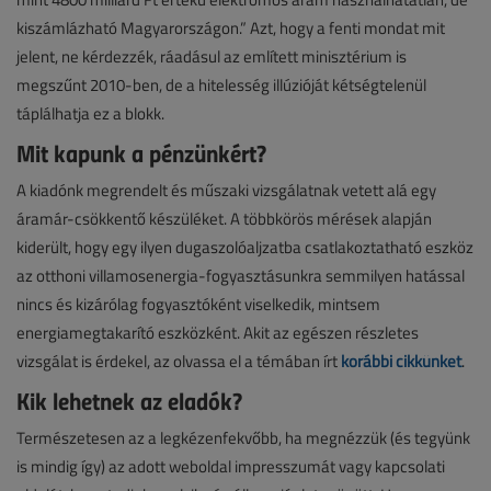
kiszámlázható Magyarországon.” Azt, hogy a fenti mondat mit
jelent, ne kérdezzék, ráadásul az említett minisztérium is
megszűnt 2010-ben, de a hitelesség illúzióját kétségtelenül
táplálhatja ez a blokk.
Mit kapunk a pénzünkért?
A kiadónk megrendelt és műszaki vizsgálatnak vetett alá egy
áramár-csökkentő készüléket. A többkörös mérések alapján
kiderült, hogy egy ilyen dugaszolóaljzatba csatlakoztatható eszköz
az otthoni villamosenergia-fogyasztásunkra semmilyen hatással
nincs és kizárólag fogyasztóként viselkedik, mintsem
energiamegtakarító eszközként. Akit az egészen részletes
vizsgálat is érdekel, az olvassa el a témában írt
korábbi cikkünket
.
Kik lehetnek az eladók?
Természetesen az a legkézenfekvőbb, ha megnézzük (és tegyünk
is mindig így) az adott weboldal impresszumát vagy kapcsolati