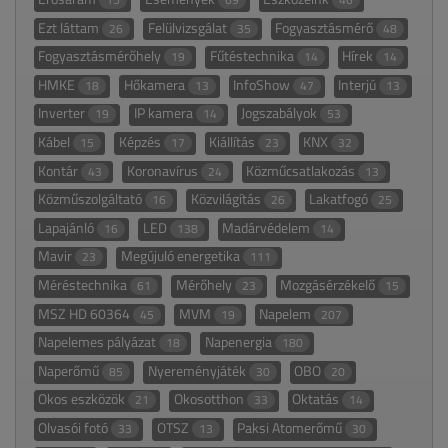
Ezt láttam
Felülvizsgálat
Fogyasztásmérő
26
35
48
Fogyasztásmérőhely
Fűtéstechnika
Hírek
19
14
14
HMKE
Hőkamera
InfoShow
Interjú
18
13
47
13
Inverter
IP kamera
Jogszabályok
19
14
53
Kábel
Képzés
Kiállítás
KNX
15
17
23
32
Kontár
Koronavírus
Közműcsatlakozás
43
24
13
Közműszolgáltató
Közvilágítás
Lakatfogó
16
26
25
Lapajánló
LED
Madárvédelem
16
138
14
Mavir
Megújuló energetika
23
111
Méréstechnika
Mérőhely
Mozgásérzékelő
61
23
15
MSZ HD 60364
MVM
Napelem
45
19
207
Napelemes pályázat
Napenergia
18
180
Naperőmű
Nyereményjáték
OBO
85
30
20
Okos eszközök
Okosotthon
Oktatás
21
33
14
Olvasói fotó
OTSZ
Paksi Atomerőmű
33
13
30