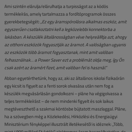
Ami szintén elárulja/elárulhatja a turpisságot az a ködös
termékleírás, amely tartalmazza a fordítóprogramok összes
gyerekbetegségét:
„Ez egy áramspórolásra alkalmas eszköz, amit
egyszerűen csatlakoztatni kell a legközelebbi konnektorba a
lakásban. A készülék általánosságban véve helyreállítja azt, ahogy
az otthoni eszközök fogyasztják az áramot. A valóságban ugyanis
az eszközök több áramot fogyasztanak, mint amit valóban
felhasználnak… a Power Saver ezt a problémát oldja meg, így Ön
csak azért az áramért fizet, amit valóban fel is használ.”
Abban egyetérthetünk, hogy az, aki az általános iskolai fizikaórán
egy kicsit is figyelt az a fenti sorok olvasása után nem fog a
készülék megvásárlásán gondolkozni – pláne ha végigolvassa a
teljes termékleírást – de nem mindenki figyelt és sok laikus
megtéveszthető a szakmai köntösbe bújtatott maszlaggal. Pláne,
ha a szövegben még a Közlekedési, Hírközlési és Energiaügyi
Minisztérium fényképpel illusztrált illetékesétől is idéznek: „Több,
mint 4800 milliárd Ft értékű elektromos áram használhatatlan, de