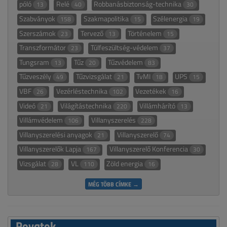
póló
Relé
Robbanásbiztonság-technika
13
40
30
Szabványok
Szakmapolitika
Szélenergia
158
15
19
Szerszámok
Tervező
Történelem
23
13
15
Transzformátor
Túlfeszültség-védelem
23
37
Tungsram
Tűz
Tűzvédelem
13
20
83
Tűzveszély
Tűzvizsgálat
TvMI
UPS
49
21
18
15
VBF
Vezérléstechnika
Vezetékek
26
102
16
Videó
Világítástechnika
Villámhárító
21
220
13
Villámvédelem
Villanyszerelés
106
228
Villanyszerelési anyagok
Villanyszerelő
21
74
Villanyszerelők Lapja
Villanyszerelő Konferencia
167
30
Vizsgálat
VL
Zöld energia
28
110
16
MÉG TÖBB CÍMKE →
Rovatok