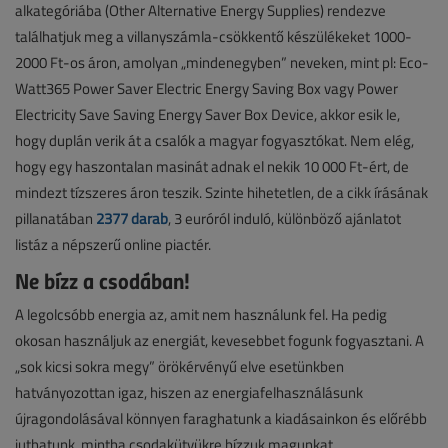
alkategóriába (Other Alternative Energy Supplies) rendezve
találhatjuk meg a villanyszámla-csökkentő készülékeket 1000-
2000 Ft-os áron, amolyan „mindenegyben” neveken, mint pl: Eco-
Watt365 Power Saver Electric Energy Saving Box vagy Power
Electricity Save Saving Energy Saver Box Device, akkor esik le,
hogy duplán verik át a csalók a magyar fogyasztókat. Nem elég,
hogy egy haszontalan masinát adnak el nekik 10 000 Ft-ért, de
mindezt tízszeres áron teszik. Szinte hihetetlen, de a cikk írásának
pillanatában
2377 darab
, 3 euróról induló, különböző ajánlatot
listáz a népszerű online piactér.
Ne bízz a csodában!
A legolcsóbb energia az, amit nem használunk fel. Ha pedig
okosan használjuk az energiát, kevesebbet fogunk fogyasztani. A
„sok kicsi sokra megy” örökérvényű elve esetünkben
hatványozottan igaz, hiszen az energiafelhasználásunk
újragondolásával könnyen faraghatunk a kiadásainkon és előrébb
juthatunk, mintha csodakütyükre bízzuk magunkat.