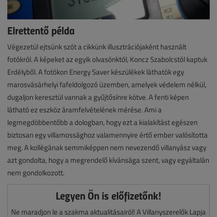
Elrettentő példa
Végezetül ejtsünk szót a cikkünk illusztrációjaként használt
fotókról. A képeket az egyik olvasónktól, Koncz Szabolcstól kaptuk
Erdélyből. A fotókon Energy Saver készülékek láthatók egy
marosvásárhelyi fafeldolgozó üzemben, amelyek védelem nélkül,
dugaljon keresztül vannak a gyűjtősínre kötve. A fenti képen
látható ez eszköz áramfelvételének mérése. Ami a
legmegdöbbentőbb a dologban, hogy ezt a kialakítást egészen
biztosan egy villamossághoz valamennyire értő ember valósította
meg. A kollégának semmiképpen nem nevezendő villanyász vagy
azt gondolta, hogy a megrendelő kívánsága szent, vagy egyáltalán
nem gondolkozott.
Legyen Ön is előfizetőnk!
Ne maradjon le a szakma aktualitásairól! A Villanyszerelők Lapja