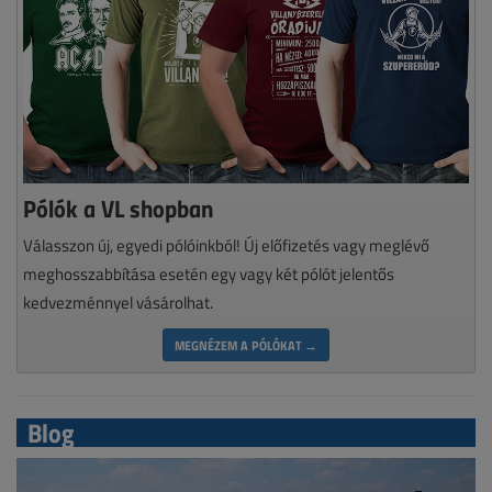
Pólók a VL shopban
Válasszon új, egyedi pólóinkból! Új előfizetés vagy meglévő
meghosszabbítása esetén egy vagy két pólót jelentős
kedvezménnyel vásárolhat.
MEGNÉZEM A PÓLÓKAT →
Blog