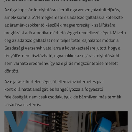
Az ügy kapcsán lefolytatásra került egy versenyhivatali eljárás,
amely során a GVH megkereste és adatszolgáltatásra kötelezte
az áramár-csökkentő készülék magyarországi kiszállítására
megbízást adó amerikai elérhetőséggel rendelkező céget. Mivel a
cég az adatszolgáltatást nem teljesítette, sajnálatos módon a
Gazdasági Versenyhivatal arra a következtetésre jutott, hogy a
tényállás nem tisztázható, ugyanakkor az eljárás folytatásától
sem várható eredmény, így az eljárás megszüntetése mellett
döntött.
Az eljárás sikertelensége jól jellemzi az internetes piac
kontrollálhatatlanságát, és hangsúlyozza a fogyasztó
felelősségét, nem csak csodakütyük, de bármilyen más termék
vásárlása esetén is.