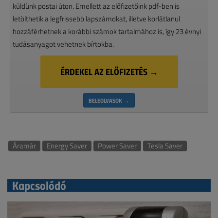
küldünk postai úton. Emellett az előfizetőink pdf-ben is
letölthetik a legfrissebb lapszámokat, illetve korlátlanul
hozzáférhetnek a korábbi számok tartalmához is, így 23 évnyi
tudásanyagot vehetnek bírtokba.
ÉRDEKEL AZ ELŐFIZETÉS →
BELEOLVASOK →
Áramár
Energy Saver
Power Saver
Tesla Saver
Kapcsolódó