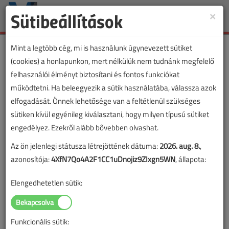
Sütibeállítások
×
Toggle
naviga
Mint a legtöbb cég, mi is használunk úgynevezett sütiket
(cookies) a honlapunkon, mert nélkülük nem tudnánk megfelelő
felhasználói élményt biztosítani és fontos funkciókat
működtetni. Ha beleegyezik a sütik használatába, válassza azok
elfogadását. Önnek lehetősége van a feltétlenül szükséges
sütiken kívül egyénileg kiválasztani, hogy milyen típusú sütiket
engedélyez. Ezekről alább bővebben olvashat.
Az ön jelenlegi státusza létrejöttének dátuma:
2026. aug. 8.
,
azonosítója:
4XfN7Qo4A2F1CC1uDnojiz9ZIxgn5WN
, állapota:
Elengedhetetlen sütik:
Funkcionális sütik: