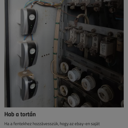
Hab a tortán
Ha a fentekhez hozzávesszük, hogy az ebay-en saját