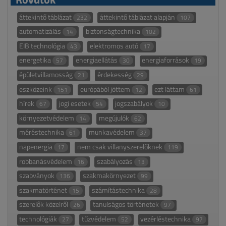
áttekintő táblázat
áttekintő táblázat alapján
232
107
automatizálás
biztonságtechnika
14
102
EIB technológia
elektromos autó
43
17
energetika
energiaellátás
energiaforrások
57
30
19
épületvillamosság
érdekesség
21
29
eszközeink
európából jöttem
ezt láttam
151
12
61
hírek
jogi esetek
jogszabályok
67
54
10
környezetvédelem
megújulók
14
62
méréstechnika
munkavédelem
61
37
napenergia
nem csak villanyszerelőknek
17
119
robbanásvédelem
szabályozás
16
13
szabványok
szakmakörnyezet
136
99
szakmatörténet
számítástechnika
15
28
szerelők közelről
tanulságos történetek
26
97
technológiák
tűzvédelem
vezérléstechnika
27
52
97