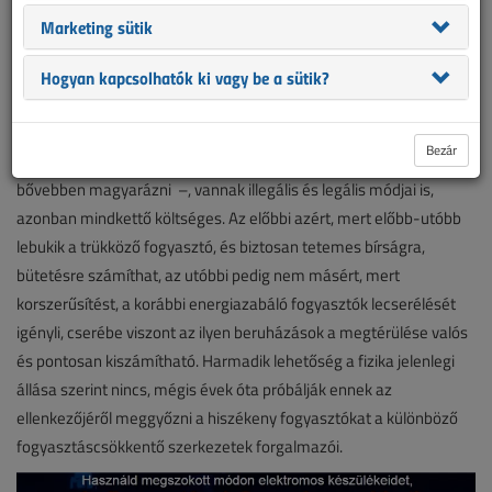
Marketing sütik
Hogyan kapcsolhatók ki vagy be a sütik?
Bezár
Az áramfogyasztás csökkentése remek dolog – ezt aligha kell
bővebben magyarázni –, vannak illegális és legális módjai is,
azonban mindkettő költséges. Az előbbi azért, mert előbb-utóbb
lebukik a trükköző fogyasztó, és biztosan tetemes bírságra,
bütetésre számíthat, az utóbbi pedig nem másért, mert
korszerűsítést, a korábbi energiazabáló fogyasztók lecserélését
igényli, cserébe viszont az ilyen beruházások a megtérülése valós
és pontosan kiszámítható. Harmadik lehetőség a fizika jelenlegi
állása szerint nincs, mégis évek óta próbálják ennek az
ellenkezőjéről meggyőzni a hiszékeny fogyasztókat a különböző
fogyasztáscsökkentő szerkezetek forgalmazói.