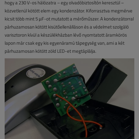
hogy a 230 V-os hálózatra – egy olvadóbiztosítón keresztül –
közvetlenül kötött elem egy kondenzátor. Kiforrasztva megmérve
kicsit több mint 5 µF-ot mutatott a mérőműszer. A kondenzátorral
párhuzamosan kötött kisütőellenálláson és a védelmet szolgáló
varisztoron kívül a készülékházban lévő nyomtatott áramkörös
lapon már csak egy kis egyenáramú tápegység van, ami a két
párhuzamosan kötött zöld LED-et megtáplálja.