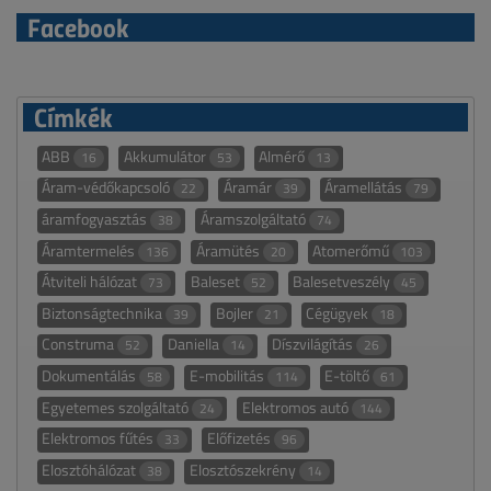
Facebook
Címkék
ABB
Akkumulátor
Almérő
16
53
13
Áram-védőkapcsoló
Áramár
Áramellátás
22
39
79
áramfogyasztás
Áramszolgáltató
38
74
Áramtermelés
Áramütés
Atomerőmű
136
20
103
Átviteli hálózat
Baleset
Balesetveszély
73
52
45
Biztonságtechnika
Bojler
Cégügyek
39
21
18
Construma
Daniella
Díszvilágítás
52
14
26
Dokumentálás
E-mobilitás
E-töltő
58
114
61
Egyetemes szolgáltató
Elektromos autó
24
144
Elektromos fűtés
Előfizetés
33
96
Elosztóhálózat
Elosztószekrény
38
14