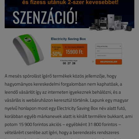
A mesés spórolást ígérő termékek közös jellemzője, hogy
hagyományos kereskedelmi forgalomban nem kaphatóak, a
leendő vásárlót így az interneten igyekeznek behálózni, és a
vásárlás is webáruházon keresztül történik. Lapunk egy magyar
nyelvű honlapon most egy Electricity Saving Box név alatt futó,
korábban egyéb márkanevek alatt is kínált termékre bukkant, ami
potom 15 900 forintos akciós – egyébként 31 800 forintos –
vételárért cserébe azt ígéri, hogy a berendezés rendszeres