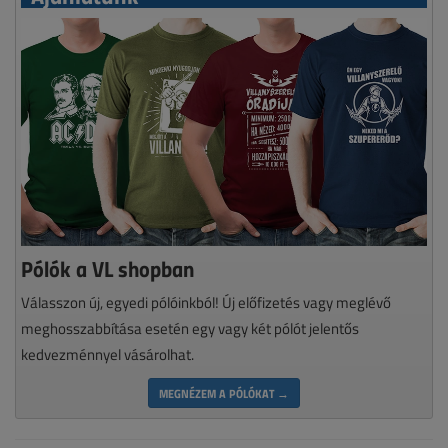
Pólók a VL shopban
Válasszon új, egyedi pólóinkból! Új előfizetés vagy meglévő
meghosszabbítása esetén egy vagy két pólót jelentős
kedvezménnyel vásárolhat.
MEGNÉZEM A PÓLÓKAT →