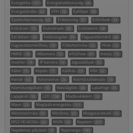
Energetika
Energiahatékonyság
121
46
Energiatárolás
EPH
Építőipar
32
16
58
Épületvillamosság
Érdekesség
Erőművek
45
97
33
Erősáram
Események
Eszközeink
15
69
46
Ezt láttam
Felülvizsgálat
Fogyasztásmérő
26
35
48
Fogyasztásmérőhely
Fűtéstechnika
Hírek
19
14
14
HMKE
Hőkamera
InfoShow
Interjú
18
13
47
13
Inverter
IP kamera
Jogszabályok
19
14
53
Kábel
Képzés
Kiállítás
KNX
15
17
23
32
Kontár
Koronavírus
Közműcsatlakozás
43
24
13
Közműszolgáltató
Közvilágítás
Lakatfogó
16
26
25
Lapajánló
LED
Madárvédelem
16
138
14
Mavir
Megújuló energetika
23
111
Méréstechnika
Mérőhely
Mozgásérzékelő
61
23
15
MSZ HD 60364
MVM
Napelem
45
19
207
Napelemes pályázat
Napenergia
18
180