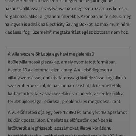
kiskereskedelmi ár tizedéért is megrendelhetjük ingyenes
házhozszállítással, és nyilvánvalóan még ezen az áron is keres a
forgalmazó, akkor alighanem fillérekbe. Azonban ne felejtsük: még
ha ingyen is adnák az Electricity Saving Box-ot, az maximum némi
kiadással fog "üzemelni", megtakarítást egész biztosan nem hoz.
A Villanyszerelők Lapja egy havi megjelenésű
épületvillamossági szaklap, amely nyomtatott formában
évente 10 alakommal jelenik meg. A VL elsődlegesen a
villanyszereléssel, épületvillamossági kivitelezéssel foglalkozó
szakembernek szól, de haszonnal olvashatják üzemeltetők,
karbantartók, társasházkezelők és mindenki, aki érdeklődik a
terület újdonságai, előírásai, problémái és megoldásai iránt.
A VL előfizetési díja egy évre 12 990 Ft, amelyért 10 lapszámot
küldünk postai úton. Emellett az előfizetőink pdf-ben is
letölthetik a legfrissebb lapszámokat, illetve korlátlanul
hozzáférhetnek a korábbi számok tartalmához is, így 23 évnyi