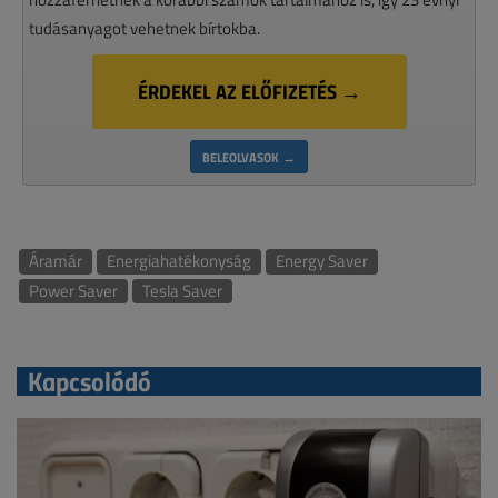
tudásanyagot vehetnek bírtokba.
ÉRDEKEL AZ ELŐFIZETÉS →
BELEOLVASOK →
Áramár
Energiahatékonyság
Energy Saver
Power Saver
Tesla Saver
Kapcsolódó