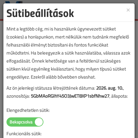
Sütibeállítások
×
Toggle
naviga
Mint a legtöbb cég, mi is használunk úgynevezett sütiket
(cookies) a honlapunkon, mert nélkülük nem tudnánk megfelelő
felhasználói élményt biztosítani és fontos funkciókat
Újra támad a
működtetni. Ha beleegyezik a sütik használatába, válassza azok
„fogyasztáscsökkentő”
elfogadását. Önnek lehetősége van a feltétlenül szükséges
sütiken kívül egyénileg kiválasztani, hogy milyen típusú sütiket
csodamasina
engedélyez. Ezekről alább bővebben olvashat.
2018. november 26. |
Erdősi Csaba
|
5587 |
Az ön jelenlegi státusza létrejöttének dátuma:
2026. aug. 10.
,
azonosítója:
5GbMAoRGIhY45O3JwET8XP1sbfNhw27
, állapota:
Elengedhetetlen sütik:
Funkcionális sütik: