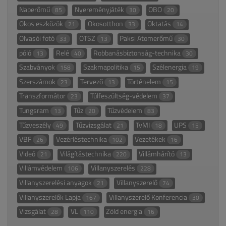
Naperőmű
Nyereményjáték
OBO
85
30
20
Okos eszközök
Okosotthon
Oktatás
21
33
14
Olvasói fotó
OTSZ
Paksi Atomerőmű
33
13
30
póló
Relé
Robbanásbiztonság-technika
13
40
30
Szabványok
Szakmapolitika
Szélenergia
158
15
19
Szerszámok
Tervező
Történelem
23
13
15
Transzformátor
Túlfeszültség-védelem
23
37
Tungsram
Tűz
Tűzvédelem
13
20
83
Tűzveszély
Tűzvizsgálat
TvMI
UPS
49
21
18
15
VBF
Vezérléstechnika
Vezetékek
26
102
16
Videó
Világítástechnika
Villámhárító
21
220
13
Villámvédelem
Villanyszerelés
106
228
Villanyszerelési anyagok
Villanyszerelő
21
74
Villanyszerelők Lapja
Villanyszerelő Konferencia
167
30
Vizsgálat
VL
Zöld energia
28
110
16