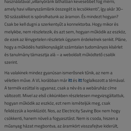
használatával „villanyóránk láthatóan kevesebbet fog mérni,
amely havi villanyszámlánk összegét is lecsökkenti”, így akár 30–
50 százalékot is spórolhatunk az áramon. És mindezt hogyan?
Csak be kell dugni a szerkentyűt a konnektorba. Hogy mikor és
melyikbe, nem részletezik, és azt sem, hogyan működik az eszköz,
de ezek az lénygetelen részletek úgysem érdekelnek senkit. Pláne,
hogy a működés hatékonyságát számtalan tudományos kísérlet
és tanulmány támasztja alá – a weboldalt működtető csalók
szerint.
Ha valakinek mindez gyanúsan ismerősnek tűnik, az nem a
véletlen műve. A VL korábban már
itt
és
itt
foglalkozott a témával.
A termék ezúttal is ugyanaz, csak a név és a webáruház címe
változott. Mivel az első cikkünkben részletesen megvizsgáltattuk,
hogyan működik az eszköz, ezt nem ismételjük meg, csak
felidézzük a konklúziót. Nos, az Electricity Saving Box nem hogy
csökkenti, hanem növeli a fogyasztást. Nem is csoda, hiszen a
műanyag házat megbontva, az áramkört visszafejtve kiderült,