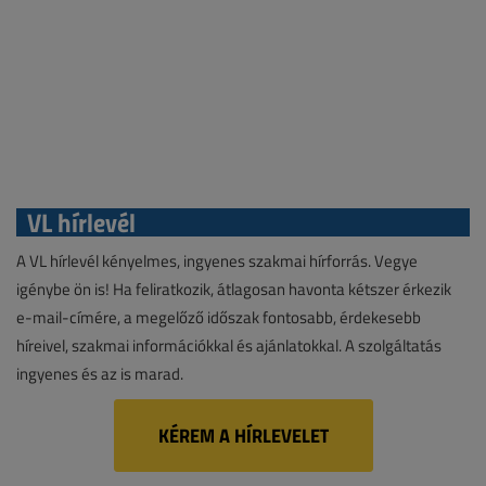
VL hírlevél
A VL hírlevél kényelmes, ingyenes szakmai hírforrás. Vegye
igénybe ön is! Ha feliratkozik, átlagosan havonta kétszer érkezik
e-mail-címére, a megelőző időszak fontosabb, érdekesebb
híreivel, szakmai információkkal és ajánlatokkal. A szolgáltatás
ingyenes és az is marad.
KÉREM A HÍRLEVELET