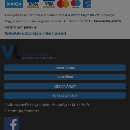
A kényelmes és biztonságos online fizetést a
Barion Payment Zrt.
biztosítja.
Magyar Nemzeti Bank engedély száma: H-EN-I-1064/2013.
Bankkártya-adatai
hozzánk nem jutnak el.
Tájékoztató a biztonságos online fizetésről →
IMPRESSZUM
SZERZŐINK
MÉDIAAJÁNLAT
SÜTIBEÁLLÍTÁSOK
A Villanyszerelők Lapja alapítója és kiadója az M-12/B Kft.
© Minden jog fenntartva.