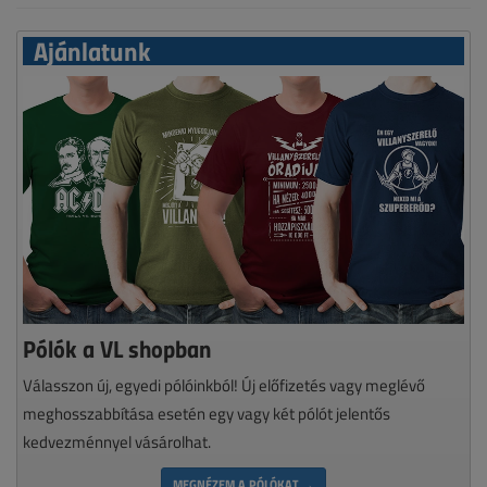
Ajánlatunk
Pólók a VL shopban
Válasszon új, egyedi pólóinkból! Új előfizetés vagy meglévő
meghosszabbítása esetén egy vagy két pólót jelentős
kedvezménnyel vásárolhat.
MEGNÉZEM A PÓLÓKAT →