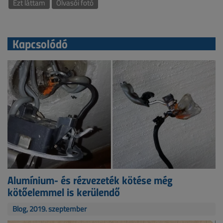
Ezt láttam
Olvasói fotó
Kapcsolódó
Alumínium- és rézvezeték kötése még
kötőelemmel is kerülendő
Blog, 2019. szeptember