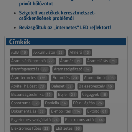
privát hálózatot
Szigetelt vezetékek keresztmetszet-
csökkenésének problémái
Bevizsgáltuk az „internetes” LED reflektort!
Címkék
ABB
Akkumulátor
Almérő
16
53
13
Áram-védőkapcsoló
Áramár
Áramellátás
22
39
79
áramfogyasztás
Áramszolgáltató
38
74
Áramtermelés
Áramütés
Atomerőmű
136
20
103
Átviteli hálózat
Baleset
Balesetveszély
73
52
45
Biztonságtechnika
Bojler
Cégügyek
39
21
18
Construma
Daniella
Díszvilágítás
52
14
26
Dokumentálás
E-mobilitás
E-töltő
58
114
61
Egyetemes szolgáltató
Elektromos autó
24
144
Elektromos fűtés
Előfizetés
33
96