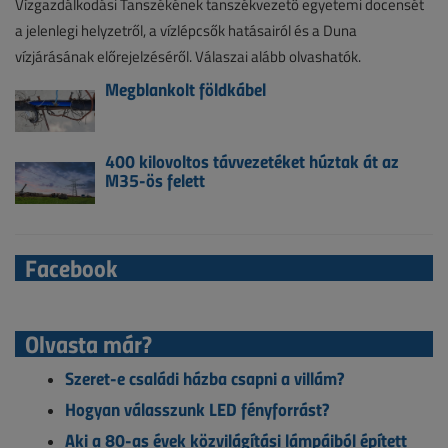
Vízgazdálkodási Tanszékének tanszékvezető egyetemi docensét
a jelenlegi helyzetről, a vízlépcsők hatásairól és a Duna
vízjárásának előrejelzéséről. Válaszai alább olvashatók.
Megblankolt földkábel
400 kilovoltos távvezetéket húztak át az
M35-ös felett
Facebook
Olvasta már?
Szeret-e családi házba csapni a villám?
Hogyan válasszunk LED fényforrást?
Aki a 80-as évek közvilágítási lámpáiból épített