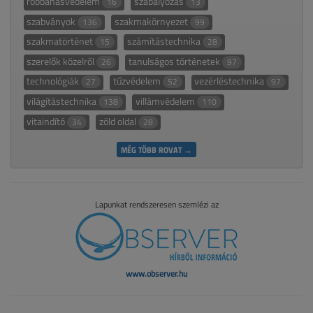
robbanásvédelem
szabályozás
16
13
szabványok
szakmakörnyezet
136
99
szakmatörténet
számítástechnika
15
28
szerelők közelről
tanulságos történetek
26
97
technológiák
tűzvédelem
vezérléstechnika
27
52
97
világítástechnika
villámvédelem
138
110
vitaindító
zöld oldal
34
28
MÉG TÖBB ROVAT →
Lapunkat rendszeresen szemlézi az
www.observer.hu