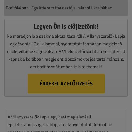
Borítóképen: Egy étterem főelosztója valahol Ukrajnában.
Legyen Ön is előfizetőnk!
Ne maradjon le a szakma aktualitásairól! A Villanyszerelők Lapja
egy évente 10 alkalommal, nyomtatott formában megjelenő
épületvillamossági szaklap. A VL előfizetői korlátlan hozzáférést
kapnak a korábban megjelent lapszámok teljes tartalmához is,
amit pdf formátumban le is tölthetnek!
ÉRDEKEL AZ ELŐFIZETÉS
A Villanyszerelők Lapja egy havi megjelenésű
épületvillamossági szaklap, amely nyomtatott formában