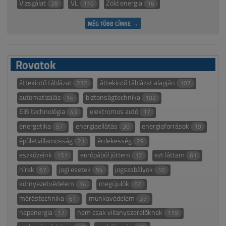
Vizsgálat
VL
Zöld energia
28
110
16
MÉG TÖBB CÍMKE →
Rovatok
áttekintő táblázat
áttekintő táblázat alapján
232
107
automatizálás
biztonságtechnika
14
102
EIB technológia
elektromos autó
43
17
energetika
energiaellátás
energiaforrások
57
30
19
épületvillamosság
érdekesség
21
29
eszközeink
európából jöttem
ezt láttam
151
12
61
hírek
jogi esetek
jogszabályok
67
54
10
környezetvédelem
megújulók
14
62
méréstechnika
munkavédelem
61
37
napenergia
nem csak villanyszerelőknek
17
119