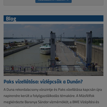
Blog
Paks vízellátása: vízlépcsők a Dunán?
A Duna rekordalacsony vízszintje és Paks vízellátása kapcsán újra
napirendre került a folyógazdálkodás témaköre. A Másfélfok
megkérdezte Baranya Sándor vízmérnököt, a BME Vízépítési és