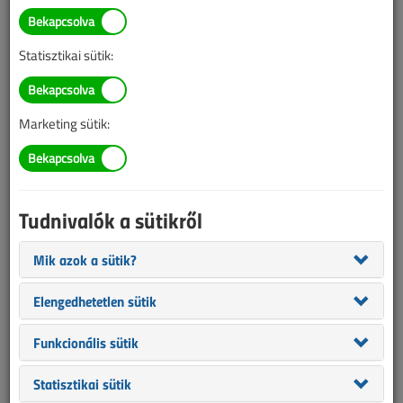
Ezt láttam – kontár
megoldások
Statisztikai sütik:
Olvasóink küldték
2019. szeptember 17. |
VL online |
11 839 |
Marketing sütik:
Az alábbi tartalom archív, 7 éve frissült utoljára. A cikkben szereplő
információk mára aktualitásukat veszíthették, valamint a tartalom
helyenként hiányos lehet (képek, táblázatok stb.).
Tudnivalók a sütikről
Mik azok a sütik?
Elengedhetetlen sütik
Funkcionális sütik
Statisztikai sütik