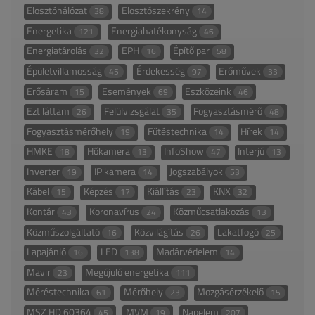
Elosztóhálózat
Elosztószekrény
38
14
Energetika
Energiahatékonyság
121
46
Energiatárolás
EPH
Építőipar
32
16
58
Épületvillamosság
Érdekesség
Erőművek
45
97
33
Erősáram
Események
Eszközeink
15
69
46
Ezt láttam
Felülvizsgálat
Fogyasztásmérő
26
35
48
Fogyasztásmérőhely
Fűtéstechnika
Hírek
19
14
14
HMKE
Hőkamera
InfoShow
Interjú
18
13
47
13
Inverter
IP kamera
Jogszabályok
19
14
53
Kábel
Képzés
Kiállítás
KNX
15
17
23
32
Kontár
Koronavírus
Közműcsatlakozás
43
24
13
Közműszolgáltató
Közvilágítás
Lakatfogó
16
26
25
Lapajánló
LED
Madárvédelem
16
138
14
Mavir
Megújuló energetika
23
111
Méréstechnika
Mérőhely
Mozgásérzékelő
61
23
15
MSZ HD 60364
MVM
Napelem
45
19
207