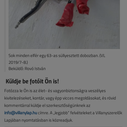
Sok minden elfér egy 63-as süllyesztett dobozban. (VL
2019/7-8.)
Beküldő: Rovó István
Küldje be fotóit Ön is!
Fotózza le Ön is az élet- és vagyonbiztonságra veszélyes
kivitelezéseket, kontár, vagy épp vicces megoldásokat, és rövid
kommentárral küldje el szerkesztőségünknek az
info@villanylap.hu
címre. A „legjobb” felvételeket a Villanyszerelők
Lapjában nyomtatásban is közreadjuk.