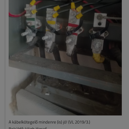
A kábelkötegelő mindenre (is) jó! (VL 2019/3.)
Beküldő: Végh József