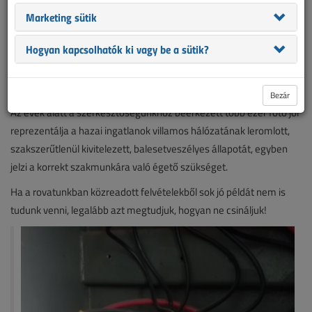
Marketing sütik
A Villanyszerelők Lapjának az egyik legkedveltebb rovata az „Ezt
Hogyan kapcsolhatók ki vagy be a sütik?
láttam”, ahol minden hónapban, a lap 12-13. oldalán az
olvasóinktól kapott elrettentő vagy éppen vicces megoldásokat
bemutató fotókból közlünk válogatást.
Bezár
Az évek alatt a szerkesztőségünkhöz beérkezett több ezer fotó jól
reprezentálja a hazai ingatlanok villamos hálózatának leromlott,
szakszerűtlenül kivitelezett, balesetveszélyes állapotát, egyben
jelzi a korrekt szakmunkára való égető szükséget.
Ha a rovatunkban közreadott felvételekből sok jó példát nem is
tudunk venni, legalább azt megtudjuk, hogyan ne csináljuk!