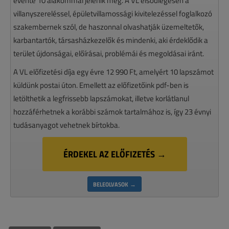
évente 10 alakommal jelenik meg. A VL elsődlegesen a
villanyszereléssel, épületvillamossági kivitelezéssel foglalkozó
szakembernek szól, de haszonnal olvashatják üzemeltetők,
karbantartók, társasházkezelők és mindenki, aki érdeklődik a
terület újdonságai, előírásai, problémái és megoldásai iránt.
A VL előfizetési díja egy évre 12 990 Ft, amelyért 10 lapszámot
küldünk postai úton. Emellett az előfizetőink pdf-ben is
letölthetik a legfrissebb lapszámokat, illetve korlátlanul
hozzáférhetnek a korábbi számok tartalmához is, így 23 évnyi
tudásanyagot vehetnek bírtokba.
ÉRDEKEL AZ ELŐFIZETÉS →
BELEOLVASOK →