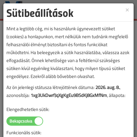
Sütibeállítások
×
Toggle
naviga
Mint a legtöbb cég, mi is használunk úgynevezett sütiket
(cookies) a honlapunkon, mert nélkülük nem tudnánk megfelelő
felhasználói élményt biztosítani és fontos funkciókat
működtetni. Ha beleegyezik a sütik használatába, válassza azok
elfogadását. Önnek lehetősége van a feltétlenül szükséges
sütiken kívül egyénileg kiválasztani, hogy milyen típusú sütiket
engedélyez. Ezekről alább bővebben olvashat.
Az ön jelenlegi státusza létrejöttének dátuma:
2026. aug. 8.
,
azonosítója:
1xg3UkDwrfJqXgKgEu9BSdKj8GxMfNm
, állapota:
Elengedhetetlen sütik:
Funkcionális sütik: