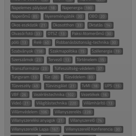
Napelemes pályázat
Napenergia
18
180
Naperőmű
Nyereményjáték
OBO
85
30
20
Okos eszközök
Okosotthon
Oktatás
21
33
14
Olvasói fotó
OTSZ
Paksi Atomerőmű
33
13
30
póló
Relé
Robbanásbiztonság-technika
13
40
30
Szabványok
Szakmapolitika
Szélenergia
158
15
19
Szerszámok
Tervező
Történelem
23
13
15
Transzformátor
Túlfeszültség-védelem
23
37
Tungsram
Tűz
Tűzvédelem
13
20
83
Tűzveszély
Tűzvizsgálat
TvMI
UPS
49
21
18
15
VBF
Vezérléstechnika
Vezetékek
26
102
16
Videó
Világítástechnika
Villámhárító
21
220
13
Villámvédelem
Villanyszerelés
106
228
Villanyszerelési anyagok
Villanyszerelő
21
74
Villanyszerelők Lapja
Villanyszerelő Konferencia
167
30