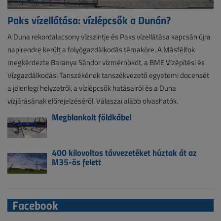
Paks vízellátása: vízlépcsők a Dunán?
A Duna rekordalacsony vízszintje és Paks vízellátása kapcsán újra
napirendre került a folyógazdálkodás témaköre. A Másfélfok
megkérdezte Baranya Sándor vízmérnököt, a BME Vízépítési és
Vízgazdálkodási Tanszékének tanszékvezető egyetemi docensét
a jelenlegi helyzetről, a vízlépcsők hatásairól és a Duna
vízjárásának előrejelzéséről. Válaszai alább olvashatók.
Megblankolt földkábel
400 kilovoltos távvezetéket húztak át az
M35-ös felett
Facebook