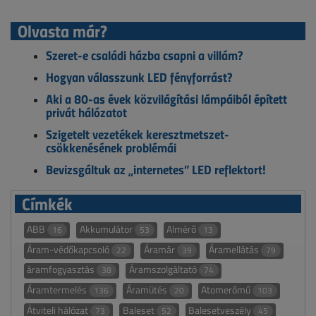
Olvasta már?
Szeret-e családi házba csapni a villám?
Hogyan válasszunk LED fényforrást?
Aki a 80-as évek közvilágítási lámpáiból épített
privát hálózatot
Szigetelt vezetékek keresztmetszet-
csökkenésének problémái
Bevizsgáltuk az „internetes” LED reflektort!
Címkék
ABB
Akkumulátor
Almérő
16
53
13
Áram-védőkapcsoló
Áramár
Áramellátás
22
39
79
áramfogyasztás
Áramszolgáltató
38
74
Áramtermelés
Áramütés
Atomerőmű
136
20
103
Átviteli hálózat
Baleset
Balesetveszély
73
52
45