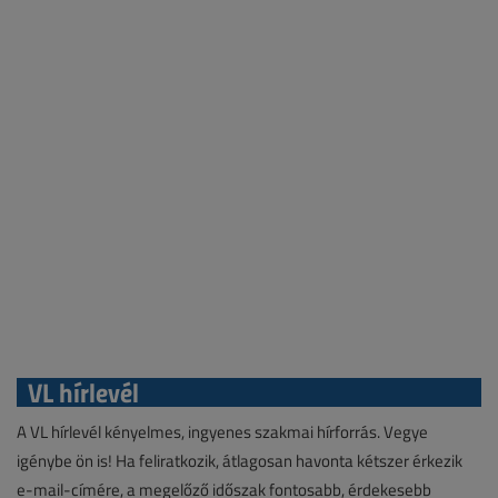
VL hírlevél
A VL hírlevél kényelmes, ingyenes szakmai hírforrás. Vegye
igénybe ön is! Ha feliratkozik, átlagosan havonta kétszer érkezik
e-mail-címére, a megelőző időszak fontosabb, érdekesebb