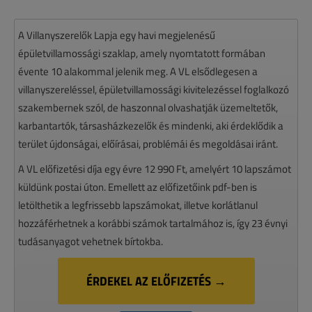
A Villanyszerelők Lapja egy havi megjelenésű
épületvillamossági szaklap, amely nyomtatott formában
évente 10 alakommal jelenik meg. A VL elsődlegesen a
villanyszereléssel, épületvillamossági kivitelezéssel foglalkozó
szakembernek szól, de haszonnal olvashatják üzemeltetők,
karbantartók, társasházkezelők és mindenki, aki érdeklődik a
terület újdonságai, előírásai, problémái és megoldásai iránt.
A VL előfizetési díja egy évre 12 990 Ft, amelyért 10 lapszámot
küldünk postai úton. Emellett az előfizetőink pdf-ben is
letölthetik a legfrissebb lapszámokat, illetve korlátlanul
hozzáférhetnek a korábbi számok tartalmához is, így 23 évnyi
tudásanyagot vehetnek bírtokba.
ÉRDEKEL AZ ELŐFIZETÉS →