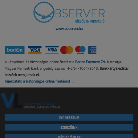
www.observer.hu
A kényelmes és biztonságos online fizetést a
Barion Payment Zrt.
biztosítja.
Magyar Nemzeti Bank engedély száma: H-EN-I-1064/2013.
Bankkártya-adatai
hozzánk nem jutnak el.
Tájékoztató a biztonságos online fizetésről →
IMPRESSZUM
SZERZŐINK
MÉDIAAJÁNLAT