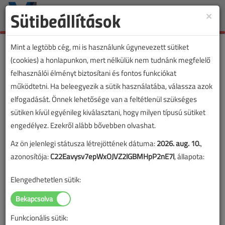
Sütibeállítások
×
Toggle
naviga
Mint a legtöbb cég, mi is használunk úgynevezett sütiket
(cookies) a honlapunkon, mert nélkülük nem tudnánk megfelelő
felhasználói élményt biztosítani és fontos funkciókat
Energiát spórol az
működtetni. Ha beleegyezik a sütik használatába, válassza azok
épületautomatika
elfogadását. Önnek lehetősége van a feltétlenül szükséges
sütiken kívül egyénileg kiválasztani, hogy milyen típusú sütiket
2018. november 22. |
VL online |
4701 |
engedélyez. Ezekről alább bővebben olvashat.
Az ön jelenlegi státusza létrejöttének dátuma:
2026. aug. 10.
,
Az alábbi tartalom archív, 8 éve frissült utoljára. A cikkben szereplő
azonosítója:
C22Eavysv7epWxOJVZ2lGBMHpP2nE7l
, állapota:
információk mára aktualitásukat veszíthették, valamint a tartalom
Elengedhetetlen sütik:
helyenként hiányos lehet (képek, táblázatok stb.).
Funkcionális sütik: