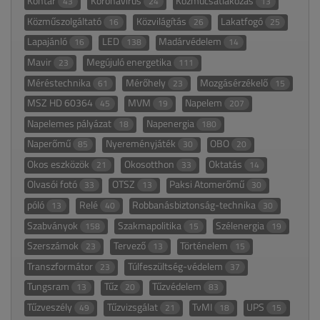
Kontár
Koronavírus
Közműcsatlakozás
43
24
13
Közműszolgáltató
Közvilágítás
Lakatfogó
16
26
25
Lapajánló
LED
Madárvédelem
16
138
14
Mavir
Megújuló energetika
23
111
Méréstechnika
Mérőhely
Mozgásérzékelő
61
23
15
MSZ HD 60364
MVM
Napelem
45
19
207
Napelemes pályázat
Napenergia
18
180
Naperőmű
Nyereményjáték
OBO
85
30
20
Okos eszközök
Okosotthon
Oktatás
21
33
14
Olvasói fotó
OTSZ
Paksi Atomerőmű
33
13
30
póló
Relé
Robbanásbiztonság-technika
13
40
30
Szabványok
Szakmapolitika
Szélenergia
158
15
19
Szerszámok
Tervező
Történelem
23
13
15
Transzformátor
Túlfeszültség-védelem
23
37
Tungsram
Tűz
Tűzvédelem
13
20
83
Tűzveszély
Tűzvizsgálat
TvMI
UPS
49
21
18
15