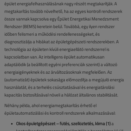
épület energiafelhasználásának nagy részét megtakarítják. A
megtakarítás tovább növelhető, ha az egyes kontroll rendszerek
össze vannak kapcsolva egy Épület Energetikai Menedzsment
Rendszer (BEMS) keretein belül. Továbbá, egy ilyen rendszer
időben felismeri a működési rendellenességeket, és
diagnosztizálja a hibákat az épületgépészeti rendszerekben. A
technológia az épületen kívüli energiaellátó rendszerrel is
kapcsolatban van. Az intelligens épület automatikusan
adaptálódik (a beállított egyéni preferenciák szerint) a változó
energiaigényeknek és az árváltozásoknak megfelelően. Az
(automatizát) épületek sokasága előmozdítja a megújuló energia
használatát, és a terhelés csúsztatásával és energiatárolási
kapacitás biztosításával növeli a hálózat általános stabilitását.
Néhány példa, ahol energiamegtakarítás érhető el
épületautomatizálási és kontroll rendszerek alkalmazásával:
Okos épületgépészet – fűtés, szellőztetés, klíma (1)
a