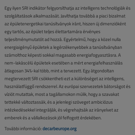
Egy ilyen SRI indikátor felgyorsíthatja az intelligens technológiák és
szolgáltatások alkalmazását. Javíthatja továbbá a piaci bizalmat
az épületenergetikai tanúsítványok iránt, hiszen új dimenzióként
egy tartós, az épület teljes élettartamára érvényes
teljesítménymutatót ad hozzá. Egyértelmű, hogy a közel nulla
energiaigényű épületek a legérzékenyebbek a tanúsítványban
számolthoz képesti sokkal magasabb energiafogyasztásra. A
nem-lakáscélú épületek esetében a mért energiafelhasználás
átlagosan 34%-kal több, mint a tervezett. Egy átgondoltan
megtervezett SRI csökkentheti ezt a különbséget az intelligens,
használatfüggő rendszerrel. Az európai szervezetek bátorságot és
víziót mutattak, most a tagállamokon múlik, hogy a szavakat
tettekké változtassák, és a jelenlegi szöveget ambiciózus
intézkedésekkel integrálják, és végrehajtsák az irányelvet az
emberek és a vállalkozások jól felfogott érdekében.
További információ:
decarbeurope.org