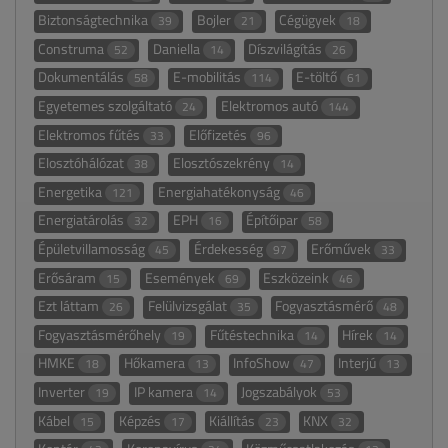
Biztonságtechnika
Bojler
Cégügyek
39
21
18
Construma
Daniella
Díszvilágítás
52
14
26
Dokumentálás
E-mobilitás
E-töltő
58
114
61
Egyetemes szolgáltató
Elektromos autó
24
144
Elektromos fűtés
Előfizetés
33
96
Elosztóhálózat
Elosztószekrény
38
14
Energetika
Energiahatékonyság
121
46
Energiatárolás
EPH
Építőipar
32
16
58
Épületvillamosság
Érdekesség
Erőművek
45
97
33
Erősáram
Események
Eszközeink
15
69
46
Ezt láttam
Felülvizsgálat
Fogyasztásmérő
26
35
48
Fogyasztásmérőhely
Fűtéstechnika
Hírek
19
14
14
HMKE
Hőkamera
InfoShow
Interjú
18
13
47
13
Inverter
IP kamera
Jogszabályok
19
14
53
Kábel
Képzés
Kiállítás
KNX
15
17
23
32