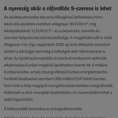
A nyereség akár a ráfordítás 9-szerese is lehet
Az épületautomatika alacsony tőkeigényű befektetés (nem-
2
lakáscélú épületek esetében átlagosan 30 EUR/m
, míg
2
lakóépületeknél 12 EUR/m
) – ez a beszerzés, szerelés és
üzembe helyezés becsült összköltsége. A megtérülési idő is rövid:
átlagosan 3 év. Egy napjainktól 2030-ig tartó elképzelt szcenárió
esetén a pénzügyi nyereség a költségek akár kilencszerese is
lehet. Az épületautomatizálás és kontroll rendszerek optimális
alkalmazása Európa meglévő épületeiben évente kb. 6 milliárd
Euróba kerülne, amely összeg eltörpül Európa energiaimportra
fordított kiadásaival szemben (200 milliárd EUR fölött évente).
Ezen felül a helyi megújuló energiaforrások kiválóan integrálhatók,
különösen a zéró-energiájú épületekben, és maximalizálni lehet a
saját fogyasztást.
A felhasználók bevonása az energiaátmenetbe