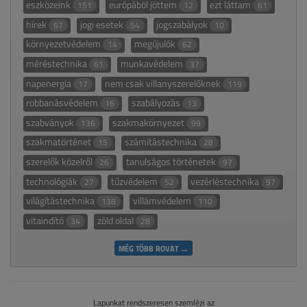
eszközeink
európából jöttem
ezt láttam
151
12
61
hírek
jogi esetek
jogszabályok
67
54
10
környezetvédelem
megújulók
14
62
méréstechnika
munkavédelem
61
37
napenergia
nem csak villanyszerelőknek
17
119
robbanásvédelem
szabályozás
16
13
szabványok
szakmakörnyezet
136
99
szakmatörténet
számítástechnika
15
28
szerelők közelről
tanulságos történetek
26
97
technológiák
tűzvédelem
vezérléstechnika
27
52
97
világítástechnika
villámvédelem
138
110
vitaindító
zöld oldal
34
28
MÉG TÖBB ROVAT →
Lapunkat rendszeresen szemlézi az