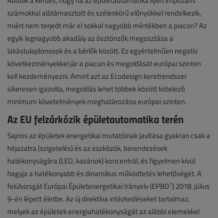
Adódik a kérdés, hogy ha az épületautomatika ilyen impozáns
számokkal alátámasztott és széleskörű előnyökkel rendelkezik,
miért nem terjedt már el sokkal nagyobb mértékben a piacon? Az
egyik legnagyobb akadály az ösztönzők megosztása a
lakástulajdonosok és a bérlők között. Ez egyértelműen negatív
következményekkel jár a piacon és megoldását európai szinten
kell kezdeményezni. Amint azt az Ecodesign keretrendszer
sikeresen igazolta, megoldás lehet többek között kötelező
minimum követelmények meghatározása európai szinten.
Az EU felzárkózik épületautomatika terén
Sajnos az épületek energetikai mutatóinak javítása gyakran csak a
héjazatra (szigetelés) és az eszközök, berendezések
hatékonyságára (LED, kazánok) koncentrál, és figyelmen kívül
hagyja a hatékonyabb és dinamikus működtetés lehetőségét. A
1
felülvizsgát Európai Épületenergetikai Irányelv (EPBD
) 2018. július
9-én lépett életbe. Az új direktíva intézkedéseket tartalmaz,
melyek az épületek energiahatékonyságát az alábbi elemekkel