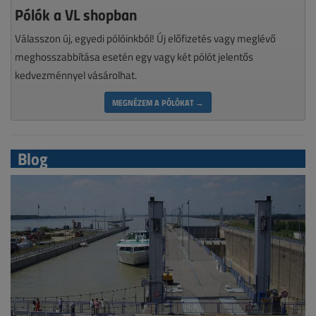
Pólók a VL shopban
Válasszon új, egyedi pólóinkból! Új előfizetés vagy meglévő
meghosszabbítása esetén egy vagy két pólót jelentős
kedvezménnyel vásárolhat.
MEGNÉZEM A PÓLÓKAT →
Blog