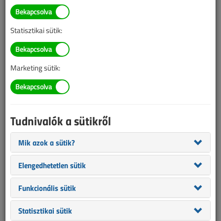
Statisztikai sütik:
Marketing sütik:
Az épületautomatizálás megfelelő alkalmazásával az európai
épületekben felhasznált teljes energia 15-22%-át takaríthatjuk
meg. Még jelentősebb a klímaváltozás hatásinak enyhítéséhez
Tudnivalók a sütikről
való hozzájárulás: 260-419 millió tonna CO2 kibocsátás
takarítható meg, ami 8-13%-a a tüzelőanyagok elégetéséből
Mik azok a sütik?
származó összes kibocsátásnak. Ezen megtakarítások ráadásul
nagyon költséghatékonyak, a nyereség 9-szer nagyobb lehet,
Elengedhetetlen sütik
mint a költségek. Továbbá, pl. az épülethéjazat
Funkcionális sütik
energiahatékonyságának növelésével (szigetelés) ellentétben,
alkalmazása nem jár jelentős rombolással, beavatkozással az
Statisztikai sütik
épületstruktúrába.