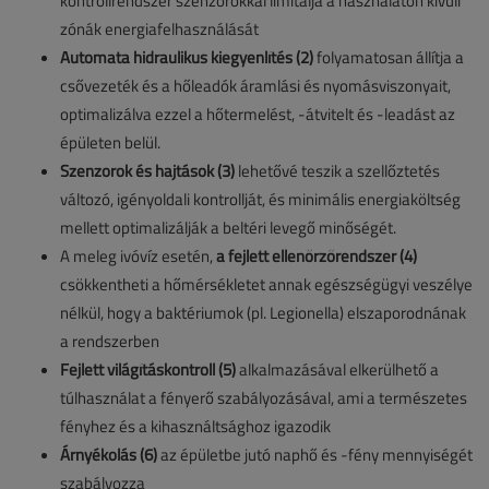
kontrollrendszer szenzorokkal limitálja a használaton kívüli
zónák energiafelhasználását
Automata hidraulikus kiegyenlítés (2)
folyamatosan állítja a
csővezeték és a hőleadók áramlási és nyomásviszonyait,
optimalizálva ezzel a hőtermelést, -átvitelt és -leadást az
épületen belül.
Szenzorok és hajtások (3)
lehetővé teszik a szellőztetés
változó, igényoldali kontrollját, és minimális energiaköltség
mellett optimalizálják a beltéri levegő minőségét.
A meleg ivóvíz esetén,
a fejlett ellenőrzőrendszer (4)
csökkentheti a hőmérsékletet annak egészségügyi veszélye
nélkül, hogy a baktériumok (pl. Legionella) elszaporodnának
a rendszerben
Fejlett világításkontroll (5)
alkalmazásával elkerülhető a
túlhasználat a fényerő szabályozásával, ami a természetes
fényhez és a kihasználtsághoz igazodik
Árnyékolás (6)
az épületbe jutó naphő és -fény mennyiségét
szabályozza