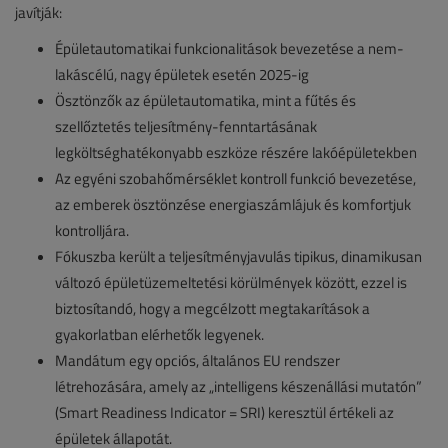
javítják:
Épületautomatikai funkcionalitások bevezetése a nem-
lakáscélú, nagy épületek esetén 2025-ig
Ösztönzők az épületautomatika, mint a fűtés és
szellőztetés teljesítmény-fenntartásának
legköltséghatékonyabb eszköze részére lakóépületekben
Az egyéni szobahőmérséklet kontroll funkció bevezetése,
az emberek ösztönzése energiaszámlájuk és komfortjuk
kontrolljára.
Fókuszba került a teljesítményjavulás tipikus, dinamikusan
változó épületüzemeltetési körülmények között, ezzel is
biztosítandó, hogy a megcélzott megtakarítások a
gyakorlatban elérhetők legyenek.
Mandátum egy opciós, általános EU rendszer
létrehozására, amely az „intelligens készenállási mutatón”
(Smart Readiness Indicator = SRI) keresztül értékeli az
épületek állapotát.