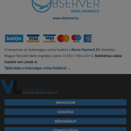
www.observer.hu
A kényelmes és biztonságos online fizetést a
Barion Payment Zrt.
biztosítja.
Magyar Nemzeti Bank engedély száma: H-EN-I-1064/2013.
Bankkártya-adatai
hozzánk nem jutnak el.
Tájékoztató a biztonságos online fizetésről →
IMPRESSZUM
SZERZŐINK
MÉDIAAJÁNLAT
SÜTIBEÁLLÍTÁSOK