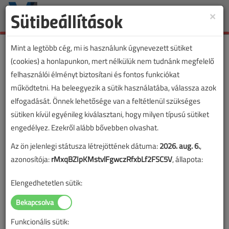
Sütibeállítások
×
Toggle
naviga
Mint a legtöbb cég, mi is használunk úgynevezett sütiket
(cookies) a honlapunkon, mert nélkülük nem tudnánk megfelelő
felhasználói élményt biztosítani és fontos funkciókat
működtetni. Ha beleegyezik a sütik használatába, válassza azok
elfogadását. Önnek lehetősége van a feltétlenül szükséges
sütiken kívül egyénileg kiválasztani, hogy milyen típusú sütiket
engedélyez. Ezekről alább bővebben olvashat.
Az ön jelenlegi státusza létrejöttének dátuma:
2026. aug. 6.
,
azonosítója:
rMxqBZIpKMstvlFgwczRfxbLf2FSC5V
, állapota:
Elengedhetetlen sütik:
Funkcionális sütik: