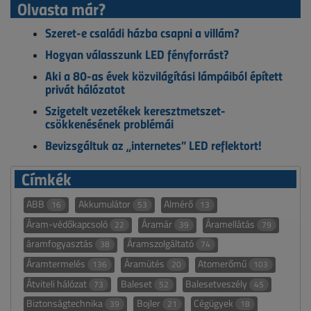
Olvasta már?
Szeret-e családi házba csapni a villám?
Hogyan válasszunk LED fényforrást?
Aki a 80-as évek közvilágítási lámpáiból épített
privát hálózatot
Szigetelt vezetékek keresztmetszet-
csökkenésének problémái
Bevizsgáltuk az „internetes” LED reflektort!
Címkék
ABB
Akkumulátor
Almérő
16
53
13
Áram-védőkapcsoló
Áramár
Áramellátás
22
39
79
áramfogyasztás
Áramszolgáltató
38
74
Áramtermelés
Áramütés
Atomerőmű
136
20
103
Átviteli hálózat
Baleset
Balesetveszély
73
52
45
Biztonságtechnika
Bojler
Cégügyek
39
21
18