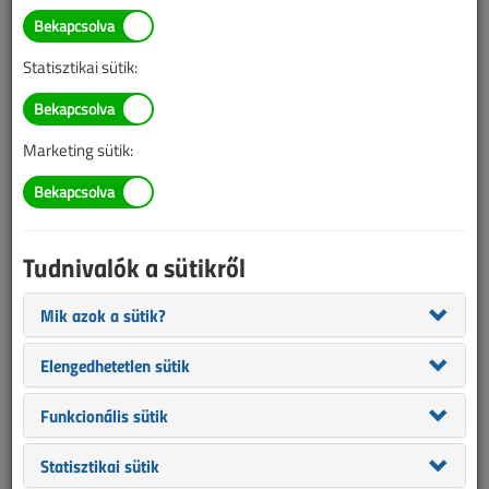
Rendelet a szabálytalan
vételezésről
Statisztikai sütik:
2018. március 1. |
VL online |
9553 |
Marketing sütik:
Az alábbi tartalom archív, 8 éve frissült utoljára. A cikkben szereplő
információk mára aktualitásukat veszíthették, valamint a tartalom
helyenként hiányos lehet (képek, táblázatok stb.).
Tudnivalók a sütikről
Mik azok a sütik?
Elengedhetetlen sütik
Funkcionális sütik
Statisztikai sütik