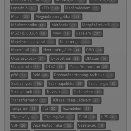
Lapajánló
LED
Madárvédelem
16
138
14
Mavir
Megújuló energetika
23
111
Méréstechnika
Mérőhely
Mozgásérzékelő
60
23
13
MSZ HD 60364
MVM
Napelem
45
19
207
Napelemes pályázat
Napenergia
18
180
Naperőmű
Nyereményjáték
OBO
85
30
20
Okos eszközök
Okosotthon
Oktatás
21
33
14
Olvasói fotó
OTSZ
Paksi Atomerőmű
33
13
29
póló
Relé
Robbanásbiztonság-technika
13
40
30
Szabványok
Szakmapolitika
Szélenergia
158
15
19
Szerszámok
Tervező
Történelem
23
13
15
Transzformátor
Túlfeszültség-védelem
22
37
Tungsram
Tűz
Tűzvédelem
13
20
83
Tűzveszély
Tűzvizsgálat
TvMI
UPS
49
21
18
15
VBF
Vezérléstechnika
Vezetékek
26
102
16