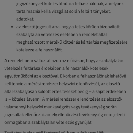
jegyzőkönyvet köteles átadni a felhasználónak, amelynek
tartalmaznia kell a vizsgálat során feltárt tényeket,
adatokat;
az elosztó jogosult arra, hogy a teljes körűen bizonyított
szabálytalan vételezés esetében a rendelet által
meghatározott mértékű kötbér és kártérítés megfizetésére
kötelezze a felhasználót.
A rendelet nem változtat azon az előíráson, hogy a szabálytalan
vételezés feltárása érdekében a felhasználók kötelesek
együttműködni az elosztóval. E körben a felhasználónak lehetővé
kell tennie a mérési rendszer helyszíni ellenőrzését, az elosztó
által szabályosan küldött értesítéseket pedig – a saját érdekében
is – köteles átvenni. A mérési rendszer ellenőrzését az elosztók
valamennyi helyszíni munkavégzés vagy tevékenység során
jogosultak ellenőrizni, amely ellenőrzési tevékenység nem jelenti
önmagában a szabálytalan vételezés gyanúját.
Továbbra is alapvető fontosságú, hogy a felhasználók