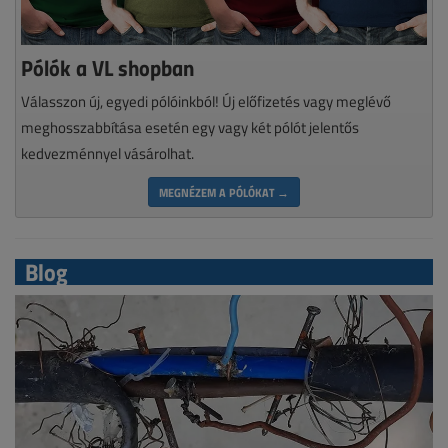
Pólók a VL shopban
Válasszon új, egyedi pólóinkból! Új előfizetés vagy meglévő
meghosszabbítása esetén egy vagy két pólót jelentős
kedvezménnyel vásárolhat.
MEGNÉZEM A PÓLÓKAT →
Blog