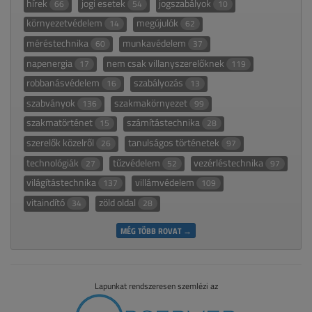
hírek
jogi esetek
jogszabályok
66
54
10
környezetvédelem
megújulók
14
62
méréstechnika
munkavédelem
60
37
napenergia
nem csak villanyszerelőknek
17
119
robbanásvédelem
szabályozás
16
13
szabványok
szakmakörnyezet
136
99
szakmatörténet
számítástechnika
15
28
szerelők közelről
tanulságos történetek
26
97
technológiák
tűzvédelem
vezérléstechnika
27
52
97
világítástechnika
villámvédelem
137
109
vitaindító
zöld oldal
34
28
MÉG TÖBB ROVAT →
Lapunkat rendszeresen szemlézi az