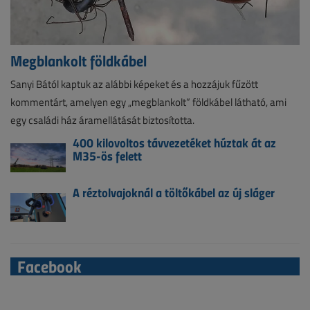
Megblankolt földkábel
Sanyi Bától kaptuk az alábbi képeket és a hozzájuk fűzött
kommentárt, amelyen egy „megblankolt” földkábel látható, ami
egy családi ház áramellátását biztosította.
400 kilovoltos távvezetéket húztak át az
M35-ös felett
A réztolvajoknál a töltőkábel az új sláger
Facebook