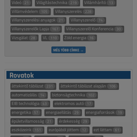
Videó
Világítástechnika
Villámhárító
21
219
13
Villámvédelem
Villanyszerelés
105
228
Villanyszerelési anyagok
Villanyszerelő
21
74
Villanyszerelők Lapja
Villanyszerelő Konferencia
167
30
Vizsgálat
VL
Zöld energia
28
110
16
MÉG TÖBB CÍMKE →
Rovatok
áttekintő táblázat
áttekintő táblázat alapján
231
106
automatizálás
biztonságtechnika
14
102
EIB technológia
elektromos autó
43
17
energetika
energiaellátás
energiaforrások
57
29
19
épületvillamosság
érdekesség
21
29
eszközeink
európából jöttem
ezt láttam
151
12
61