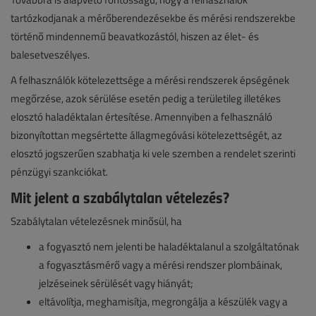
tartózkodjanak a mérőberendezésekbe és mérési rendszerekbe
történő mindennemű beavatkozástól, hiszen az élet- és
balesetveszélyes.
A felhasználók kötelezettsége a mérési rendszerek épségének
megőrzése, azok sérülése esetén pedig a területileg illetékes
elosztó haladéktalan értesítése. Amennyiben a felhasználó
bizonyítottan megsértette állagmegóvási kötelezettségét, az
elosztó jogszerűen szabhatja ki vele szemben a rendelet szerinti
pénzügyi szankciókat.
Mit jelent a szabálytalan vételezés?
Szabálytalan vételezésnek minősül, ha
a fogyasztó nem jelenti be haladéktalanul a szolgáltatónak
a fogyasztásmérő vagy a mérési rendszer plombáinak,
jelzéseinek sérülését vagy hiányát;
eltávolítja, meghamisítja, megrongálja a készülék vagy a