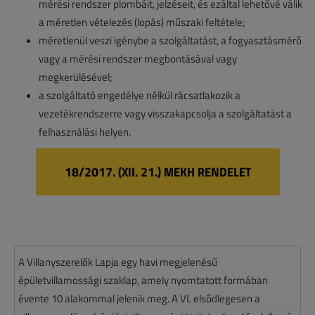
mérési rendszer plombáit, jelzéseit, és ezáltal lehetővé válik
a méretlen vételezés (lopás) műszaki feltétele;
méretlenül veszi igénybe a szolgáltatást, a fogyasztásmérő
vagy a mérési rendszer megbontásával vagy
megkerülésével;
a szolgáltató engedélye nélkül rácsatlakozik a
vezetékrendszerre vagy visszakapcsolja a szolgáltatást a
felhasználási helyen.
18/2017. (XII. 21.) MEKH RENDELET
A Villanyszerelők Lapja egy havi megjelenésű
épületvillamossági szaklap, amely nyomtatott formában
évente 10 alakommal jelenik meg. A VL elsődlegesen a