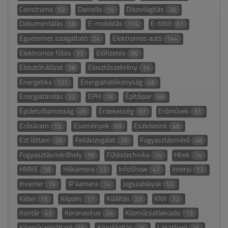
Construma
Daniella
Díszvilágítás
52
14
26
Dokumentálás
E-mobilitás
E-töltő
58
114
61
Egyetemes szolgáltató
Elektromos autó
24
144
Elektromos fűtés
Előfizetés
33
96
Elosztóhálózat
Elosztószekrény
38
14
Energetika
Energiahatékonyság
121
46
Energiatárolás
EPH
Építőipar
32
16
58
Épületvillamosság
Érdekesség
Erőművek
45
97
33
Erősáram
Események
Eszközeink
15
69
46
Ezt láttam
Felülvizsgálat
Fogyasztásmérő
26
35
48
Fogyasztásmérőhely
Fűtéstechnika
Hírek
19
14
14
HMKE
Hőkamera
InfoShow
Interjú
18
13
47
13
Inverter
IP kamera
Jogszabályok
19
14
53
Kábel
Képzés
Kiállítás
KNX
15
17
23
32
Kontár
Koronavírus
Közműcsatlakozás
43
24
13
Közműszolgáltató
Közvilágítás
Lakatfogó
16
26
25