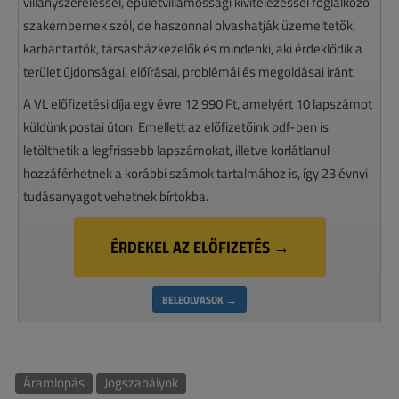
villanyszereléssel, épületvillamossági kivitelezéssel foglalkozó
szakembernek szól, de haszonnal olvashatják üzemeltetők,
karbantartók, társasházkezelők és mindenki, aki érdeklődik a
terület újdonságai, előírásai, problémái és megoldásai iránt.
A VL előfizetési díja egy évre 12 990 Ft, amelyért 10 lapszámot
küldünk postai úton. Emellett az előfizetőink pdf-ben is
letölthetik a legfrissebb lapszámokat, illetve korlátlanul
hozzáférhetnek a korábbi számok tartalmához is, így 23 évnyi
tudásanyagot vehetnek bírtokba.
ÉRDEKEL AZ ELŐFIZETÉS →
BELEOLVASOK →
Áramlopás
Jogszabályok