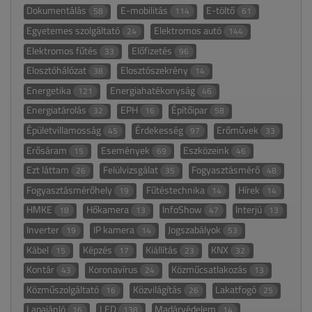
Dokumentálás
E-mobilitás
E-töltő
58
114
61
Egyetemes szolgáltató
Elektromos autó
24
144
Elektromos fűtés
Előfizetés
33
96
Elosztóhálózat
Elosztószekrény
38
14
Energetika
Energiahatékonyság
121
46
Energiatárolás
EPH
Építőipar
32
16
58
Épületvillamosság
Érdekesség
Erőművek
45
97
33
Erősáram
Események
Eszközeink
15
69
46
Ezt láttam
Felülvizsgálat
Fogyasztásmérő
26
35
48
Fogyasztásmérőhely
Fűtéstechnika
Hírek
19
14
14
HMKE
Hőkamera
InfoShow
Interjú
18
13
47
13
Inverter
IP kamera
Jogszabályok
19
14
53
Kábel
Képzés
Kiállítás
KNX
15
17
23
32
Kontár
Koronavírus
Közműcsatlakozás
43
24
13
Közműszolgáltató
Közvilágítás
Lakatfogó
16
26
25
Lapajánló
LED
Madárvédelem
16
138
14