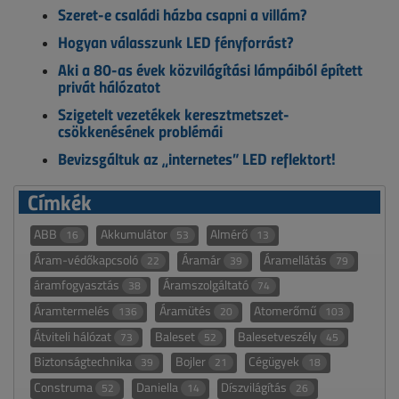
Szeret-e családi házba csapni a villám?
Hogyan válasszunk LED fényforrást?
Aki a 80-as évek közvilágítási lámpáiból épített
privát hálózatot
Szigetelt vezetékek keresztmetszet-
csökkenésének problémái
Bevizsgáltuk az „internetes” LED reflektort!
Címkék
ABB
Akkumulátor
Almérő
16
53
13
Áram-védőkapcsoló
Áramár
Áramellátás
22
39
79
áramfogyasztás
Áramszolgáltató
38
74
Áramtermelés
Áramütés
Atomerőmű
136
20
103
Átviteli hálózat
Baleset
Balesetveszély
73
52
45
Biztonságtechnika
Bojler
Cégügyek
39
21
18
Construma
Daniella
Díszvilágítás
52
14
26