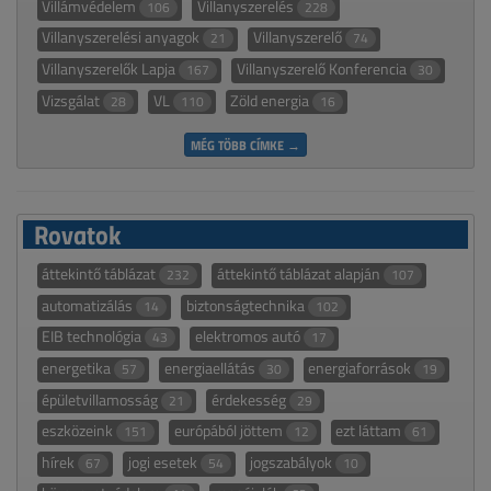
Villámvédelem
Villanyszerelés
106
228
Villanyszerelési anyagok
Villanyszerelő
21
74
Villanyszerelők Lapja
Villanyszerelő Konferencia
167
30
Vizsgálat
VL
Zöld energia
28
110
16
MÉG TÖBB CÍMKE →
Rovatok
áttekintő táblázat
áttekintő táblázat alapján
232
107
automatizálás
biztonságtechnika
14
102
EIB technológia
elektromos autó
43
17
energetika
energiaellátás
energiaforrások
57
30
19
épületvillamosság
érdekesség
21
29
eszközeink
európából jöttem
ezt láttam
151
12
61
hírek
jogi esetek
jogszabályok
67
54
10