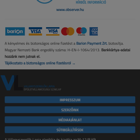
www.observer.hu
A kényelmes és biztonságos online fizetést a
Barion Payment Zrt.
biztosítja.
Magyar Nemzeti Bank engedély száma: H-EN-I-1064/2013.
Bankkártya-adatai
hozzánk nem jutnak el.
Tájékoztató a biztonságos online fizetésről →
IMPRESSZUM
SZERZŐINK
MÉDIAAJÁNLAT
SÜTIBEÁLLÍTÁSOK
A Villanyszerelők Lapja alapítója és kiadója az M-12/B Kft.