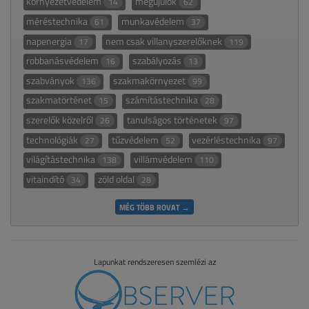
környezetvédelem
megújulók
14
62
méréstechnika
munkavédelem
61
37
napenergia
nem csak villanyszerelőknek
17
119
robbanásvédelem
szabályozás
16
13
szabványok
szakmakörnyezet
136
99
szakmatörténet
számítástechnika
15
28
szerelők közelről
tanulságos történetek
26
97
technológiák
tűzvédelem
vezérléstechnika
27
52
97
világítástechnika
villámvédelem
138
110
vitaindító
zöld oldal
34
28
MÉG TÖBB ROVAT →
Lapunkat rendszeresen szemlézi az