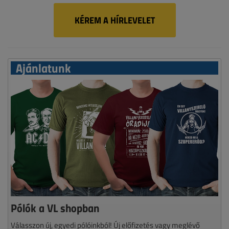
KÉREM A HÍRLEVELET
Ajánlatunk
Pólók a VL shopban
Válasszon új, egyedi pólóinkból! Új előfizetés vagy meglévő