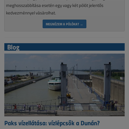
meghosszabbítása esetén egy vagy két pólót jelentős
kedvezménnyel vásárolhat.
MEGNÉZEM A PÓLÓKAT →
Blog
Paks vízellátása: vízlépcsők a Dunán?