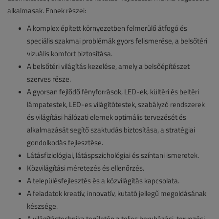
alkalmasak. Ennek részei:
A komplex épített környezetben felmerülő átfogó és
speciális szakmai problémák gyors felismerése, a belsőtéri
vizuális komfort biztosítása.
A belsőtéri világítás kezelése, amely a belsőépítészet
szerves része.
A gyorsan fejlődő fényforrások, LED-ek, kültéri és beltéri
lámpatestek, LED-es világítótestek, szabályzó rendszerek
és világítási hálózati elemek optimális tervezését és
alkalmazását segítő szaktudás biztosítása, a stratégiai
gondolkodás fejlesztése.
Látásfiziológiai, látáspszichológiai és színtani ismeretek.
Közvilágítási méretezés és ellenőrzés.
A településfejlesztés és a közvilágítás kapcsolata.
A feladatok kreatív, innovatív, kutató jellegű megoldásának
készsége.
A világítástechnika területén a teljes beruházási, tervezési