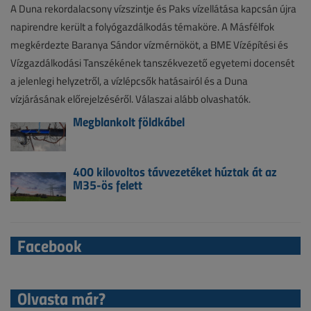
A Duna rekordalacsony vízszintje és Paks vízellátása kapcsán újra
napirendre került a folyógazdálkodás témaköre. A Másfélfok
megkérdezte Baranya Sándor vízmérnököt, a BME Vízépítési és
Vízgazdálkodási Tanszékének tanszékvezető egyetemi docensét
a jelenlegi helyzetről, a vízlépcsők hatásairól és a Duna
vízjárásának előrejelzéséről. Válaszai alább olvashatók.
Megblankolt földkábel
400 kilovoltos távvezetéket húztak át az
M35-ös felett
Facebook
Olvasta már?