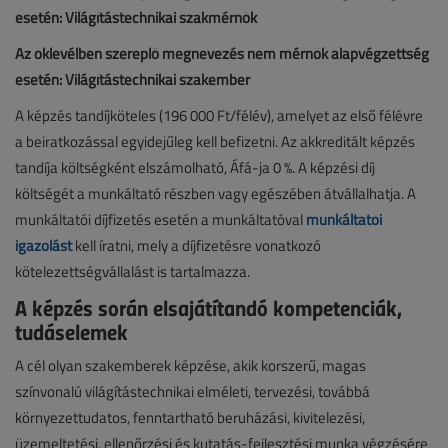
esetén: Világítástechnikai szakmérnök
Az oklevélben szereplő megnevezés nem mérnök alapvégzettség
esetén: Világítástechnikai szakember
A képzés tandíjköteles (196 000 Ft/félév), amelyet az első félévre
a beiratkozással egyidejűleg kell befizetni. Az akkreditált képzés
tandíja költségként elszámolható, Áfá-ja 0 %. A képzési díj
költségét a munkáltató részben vagy egészében átvállalhatja. A
munkáltatói díjfizetés esetén a munkáltatóval
munkáltatói
igazolást
kell íratni, mely a díjfizetésre vonatkozó
kötelezettségvállalást is tartalmazza.
A képzés során elsajátítandó kompetenciák,
tudáselemek
A cél olyan szakemberek képzése, akik korszerű, magas
színvonalú világítástechnikai elméleti, tervezési, továbbá
környezettudatos, fenntartható beruházási, kivitelezési,
üzemeltetési, ellenőrzési és kutatás-fejlesztési munka végzésére