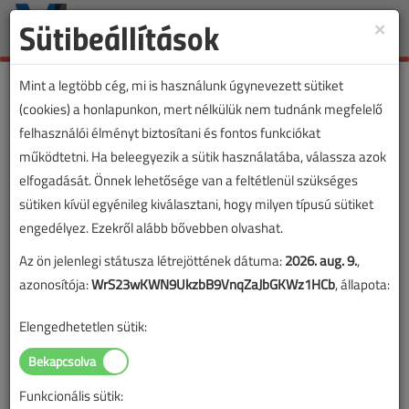
Sütibeállítások
×
Toggle
naviga
Mint a legtöbb cég, mi is használunk úgynevezett sütiket
(cookies) a honlapunkon, mert nélkülük nem tudnánk megfelelő
felhasználói élményt biztosítani és fontos funkciókat
működtetni. Ha beleegyezik a sütik használatába, válassza azok
elfogadását. Önnek lehetősége van a feltétlenül szükséges
sütiken kívül egyénileg kiválasztani, hogy milyen típusú sütiket
engedélyez. Ezekről alább bővebben olvashat.
Az ön jelenlegi státusza létrejöttének dátuma:
2026. aug. 9.
,
azonosítója:
WrS23wKWN9UkzbB9VnqZaJbGKWz1HCb
, állapota:
Elengedhetetlen sütik:
Funkcionális sütik: