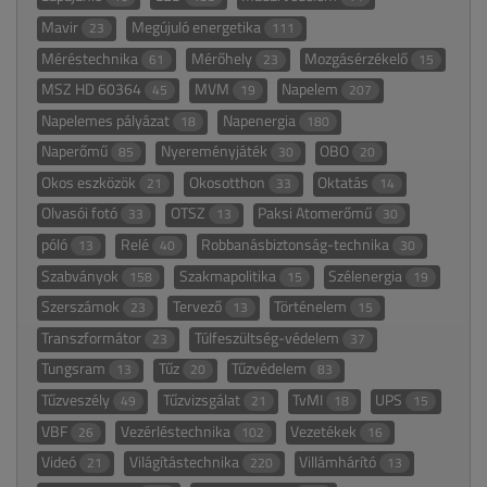
Mavir
Megújuló energetika
23
111
Méréstechnika
Mérőhely
Mozgásérzékelő
61
23
15
MSZ HD 60364
MVM
Napelem
45
19
207
Napelemes pályázat
Napenergia
18
180
Naperőmű
Nyereményjáték
OBO
85
30
20
Okos eszközök
Okosotthon
Oktatás
21
33
14
Olvasói fotó
OTSZ
Paksi Atomerőmű
33
13
30
póló
Relé
Robbanásbiztonság-technika
13
40
30
Szabványok
Szakmapolitika
Szélenergia
158
15
19
Szerszámok
Tervező
Történelem
23
13
15
Transzformátor
Túlfeszültség-védelem
23
37
Tungsram
Tűz
Tűzvédelem
13
20
83
Tűzveszély
Tűzvizsgálat
TvMI
UPS
49
21
18
15
VBF
Vezérléstechnika
Vezetékek
26
102
16
Videó
Világítástechnika
Villámhárító
21
220
13