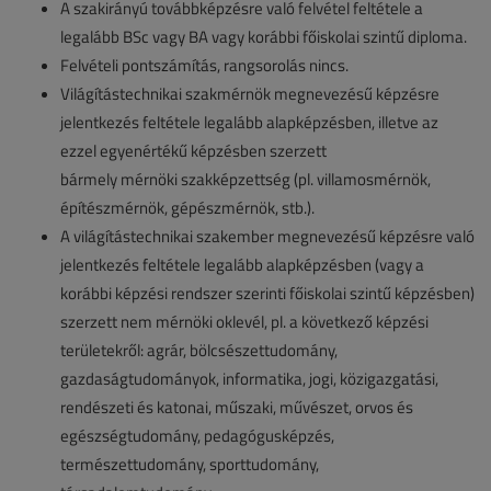
A szakirányú továbbképzésre való felvétel feltétele a
legalább BSc vagy BA vagy korábbi főiskolai szintű diploma.
Felvételi pontszámítás, rangsorolás nincs.
​Világítástechnikai szakmérnök megnevezésű képzésre
jelentkezés feltétele legalább alapképzésben, illetve az
ezzel egyenértékű képzésben szerzett
bármely mérnöki szakképzettség (pl. villamosmérnök,
építészmérnök, gépészmérnök, stb.).
​A világítástechnikai szakember megnevezésű képzésre való
jelentkezés feltétele legalább alapképzésben (vagy a
korábbi képzési rendszer szerinti főiskolai szintű képzésben)
szerzett nem mérnöki oklevél, pl. a következő képzési
területekről: agrár, bölcsészettudomány,
gazdaságtudományok, informatika, jogi, közigazgatási,
rendészeti és katonai, műszaki, művészet, orvos és
egészségtudomány, pedagógusképzés,
természettudomány, sporttudomány,