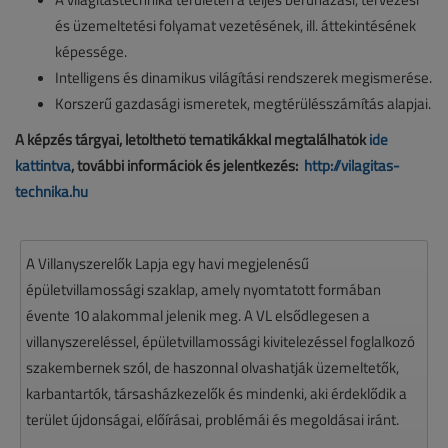
és üzemeltetési folyamat vezetésének, ill. áttekintésének
képessége.
Intelligens és dinamikus világítási rendszerek megismerése.
Korszerű gazdasági ismeretek, megtérülésszámítás alapjai.
A képzés tárgyai, letölthető tematikákkal megtalálhatók
ide
kattintva
, további információk és jelentkezés:
http://vilagitas-
technika.hu
A Villanyszerelők Lapja egy havi megjelenésű
épületvillamossági szaklap, amely nyomtatott formában
évente 10 alakommal jelenik meg. A VL elsődlegesen a
villanyszereléssel, épületvillamossági kivitelezéssel foglalkozó
szakembernek szól, de haszonnal olvashatják üzemeltetők,
karbantartók, társasházkezelők és mindenki, aki érdeklődik a
terület újdonságai, előírásai, problémái és megoldásai iránt.