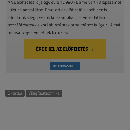
A VL előfizetési díja egy évre 12 990 Ft, amelyért 10 lapszámot
küldünk postai úton. Emellett az előfizetőink pdf-ben is
letölthetik a legfrissebb lapszámokat, illetve korlátlanul
hozzáférhetnek a korábbi számok tartalmához is, így 23 évnyi
tudásanyagot vehetnek bírtokba.
ÉRDEKEL AZ ELŐFIZETÉS →
BELEOLVASOK →
Oktatás
Világítástechnika