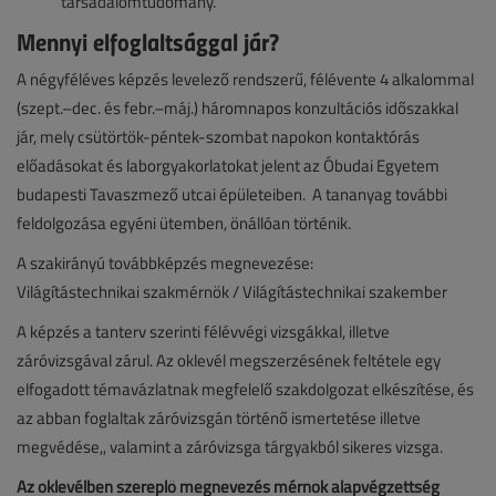
társadalomtudomány.
​Mennyi elfoglaltsággal jár?
​A négyféléves képzés levelező rendszerű, félévente 4 alkalommal
(szept.–dec. és febr.–máj.) háromnapos konzultációs időszakkal
jár, mely csütörtök-péntek-szombat napokon kontaktórás
előadásokat és laborgyakorlatokat jelent az Óbudai Egyetem
budapesti Tavaszmező utcai épületeiben. A tananyag további
feldolgozása egyéni ütemben, önállóan történik.
​A szakirányú továbbképzés megnevezése:
Világítástechnikai szakmérnök / Világítástechnikai szakember
A képzés a tanterv szerinti félévvégi vizsgákkal, illetve
záróvizsgával zárul. Az oklevél megszerzésének feltétele egy
elfogadott témavázlatnak megfelelő szakdolgozat elkészítése, és
az abban foglaltak záróvizsgán történő ismertetése illetve
megvédése,, valamint a záróvizsga tárgyakból sikeres vizsga.
Az oklevélben szereplő megnevezés mérnök alapvégzettség