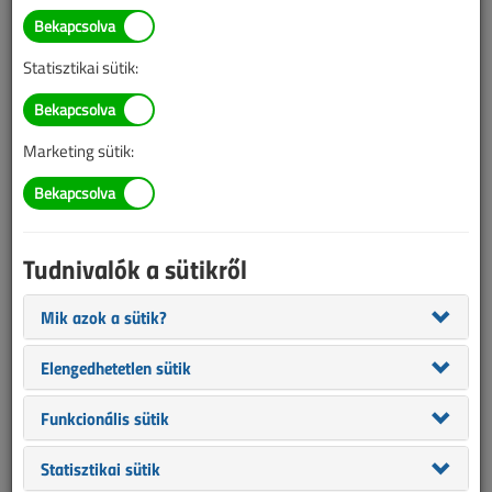
Világítástechnikai
szakmérnök és
Statisztikai sütik:
világítástechnikai
szakember képzés indul
Marketing sütik:
2017. december 12. |
VL online |
3327 |
Az alábbi tartalom archív, 9 éve frissült utoljára. A cikkben szereplő
Tudnivalók a sütikről
információk mára aktualitásukat veszíthették, valamint a tartalom
helyenként hiányos lehet (képek, táblázatok stb.).
Mik azok a sütik?
Elengedhetetlen sütik
Funkcionális sütik
Statisztikai sütik