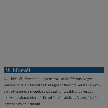
VL hírlevél
A VL hírlevél kényelmes, ingyenes szakmai hírforrás. Vegye
igénybe ön is! Ha feliratkozik, átlagosan havonta kétszer érkezik
e-mail-címére, a megelőző időszak fontosabb, érdekesebb
híreivel, szakmai információkkal és ajánlatokkal. A szolgáltatás
ingyenes és az is marad.