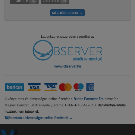
vitaindító
zöld oldal
34
28
MÉG TÖBB ROVAT →
Lapunkat rendszeresen szemlézi az
www.observer.hu
A kényelmes és biztonságos online fizetést a
Barion Payment Zrt.
biztosítja.
Magyar Nemzeti Bank engedély száma: H-EN-I-1064/2013.
Bankkártya-adatai
hozzánk nem jutnak el.
Tájékoztató a biztonságos online fizetésről →