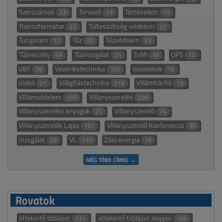
Szerszámok
Tervező
Történelem
23
13
15
Transzformátor
Túlfeszültség-védelem
22
37
Tungsram
Tűz
Tűzvédelem
13
20
83
Tűzveszély
Tűzvizsgálat
TvMI
UPS
49
21
18
15
VBF
Vezérléstechnika
Vezetékek
26
102
16
Videó
Világítástechnika
Villámhárító
21
219
13
Villámvédelem
Villanyszerelés
105
228
Villanyszerelési anyagok
Villanyszerelő
21
74
Villanyszerelők Lapja
Villanyszerelő Konferencia
167
30
Vizsgálat
VL
Zöld energia
28
110
16
MÉG TÖBB CÍMKE →
Rovatok
áttekintő táblázat
áttekintő táblázat alapján
231
106