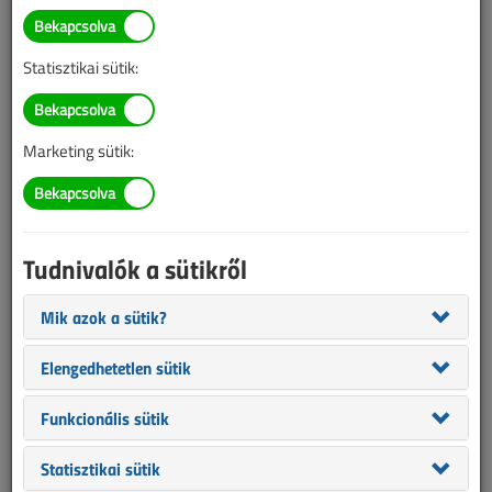
Az atomenergia és a
megújulók együtt jelentik a
Statisztikai sütik:
biztonságos energiaellátást
2017. szeptember 14. |
MTI |
2120 |
Marketing sütik:
Az alábbi tartalom archív, 9 éve frissült utoljára. A cikkben szereplő
információk mára aktualitásukat veszíthették, valamint a tartalom
helyenként hiányos lehet (képek, táblázatok stb.).
Tudnivalók a sütikről
Mik azok a sütik?
Elengedhetetlen sütik
Funkcionális sütik
Statisztikai sütik