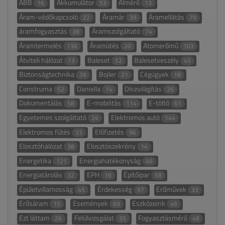
ABB
Akkumulátor
Almérő
16
53
13
Áram-védőkapcsoló
Áramár
Áramellátás
22
39
79
áramfogyasztás
Áramszolgáltató
38
74
Áramtermelés
Áramütés
Atomerőmű
136
20
103
Átviteli hálózat
Baleset
Balesetveszély
73
52
45
Biztonságtechnika
Bojler
Cégügyek
39
21
18
Construma
Daniella
Díszvilágítás
52
14
26
Dokumentálás
E-mobilitás
E-töltő
58
114
61
Egyetemes szolgáltató
Elektromos autó
24
144
Elektromos fűtés
Előfizetés
33
96
Elosztóhálózat
Elosztószekrény
38
14
Energetika
Energiahatékonyság
121
46
Energiatárolás
EPH
Építőipar
32
16
58
Épületvillamosság
Érdekesség
Erőművek
45
97
33
Erősáram
Események
Eszközeink
15
69
46
Ezt láttam
Felülvizsgálat
Fogyasztásmérő
26
35
48