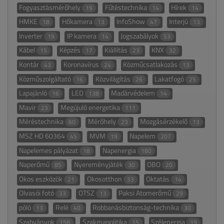
Fogyasztásmérőhely
Fűtéstechnika
Hírek
19
14
14
HMKE
Hőkamera
InfoShow
Interjú
18
13
47
13
Inverter
IP kamera
Jogszabályok
19
14
53
Kábel
Képzés
Kiállítás
KNX
15
17
23
32
Kontár
Koronavírus
Közműcsatlakozás
43
24
13
Közműszolgáltató
Közvilágítás
Lakatfogó
16
26
25
Lapajánló
LED
Madárvédelem
16
138
14
Mavir
Megújuló energetika
23
111
Méréstechnika
Mérőhely
Mozgásérzékelő
60
23
13
MSZ HD 60364
MVM
Napelem
45
19
207
Napelemes pályázat
Napenergia
18
180
Naperőmű
Nyereményjáték
OBO
85
30
20
Okos eszközök
Okosotthon
Oktatás
21
33
14
Olvasói fotó
OTSZ
Paksi Atomerőmű
33
13
29
póló
Relé
Robbanásbiztonság-technika
13
40
30
Szabványok
Szakmapolitika
Szélenergia
158
15
19