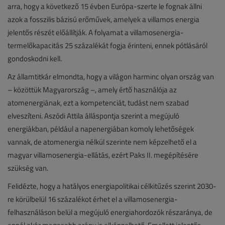
arra, hogy a következő 15 évben Európa-szerte le fognak állni
azok a fosszilis bázisú erőművek, amelyek a villamos energia
jelentős részét előállítják. A folyamat a villamosenergia-
termelőkapacitás 25 százalékát fogja érinteni, ennek pótlásáról
gondoskodni kell.
Az államtitkár elmondta, hogy a világon harminc olyan ország van
– közöttük Magyarország –, amely értő használója az
atomenergiának, ezt a kompetenciát, tudást nem szabad
elveszíteni. Aszódi Attila álláspontja szerint a megújuló
energiákban, például a napenergiában komoly lehetőségek
vannak, de atomenergia nélkül szerinte nem képzelhető el a
magyar villamosenergia-ellátás, ezért Paks II. megépítésére
szükség van.
Felidézte, hogy a hatályos energiapolitikai célkitűzés szerint 2030-
re körülbelül 16 százalékot érhet el a villamosenergia-
felhasználáson belül a megújuló energiahordozók részaránya, de