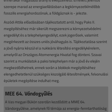
ennél akár magasabb arány is elképzelhető. Emellett jelentős
szerepe marad az energiaellátásban a legkörnyezetkímélőbb
fosszilis energiahordozónak, a földgáznak is - jelezte.
Aszódi Attila előadásában tájékoztatott arról, hogy Paks II.
megépítéséhez már sikerült megszerezni a környezetvédelmi
engedélyt és a telephelyengedélyt, ezek jogerősek, valamint
megérkezett az összes uniós jóváhagyás is. Tájékoztatása szerint
a jövő nyárra készül el a nukleáris létesítési engedélykérelem,
amelyről az Országos Atomenergia Hivatal fog dönteni. Szavai
szerint a munkálatok a paksi telephelyen már a jövő év elején
megkezdődhetnek, ennek során a blokkok megépítéséhez
elengedhetetlenül szükséges kiszolgáló létesítmények, felvonulási
épületek megépítése indulhat meg.
MEE 64. Vándogyűlés
A Vas megyei Bükön szerdán kezdődött a MME 64.
Vándorgyűlése, amelynek fő témája az energia-fenntarthatóság