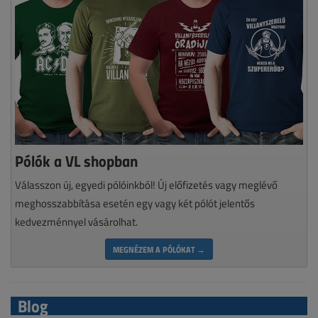
Pólók a VL shopban
Válasszon új, egyedi pólóinkból! Új előfizetés vagy meglévő
meghosszabbítása esetén egy vagy két pólót jelentős
kedvezménnyel vásárolhat.
MEGNÉZEM A PÓLÓKAT →
Blog