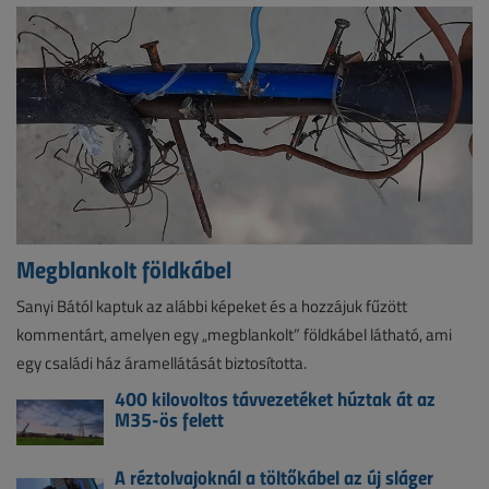
Megblankolt földkábel
Sanyi Bától kaptuk az alábbi képeket és a hozzájuk fűzött
kommentárt, amelyen egy „megblankolt” földkábel látható, ami
egy családi ház áramellátását biztosította.
400 kilovoltos távvezetéket húztak át az
M35-ös felett
A réztolvajoknál a töltőkábel az új sláger