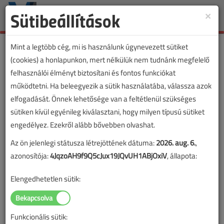
Sütibeállítások
×
Toggle
naviga
Mint a legtöbb cég, mi is használunk úgynevezett sütiket
(cookies) a honlapunkon, mert nélkülük nem tudnánk megfelelő
felhasználói élményt biztosítani és fontos funkciókat
működtetni. Ha beleegyezik a sütik használatába, válassza azok
elfogadását. Önnek lehetősége van a feltétlenül szükséges
sütiken kívül egyénileg kiválasztani, hogy milyen típusú sütiket
engedélyez. Ezekről alább bővebben olvashat.
Az ön jelenlegi státusza létrejöttének dátuma:
2026. aug. 6.
,
azonosítója:
4JqzoAH9f9Q5cJux19JQvUH1ABjOxiV
, állapota:
Elengedhetetlen sütik:
Funkcionális sütik: