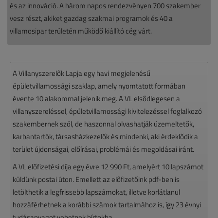
és az innováció. A három napos rendezvényen 700 szakember
vesz részt, akiket gazdag szakmai programok és 40 a
villamosipar területén működő kiállító cég várt.
A Villanyszerelők Lapja egy havi megjelenésű
épületvillamossági szaklap, amely nyomtatott formában
évente 10 alakommal jelenik meg. A VL elsődlegesen a
villanyszereléssel, épületvillamossági kivitelezéssel foglalkozó
szakembernek szól, de haszonnal olvashatják üzemeltetők,
karbantartók, társasházkezelők és mindenki, aki érdeklődik a
terület újdonságai, előírásai, problémái és megoldásai iránt.
A VL előfizetési díja egy évre 12 990 Ft, amelyért 10 lapszámot
küldünk postai úton. Emellett az előfizetőink pdf-ben is
letölthetik a legfrissebb lapszámokat, illetve korlátlanul
hozzáférhetnek a korábbi számok tartalmához is, így 23 évnyi
tudásanyagot vehetnek bírtokba.