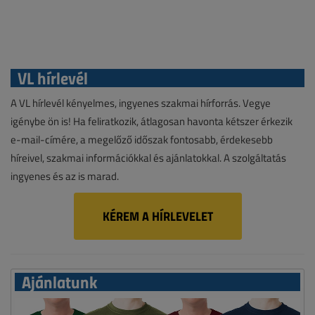
VL hírlevél
A VL hírlevél kényelmes, ingyenes szakmai hírforrás. Vegye
igénybe ön is! Ha feliratkozik, átlagosan havonta kétszer érkezik
e-mail-címére, a megelőző időszak fontosabb, érdekesebb
híreivel, szakmai információkkal és ajánlatokkal. A szolgáltatás
ingyenes és az is marad.
KÉREM A HÍRLEVELET
Ajánlatunk