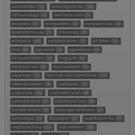
automatizálás
biztonságtechnika
14
102
EIB technológia
elektromos autó
43
17
energetika
energiaellátás
energiaforrások
57
29
19
épületvillamosság
érdekesség
21
29
eszközeink
európából jöttem
ezt láttam
151
12
61
hírek
jogi esetek
jogszabályok
66
54
10
környezetvédelem
megújulók
14
62
méréstechnika
munkavédelem
60
37
napenergia
nem csak villanyszerelőknek
17
119
robbanásvédelem
szabályozás
16
13
szabványok
szakmakörnyezet
136
99
szakmatörténet
számítástechnika
15
28
szerelők közelről
tanulságos történetek
26
97
technológiák
tűzvédelem
vezérléstechnika
27
52
97
világítástechnika
villámvédelem
137
109