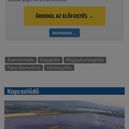
ÉRDEKEL AZ ELŐFIZETÉS →
BELEOLVASOK →
Áramtermelés
Energetika
Megújuló energetika
Paksi Atomerőmű
Vándorgyűlés
Kapcsolódó