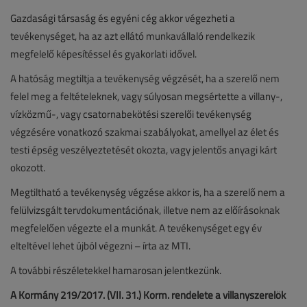
Gazdasági társaság és egyéni cég akkor végezheti a
tevékenységet, ha az azt ellátó munkavállaló rendelkezik
megfelelő képesítéssel és gyakorlati idővel.
A hatóság megtiltja a tevékenység végzését, ha a szerelő nem
felel meg a feltételeknek, vagy súlyosan megsértette a villany-,
vízközmű-, vagy csatornabekötési szerelői tevékenység
végzésére vonatkozó szakmai szabályokat, amellyel az élet és
testi épség veszélyeztetését okozta, vagy jelentős anyagi kárt
okozott.
Megtiltható a tevékenység végzése akkor is, ha a szerelő nem a
felülvizsgált tervdokumentációnak, illetve nem az előírásoknak
megfelelően végezte el a munkát. A tevékenységet egy év
elteltével lehet újból végezni – írta az MTI.
A további részéletekkel hamarosan jelentkezünk.
A Kormány 219/2017. (VII. 31.) Korm. rendelete a villanyszerelők