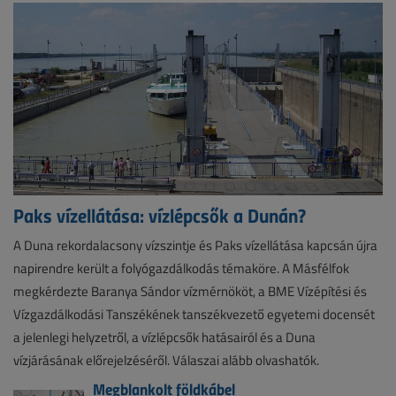
Paks vízellátása: vízlépcsők a Dunán?
A Duna rekordalacsony vízszintje és Paks vízellátása kapcsán újra
napirendre került a folyógazdálkodás témaköre. A Másfélfok
megkérdezte Baranya Sándor vízmérnököt, a BME Vízépítési és
Vízgazdálkodási Tanszékének tanszékvezető egyetemi docensét
a jelenlegi helyzetről, a vízlépcsők hatásairól és a Duna
vízjárásának előrejelzéséről. Válaszai alább olvashatók.
Megblankolt földkábel