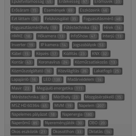
Épületvillamosság
Érdekesség
Erőművek
45
97
33
Erősáram
Események
Eszközeink
15
69
46
Ezt láttam
Felülvizsgálat
Fogyasztásmérő
26
35
48
Fogyasztásmérőhely
Fűtéstechnika
Hírek
19
14
14
HMKE
Hőkamera
InfoShow
Interjú
18
13
47
13
Inverter
IP kamera
Jogszabályok
19
14
53
Kábel
Képzés
Kiállítás
KNX
15
17
23
32
Kontár
Koronavírus
Közműcsatlakozás
43
24
13
Közműszolgáltató
Közvilágítás
Lakatfogó
16
26
25
Lapajánló
LED
Madárvédelem
16
138
14
Mavir
Megújuló energetika
23
111
Méréstechnika
Mérőhely
Mozgásérzékelő
61
23
15
MSZ HD 60364
MVM
Napelem
45
19
207
Napelemes pályázat
Napenergia
18
180
Naperőmű
Nyereményjáték
OBO
85
30
20
Okos eszközök
Okosotthon
Oktatás
21
33
14