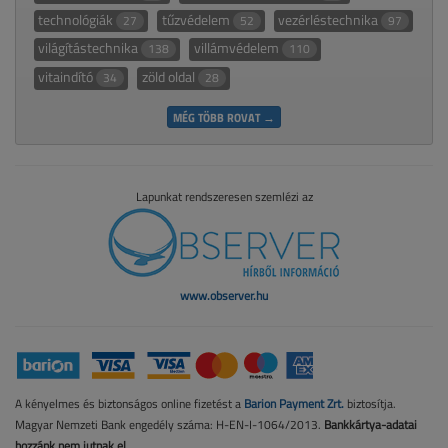
technológiák
tűzvédelem
vezérléstechnika
27
52
97
világítástechnika
villámvédelem
138
110
vitaindító
zöld oldal
34
28
MÉG TÖBB ROVAT →
Lapunkat rendszeresen szemlézi az
www.observer.hu
A kényelmes és biztonságos online fizetést a
Barion Payment Zrt.
biztosítja.
Magyar Nemzeti Bank engedély száma: H-EN-I-1064/2013.
Bankkártya-adatai
hozzánk nem jutnak el.