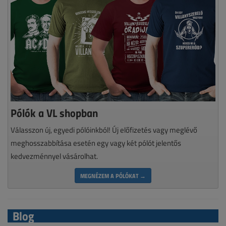
Pólók a VL shopban
Válasszon új, egyedi pólóinkból! Új előfizetés vagy meglévő
meghosszabbítása esetén egy vagy két pólót jelentős
kedvezménnyel vásárolhat.
MEGNÉZEM A PÓLÓKAT →
Blog