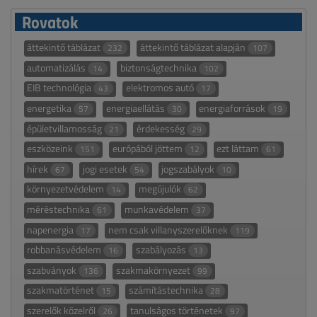
Rovatok
áttekintő táblázat
áttekintő táblázat alapján
232
107
automatizálás
biztonságtechnika
14
102
EIB technológia
elektromos autó
43
17
energetika
energiaellátás
energiaforrások
57
30
19
épületvillamosság
érdekesség
21
29
eszközeink
európából jöttem
ezt láttam
151
12
61
hírek
jogi esetek
jogszabályok
67
54
10
környezetvédelem
megújulók
14
62
méréstechnika
munkavédelem
61
37
napenergia
nem csak villanyszerelőknek
17
119
robbanásvédelem
szabályozás
16
13
szabványok
szakmakörnyezet
136
99
szakmatörténet
számítástechnika
15
28
szerelők közelről
tanulságos történetek
26
97