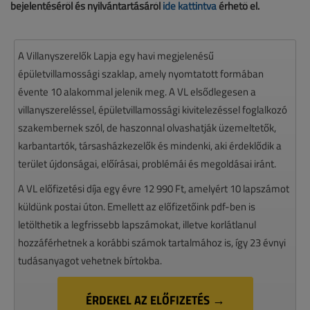
bejelentéséről és nyilvántartásáról
ide kattintva
érhető el.
A Villanyszerelők Lapja egy havi megjelenésű
épületvillamossági szaklap, amely nyomtatott formában
évente 10 alakommal jelenik meg. A VL elsődlegesen a
villanyszereléssel, épületvillamossági kivitelezéssel foglalkozó
szakembernek szól, de haszonnal olvashatják üzemeltetők,
karbantartók, társasházkezelők és mindenki, aki érdeklődik a
terület újdonságai, előírásai, problémái és megoldásai iránt.
A VL előfizetési díja egy évre 12 990 Ft, amelyért 10 lapszámot
küldünk postai úton. Emellett az előfizetőink pdf-ben is
letölthetik a legfrissebb lapszámokat, illetve korlátlanul
hozzáférhetnek a korábbi számok tartalmához is, így 23 évnyi
tudásanyagot vehetnek bírtokba.
ÉRDEKEL AZ ELŐFIZETÉS →