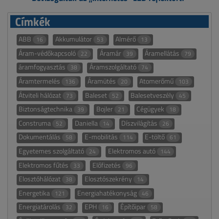
Címkék
ABB
Akkumulátor
Almérő
16
53
13
Áram-védőkapcsoló
Áramár
Áramellátás
22
39
79
áramfogyasztás
Áramszolgáltató
38
74
Áramtermelés
Áramütés
Atomerőmű
136
20
103
Átviteli hálózat
Baleset
Balesetveszély
73
52
45
Biztonságtechnika
Bojler
Cégügyek
39
21
18
Construma
Daniella
Díszvilágítás
52
14
26
Dokumentálás
E-mobilitás
E-töltő
58
114
61
Egyetemes szolgáltató
Elektromos autó
24
144
Elektromos fűtés
Előfizetés
33
96
Elosztóhálózat
Elosztószekrény
38
14
Energetika
Energiahatékonyság
121
46
Energiatárolás
EPH
Építőipar
32
16
58