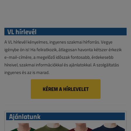
VL hírlevél
A VL hírlevél kényelmes, ingyenes szakmai hírforrás. Vegye
igénybe ön is! Ha feliratkozik, átlagosan havonta kétszer érkezik
e-mail-címére, a megelőző időszak fontosabb, érdekesebb
híreivel, szakmai információkkal és ajánlatokkal. A szolgáltatás
ingyenes és az is marad.
KÉREM A HÍRLEVELET
Ajánlatunk