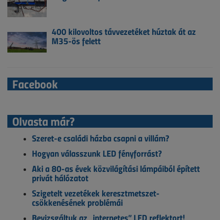
400 kilovoltos távvezetéket húztak át az
M35-ös felett
Facebook
Olvasta már?
Szeret-e családi házba csapni a villám?
Hogyan válasszunk LED fényforrást?
Aki a 80-as évek közvilágítási lámpáiból épített
privát hálózatot
Szigetelt vezetékek keresztmetszet-
csökkenésének problémái
Bevizsgáltuk az „internetes” LED reflektort!