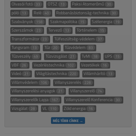
Olvasói fotó
OTSZ
Paksi Atomerőmű
33
13
30
póló
Relé
Robbanásbiztonság-technika
13
40
30
Szabványok
Szakmapolitika
Szélenergia
158
15
19
Szerszámok
Tervező
Történelem
23
13
15
Transzformátor
Túlfeszültség-védelem
23
37
Tungsram
Tűz
Tűzvédelem
13
20
83
Tűzveszély
Tűzvizsgálat
TvMI
UPS
49
21
18
15
VBF
Vezérléstechnika
Vezetékek
26
102
16
Videó
Világítástechnika
Villámhárító
21
220
13
Villámvédelem
Villanyszerelés
106
228
Villanyszerelési anyagok
Villanyszerelő
21
74
Villanyszerelők Lapja
Villanyszerelő Konferencia
167
30
Vizsgálat
VL
Zöld energia
28
110
16
MÉG TÖBB CÍMKE →