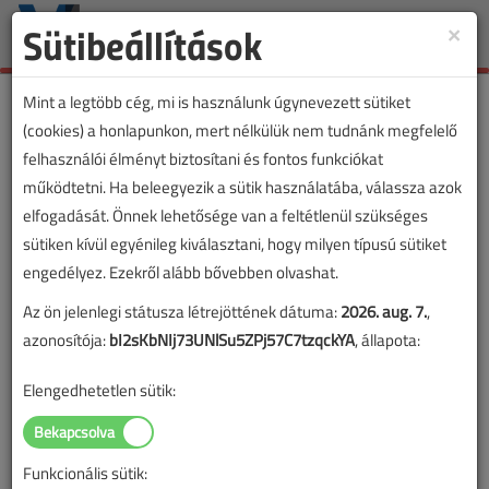
Sütibeállítások
×
Toggle
naviga
Mint a legtöbb cég, mi is használunk úgynevezett sütiket
(cookies) a honlapunkon, mert nélkülük nem tudnánk megfelelő
felhasználói élményt biztosítani és fontos funkciókat
működtetni. Ha beleegyezik a sütik használatába, válassza azok
elfogadását. Önnek lehetősége van a feltétlenül szükséges
sütiken kívül egyénileg kiválasztani, hogy milyen típusú sütiket
engedélyez. Ezekről alább bővebben olvashat.
Az ön jelenlegi státusza létrejöttének dátuma:
2026. aug. 7.
,
azonosítója:
bI2sKbNIj73UNlSu5ZPj57C7tzqckYA
, állapota:
Elengedhetetlen sütik:
Funkcionális sütik: