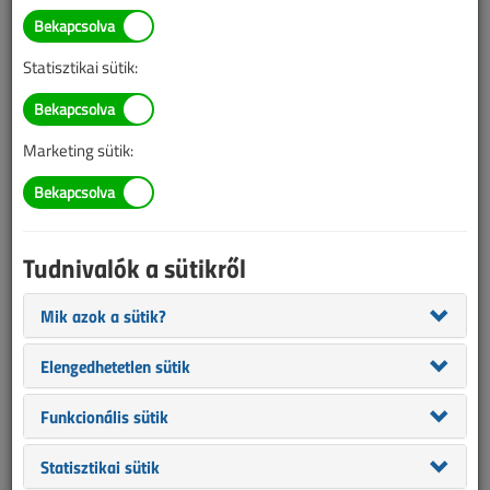
Ősztől be kell jelenteni a
villanyszerelési
Statisztikai sütik:
tevékenységet
2017. augusztus 1. |
VL online |
25 676 |
Marketing sütik:
Az alábbi tartalom archív, 9 éve frissült utoljára. A cikkben szereplő
információk mára aktualitásukat veszíthették, valamint a tartalom
helyenként hiányos lehet (képek, táblázatok stb.).
Tudnivalók a sütikről
Mik azok a sütik?
Elengedhetetlen sütik
Funkcionális sütik
Statisztikai sütik