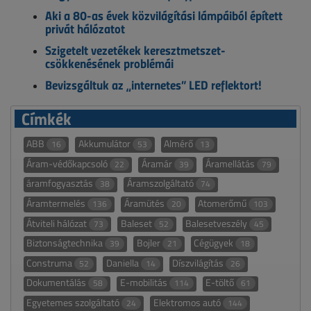
Aki a 80-as évek közvilágítási lámpáiból épített
privát hálózatot
Szigetelt vezetékek keresztmetszet-
csökkenésének problémái
Bevizsgáltuk az „internetes” LED reflektort!
Címkék
ABB
Akkumulátor
Almérő
16
53
13
Áram-védőkapcsoló
Áramár
Áramellátás
22
39
79
áramfogyasztás
Áramszolgáltató
38
74
Áramtermelés
Áramütés
Atomerőmű
136
20
103
Átviteli hálózat
Baleset
Balesetveszély
73
52
45
Biztonságtechnika
Bojler
Cégügyek
39
21
18
Construma
Daniella
Díszvilágítás
52
14
26
Dokumentálás
E-mobilitás
E-töltő
58
114
61
Egyetemes szolgáltató
Elektromos autó
24
144