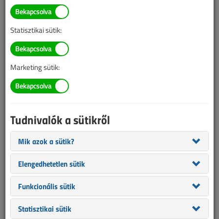
A közművekről indul
tájékoztató kampány
Statisztikai sütik:
2017. június 8. |
VL online |
2693 |
Marketing sütik:
Az alábbi tartalom archív, 9 éve frissült utoljára. A cikkben szereplő
információk mára aktualitásukat veszíthették, valamint a tartalom
helyenként hiányos lehet (képek, táblázatok stb.).
Tudnivalók a sütikről
Mik azok a sütik?
Elengedhetetlen sütik
Funkcionális sütik
Statisztikai sütik