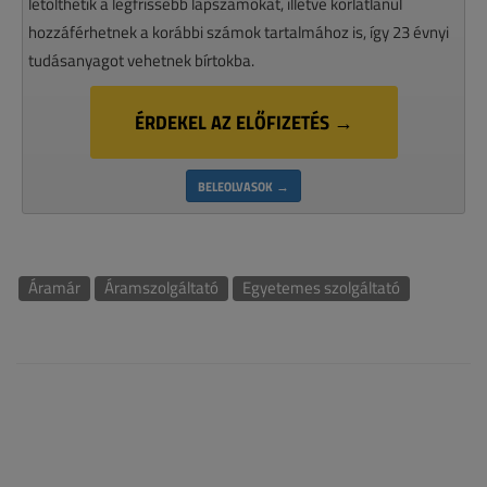
letölthetik a legfrissebb lapszámokat, illetve korlátlanul
hozzáférhetnek a korábbi számok tartalmához is, így 23 évnyi
tudásanyagot vehetnek bírtokba.
ÉRDEKEL AZ ELŐFIZETÉS →
BELEOLVASOK →
Áramár
Áramszolgáltató
Egyetemes szolgáltató