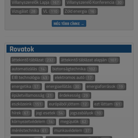
Villanyszerelők Lapja
Villanyszerelő Konferencia
167
30
Vizsgálat
VL
Zöld energia
28
110
16
MÉG TÖBB CÍMKE →
Rovatok
áttekintő táblázat
áttekintő táblázat alapján
232
107
automatizálás
biztonságtechnika
14
102
EIB technológia
elektromos autó
43
17
energetika
energiaellátás
energiaforrások
57
30
19
épületvillamosság
érdekesség
21
29
eszközeink
európából jöttem
ezt láttam
151
12
61
hírek
jogi esetek
jogszabályok
67
54
10
környezetvédelem
megújulók
14
62
méréstechnika
munkavédelem
61
37