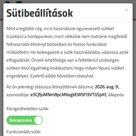
Sütibeállítások
×
Toggle
naviga
Mint a legtöbb cég, mi is használunk úgynevezett sütiket
(cookies) a honlapunkon, mert nélkülük nem tudnánk megfelelő
felhasználói élményt biztosítani és fontos funkciókat
működtetni. Ha beleegyezik a sütik használatába, válassza azok
elfogadását. Önnek lehetősége van a feltétlenül szükséges
sütiken kívül egyénileg kiválasztani, hogy milyen típusú sütiket
engedélyez. Ezekről alább bővebben olvashat.
Az ön jelenlegi státusza létrejöttének dátuma:
2026. aug. 9.
,
azonosítója:
e5CjfjuMNmBpcM6xgkEW5Fl3VTGSpKt
, állapota:
Elengedhetetlen sütik:
Funkcionális sütik: