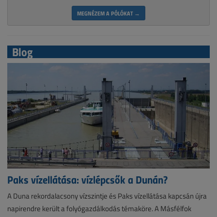
MEGNÉZEM A PÓLÓKAT →
Blog
Paks vízellátása: vízlépcsők a Dunán?
A Duna rekordalacsony vízszintje és Paks vízellátása kapcsán újra
napirendre került a folyógazdálkodás témaköre. A Másfélfok