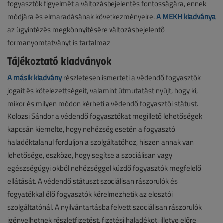
fogyasztók figyelmét a változásbejelentés fontosságára, ennek
módjára és elmaradásának következményeire.
A MEKH kiadványa
az ügyintézés megkönnyítésére változásbejelentő
formanyomtatványt is tartalmaz.
Tájékoztató kiadványok
A másik kiadvány
részletesen ismerteti a védendő fogyasztók
jogait és kötelezettségeit, valamint útmutatást nyújt, hogy ki,
mikor és milyen módon kérheti a védendő fogyasztói státust.
Kolozsi Sándor a védendő fogyasztókat megillető lehetőségek
kapcsán kiemelte, hogy nehézség esetén a fogyasztó
haladéktalanul forduljon a szolgáltatóhoz, hiszen annak van
lehetősége, eszköze, hogy segítse a szociálisan vagy
egészségügyi okból nehézséggel küzdő fogyasztók megfelelő
ellátását. A védendő státuszt szociálisan rászorulók és
fogyatékkal élő fogyasztók kérelmezhetik az elosztói
szolgáltatónál. A nyilvántartásba felvett szociálisan rászorulók
igényelhetnek részletfizetést, fizetési haladékot, illetve előre