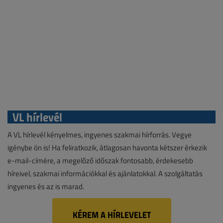
VL hírlevél
A VL hírlevél kényelmes, ingyenes szakmai hírforrás. Vegye
igénybe ön is! Ha feliratkozik, átlagosan havonta kétszer érkezik
e-mail-címére, a megelőző időszak fontosabb, érdekesebb
híreivel, szakmai információkkal és ajánlatokkal. A szolgáltatás
ingyenes és az is marad.
KÉREM A HÍRLEVELET