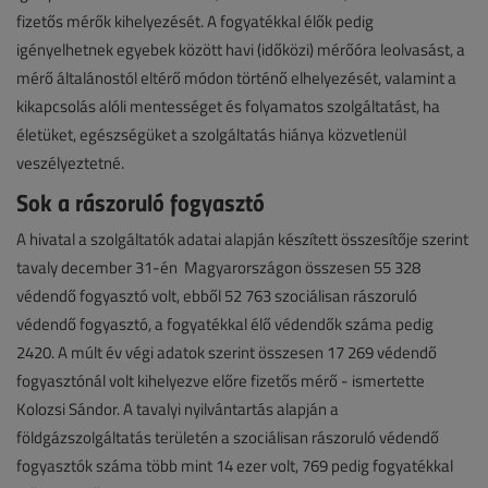
fizetős mérők kihelyezését. A fogyatékkal élők pedig
igényelhetnek egyebek között havi (időközi) mérőóra leolvasást, a
mérő általánostól eltérő módon történő elhelyezését, valamint a
kikapcsolás alóli mentességet és folyamatos szolgáltatást, ha
életüket, egészségüket a szolgáltatás hiánya közvetlenül
veszélyeztetné.
Sok a rászoruló fogyasztó
A hivatal a szolgáltatók adatai alapján készített összesítője szerint
tavaly december 31-én Magyarországon összesen 55 328
védendő fogyasztó volt, ebből 52 763 szociálisan rászoruló
védendő fogyasztó, a fogyatékkal élő védendők száma pedig
2420. A múlt év végi adatok szerint összesen 17 269 védendő
fogyasztónál volt kihelyezve előre fizetős mérő - ismertette
Kolozsi Sándor. A tavalyi nyilvántartás alapján a
földgázszolgáltatás területén a szociálisan rászoruló védendő
fogyasztók száma több mint 14 ezer volt, 769 pedig fogyatékkal