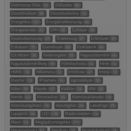
Elektromos fűtés
Előfizetés
33
96
Elosztóhálózat
Elosztószekrény
38
14
Energetika
Energiahatékonyság
121
46
Energiatárolás
EPH
Építőipar
32
16
58
Épületvillamosság
Érdekesség
Erőművek
45
97
33
Erősáram
Események
Eszközeink
15
69
46
Ezt láttam
Felülvizsgálat
Fogyasztásmérő
26
35
48
Fogyasztásmérőhely
Fűtéstechnika
Hírek
19
14
14
HMKE
Hőkamera
InfoShow
Interjú
18
13
47
13
Inverter
IP kamera
Jogszabályok
19
14
53
Kábel
Képzés
Kiállítás
KNX
15
17
23
32
Kontár
Koronavírus
Közműcsatlakozás
43
24
13
Közműszolgáltató
Közvilágítás
Lakatfogó
16
26
25
Lapajánló
LED
Madárvédelem
16
138
14
Mavir
Megújuló energetika
23
111
Méréstechnika
Mérőhely
Mozgásérzékelő
61
23
15