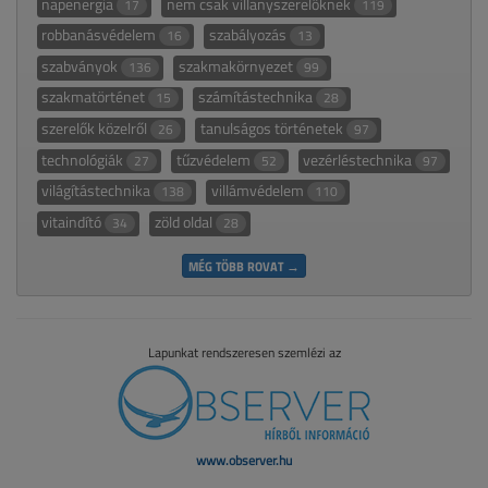
napenergia
nem csak villanyszerelőknek
17
119
robbanásvédelem
szabályozás
16
13
szabványok
szakmakörnyezet
136
99
szakmatörténet
számítástechnika
15
28
szerelők közelről
tanulságos történetek
26
97
technológiák
tűzvédelem
vezérléstechnika
27
52
97
világítástechnika
villámvédelem
138
110
vitaindító
zöld oldal
34
28
MÉG TÖBB ROVAT →
Lapunkat rendszeresen szemlézi az
www.observer.hu