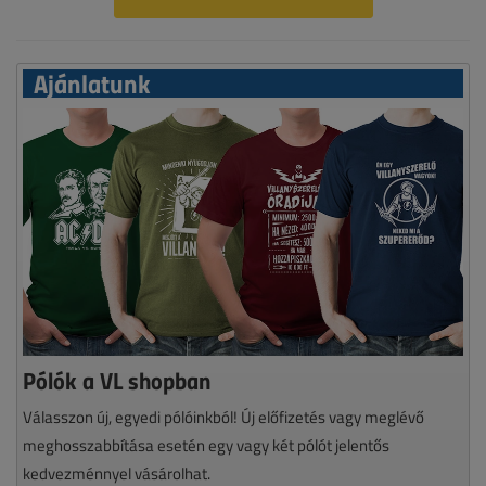
Ajánlatunk
Pólók a VL shopban
Válasszon új, egyedi pólóinkból! Új előfizetés vagy meglévő
meghosszabbítása esetén egy vagy két pólót jelentős
kedvezménnyel vásárolhat.