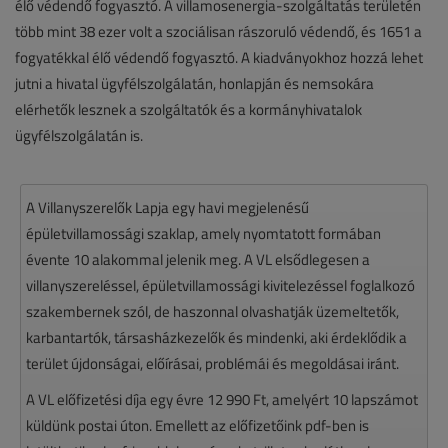
élő védendő fogyasztó. A villamosenergia-szolgáltatás területén
több mint 38 ezer volt a szociálisan rászoruló védendő, és 1651 a
fogyatékkal élő védendő fogyasztó. A kiadványokhoz hozzá lehet
jutni a hivatal ügyfélszolgálatán, honlapján és nemsokára
elérhetők lesznek a szolgáltatók és a kormányhivatalok
ügyfélszolgálatán is.
A Villanyszerelők Lapja egy havi megjelenésű
épületvillamossági szaklap, amely nyomtatott formában
évente 10 alakommal jelenik meg. A VL elsődlegesen a
villanyszereléssel, épületvillamossági kivitelezéssel foglalkozó
szakembernek szól, de haszonnal olvashatják üzemeltetők,
karbantartók, társasházkezelők és mindenki, aki érdeklődik a
terület újdonságai, előírásai, problémái és megoldásai iránt.
A VL előfizetési díja egy évre 12 990 Ft, amelyért 10 lapszámot
küldünk postai úton. Emellett az előfizetőink pdf-ben is