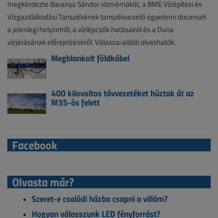
megkérdezte Baranya Sándor vízmérnököt, a BME Vízépítési és
Vízgazdálkodási Tanszékének tanszékvezető egyetemi docensét
a jelenlegi helyzetről, a vízlépcsők hatásairól és a Duna
vízjárásának előrejelzéséről. Válaszai alább olvashatók.
Megblankolt földkábel
400 kilovoltos távvezetéket húztak át az
M35-ös felett
Facebook
Olvasta már?
Szeret-e családi házba csapni a villám?
Hogyan válasszunk LED fényforrást?