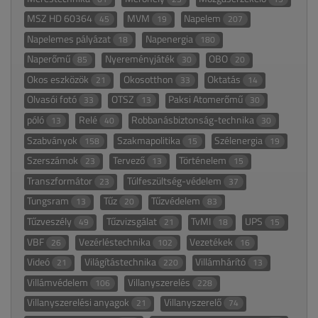
MSZ HD 60364
MVM
Napelem
45
19
207
Napelemes pályázat
Napenergia
18
180
Naperőmű
Nyereményjáték
OBO
85
30
20
Okos eszközök
Okosotthon
Oktatás
21
33
14
Olvasói fotó
OTSZ
Paksi Atomerőmű
33
13
30
póló
Relé
Robbanásbiztonság-technika
13
40
30
Szabványok
Szakmapolitika
Szélenergia
158
15
19
Szerszámok
Tervező
Történelem
23
13
15
Transzformátor
Túlfeszültség-védelem
23
37
Tungsram
Tűz
Tűzvédelem
13
20
83
Tűzveszély
Tűzvizsgálat
TvMI
UPS
49
21
18
15
VBF
Vezérléstechnika
Vezetékek
26
102
16
Videó
Világítástechnika
Villámhárító
21
220
13
Villámvédelem
Villanyszerelés
106
228
Villanyszerelési anyagok
Villanyszerelő
21
74