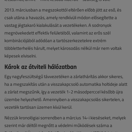
2013. márciusban a megszokottól eltérően előbb jött az eső, és
csak utána a havazás, amely rendkívüli módon elősegítette a
vastag jégtakaró kialakulását a vezetékeken. A sodronyok
megnövekedett effektív felületéből, valamint az erős szél
kombinációjából adódóan a tartószerkezetekre extrém
többletterhelés hárult, melyet károsodás nélkül már nem voltak
képesek elviselni.
Károk az átviteli hálózatban
Egy nagyfeszültségű távvezetéken a zárlathárítás akkor sikeres,
ha a megszakítás után a visszakapcsoló automatika holtideje alatt
a zárlat megszűnik, így a vezeték 1-2 másodperccel később újra
üzembe helyezhető. Amennyiben a visszakapcsolás sikertelen, a
vezeték tartósan üzemen kívül kerül.
Nézzük kronológiai sorrendben a március 14-i kieséseket, melyek
szerint már déltől megnőtt a védelmi működések száma a