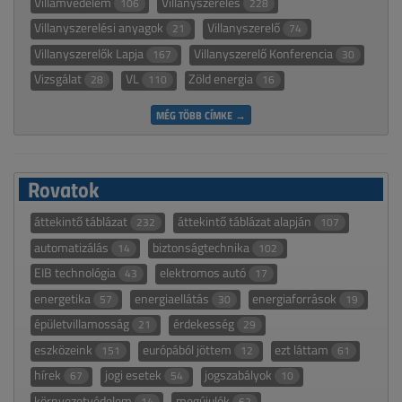
Villámvédelem
Villanyszerelés
106
228
Villanyszerelési anyagok
Villanyszerelő
21
74
Villanyszerelők Lapja
Villanyszerelő Konferencia
167
30
Vizsgálat
VL
Zöld energia
28
110
16
MÉG TÖBB CÍMKE →
Rovatok
áttekintő táblázat
áttekintő táblázat alapján
232
107
automatizálás
biztonságtechnika
14
102
EIB technológia
elektromos autó
43
17
energetika
energiaellátás
energiaforrások
57
30
19
épületvillamosság
érdekesség
21
29
eszközeink
európából jöttem
ezt láttam
151
12
61
hírek
jogi esetek
jogszabályok
67
54
10
környezetvédelem
megújulók
14
62