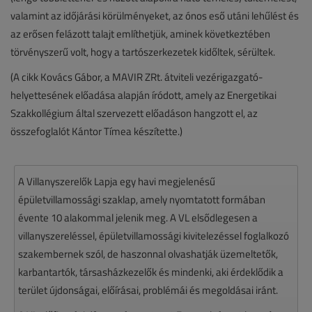
valamint az időjárási körülményeket, az ónos eső utáni lehűlést és
az erősen felázott talajt említhetjük, aminek következtében
törvényszerű volt, hogy a tartószerkezetek kidőltek, sérültek.
(A cikk Kovács Gábor, a MAVIR ZRt. átviteli vezérigazgató-
helyettesének előadása alapján íródott, amely az Energetikai
Szakkollégium által szervezett előadáson hangzott el, az
összefoglalót Kántor Tímea készítette.)
A Villanyszerelők Lapja egy havi megjelenésű
épületvillamossági szaklap, amely nyomtatott formában
évente 10 alakommal jelenik meg. A VL elsődlegesen a
villanyszereléssel, épületvillamossági kivitelezéssel foglalkozó
szakembernek szól, de haszonnal olvashatják üzemeltetők,
karbantartók, társasházkezelők és mindenki, aki érdeklődik a
terület újdonságai, előírásai, problémái és megoldásai iránt.