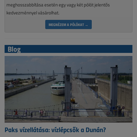
meghosszabbítása esetén egy vagy két pólót jelentős
kedvezménnyel vásárolhat.
MEGNÉZEM A PÓLÓKAT →
Blog
Paks vízellátása: vízlépcsők a Dunán?