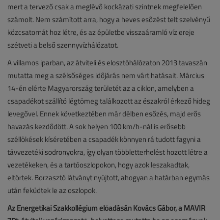
mert a tervező csak a meglévő kockázati szintnek megfelelően
számolt. Nem számított arra, hogy a heves esőzést telt szelvényű
közcsatornát hoz létre, és az épületbe visszaáramló víz ereje
szétveti a belső szennyvízhálózatot.
A villamos iparban, az átviteli és elosztóhálózaton 2013 tavaszán
mutatta meg a szélsőséges időjárás nem várt hatásait. Március
14-én elérte Magyarország területét az a ciklon, amelyben a
csapadékot szállító légtömeg találkozott az északról érkező hideg
levegővel. Ennek következtében már délben esőzés, majd erős
havazás kezdődött. A sok helyen 100 km/h-nál is erősebb
széllökések kíséretében a csapadék könnyen rá tudott fagyni a
távvezetéki sodronyokra, így olyan többletterhelést hozott létre a
vezetékeken, és a tartóoszlopokon, hogy azok leszakadtak,
eltörtek. Borzasztó látványt nyújtott, ahogyan a határban egymás
után feküdtek le az oszlopok.
Az Energetikai Szakkollégium előadásán Kovács Gábor, a MAVIR