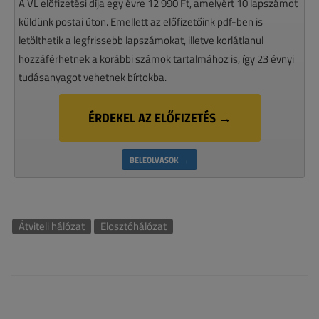
A VL előfizetési díja egy évre 12 990 Ft, amelyért 10 lapszámot
küldünk postai úton. Emellett az előfizetőink pdf-ben is
letölthetik a legfrissebb lapszámokat, illetve korlátlanul
hozzáférhetnek a korábbi számok tartalmához is, így 23 évnyi
tudásanyagot vehetnek bírtokba.
ÉRDEKEL AZ ELŐFIZETÉS →
BELEOLVASOK →
Átviteli hálózat
Elosztóhálózat