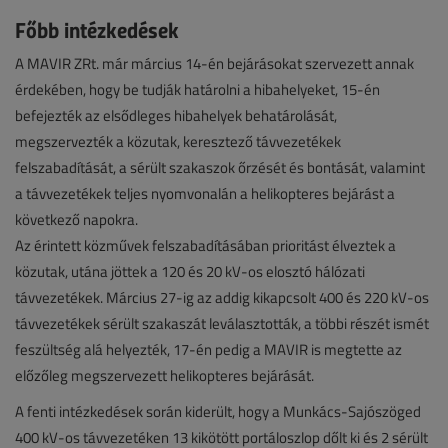
Főbb intézkedések
A MAVIR ZRt. már március 14-én bejárásokat szervezett annak
érdekében, hogy be tudják határolni a hibahelyeket, 15-én
befejezték az elsődleges hibahelyek behatárolását,
megszervezték a közutak, keresztező távvezetékek
felszabadítását, a sérült szakaszok őrzését és bontását, valamint
a távvezetékek teljes nyomvonalán a helikopteres bejárást a
következő napokra.
Az érintett közművek felszabadításában prioritást élveztek a
közutak, utána jöttek a 120 és 20 kV-os elosztó hálózati
távvezetékek. Március 27-ig az addig kikapcsolt 400 és 220 kV-os
távvezetékek sérült szakaszát leválasztották, a többi részét ismét
feszültség alá helyezték, 17-én pedig a MAVIR is megtette az
előzőleg megszervezett helikopteres bejárását.
A fenti intézkedések során kiderült, hogy a Munkács-Sajószöged
400 kV-os távvezetéken 13 kikötött portáloszlop dőlt ki és 2 sérült