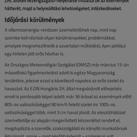
ZRt. átviteli vezérigazgató-helyettese mutatta be az események
hátterét, majd a helyreállítási lehetőségeket, intézkedéseket.
Időjárási körülmények
A villamosenergia-rendszer üzemeltetőinek nap, mint nap
szembe kell nézniük olyan körülményekkel, problémákkal,
amelyek megnehezíthetik a zavartalan működést, ilyen például
egy hirtelen jött erős hóvihar is.
Az Országos Meteorológiai Szolgálat (OMSZ) már március 13-án
másodfokú figyelmeztetést adott ki egész Magyarország
területére, jelezve ezzel a következő napokra az erős szelet és
havazást. Az E.ON Hungária Zrt. által megvásárolt előrejelzés
ennél is pontosabb képet adott: már 36 órával az események előtt
80%-os valószínűséggel 90 km/h feletti szelet és 100%-os
valószínűséggel több, mint 3 cm havat jósolt. Az elosztóhálózat
üzemeltetője ez alapján megerősített készenlétet rendelt el,
megduplázta a szerelők, szakszolgálati és irányító munkatársak
létszámát, amire – mint később kiderült – szükség is volt.