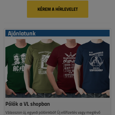
KÉREM A HÍRLEVELET
Ajánlatunk
Pólók a VL shopban
Válasszon új, egyedi pólóinkból! Új előfizetés vagy meglévő