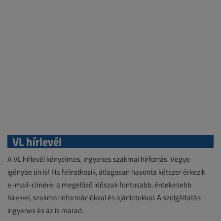
VL hírlevél
A VL hírlevél kényelmes, ingyenes szakmai hírforrás. Vegye
igénybe ön is! Ha feliratkozik, átlagosan havonta kétszer érkezik
e-mail-címére, a megelőző időszak fontosabb, érdekesebb
híreivel, szakmai információkkal és ajánlatokkal. A szolgáltatás
ingyenes és az is marad.