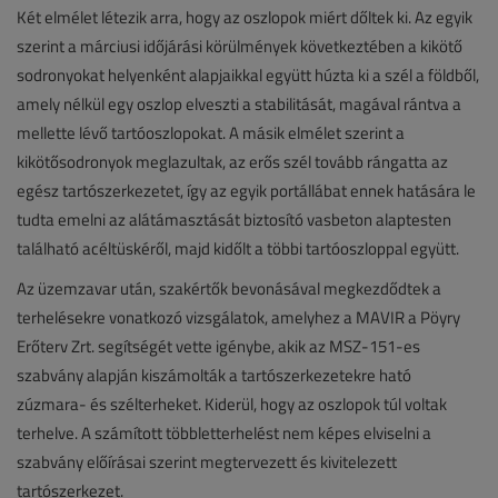
Két elmélet létezik arra, hogy az oszlopok miért dőltek ki. Az egyik
szerint a márciusi időjárási körülmények következtében a kikötő
sodronyokat helyenként alapjaikkal együtt húzta ki a szél a földből,
amely nélkül egy oszlop elveszti a stabilitását, magával rántva a
mellette lévő tartóoszlopokat. A másik elmélet szerint a
kikötősodronyok meglazultak, az erős szél tovább rángatta az
egész tartószerkezetet, így az egyik portállábat ennek hatására le
tudta emelni az alátámasztását biztosító vasbeton alaptesten
található acéltüskéről, majd kidőlt a többi tartóoszloppal együtt.
Az üzemzavar után, szakértők bevonásával megkezdődtek a
terhelésekre vonatkozó vizsgálatok, amelyhez a MAVIR a Pöyry
Erőterv Zrt. segítségét vette igénybe, akik az MSZ-151-es
szabvány alapján kiszámolták a tartószerkezetekre ható
zúzmara- és szélterheket. Kiderül, hogy az oszlopok túl voltak
terhelve. A számított többletterhelést nem képes elviselni a
szabvány előírásai szerint megtervezett és kivitelezett
tartószerkezet.