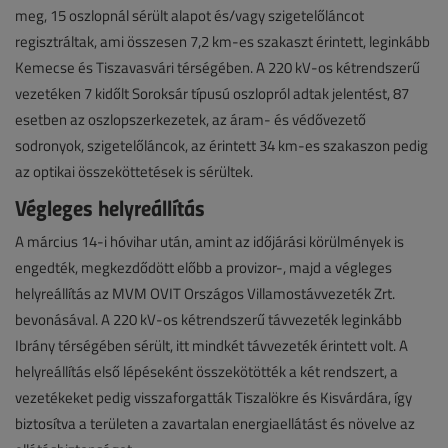
meg, 15 oszlopnál sérült alapot és/vagy szigetelőláncot
regisztráltak, ami összesen 7,2 km-es szakaszt érintett, leginkább
Kemecse és Tiszavasvári térségében. A 220 kV-os kétrendszerű
vezetéken 7 kidőlt Soroksár típusú oszlopról adtak jelentést, 87
esetben az oszlopszerkezetek, az áram- és védővezető
sodronyok, szigetelőláncok, az érintett 34 km-es szakaszon pedig
az optikai összeköttetések is sérültek.
Végleges helyreállítás
A március 14-i hóvihar után, amint az időjárási körülmények is
engedték, megkezdődött előbb a provizor-, majd a végleges
helyreállítás az MVM OVIT Országos Villamostávvezeték Zrt.
bevonásával. A 220 kV-os kétrendszerű távvezeték leginkább
Ibrány térségében sérült, itt mindkét távvezeték érintett volt. A
helyreállítás első lépéseként összekötötték a két rendszert, a
vezetékeket pedig visszaforgatták Tiszalökre és Kisvárdára, így
biztosítva a területen a zavartalan energiaellátást és növelve az