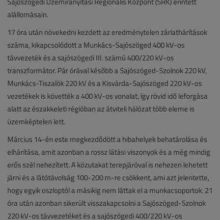
Sajószögedi Üzemirányítási Regionális Központ (SRK) érintett
alállomásain.
17 óra után növekedni kezdett az eredménytelen zárlathárítások
száma, kikapcsolódott a Munkács-Sajószöged 400 kV-os
távvezeték és a sajószögedi III. számú 400/220 kV-os
transzformátor. Pár órával később a Sajószöged-Szolnok 220 kV,
Munkács-Tiszalök 220 kV és a Kisvárda-Sajószöged 220 kV-os
vezetékek is követték a 400 kV-os vonalat, így rövid idő leforgása
alatt az északkeleti régióban az átviteli hálózat több eleme is
üzemképtelen lett.
Március 14-én este megkezdődött a hibahelyek behatárolása és
elhárítása, amit azonban a rossz látási viszonyok és a még mindig
erős szél nehezített. A közutakat terepjáróval is nehezen lehetett
járni és a látótávolság 100-200 m-re csökkent, ami azt jelentette,
hogy egyik oszloptól a másikig nem láttak el a munkacsoportok. 21
óra után azonban sikerült visszakapcsolni a Sajószöged-Szolnok
220 kV-os távvezetéket és a sajószögedi 400/220 kV-os