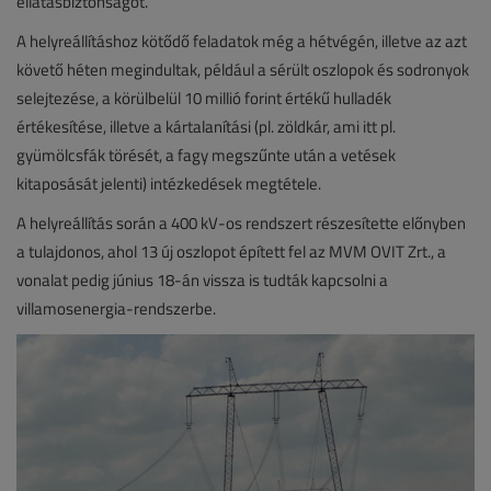
ellátásbiztonságot.
A helyreállításhoz kötődő feladatok még a hétvégén, illetve az azt
követő héten megindultak, például a sérült oszlopok és sodronyok
selejtezése, a körülbelül 10 millió forint értékű hulladék
értékesítése, illetve a kártalanítási (pl. zöldkár, ami itt pl.
gyümölcsfák törését, a fagy megszűnte után a vetések
kitaposását jelenti) intézkedések megtétele.
A helyreállítás során a 400 kV-os rendszert részesítette előnyben
a tulajdonos, ahol 13 új oszlopot épített fel az MVM OVIT Zrt., a
vonalat pedig június 18-án vissza is tudták kapcsolni a
villamosenergia-rendszerbe.