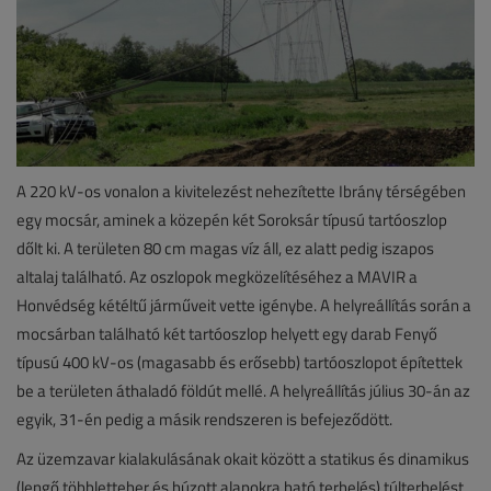
A 220 kV-os vonalon a kivitelezést nehezítette Ibrány térségében
egy mocsár, aminek a közepén két Soroksár típusú tartóoszlop
dőlt ki. A területen 80 cm magas víz áll, ez alatt pedig iszapos
altalaj található. Az oszlopok megközelítéséhez a MAVIR a
Honvédség kétéltű járműveit vette igénybe. A helyreállítás során a
mocsárban található két tartóoszlop helyett egy darab Fenyő
típusú 400 kV-os (magasabb és erősebb) tartóoszlopot építettek
be a területen áthaladó földút mellé. A helyreállítás július 30-án az
egyik, 31-én pedig a másik rendszeren is befejeződött.
Az üzemzavar kialakulásának okait között a statikus és dinamikus
(lengő többletteher és húzott alapokra ható terhelés) túlterhelést,