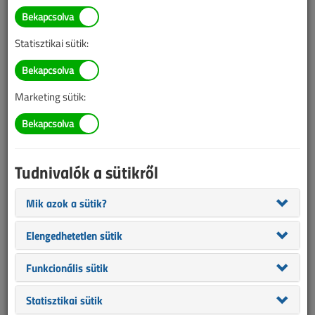
A rendkívüli időjárás hatása
az átviteli és elosztó
Statisztikai sütik:
hálózatokon
2016. október 11. |
Kántor Tímea
|
7615 |
Marketing sütik:
Az alábbi tartalom archív, 10 éve frissült utoljára. A cikkben
szereplő információk mára aktualitásukat veszíthették, valamint a
tartalom helyenként hiányos lehet (képek, táblázatok stb.).
Tudnivalók a sütikről
Mik azok a sütik?
Elengedhetetlen sütik
Funkcionális sütik
Statisztikai sütik