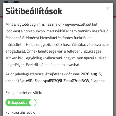
Sütibeállítások
×
Toggle
naviga
Mint a legtöbb cég, mi is használunk úgynevezett sütiket
(cookies) a honlapunkon, mert nélkülük nem tudnánk megfelelő
felhasználói élményt biztosítani és fontos funkciókat
működtetni. Ha beleegyezik a sütik használatába, válassza azok
elfogadását. Önnek lehetősége van a feltétlenül szükséges
sütiken kívül egyénileg kiválasztani, hogy milyen típusú sütiket
engedélyez. Ezekről alább bővebben olvashat.
Az ön jelenlegi státusza létrejöttének dátuma:
2026. aug. 6.
,
azonosítója:
e9ReScpeivpxlEG3Q5UZimoG7rdkBYW
, állapota:
Elengedhetetlen sütik:
Funkcionális sütik: