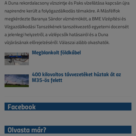
A Duna rekordalacsony vízszintje és Paks vízellátása kapcsán újra
napirendre került a folyógazdálkodás témaköre. A Másfélfok
megkérdezte Baranya Sándor vízmérnököt, a BME Vízépítési és
Vízgazdálkodási Tanszékének tanszékvezető egyetemi docensét
a jelenlegi helyzetről, a vízlépcsők hatásairól és a Duna
vízjárásának előrejelzéséről. Válaszai alább olvashatók.
Megblankolt földkábel
400 kilovoltos távvezetéket húztak át az
M35-ös felett
Facebook
Olvasta már?