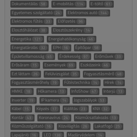
Dokumentálás
E-mobilitás
E-töltő
58
114
61
Egyetemes szolgáltató
Elektromos autó
24
144
Elektromos fűtés
Előfizetés
33
96
Elosztóhálózat
Elosztószekrény
38
14
Energetika
Energiahatékonyság
121
46
Energiatárolás
EPH
Építőipar
32
16
58
Épületvillamosság
Érdekesség
Erőművek
45
97
33
Erősáram
Események
Eszközeink
15
69
46
Ezt láttam
Felülvizsgálat
Fogyasztásmérő
26
35
48
Fogyasztásmérőhely
Fűtéstechnika
Hírek
19
14
14
HMKE
Hőkamera
InfoShow
Interjú
18
13
47
13
Inverter
IP kamera
Jogszabályok
19
14
53
Kábel
Képzés
Kiállítás
KNX
15
17
23
32
Kontár
Koronavírus
Közműcsatlakozás
43
24
13
Közműszolgáltató
Közvilágítás
Lakatfogó
16
26
25
Lapajánló
LED
Madárvédelem
16
138
14