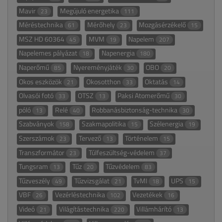
Mavir
Megújuló energetika
23
111
Méréstechnika
Mérőhely
Mozgásérzékelő
61
23
15
MSZ HD 60364
MVM
Napelem
45
19
207
Napelemes pályázat
Napenergia
18
180
Naperőmű
Nyereményjáték
OBO
85
30
20
Okos eszközök
Okosotthon
Oktatás
21
33
14
Olvasói fotó
OTSZ
Paksi Atomerőmű
33
13
30
póló
Relé
Robbanásbiztonság-technika
13
40
30
Szabványok
Szakmapolitika
Szélenergia
158
15
19
Szerszámok
Tervező
Történelem
23
13
15
Transzformátor
Túlfeszültség-védelem
23
37
Tungsram
Tűz
Tűzvédelem
13
20
83
Tűzveszély
Tűzvizsgálat
TvMI
UPS
49
21
18
15
VBF
Vezérléstechnika
Vezetékek
26
102
16
Videó
Világítástechnika
Villámhárító
21
220
13