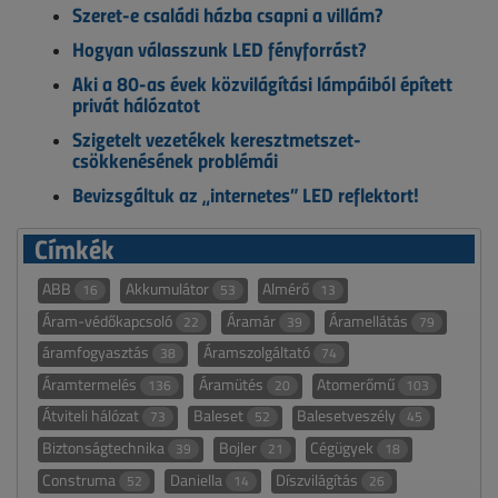
Szeret-e családi házba csapni a villám?
Hogyan válasszunk LED fényforrást?
Aki a 80-as évek közvilágítási lámpáiból épített
privát hálózatot
Szigetelt vezetékek keresztmetszet-
csökkenésének problémái
Bevizsgáltuk az „internetes” LED reflektort!
Címkék
ABB
Akkumulátor
Almérő
16
53
13
Áram-védőkapcsoló
Áramár
Áramellátás
22
39
79
áramfogyasztás
Áramszolgáltató
38
74
Áramtermelés
Áramütés
Atomerőmű
136
20
103
Átviteli hálózat
Baleset
Balesetveszély
73
52
45
Biztonságtechnika
Bojler
Cégügyek
39
21
18
Construma
Daniella
Díszvilágítás
52
14
26