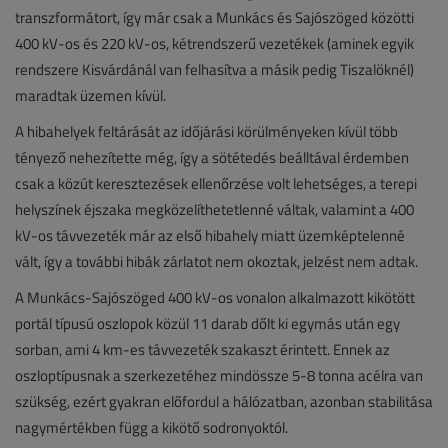
transzformátort, így már csak a Munkács és Sajószöged közötti
400 kV-os és 220 kV-os, kétrendszerű vezetékek (aminek egyik
rendszere Kisvárdánál van felhasítva a másik pedig Tiszalöknél)
maradtak üzemen kívül.
A hibahelyek feltárását az időjárási körülményeken kívül több
tényező nehezítette még, így a sötétedés beálltával érdemben
csak a közút keresztezések ellenőrzése volt lehetséges, a terepi
helyszínek éjszaka megközelíthetetlenné váltak, valamint a 400
kV-os távvezeték már az első hibahely miatt üzemképtelenné
vált, így a további hibák zárlatot nem okoztak, jelzést nem adtak.
A Munkács-Sajószöged 400 kV-os vonalon alkalmazott kikötött
portál típusú oszlopok közül 11 darab dőlt ki egymás után egy
sorban, ami 4 km-es távvezeték szakaszt érintett. Ennek az
oszloptípusnak a szerkezetéhez mindössze 5-8 tonna acélra van
szükség, ezért gyakran előfordul a hálózatban, azonban stabilitása
nagymértékben függ a kikötő sodronyoktól.