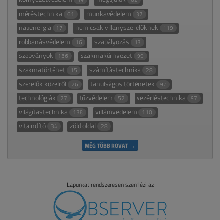
méréstechnika
munkavédelem
61
37
napenergia
nem csak villanyszerelőknek
17
119
robbanásvédelem
szabályozás
16
13
szabványok
szakmakörnyezet
136
99
szakmatörténet
számítástechnika
15
28
szerelők közelről
tanulságos történetek
26
97
technológiák
tűzvédelem
vezérléstechnika
27
52
97
világítástechnika
villámvédelem
138
110
vitaindító
zöld oldal
34
28
MÉG TÖBB ROVAT →
Lapunkat rendszeresen szemlézi az