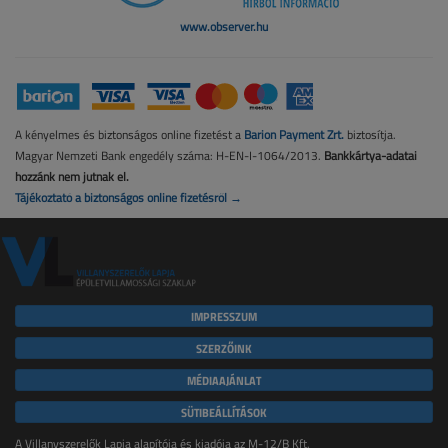
www.observer.hu
A kényelmes és biztonságos online fizetést a
Barion Payment Zrt.
biztosítja.
Magyar Nemzeti Bank engedély száma: H-EN-I-1064/2013.
Bankkártya-adatai
hozzánk nem jutnak el.
Tájékoztató a biztonságos online fizetésről →
IMPRESSZUM
SZERZŐINK
MÉDIAAJÁNLAT
SÜTIBEÁLLÍTÁSOK
A Villanyszerelők Lapja alapítója és kiadója az M-12/B Kft.