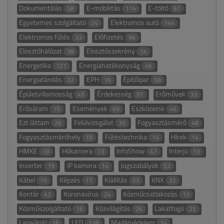
Dokumentálás
E-mobilitás
E-töltő
58
114
61
Egyetemes szolgáltató
Elektromos autó
24
144
Elektromos fűtés
Előfizetés
33
96
Elosztóhálózat
Elosztószekrény
38
14
Energetika
Energiahatékonyság
121
46
Energiatárolás
EPH
Építőipar
32
16
58
Épületvillamosság
Érdekesség
Erőművek
45
97
33
Erősáram
Események
Eszközeink
15
69
46
Ezt láttam
Felülvizsgálat
Fogyasztásmérő
26
35
48
Fogyasztásmérőhely
Fűtéstechnika
Hírek
19
14
14
HMKE
Hőkamera
InfoShow
Interjú
18
13
47
13
Inverter
IP kamera
Jogszabályok
19
14
53
Kábel
Képzés
Kiállítás
KNX
15
17
23
32
Kontár
Koronavírus
Közműcsatlakozás
43
24
13
Közműszolgáltató
Közvilágítás
Lakatfogó
16
26
25
Lapajánló
LED
Madárvédelem
16
138
14