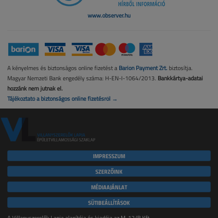
www.observer.hu
A kényelmes és biztonságos online fizetést a
Barion Payment Zrt.
biztosítja.
Magyar Nemzeti Bank engedély száma: H-EN-I-1064/2013.
Bankkártya-adatai
hozzánk nem jutnak el.
Tájékoztató a biztonságos online fizetésről →
IMPRESSZUM
SZERZŐINK
MÉDIAAJÁNLAT
SÜTIBEÁLLÍTÁSOK
A Villanyszerelők Lapja alapítója és kiadója az M-12/B Kft.