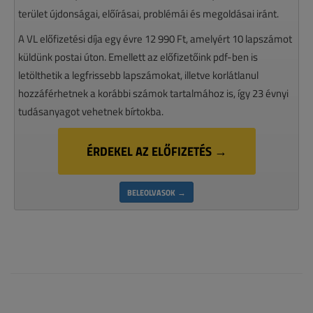
terület újdonságai, előírásai, problémái és megoldásai iránt.
A VL előfizetési díja egy évre 12 990 Ft, amelyért 10 lapszámot
küldünk postai úton. Emellett az előfizetőink pdf-ben is
letölthetik a legfrissebb lapszámokat, illetve korlátlanul
hozzáférhetnek a korábbi számok tartalmához is, így 23 évnyi
tudásanyagot vehetnek bírtokba.
ÉRDEKEL AZ ELŐFIZETÉS →
BELEOLVASOK →