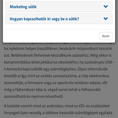
Marketing sütik
A Kaspersky Lab kutatói arra voltak kíváncsiak, fenyegeti-e
Hogyan kapcsolhatók ki vagy be a sütik?
veszély a mobileszközöket a nyilvános töltési helyeken.
Nem mindegy, hol töltjük fel telefonunkat, tabletünket, a
Bezár
Kaspersky Lab legújabb vizsgálata ugyanis arra figyelmeztet, hogy
ha nyilvános helyen (repülőtéren, bevásárló-központban) tesszük
ezt, illetéktelenek férhetnek készülékünk adataihoz, Még akkor is
kompromittálva lehet például az okostelefon, ha szokványos USB-
n keresztül kapcsolódik egy számítógéphez. Olyan információk
érhetők el így, mint az eszköz sorozatszáma, a chip elektronikus
azonosítója, a firmware vagy az operációs rendszer adatai, sőt
még a fájlrendszer lista is, végső soron tehát a felhasználó
azonosítható és nyomon követhető.
A kutatók szerint mind az androidos, mind az iOS-es eszközöket
fenyegeti ilyen veszély, a töltésre használt számítógépek egyfajta