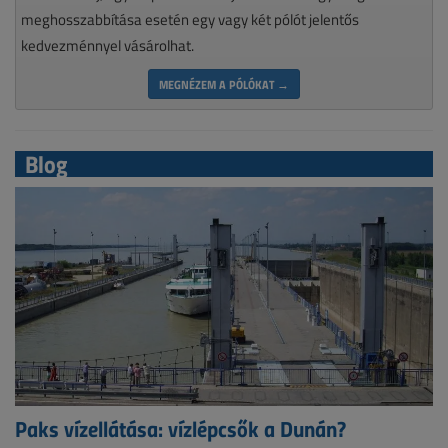
meghosszabbítása esetén egy vagy két pólót jelentős
kedvezménnyel vásárolhat.
MEGNÉZEM A PÓLÓKAT →
Blog
Paks vízellátása: vízlépcsők a Dunán?