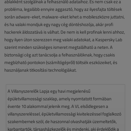
ablakként szolgálnak a felhasználó adataihoz. És nem csak ez a
probléma, legalább ennyire aggasztó, hogy az ilyesfajta töltések
során adware-eket, malware-eket lehet a mobileszközre juttatni,
és ha valaki mondjuk egy nagy cég döntéshozója, akár profi
hackerek áldozatává is válhat. De nem is kell profinak lenni ahhoz,
hogy ilyen úton szerezzen meg valaki adatokat, a Kaspersky Lab
szerint minden szükséges ismeret megtalálható a neten. A
biztonsági cég azt tanácsolja a felhasználóknak, hogy csakis
megbízható pontokon (számítógépről) töltsék eszközeiket, és
használjanak titkosítási technológiákat.
A Villanyszerelők Lapja egy havi megjelenésű
épületvillamossági szaklap, amely nyomtatott formában
évente 10 alakommal jelenik meg. A VL elsődlegesen a
villanyszereléssel, épületvillamossági kivitelezéssel foglalkozó
szakembernek szól, de haszonnal olvashatják üzemeltetők,
karbantartók, társasházkezelők és mindenki, aki érdeklődik a