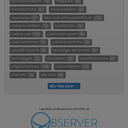
környezetvédelem
megújulók
14
62
méréstechnika
munkavédelem
61
37
napenergia
nem csak villanyszerelőknek
17
119
robbanásvédelem
szabályozás
16
13
szabványok
szakmakörnyezet
136
99
szakmatörténet
számítástechnika
15
28
szerelők közelről
tanulságos történetek
26
97
technológiák
tűzvédelem
vezérléstechnika
27
52
97
világítástechnika
villámvédelem
138
110
vitaindító
zöld oldal
34
28
MÉG TÖBB ROVAT →
Lapunkat rendszeresen szemlézi az