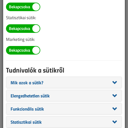
Nem mindegy, hol tölti fel a
mobilját
Statisztikai sütik:
2016. június 3. |
Lantos Tivadar
|
2242 |
Marketing sütik:
Az alábbi tartalom archív, 10 éve frissült utoljára. A cikkben
szereplő információk mára aktualitásukat veszíthették, valamint a
tartalom helyenként hiányos lehet (képek, táblázatok stb.).
Tudnivalók a sütikről
Mik azok a sütik?
Elengedhetetlen sütik
Funkcionális sütik
Statisztikai sütik