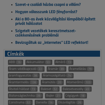
Szeret-e családi házba csapni a villám?
Hogyan válasszunk LED fényforrást?
Aki a 80-as évek közvilágítási lámpáiból épített
privát hálózatot
Szigetelt vezetékek keresztmetszet-
csökkenésének problémái
Bevizsgáltuk az „internetes” LED reflektort!
Címkék
ABB
Akkumulátor
Almérő
16
53
13
Áram-védőkapcsoló
Áramár
Áramellátás
22
39
79
áramfogyasztás
Áramszolgáltató
38
74
Áramtermelés
Áramütés
Atomerőmű
136
20
103
Átviteli hálózat
Baleset
Balesetveszély
73
52
45
Biztonságtechnika
Bojler
Cégügyek
39
21
18
Construma
Daniella
Díszvilágítás
52
14
26