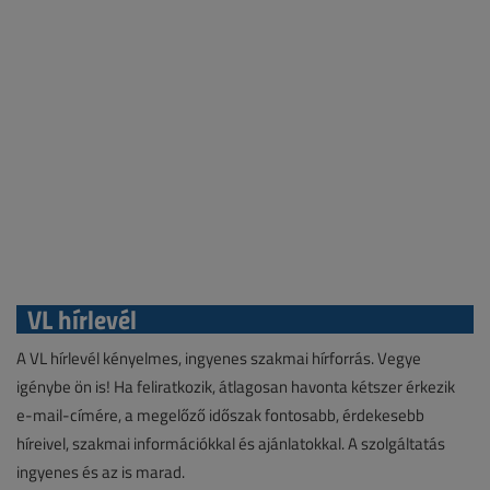
VL hírlevél
A VL hírlevél kényelmes, ingyenes szakmai hírforrás. Vegye
igénybe ön is! Ha feliratkozik, átlagosan havonta kétszer érkezik
e-mail-címére, a megelőző időszak fontosabb, érdekesebb
híreivel, szakmai információkkal és ajánlatokkal. A szolgáltatás
ingyenes és az is marad.