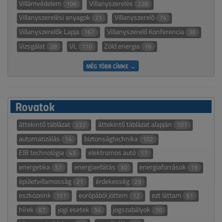
Villámvédelem
Villanyszerelés
106
228
Villanyszerelési anyagok
Villanyszerelő
21
74
Villanyszerelők Lapja
Villanyszerelő Konferencia
167
30
Vizsgálat
VL
Zöld energia
28
110
16
MÉG TÖBB CÍMKE →
Rovatok
áttekintő táblázat
áttekintő táblázat alapján
232
107
automatizálás
biztonságtechnika
14
102
EIB technológia
elektromos autó
43
17
energetika
energiaellátás
energiaforrások
57
30
19
épületvillamosság
érdekesség
21
29
eszközeink
európából jöttem
ezt láttam
151
12
61
hírek
jogi esetek
jogszabályok
67
54
10