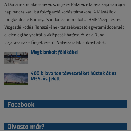
A Duna rekordalacsony vízszintje és Paks vízellátása kapcsán újra
napirendre került a folyógazdálkodás témaköre. A Másfélfok
megkérdezte Baranya Sándor vízmérnököt, a BME Vízépítési és
Vízgazdálkodási Tanszékének tanszékvezető egyetemi docensét
a jelenlegi helyzetről, a vízlépcsők hatásairól és a Duna
vízjárásának előrejelzéséről. Válaszai alább olvashatók.
Megblankolt földkábel
400 kilovoltos távvezetéket húztak át az
M35-ös felett
Facebook
Olvasta már?