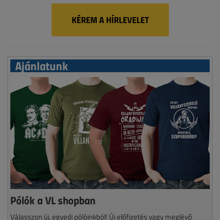
KÉREM A HÍRLEVELET
Ajánlatunk
Pólók a VL shopban
Válasszon új, egyedi pólóinkból! Új előfizetés vagy meglévő