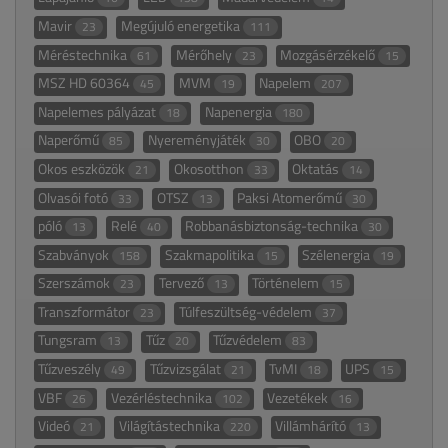
Mavir
Megújuló energetika
23
111
Méréstechnika
Mérőhely
Mozgásérzékelő
61
23
15
MSZ HD 60364
MVM
Napelem
45
19
207
Napelemes pályázat
Napenergia
18
180
Naperőmű
Nyereményjáték
OBO
85
30
20
Okos eszközök
Okosotthon
Oktatás
21
33
14
Olvasói fotó
OTSZ
Paksi Atomerőmű
33
13
30
póló
Relé
Robbanásbiztonság-technika
13
40
30
Szabványok
Szakmapolitika
Szélenergia
158
15
19
Szerszámok
Tervező
Történelem
23
13
15
Transzformátor
Túlfeszültség-védelem
23
37
Tungsram
Tűz
Tűzvédelem
13
20
83
Tűzveszély
Tűzvizsgálat
TvMI
UPS
49
21
18
15
VBF
Vezérléstechnika
Vezetékek
26
102
16
Videó
Világítástechnika
Villámhárító
21
220
13