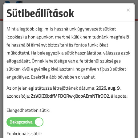
Sütibeállítások
×
Toggle
naviga
Mint a legtöbb cég, mi is használunk úgynevezett sütiket
(cookies) a honlapunkon, mert nélkülük nem tudnánk megfelelő
felhasználói élményt biztosítani és fontos funkciókat
működtetni. Ha beleegyezik a sütik használatába, válassza azok
elfogadását. Önnek lehetősége van a feltétlenül szükséges
sütiken kívül egyénileg kiválasztani, hogy milyen típusú sütiket
engedélyez. Ezekről alább bővebben olvashat.
Az ön jelenlegi státusza létrejöttének dátuma:
2026. aug. 9.
,
azonosítója:
ZzVDlZ6bdfMFDQRwkj8opAEmNTIrDO2
, állapota:
Elengedhetetlen sütik:
Funkcionális sütik: