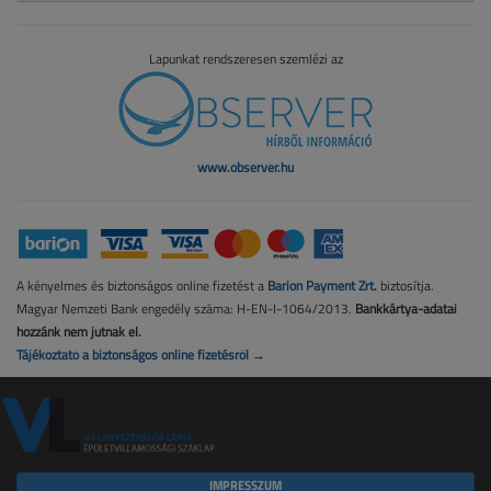
Lapunkat rendszeresen szemlézi az
www.observer.hu
A kényelmes és biztonságos online fizetést a
Barion Payment Zrt.
biztosítja.
Magyar Nemzeti Bank engedély száma: H-EN-I-1064/2013.
Bankkártya-adatai
hozzánk nem jutnak el.
Tájékoztató a biztonságos online fizetésről →
IMPRESSZUM