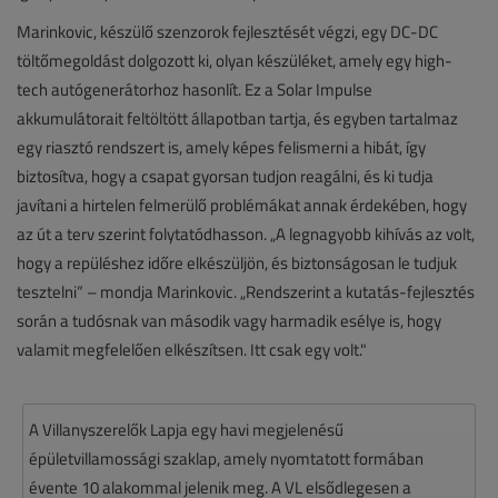
Marinkovic, készülő szenzorok fejlesztését végzi, egy DC-DC
töltőmegoldást dolgozott ki, olyan készüléket, amely egy high-
tech autógenerátorhoz hasonlít. Ez a Solar Impulse
akkumulátorait feltöltött állapotban tartja, és egyben tartalmaz
egy riasztó rendszert is, amely képes felismerni a hibát, így
biztosítva, hogy a csapat gyorsan tudjon reagálni, és ki tudja
javítani a hirtelen felmerülő problémákat annak érdekében, hogy
az út a terv szerint folytatódhasson. „A legnagyobb kihívás az volt,
hogy a repüléshez időre elkészüljön, és biztonságosan le tudjuk
tesztelni” – mondja Marinkovic. „Rendszerint a kutatás-fejlesztés
során a tudósnak van második vagy harmadik esélye is, hogy
valamit megfelelően elkészítsen. Itt csak egy volt."
A Villanyszerelők Lapja egy havi megjelenésű
épületvillamossági szaklap, amely nyomtatott formában
évente 10 alakommal jelenik meg. A VL elsődlegesen a