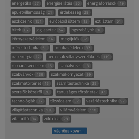
energetika
energiaellátás
energiaforrások
57
30
19
épületvillamosság
érdekesség
21
29
eszközeink
európából jöttem
ezt láttam
151
12
61
hírek
jogi esetek
jogszabályok
67
54
10
környezetvédelem
megújulók
14
62
méréstechnika
munkavédelem
61
37
napenergia
nem csak villanyszerelőknek
17
119
robbanásvédelem
szabályozás
16
13
szabványok
szakmakörnyezet
136
99
szakmatörténet
számítástechnika
15
28
szerelők közelről
tanulságos történetek
26
97
technológiák
tűzvédelem
vezérléstechnika
27
52
97
világítástechnika
villámvédelem
138
110
vitaindító
zöld oldal
34
28
MÉG TÖBB ROVAT →