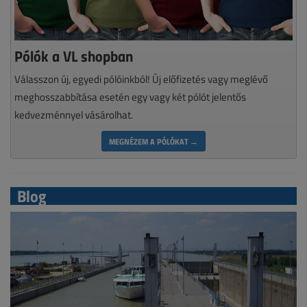
Pólók a VL shopban
Válasszon új, egyedi pólóinkból! Új előfizetés vagy meglévő
meghosszabbítása esetén egy vagy két pólót jelentős
kedvezménnyel vásárolhat.
MEGNÉZEM A PÓLÓKAT →
Blog