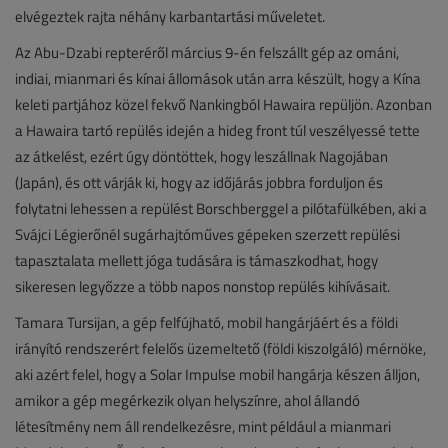
elvégeztek rajta néhány karbantartási műveletet.
Az Abu-Dzabi repteréről március 9-én felszállt gép az ománi,
indiai, mianmari és kínai állomások után arra készült, hogy a Kína
keleti partjához közel fekvő Nankingból Hawaira repüljön. Azonban
a Hawaira tartó repülés idején a hideg front túl veszélyessé tette
az átkelést, ezért úgy döntöttek, hogy leszállnak Nagojában
(Japán), és ott várják ki, hogy az időjárás jobbra forduljon és
folytatni lehessen a repülést Borschberggel a pilótafülkében, aki a
Svájci Légierőnél sugárhajtóműves gépeken szerzett repülési
tapasztalata mellett jóga tudására is támaszkodhat, hogy
sikeresen legyőzze a több napos nonstop repülés kihívásait.
Tamara Tursijan, a gép felfújható, mobil hangárjáért és a földi
irányító rendszerért felelős üzemeltető (földi kiszolgáló) mérnöke,
aki azért felel, hogy a Solar Impulse mobil hangárja készen álljon,
amikor a gép megérkezik olyan helyszínre, ahol állandó
létesítmény nem áll rendelkezésre, mint például a mianmari