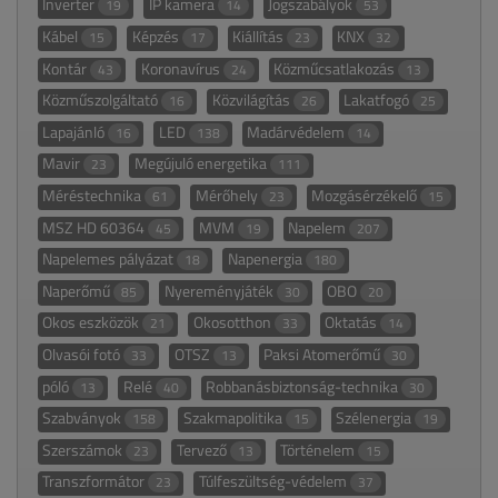
Inverter
IP kamera
Jogszabályok
19
14
53
Kábel
Képzés
Kiállítás
KNX
15
17
23
32
Kontár
Koronavírus
Közműcsatlakozás
43
24
13
Közműszolgáltató
Közvilágítás
Lakatfogó
16
26
25
Lapajánló
LED
Madárvédelem
16
138
14
Mavir
Megújuló energetika
23
111
Méréstechnika
Mérőhely
Mozgásérzékelő
61
23
15
MSZ HD 60364
MVM
Napelem
45
19
207
Napelemes pályázat
Napenergia
18
180
Naperőmű
Nyereményjáték
OBO
85
30
20
Okos eszközök
Okosotthon
Oktatás
21
33
14
Olvasói fotó
OTSZ
Paksi Atomerőmű
33
13
30
póló
Relé
Robbanásbiztonság-technika
13
40
30
Szabványok
Szakmapolitika
Szélenergia
158
15
19
Szerszámok
Tervező
Történelem
23
13
15
Transzformátor
Túlfeszültség-védelem
23
37