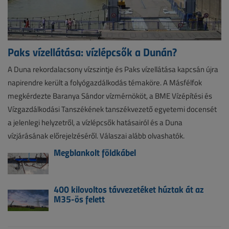
Paks vízellátása: vízlépcsők a Dunán?
A Duna rekordalacsony vízszintje és Paks vízellátása kapcsán újra
napirendre került a folyógazdálkodás témaköre. A Másfélfok
megkérdezte Baranya Sándor vízmérnököt, a BME Vízépítési és
Vízgazdálkodási Tanszékének tanszékvezető egyetemi docensét
a jelenlegi helyzetről, a vízlépcsők hatásairól és a Duna
vízjárásának előrejelzéséről. Válaszai alább olvashatók.
Megblankolt földkábel
400 kilovoltos távvezetéket húztak át az
M35-ös felett