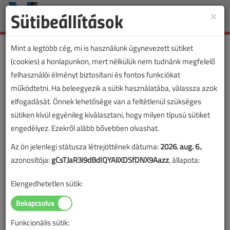
Sütibeállítások
×
Toggle
naviga
Mint a legtöbb cég, mi is használunk úgynevezett sütiket
(cookies) a honlapunkon, mert nélkülük nem tudnánk megfelelő
felhasználói élményt biztosítani és fontos funkciókat
működtetni. Ha beleegyezik a sütik használatába, válassza azok
elfogadását. Önnek lehetősége van a feltétlenül szükséges
sütiken kívül egyénileg kiválasztani, hogy milyen típusú sütiket
engedélyez. Ezekről alább bővebben olvashat.
Az ön jelenlegi státusza létrejöttének dátuma:
2026. aug. 6.
,
azonosítója:
gCsTJaR3i9dBdIQYAliXDSfDNX9Aazz
, állapota:
Elengedhetetlen sütik:
Funkcionális sütik: