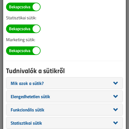
Ismét útnak indult a Solar
Impulse
Statisztikai sütik:
2015. június 30. |
Lantos Tivadar
|
2205 |
Marketing sütik:
Az alábbi tartalom archív, 11 éve frissült utoljára. A cikkben
szereplő információk mára aktualitásukat veszíthették, valamint a
tartalom helyenként hiányos lehet (képek, táblázatok stb.).
Tudnivalók a sütikről
Mik azok a sütik?
Elengedhetetlen sütik
Funkcionális sütik
Statisztikai sütik