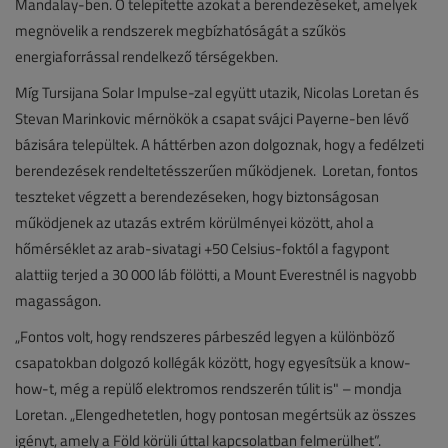
Mandalay-ben. Ő telepítette azokat a berendezéseket, amelyek
megnövelik a rendszerek megbízhatóságát a szűkös
energiaforrással rendelkező térségekben.
Míg Tursijana Solar Impulse-zal együtt utazik, Nicolas Loretan és
Stevan Marinkovic mérnökök a csapat svájci Payerne-ben lévő
bázisára települtek. A háttérben azon dolgoznak, hogy a fedélzeti
berendezések rendeltetésszerűen működjenek. Loretan, fontos
teszteket végzett a berendezéseken, hogy biztonságosan
működjenek az utazás extrém körülményei között, ahol a
hőmérséklet az arab-sivatagi +50 Celsius-foktól a fagypont
alattiig terjed a 30 000 láb fölötti, a Mount Everestnél is nagyobb
magasságon.
„Fontos volt, hogy rendszeres párbeszéd legyen a különböző
csapatokban dolgozó kollégák között, hogy egyesítsük a know-
how-t, még a repülő elektromos rendszerén túlit is" – mondja
Loretan. „Elengedhetetlen, hogy pontosan megértsük az összes
igényt, amely a Föld körüli úttal kapcsolatban felmerülhet”.