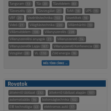
Tungsram
Tűz
Tűzvédelem
13
20
83
Tűzveszély
Tűzvizsgálat
TvMI
UPS
49
21
18
15
VBF
Vezérléstechnika
Vezetékek
26
102
16
Videó
Világítástechnika
Villámhárító
21
220
13
Villámvédelem
Villanyszerelés
106
228
Villanyszerelési anyagok
Villanyszerelő
21
74
Villanyszerelők Lapja
Villanyszerelő Konferencia
167
30
Vizsgálat
VL
Zöld energia
28
110
16
MÉG TÖBB CÍMKE →
Rovatok
áttekintő táblázat
áttekintő táblázat alapján
232
107
automatizálás
biztonságtechnika
14
102
EIB technológia
elektromos autó
43
17