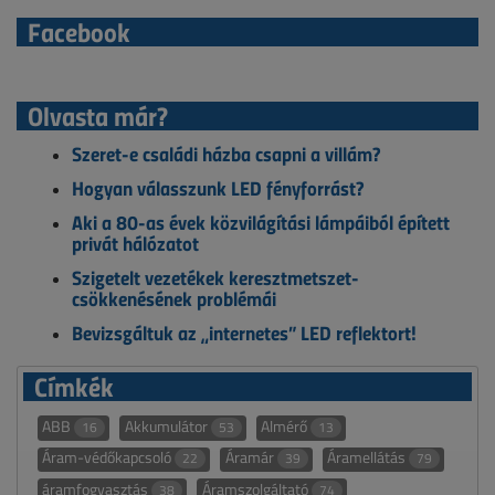
Facebook
Olvasta már?
Szeret-e családi házba csapni a villám?
Hogyan válasszunk LED fényforrást?
Aki a 80-as évek közvilágítási lámpáiból épített
privát hálózatot
Szigetelt vezetékek keresztmetszet-
csökkenésének problémái
Bevizsgáltuk az „internetes” LED reflektort!
Címkék
ABB
Akkumulátor
Almérő
16
53
13
Áram-védőkapcsoló
Áramár
Áramellátás
22
39
79
áramfogyasztás
Áramszolgáltató
38
74