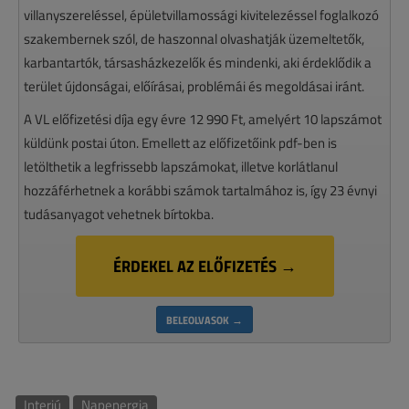
villanyszereléssel, épületvillamossági kivitelezéssel foglalkozó
szakembernek szól, de haszonnal olvashatják üzemeltetők,
karbantartók, társasházkezelők és mindenki, aki érdeklődik a
terület újdonságai, előírásai, problémái és megoldásai iránt.
A VL előfizetési díja egy évre 12 990 Ft, amelyért 10 lapszámot
küldünk postai úton. Emellett az előfizetőink pdf-ben is
letölthetik a legfrissebb lapszámokat, illetve korlátlanul
hozzáférhetnek a korábbi számok tartalmához is, így 23 évnyi
tudásanyagot vehetnek bírtokba.
ÉRDEKEL AZ ELŐFIZETÉS →
BELEOLVASOK →
Interjú
Napenergia