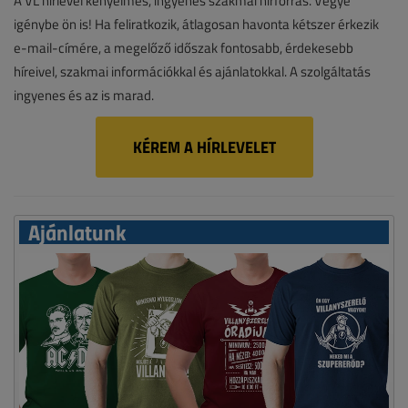
A VL hírlevél kényelmes, ingyenes szakmai hírforrás. Vegye
igénybe ön is! Ha feliratkozik, átlagosan havonta kétszer érkezik
e-mail-címére, a megelőző időszak fontosabb, érdekesebb
híreivel, szakmai információkkal és ajánlatokkal. A szolgáltatás
ingyenes és az is marad.
KÉREM A HÍRLEVELET
Ajánlatunk