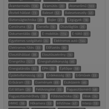
Áramtermelés
Áramütés
Atomerőmű
136
20
103
Átviteli hálózat
Baleset
Balesetveszély
73
52
45
Biztonságtechnika
Bojler
Cégügyek
39
21
18
Construma
Daniella
Díszvilágítás
52
14
26
Dokumentálás
E-mobilitás
E-töltő
58
114
61
Egyetemes szolgáltató
Elektromos autó
24
144
Elektromos fűtés
Előfizetés
33
96
Elosztóhálózat
Elosztószekrény
38
14
Energetika
Energiahatékonyság
121
46
Energiatárolás
EPH
Építőipar
32
16
58
Épületvillamosság
Érdekesség
Erőművek
45
97
33
Erősáram
Események
Eszközeink
15
69
46
Ezt láttam
Felülvizsgálat
Fogyasztásmérő
26
35
48
Fogyasztásmérőhely
Fűtéstechnika
Hírek
19
14
14
HMKE
Hőkamera
InfoShow
Interjú
18
13
47
13