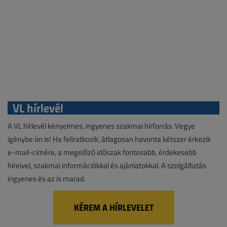
VL hírlevél
A VL hírlevél kényelmes, ingyenes szakmai hírforrás. Vegye
igénybe ön is! Ha feliratkozik, átlagosan havonta kétszer érkezik
e-mail-címére, a megelőző időszak fontosabb, érdekesebb
híreivel, szakmai információkkal és ajánlatokkal. A szolgáltatás
ingyenes és az is marad.
KÉREM A HÍRLEVELET