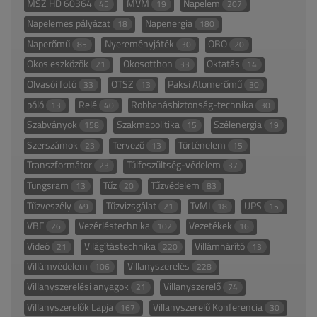
MSZ HD 60364
MVM
Napelem
45
19
207
Napelemes pályázat
Napenergia
18
180
Naperőmű
Nyereményjáték
OBO
85
30
20
Okos eszközök
Okosotthon
Oktatás
21
33
14
Olvasói fotó
OTSZ
Paksi Atomerőmű
33
13
30
póló
Relé
Robbanásbiztonság-technika
13
40
30
Szabványok
Szakmapolitika
Szélenergia
158
15
19
Szerszámok
Tervező
Történelem
23
13
15
Transzformátor
Túlfeszültség-védelem
23
37
Tungsram
Tűz
Tűzvédelem
13
20
83
Tűzveszély
Tűzvizsgálat
TvMI
UPS
49
21
18
15
VBF
Vezérléstechnika
Vezetékek
26
102
16
Videó
Világítástechnika
Villámhárító
21
220
13
Villámvédelem
Villanyszerelés
106
228
Villanyszerelési anyagok
Villanyszerelő
21
74
Villanyszerelők Lapja
Villanyszerelő Konferencia
167
30