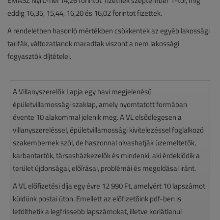
ÉMÁSZ Nyrt.-nél 14,26 forintot fizetnek szeptember 1-től, míg
eddig 16,35, 15,44, 16,20 és 16,02 forintot fizettek.
A rendeletben hasonló mértékben csökkentek az egyéb lakossági
tarifák, változatlanok maradtak viszont a nem lakossági
fogyasztók díjtételei.
A Villanyszerelők Lapja egy havi megjelenésű
épületvillamossági szaklap, amely nyomtatott formában
évente 10 alakommal jelenik meg. A VL elsődlegesen a
villanyszereléssel, épületvillamossági kivitelezéssel foglalkozó
szakembernek szól, de haszonnal olvashatják üzemeltetők,
karbantartók, társasházkezelők és mindenki, aki érdeklődik a
terület újdonságai, előírásai, problémái és megoldásai iránt.
A VL előfizetési díja egy évre 12 990 Ft, amelyért 10 lapszámot
küldünk postai úton. Emellett az előfizetőink pdf-ben is
letölthetik a legfrissebb lapszámokat, illetve korlátlanul