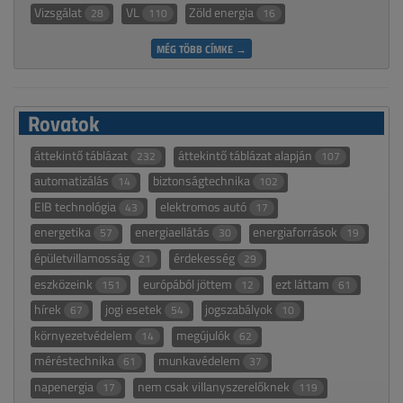
Vizsgálat
VL
Zöld energia
28
110
16
MÉG TÖBB CÍMKE →
Rovatok
áttekintő táblázat
áttekintő táblázat alapján
232
107
automatizálás
biztonságtechnika
14
102
EIB technológia
elektromos autó
43
17
energetika
energiaellátás
energiaforrások
57
30
19
épületvillamosság
érdekesség
21
29
eszközeink
európából jöttem
ezt láttam
151
12
61
hírek
jogi esetek
jogszabályok
67
54
10
környezetvédelem
megújulók
14
62
méréstechnika
munkavédelem
61
37
napenergia
nem csak villanyszerelőknek
17
119