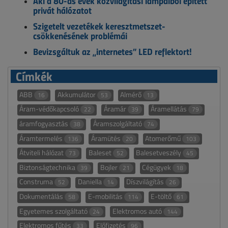
Aki a 80-as évek közvilágítási lámpáiból épített
privát hálózatot
Szigetelt vezetékek keresztmetszet-
csökkenésének problémái
Bevizsgáltuk az „internetes” LED reflektort!
Címkék
ABB
Akkumulátor
Almérő
16
53
13
Áram-védőkapcsoló
Áramár
Áramellátás
22
39
79
áramfogyasztás
Áramszolgáltató
38
74
Áramtermelés
Áramütés
Atomerőmű
136
20
103
Átviteli hálózat
Baleset
Balesetveszély
73
52
45
Biztonságtechnika
Bojler
Cégügyek
39
21
18
Construma
Daniella
Díszvilágítás
52
14
26
Dokumentálás
E-mobilitás
E-töltő
58
114
61
Egyetemes szolgáltató
Elektromos autó
24
144
Elektromos fűtés
Előfizetés
33
96