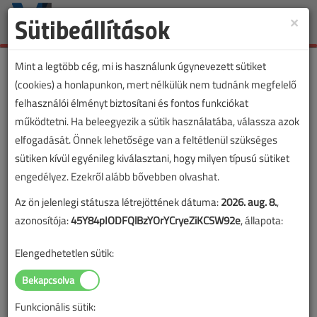
Sütibeállítások
×
Toggle
naviga
Mint a legtöbb cég, mi is használunk úgynevezett sütiket
(cookies) a honlapunkon, mert nélkülük nem tudnánk megfelelő
felhasználói élményt biztosítani és fontos funkciókat
működtetni. Ha beleegyezik a sütik használatába, válassza azok
elfogadását. Önnek lehetősége van a feltétlenül szükséges
sütiken kívül egyénileg kiválasztani, hogy milyen típusú sütiket
engedélyez. Ezekről alább bővebben olvashat.
Az ön jelenlegi státusza létrejöttének dátuma:
2026. aug. 8.
,
azonosítója:
45Y84pIODFQlBzYOrYCryeZiKCSW92e
, állapota:
Elengedhetetlen sütik:
Funkcionális sütik: