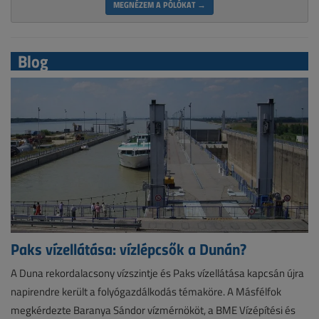
MEGNÉZEM A PÓLÓKAT →
Blog
Paks vízellátása: vízlépcsők a Dunán?
A Duna rekordalacsony vízszintje és Paks vízellátása kapcsán újra
napirendre került a folyógazdálkodás témaköre. A Másfélfok
megkérdezte Baranya Sándor vízmérnököt, a BME Vízépítési és