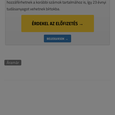
hozzáférhetnek a korábbi számok tartalmához is, így 23 évnyi
tudásanyagot vehetnek bírtokba.
ÉRDEKEL AZ ELŐFIZETÉS →
BELEOLVASOK →
Áramár