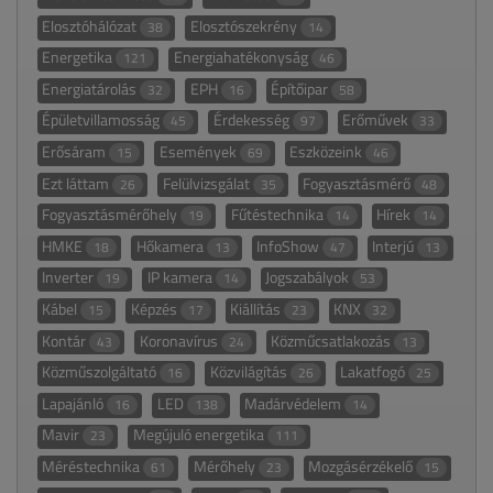
Elosztóhálózat
Elosztószekrény
38
14
Energetika
Energiahatékonyság
121
46
Energiatárolás
EPH
Építőipar
32
16
58
Épületvillamosság
Érdekesség
Erőművek
45
97
33
Erősáram
Események
Eszközeink
15
69
46
Ezt láttam
Felülvizsgálat
Fogyasztásmérő
26
35
48
Fogyasztásmérőhely
Fűtéstechnika
Hírek
19
14
14
HMKE
Hőkamera
InfoShow
Interjú
18
13
47
13
Inverter
IP kamera
Jogszabályok
19
14
53
Kábel
Képzés
Kiállítás
KNX
15
17
23
32
Kontár
Koronavírus
Közműcsatlakozás
43
24
13
Közműszolgáltató
Közvilágítás
Lakatfogó
16
26
25
Lapajánló
LED
Madárvédelem
16
138
14
Mavir
Megújuló energetika
23
111
Méréstechnika
Mérőhely
Mozgásérzékelő
61
23
15