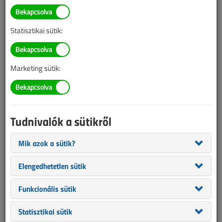
Áramár csökkentés
forintosítva
Statisztikai sütik:
2014. augusztus 27. |
Lantos Tivadar
|
3079 |
Marketing sütik:
Az alábbi tartalom archív, 12 éve frissült utoljára. A cikkben
szereplő információk mára aktualitásukat veszíthették, valamint a
tartalom helyenként hiányos lehet (képek, táblázatok stb.).
Tudnivalók a sütikről
Mik azok a sütik?
Elengedhetetlen sütik
Funkcionális sütik
Statisztikai sütik