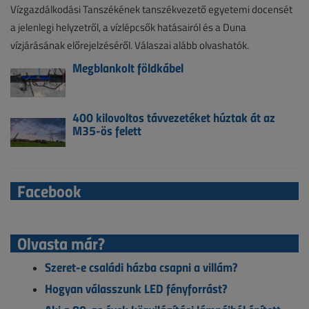
Vízgazdálkodási Tanszékének tanszékvezető egyetemi docensét
a jelenlegi helyzetről, a vízlépcsők hatásairól és a Duna
vízjárásának előrejelzéséről. Válaszai alább olvashatók.
Megblankolt földkábel
400 kilovoltos távvezetéket húztak át az
M35-ös felett
Facebook
Olvasta már?
Szeret-e családi házba csapni a villám?
Hogyan válasszunk LED fényforrást?