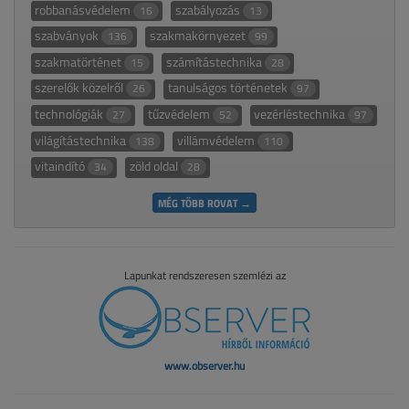
robbanásvédelem
szabályozás
16
13
szabványok
szakmakörnyezet
136
99
szakmatörténet
számítástechnika
15
28
szerelők közelről
tanulságos történetek
26
97
technológiák
tűzvédelem
vezérléstechnika
27
52
97
világítástechnika
villámvédelem
138
110
vitaindító
zöld oldal
34
28
MÉG TÖBB ROVAT →
Lapunkat rendszeresen szemlézi az
www.observer.hu