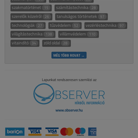
szakmatörténet
számítástechnika
15
28
szerelők közelről
tanulságos történetek
26
97
technológiák
tűzvédelem
vezérléstechnika
27
52
97
világítástechnika
villámvédelem
138
110
vitaindító
zöld oldal
34
28
MÉG TÖBB ROVAT →
Lapunkat rendszeresen szemlézi az
www.observer.hu