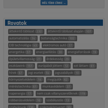
MÉG TÖBB CÍMKE →
Rovatok
áttekintő táblázat
áttekintő táblázat alapján
232
107
automatizálás
biztonságtechnika
14
102
EIB technológia
elektromos autó
43
17
energetika
energiaellátás
energiaforrások
57
30
19
épületvillamosság
érdekesség
21
29
eszközeink
európából jöttem
ezt láttam
151
12
61
hírek
jogi esetek
jogszabályok
67
54
10
környezetvédelem
megújulók
14
62
méréstechnika
munkavédelem
61
37
napenergia
nem csak villanyszerelőknek
17
119
robbanásvédelem
szabályozás
16
13
szabványok
szakmakörnyezet
136
99