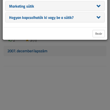
szerelői ellenőrzés ennél gyakoribb része is.
Marketing sütik
2007. novemberi lapszám
Hogyan kapcsolhatók ki vagy be a sütik?
Földelés és nullázás
2007. december 1. |
30 820
Bezár
2
3 (1)
2007. decemberi lapszám