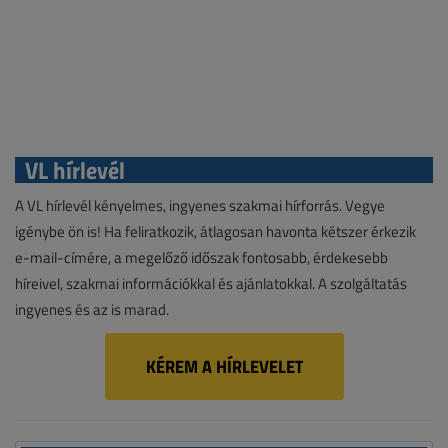
VL hírlevél
A VL hírlevél kényelmes, ingyenes szakmai hírforrás. Vegye
igénybe ön is! Ha feliratkozik, átlagosan havonta kétszer érkezik
e-mail-címére, a megelőző időszak fontosabb, érdekesebb
híreivel, szakmai információkkal és ajánlatokkal. A szolgáltatás
ingyenes és az is marad.
KÉREM A HÍRLEVELET