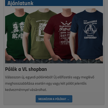
Ajánlatunk
Pólók a VL shopban
Válasszon új, egyedi pólóinkból! Új előfizetés vagy meglévő
meghosszabbítása esetén egy vagy két pólót jelentős
kedvezménnyel vásárolhat.
MEGNÉZEM A PÓLÓKAT →