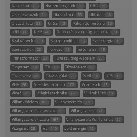
Naperőmű
Nyereményjáték
OBO
85
30
20
Okos eszközök
Okosotthon
Oktatás
21
33
14
Olvasói fotó
OTSZ
Paksi Atomerőmű
33
13
30
póló
Relé
Robbanásbiztonság-technika
13
40
30
Szabványok
Szakmapolitika
Szélenergia
158
15
19
Szerszámok
Tervező
Történelem
23
13
15
Transzformátor
Túlfeszültség-védelem
23
37
Tungsram
Tűz
Tűzvédelem
13
20
83
Tűzveszély
Tűzvizsgálat
TvMI
UPS
49
21
18
15
VBF
Vezérléstechnika
Vezetékek
26
102
16
Videó
Világítástechnika
Villámhárító
21
220
13
Villámvédelem
Villanyszerelés
106
228
Villanyszerelési anyagok
Villanyszerelő
21
74
Villanyszerelők Lapja
Villanyszerelő Konferencia
167
30
Vizsgálat
VL
Zöld energia
28
110
16