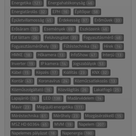
Energetika
Energiahatékonyság
121
46
Energiatárolás
EPH
Építőipar
32
16
58
Épületvillamosság
Érdekesség
Erőművek
45
97
33
Erősáram
Események
Eszközeink
15
69
46
Ezt láttam
Felülvizsgálat
Fogyasztásmérő
26
35
48
Fogyasztásmérőhely
Fűtéstechnika
Hírek
19
14
14
HMKE
Hőkamera
InfoShow
Interjú
18
13
47
13
Inverter
IP kamera
Jogszabályok
19
14
53
Kábel
Képzés
Kiállítás
KNX
15
17
23
32
Kontár
Koronavírus
Közműcsatlakozás
43
24
13
Közműszolgáltató
Közvilágítás
Lakatfogó
16
26
25
Lapajánló
LED
Madárvédelem
16
138
14
Mavir
Megújuló energetika
23
111
Méréstechnika
Mérőhely
Mozgásérzékelő
61
23
15
MSZ HD 60364
MVM
Napelem
45
19
207
Napelemes pályázat
Napenergia
18
180