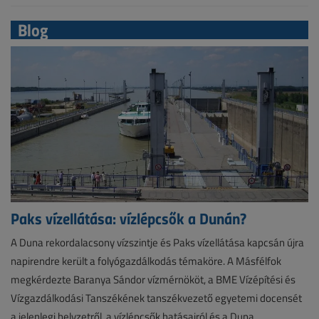
Blog
Paks vízellátása: vízlépcsők a Dunán?
A Duna rekordalacsony vízszintje és Paks vízellátása kapcsán újra
napirendre került a folyógazdálkodás témaköre. A Másfélfok
megkérdezte Baranya Sándor vízmérnököt, a BME Vízépítési és
Vízgazdálkodási Tanszékének tanszékvezető egyetemi docensét
a jelenlegi helyzetről, a vízlépcsők hatásairól és a Duna