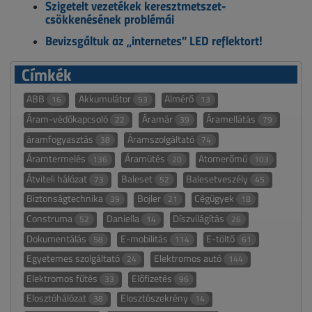
Szigetelt vezetékek keresztmetszet-
csökkenésének problémái
Bevizsgáltuk az „internetes” LED reflektort!
Címkék
ABB
Akkumulátor
Almérő
16
53
13
Áram-védőkapcsoló
Áramár
Áramellátás
22
39
79
áramfogyasztás
Áramszolgáltató
38
74
Áramtermelés
Áramütés
Atomerőmű
136
20
103
Átviteli hálózat
Baleset
Balesetveszély
73
52
45
Biztonságtechnika
Bojler
Cégügyek
39
21
18
Construma
Daniella
Díszvilágítás
52
14
26
Dokumentálás
E-mobilitás
E-töltő
58
114
61
Egyetemes szolgáltató
Elektromos autó
24
144
Elektromos fűtés
Előfizetés
33
96
Elosztóhálózat
Elosztószekrény
38
14