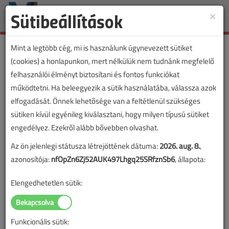
Sütibeállítások
×
Toggle
naviga
Mint a legtöbb cég, mi is használunk úgynevezett sütiket
(cookies) a honlapunkon, mert nélkülük nem tudnánk megfelelő
felhasználói élményt biztosítani és fontos funkciókat
működtetni. Ha beleegyezik a sütik használatába, válassza azok
elfogadását. Önnek lehetősége van a feltétlenül szükséges
sütiken kívül egyénileg kiválasztani, hogy milyen típusú sütiket
engedélyez. Ezekről alább bővebben olvashat.
Az ön jelenlegi státusza létrejöttének dátuma:
2026. aug. 8.
,
azonosítója:
nfOpZn6Zj52AUK497Lhgq25SRfznSb6
, állapota:
Elengedhetetlen sütik:
Funkcionális sütik: