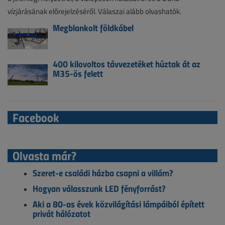
vízjárásának előrejelzéséről. Válaszai alább olvashatók.
Megblankolt földkábel
400 kilovoltos távvezetéket húztak át az
M35-ös felett
Facebook
Olvasta már?
Szeret-e családi házba csapni a villám?
Hogyan válasszunk LED fényforrást?
Aki a 80-as évek közvilágítási lámpáiból épített
privát hálózatot