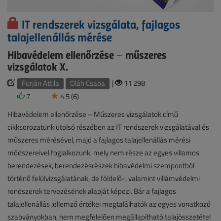
IT rendszerek vizsgálata, fajlagos
talajellenállás mérése
Hibavédelem ellenőrzése − műszeres
vizsgálatok X.
Furján Attila
Oláh Csaba
|
11 298
7
4.5 (6)
Hibavédelem ellenőrzése – Műszeres vizsgálatok című
cikksorozatunk utolsó részében az IT rendszerek vizsgálatával és
műszeres mérésével, majd a fajlagos talajellenállás mérési
módszereivel foglalkozunk, mely nem része az egyes villamos
berendezések, berendezésrészek hibavédelmi szempontból
történő felülvizsgálatának, de földelő-, valamint villámvédelmi
rendszerek tervezésének alapját képezi. Bár a fajlagos
talajellenállás jellemző értékei megtalálhatók az egyes vonatkozó
szabványokban, nem megfelelően megállapítható talajösszetétel