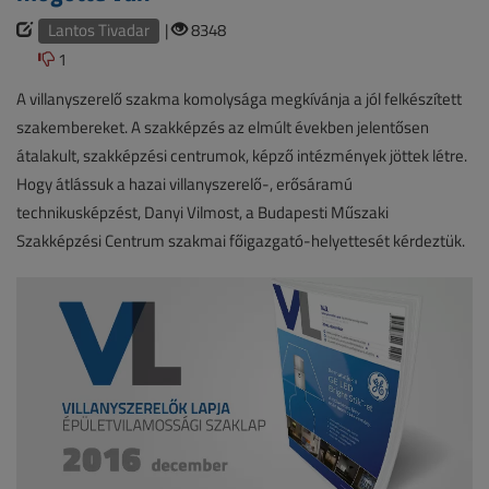
Lantos Tivadar
|
8348
1
A villanyszerelő szakma komolysága megkívánja a jól felkészített
szakembereket. A szakképzés az elmúlt években jelentősen
átalakult, szakképzési centrumok, képző intézmények jöttek létre.
Hogy átlássuk a hazai villanyszerelő-, erősáramú
technikusképzést, Danyi Vilmost, a Budapesti Műszaki
Szakképzési Centrum szakmai főigazgató-helyettesét kérdeztük.