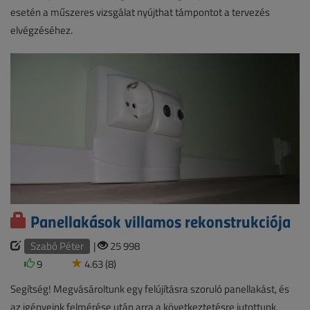
esetén a műszeres vizsgálat nyújthat támpontot a tervezés
elvégzéséhez.
Panellakások villamos rekonstrukciója
Szabó Péter
|
25 998
9
4.63 (8)
Segítség! Megvásároltunk egy felújításra szoruló panellakást, és
az igényeink felmérése után arra a következtetésre jutottunk,