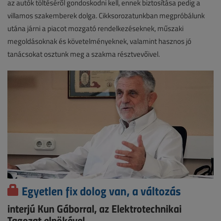
az autók töltéséről gondoskodni kell, ennek biztosítása pedig a
villamos szakemberek dolga. Cikksorozatunkban megpróbálunk
utána járni a piacot mozgató rendelkezéseknek, műszaki
megoldásoknak és követelményeknek, valamint hasznos jó
tanácsokat osztunk meg a szakma résztvevőivel.
Egyetlen fix dolog van, a változás
interjú Kun Gáborral, az Elektrotechnikai
Tagozat elnökével