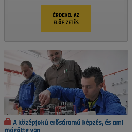
ÉRDEKEL AZ
ELŐFIZETÉS
A középfokú erősáramú képzés, és ami
mögötte van