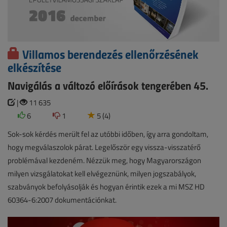
Villamos berendezés ellenőrzésének
elkészítése
Navigálás a változó előírások tengerében 45.
|
11 635
6
1
5 (4)
Sok-sok kérdés merült fel az utóbbi időben, így arra gondoltam,
hogy megválaszolok párat. Legelőször egy vissza-visszatérő
problémával kezdeném. Nézzük meg, hogy Magyarországon
milyen vizsgálatokat kell elvégeznünk, milyen jogszabályok,
szabványok befolyásolják és hogyan érintik ezek a mi MSZ HD
60364-6:2007 dokumentációnkat.