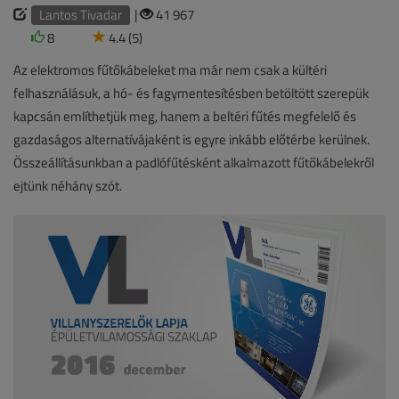
Lantos Tivadar
|
41 967
8
4.4 (5)
Az elektromos fűtőkábeleket ma már nem csak a kültéri
felhasználásuk, a hó- és fagymentesítésben betöltött szerepük
kapcsán említhetjük meg, hanem a beltéri fűtés megfelelő és
gazdaságos alternatívájaként is egyre inkább előtérbe kerülnek.
Összeállításunkban a padlófűtésként alkalmazott fűtőkábelekről
ejtünk néhány szót.