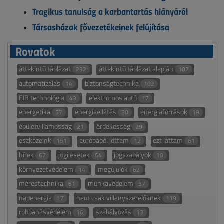
Tragikus tanulság a karbantartás hiányáról
Társasházak fővezetékeinek felújítása
Rovatok
áttekintő táblázat
áttekintő táblázat alapján
232
107
automatizálás
biztonságtechnika
14
102
EIB technológia
elektromos autó
43
17
energetika
energiaellátás
energiaforrások
57
30
19
épületvillamosság
érdekesség
21
29
eszközeink
európából jöttem
ezt láttam
151
12
61
hírek
jogi esetek
jogszabályok
67
54
10
környezetvédelem
megújulók
14
62
méréstechnika
munkavédelem
61
37
napenergia
nem csak villanyszerelőknek
17
119
robbanásvédelem
szabályozás
16
13