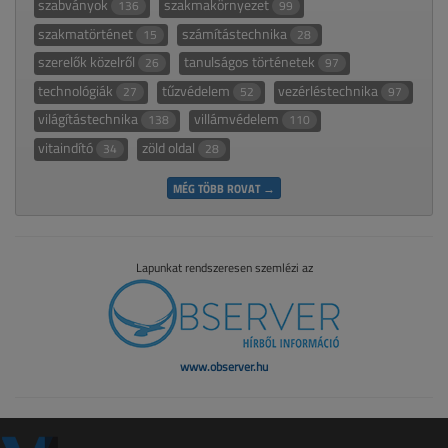
szabványok
szakmakörnyezet
136
99
szakmatörténet
számítástechnika
15
28
szerelők közelről
tanulságos történetek
26
97
technológiák
tűzvédelem
vezérléstechnika
27
52
97
világítástechnika
villámvédelem
138
110
vitaindító
zöld oldal
34
28
MÉG TÖBB ROVAT →
Lapunkat rendszeresen szemlézi az
www.observer.hu