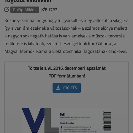
Fülöp Miklós
|
1783
Közhelyszámba megy, hogy felgyorsult és megváltozott a világ. Ez
így is van, ám ezeknek a változásoknak – a számos előnye mellett
– nagyon sok negatív hatása is van, amelyek a műszaki tervezés
területére is kihatnak, ezekről beszélgettünk Kun Gáborral, a
Magyar Mérnöki Kamara Elektrotechnikai Tagozatának elnökével.
Töltse le a VL 2016. decemberi lapszámát
PDF formátumban!
LETÖLTÉS