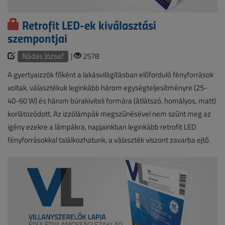
Retrofit LED-ek kiválasztási
szempontjai
Nádas József
|
2578
A gyertyaizzók főként a lakásvilágításban előforduló fényforrások
voltak, választékuk leginkább három egységteljesítményre (25-
40-60 W) és három búrakiviteli formára (átlátszó, homályos, matt)
korlátozódott. Az izzólámpák megszűnésével nem szűnt meg az
igény ezekre a lámpákra, napjainkban leginkább retrofit LED
fényforrásokkal találkozhatunk, a választék viszont zavarba ejtő.