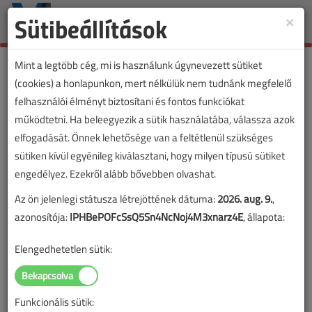
Sütibeállítások
×
Toggle
naviga
Mint a legtöbb cég, mi is használunk úgynevezett sütiket
(cookies) a honlapunkon, mert nélkülük nem tudnánk megfelelő
felhasználói élményt biztosítani és fontos funkciókat
működtetni. Ha beleegyezik a sütik használatába, válassza azok
elfogadását. Önnek lehetősége van a feltétlenül szükséges
sütiken kívül egyénileg kiválasztani, hogy milyen típusú sütiket
engedélyez. Ezekről alább bővebben olvashat.
Az ön jelenlegi státusza létrejöttének dátuma:
2026. aug. 9.
,
azonosítója:
IPHBePOFcSsQ5Sn4NcNoj4M3xnarz4E
, állapota:
Elengedhetetlen sütik:
Funkcionális sütik:
Lapszám: