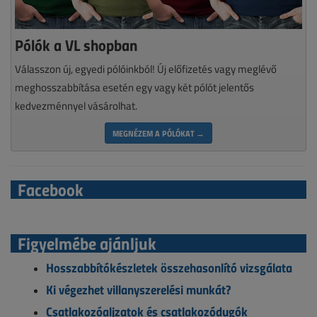
Pólók a VL shopban
Válasszon új, egyedi pólóinkból! Új előfizetés vagy meglévő
meghosszabbítása esetén egy vagy két pólót jelentős
kedvezménnyel vásárolhat.
MEGNÉZEM A PÓLÓKAT →
Facebook
Figyelmébe ajánljuk
Hosszabbítókészletek összehasonlító vizsgálata
Ki végezhet villanyszerelési munkát?
Csatlakozóaljzatok és csatlakozódugók