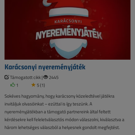
Karácsonyi nyereményjáték
Támogatott cikk |
2445
1
5 (1)
Sokéves hagyomány, hogy karácsony közeledtével játékra
invitáljuk olvasóinkat – ezúttal is így teszünk. A
nyereményjátékban a támogató partnereink által feltett
kérdésekre kell feleletválasztós módon válaszolni, kiválasztva a
három lehetséges válaszból a helyesnek gondolt megfejtést.