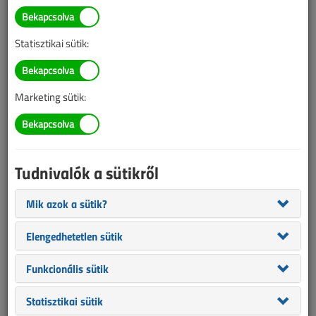
Illetve, ha még nem tette meg, kérjük, regisztráljon!
Statisztikai sütik:
BELÉPÉS/REGISZTRÁCIÓ
Marketing sütik:
Tudnivalók az online lapszámvásárlásról
Van más mód ahhoz, hogy hozzáférjek egy lapszámhoz?
Tudnivalók a sütikről
A megvásárolt lapszámot megkapom nyomtatott
formában is?
Mik azok a sütik?
Meddig érvényes a hozzáférés a megvásárolt
lapszámhoz?
Elengedhetetlen sütik
VL előfizetés
Funkcionális sütik
Statisztikai sütik