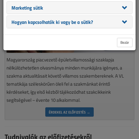
Marketing sütik
Hogyan kapcsolhatók ki vagy be a sütik?
Bezár
Magyarország piacvezető épületvillamossági szaklapja
nélkülözhetetlen olvasmánya minden munkájára igényes, a
szakma aktualitásait követő villamos szakembereknek. A VL
tematikája széleskörűen öleli fel a szakmánkat érintő
kérdéseket, így első kézből tájékozódhat szakcikkeink
segítségével – évente 10 alkalommal.
ÉRDEKEL AZ ELŐFIZETÉS →
Tudnivalók az előfizetésekről