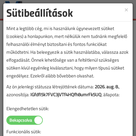
Sütibeállítások
×
Toggle
naviga
Mint a legtöbb cég, mi is használunk úgynevezett sütiket
(cookies) a honlapunkon, mert nélkülük nem tudnánk megfelelő
felhasználói élményt biztosítani és fontos funkciókat
VL lapszámvásárlás
működtetni. Ha beleegyezik a sütik használatába, válassza azok
elfogadását. Önnek lehetősége van a feltétlenül szükséges
Villanyszerelők Lapja 2016. decemberi
sütiken kívül egyénileg kiválasztani, hogy milyen típusú sütiket
lapszám
engedélyez. Ezekről alább bővebben olvashat.
Az ön jelenlegi státusza létrejöttének dátuma:
2026. aug. 8.
,
A lapszám megvásárlásával korlátlan hozzáférést kap a
azonosítója:
IGfdfI5k7FVC3jVTf4HQfh8umrFk5UQ
, állapota:
lapszám cikkeihez és pdf formátumban letöltheti a
lapszámot. A sikeres online elektronikus fizetést követően
Elengedhetetlen sütik:
azonnal aktiválódik a hozzáférés a lapszámhoz. A
hozzáférése nem évül el.
Funkcionális sütik:
A rendeléshez kérjük, lépjen be!