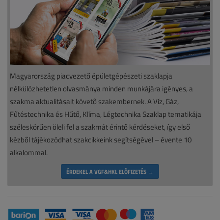
Magyarország piacvezető épületgépészeti szaklapja
nélkülözhetetlen olvasmánya minden munkájára igényes, a
szakma aktualitásait követő szakembernek. A Víz, Gáz,
Fűtéstechnika és Hűtő, Klíma, Légtechnika Szaklap tematikája
széleskörűen öleli fel a szakmát érintő kérdéseket, így első
kézből tájékozódhat szakcikkeink segítségével – évente 10
alkalommal.
ÉRDEKEL A VGF&HKL ELŐFIZETÉS →