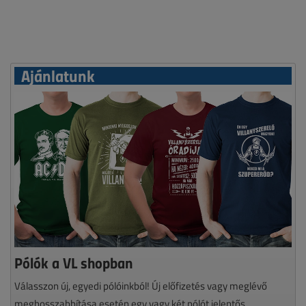
Ajánlatunk
Pólók a VL shopban
Válasszon új, egyedi pólóinkból! Új előfizetés vagy meglévő
meghosszabbítása esetén egy vagy két pólót jelentős