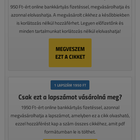
950 Ft-ért online bankkártyás fizetéssel, megvásárolhatja és
azonnal elolvashatja. A megvásárolt cikkhez a későbbiekben
is korlátozás nélkül hozzáférhet. Legyen előfizetőnk és
minden tartalmunkat korlátozás nélkül elolvashatja!
MEGVESZEM
EZT A CIKKET
1 LAPSZÁM 1950 FT
Csak ezt a lapszámot vásárolná meg?
1950 Ft-ért online bankkártyás fizetéssel, azonnal
megvásárolhatja a lapszámot, amelyben ez a cikk olvasható,
ezzel hozzáférést kap a szám összes cikkéhez, amit pdf
formátumban le is tölthet.