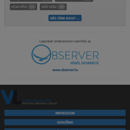
vitaindító
zöld oldal
34
28
MÉG TÖBB ROVAT →
Lapunkat rendszeresen szemlézi az
www.observer.hu
IMPRESSZUM
SZERZŐINK