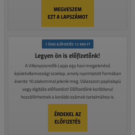
MEGVESZEM
EZT A LAPSZÁMOT
1 ÉVES ELŐFIZETÉS 12 990 FT
Legyen ön is előfizetőnk!
A Villanyszerelők Lapja egy havi megjelenésű
épületvillamossági szaklap, amely nyomtatott formában
évente 10 alakommal jelenik meg. Válasszon papíralapú
vagy digitális előfizetést! Előfizetőink korlátlanul
hozzáférhetnek a korábbi számok tartalmához is.
ÉRDEKEL AZ
ELŐFIZETÉS