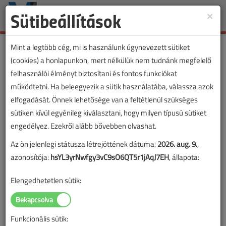
Sütibeállítások
×
Toggle
naviga
Mint a legtöbb cég, mi is használunk úgynevezett sütiket
(cookies) a honlapunkon, mert nélkülük nem tudnánk megfelelő
felhasználói élményt biztosítani és fontos funkciókat
működtetni. Ha beleegyezik a sütik használatába, válassza azok
elfogadását. Önnek lehetősége van a feltétlenül szükséges
sütiken kívül egyénileg kiválasztani, hogy milyen típusú sütiket
engedélyez. Ezekről alább bővebben olvashat.
Az ön jelenlegi státusza létrejöttének dátuma:
2026. aug. 9.
,
azonosítója:
hsYL3yrNwfgy3vC9sO6QT5r1jAqJ7EH
, állapota:
Elengedhetetlen sütik:
Funkcionális sütik:
Lapszám: