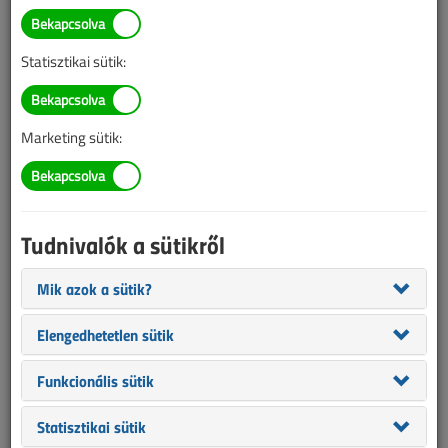
TARTALOM
Statisztikai sütik:
Eszközeink
Elektromos padlófűtés: nem
Marketing sütik:
az ördögtől való
2016/12. lapszám
|
Lantos Tivadar
|
41 967 |
Tudnivalók a sütikről
Figylem! Ez a cikk 10 éve frissült utoljára. A benne szereplő
Mik azok a sütik?
információk mára aktualitásukat veszíthették, valamint a tartalom
Elengedhetetlen sütik
helyenként hiányos lehet (képek, táblázatok stb.).
Funkcionális sütik
Statisztikai sütik