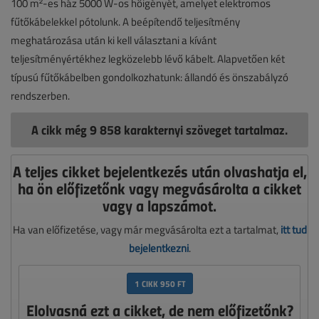
100 m²-es ház 5000 W-os hőigényét, amelyet elektromos
fűtőkábelekkel pótolunk. A beépítendő teljesítmény
meghatározása után ki kell választani a kívánt
teljesítményértékhez legközelebb lévő kábelt. Alapvetően két
típusú fűtőkábelben gondolkozhatunk: állandó és önszabályzó
rendszerben.
A cikk még 9 858 karakternyi szöveget tartalmaz.
A teljes cikket bejelentkezés után olvashatja el,
ha ön előfizetőnk vagy megvásárolta a cikket
vagy a lapszámot.
Ha van előfizetése, vagy már megvásárolta ezt a tartalmat,
itt tud
bejelentkezni
.
1 CIKK 950 FT
Elolvasná ezt a cikket, de nem előfizetőnk?