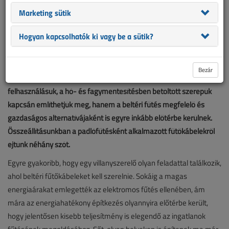
Marketing sütik
Hogyan kapcsolhatók ki vagy be a sütik?
Bezár
Az elektromos fűtőkábeleket ma már nem csak a kültéri
felhasználásuk, a hó- és fagymentesítésben betöltött szerepük
kapcsán említhetjük meg, hanem a beltéri fűtés megfelelő és
gazdaságos alternatívájaként is egyre inkább előtérbe kerülnek.
Összeállításunkban a padlófűtésként alkalmazott fűtőkábelekről
ejtünk néhány szót.
Egyre gyakoribb, hogy egy villanyszerelő olyan feladattal találkozik,
ahol beltéri fűtőkábeleket kell szerelnie. Sokáig a magas
energiaárakat emlegették az elektromos fűtés ellenében, ám
mára az energiahatékony építkezés olyannyira előtérbe került,
hogy jelentősen kisebb teljesítmény is elegendő az ingatlanok