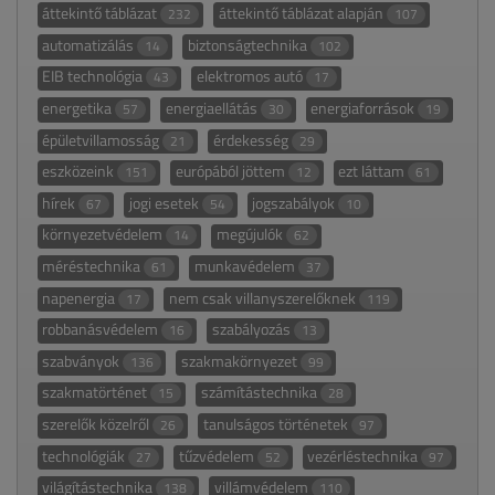
áttekintő táblázat
áttekintő táblázat alapján
232
107
automatizálás
biztonságtechnika
14
102
EIB technológia
elektromos autó
43
17
energetika
energiaellátás
energiaforrások
57
30
19
épületvillamosság
érdekesség
21
29
eszközeink
európából jöttem
ezt láttam
151
12
61
hírek
jogi esetek
jogszabályok
67
54
10
környezetvédelem
megújulók
14
62
méréstechnika
munkavédelem
61
37
napenergia
nem csak villanyszerelőknek
17
119
robbanásvédelem
szabályozás
16
13
szabványok
szakmakörnyezet
136
99
szakmatörténet
számítástechnika
15
28
szerelők közelről
tanulságos történetek
26
97
technológiák
tűzvédelem
vezérléstechnika
27
52
97
világítástechnika
villámvédelem
138
110