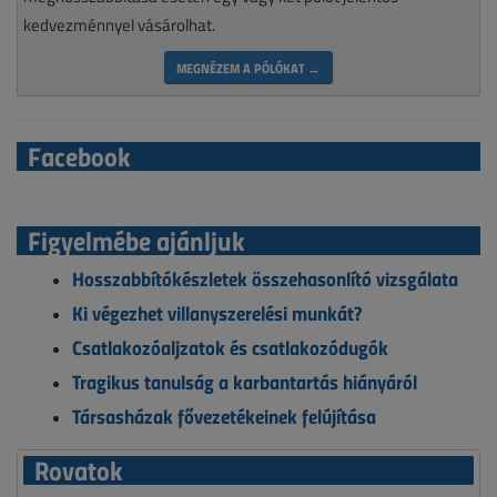
kedvezménnyel vásárolhat.
MEGNÉZEM A PÓLÓKAT →
Facebook
Figyelmébe ajánljuk
Hosszabbítókészletek összehasonlító vizsgálata
Ki végezhet villanyszerelési munkát?
Csatlakozóaljzatok és csatlakozódugók
Tragikus tanulság a karbantartás hiányáról
Társasházak fővezetékeinek felújítása
Rovatok