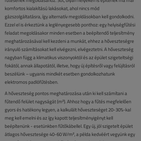
fűtésének megoldásához. Sőt, olyan helyeken is építenek ma már
komfortos kialakítású lakásokat, ahol nincs mód
gázszolgáltatásra, így alternatív megoldásokban kell gondolkodni.
Ezzel el is érkeztünk a leglényegesebb ponthoz: egy helyiségfűtési
feladat megoldásakor minden esetben a beépítendő teljesítmény
meghatározásával kell kezdeni a munkát, ehhez a hőveszteségre
irányuló számításokat kell elvégezni, elvégeztetni. A hőveszteség
nagyban függ a klimatikus viszonyoktól és az épület szigeteltségi
fokától, annak állapotától, illetve, hogy új építésről vagy felújításról
beszélünk – ugyanis mindkét esetben gondolkozhatunk
elektromos padlófűtésben.
A hőveszteség pontos meghatározása után ki kell számítani a
fűtendő felület nagyságát (m²). Ahhoz hogy a fűtés megfelelően
gyors és hatékony legyen, a kalkulált hőveszteséget 20-30%-kal
meg kell emelni és az így kapott teljesítményigényt kell
beépítenünk - esetünkben fűtőkábellel. Egy új, jól szigetelt épület
átlagos hővesztesége 40-60 W/m², a példa kedvéért vegyünk egy