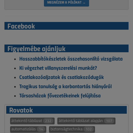
MEGNÉZEM A PÓLÓKAT →
Facebook
Figyelmébe ajánljuk
Hosszabbítókészletek összehasonlító vizsgálata
Ki végezhet villanyszerelési munkát?
Csatlakozóaljzatok és csatlakozódugók
Tragikus tanulság a karbantartás hiányáról
Társasházak fővezetékeinek felújítása
Rovatok
áttekintő táblázat
áttekintő táblázat alapján
232
107
automatizálás
biztonságtechnika
14
102