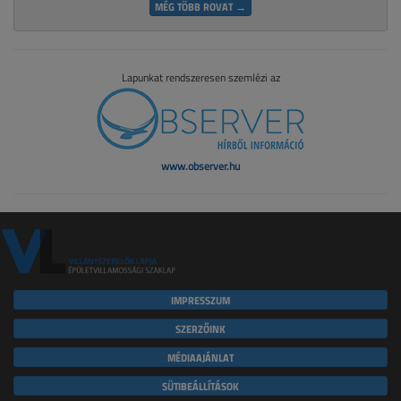
MÉG TÖBB ROVAT →
Lapunkat rendszeresen szemlézi az
www.observer.hu
IMPRESSZUM
SZERZŐINK
MÉDIAAJÁNLAT
SÜTIBEÁLLÍTÁSOK