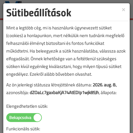
Sütibeállítások
×
Toggle
naviga
Mint a legtöbb cég, mi is használunk úgynevezett sütiket
(cookies) a honlapunkon, mert nélkülük nem tudnánk megfelelő
felhasználói élményt biztosítani és fontos funkciókat
működtetni. Ha beleegyezik a sütik használatába, válassza azok
elfogadását. Önnek lehetősége van a feltétlenül szükséges
sütiken kívül egyénileg kiválasztani, hogy milyen típusú sütiket
engedélyez. Ezekről alább bővebben olvashat.
Az ön jelenlegi státusza létrejöttének dátuma:
2026. aug. 8.
,
azonosítója:
dZOaLc7gaxbaKjA74AtEDIp1wjk85Jh
, állapota:
Elengedhetetlen sütik:
Funkcionális sütik:
Lapszám: