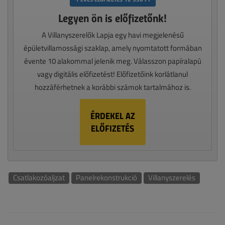
Legyen ön is előfizetőnk!
A Villanyszerelők Lapja egy havi megjelenésű
épületvillamossági szaklap, amely nyomtatott formában
évente 10 alakommal jelenik meg. Válasszon papíralapú
vagy digitális előfizetést! Előfizetőink korlátlanul
hozzáférhetnek a korábbi számok tartalmához is.
ÉRDEKEL AZ
ELŐFIZETÉS
Csatlakozóaljzat
Panelrekonstrukció
Villanyszerelés