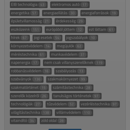
EIB technológia
elektromos autó
43
17
energetika
energiaellátás
energiaforrások
57
30
19
épületvillamosság
érdekesség
21
29
eszközeink
európából jöttem
ezt láttam
151
12
61
hírek
jogi esetek
jogszabályok
67
54
10
környezetvédelem
megújulók
14
62
méréstechnika
munkavédelem
61
37
napenergia
nem csak villanyszerelőknek
17
119
robbanásvédelem
szabályozás
16
13
szabványok
szakmakörnyezet
136
99
szakmatörténet
számítástechnika
15
28
szerelők közelről
tanulságos történetek
26
97
technológiák
tűzvédelem
vezérléstechnika
27
52
97
világítástechnika
villámvédelem
138
110
vitaindító
zöld oldal
34
28