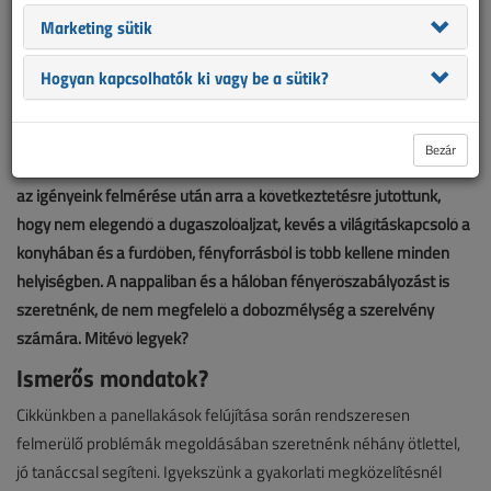
Marketing sütik
Hogyan kapcsolhatók ki vagy be a sütik?
Bezár
Segítség! Megvásároltunk egy felújításra szoruló panellakást, és
az igényeink felmérése után arra a következtetésre jutottunk,
hogy nem elegendő a dugaszolóaljzat, kevés a világításkapcsoló a
konyhában és a fürdőben, fényforrásból is több kellene minden
helyiségben. A nappaliban és a hálóban fényerőszabályozást is
szeretnénk, de nem megfelelő a dobozmélység a szerelvény
számára. Mitévő legyek?
Ismerős mondatok?
Cikkünkben a panellakások felújítása során rendszeresen
felmerülő problémák megoldásában szeretnénk néhány ötlettel,
jó tanáccsal segíteni. Igyekszünk a gyakorlati megközelítésnél