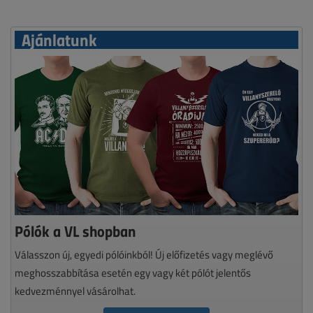
Ajánlatunk
Pólók a VL shopban
Válasszon új, egyedi pólóinkból! Új előfizetés vagy meglévő
meghosszabbítása esetén egy vagy két pólót jelentős
kedvezménnyel vásárolhat.