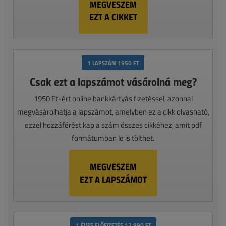
MEGVESZEM
EZT A CIKKET
1 LAPSZÁM 1950 FT
Csak ezt a lapszámot vásárolná meg?
1950 Ft-ért online bankkártyás fizetéssel, azonnal
megvásárolhatja a lapszámot, amelyben ez a cikk olvasható,
ezzel hozzáférést kap a szám összes cikkéhez, amit pdf
formátumban le is tölthet.
MEGVESZEM
EZT A LAPSZÁMOT
1 ÉVES ELŐFIZETÉS 12 990 FT