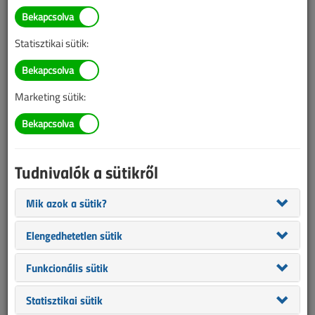
TARTALOM
Statisztikai sütik:
Épületvillamosság
Panellakások villamos
Marketing sütik:
rekonstrukciója
2016/12. lapszám
|
Szabó Péter
|
25 997 |
Tudnivalók a sütikről
Figylem! Ez a cikk 10 éve frissült utoljára. A benne szereplő
Mik azok a sütik?
információk mára aktualitásukat veszíthették, valamint a tartalom
Elengedhetetlen sütik
helyenként hiányos lehet (képek, táblázatok stb.).
Funkcionális sütik
Statisztikai sütik