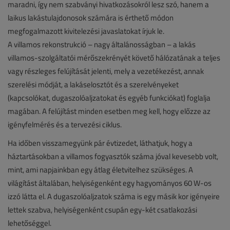
maradni, így nem szabványi hivatkozásokról lesz szó, hanem a
laikus lakástulajdonosok számára is érthető módon
megfogalmazott kivitelezési javaslatokat írjuk le.
A villamos rekonstrukció – nagy általánosságban – a lakás
villamos-szolgáltatói mérőszekrényét követő hálózatának a teljes
vagy részleges felújítását jelenti, mely a vezetékezést, annak
szerelési módját, a lakáselosztót és a szerelvényeket
(kapcsolókat, dugaszolóaljzatokat és egyéb funkciókat) foglalja
magában. A felújítást minden esetben meg kell, hogy előzze az
igényfelmérés és a tervezési ciklus.
Ha időben visszamegyünk pár évtizedet, láthatjuk, hogy a
háztartásokban a villamos fogyasztók száma jóval kevesebb volt,
mint, ami napjainkban egy átlag életvitelhez szükséges. A
világítást általában, helyiségenként egy hagyományos 60 W-os
izzó látta el. A dugaszolóaljzatok száma is egy másik kor igényeire
lettek szabva, helyiségenként csupán egy-két csatlakozási
lehetőséggel.