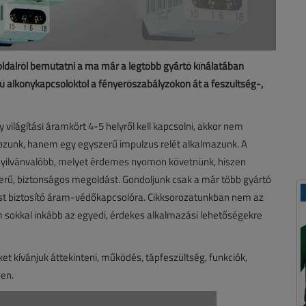
oldalról bemutatni a ma már a legtöbb gyártó kínálatában
rű alkonykapcsolóktól a fényerőszabályzókon át a feszültség-,
világítási áramkört 4-5 helyről kell kapcsolni, akkor nem
ozunk, hanem egy egyszerű impulzus relét alkalmazunk. A
e nyilvánvalóbb, melyet érdemes nyomon követnünk, hiszen
erű, biztonságos megoldást. Gondoljunk csak a már több gyártó
st biztosító áram-védőkapcsolóra. Cikksorozatunkban nem az
sokkal inkább az egyedi, érdekes alkalmazási lehetőségekre
et kívánjuk áttekinteni, működés, tápfeszültség, funkciók,
ben.