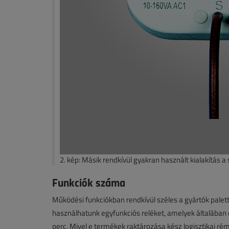
2. kép: Másik rendkívül gyakran használt kialakítás 
Funkciók száma
Működési funkciókban rendkívül széles a gyártók palett
használhatunk egyfunkciós reléket, amelyek általában
perc. Mivel e termékek raktározása kész logisztikai r