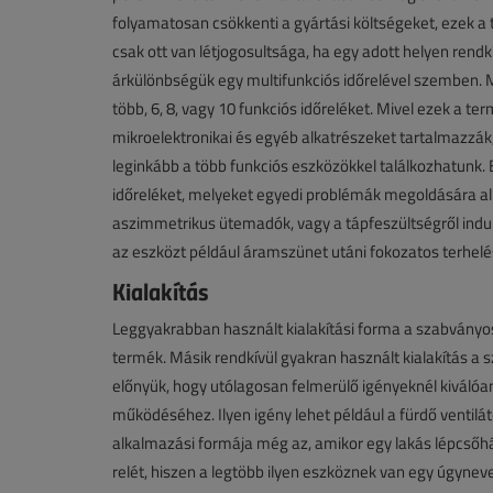
folyamatosan csökkenti a gyártási költségeket, ezek a
csak ott van létjogosultsága, ha egy adott helyen rendk
árkülönbségük egy multifunkciós időrelével szemben. Mu
több, 6, 8, vagy 10 funkciós időreléket. Mivel ezek a 
mikroelektronikai és egyéb alkatrészeket tartalmazzák,
leginkább a több funkciós eszközökkel találkozhatunk.
időreléket, melyeket egyedi problémák megoldására al
aszimmetrikus ütemadók, vagy a tápfeszültségről indu
az eszközt például áramszünet utáni fokozatos terhelé
Kialakítás
Leggyakrabban használt kialakítási forma a szabványos 
termék. Másik rendkívül gyakran használt kialakítás a s
előnyük, hogy utólagosan felmerülő igényeknél kiválóa
működéséhez. Ilyen igény lehet például a fürdő ventilát
alkalmazási formája még az, amikor egy lakás lépcső
relét, hiszen a legtöbb ilyen eszköznek van egy úgyneve