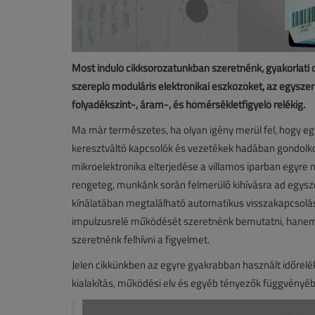
Most induló cikksorozatunkban szeretnénk, gyakorlati 
szereplő moduláris elektronikai eszközöket, az egysze
folyadékszint-, áram-, és hőmérsékletfigyelő relékig.
Ma már természetes, ha olyan igény merül fel, hogy egy 
keresztváltó kapcsolók és vezetékek hadában gondolk
mikroelektronika elterjedése a villamos iparban egyr
rengeteg, munkánk során felmerülő kihívásra ad egysz
kínálatában megtalálható automatikus visszakapcsolá
impulzusrelé működését szeretnénk bemutatni, hanem 
szeretnénk felhívni a figyelmet.
Jelen cikkünkben az egyre gyakrabban használt időrelék
kialakítás, működési elv és egyéb tényezők függvényé