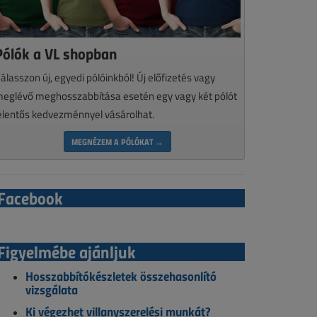
Pólók a VL shopban
álasszon új, egyedi pólóinkból! Új előfizetés vagy
eglévő meghosszabbítása esetén egy vagy két pólót
elentős kedvezménnyel vásárolhat.
MEGNÉZEM A PÓLÓKAT →
Facebook
Figyelmébe ajánljuk
Hosszabbítókészletek összehasonlító
vizsgálata
Ki végezhet villanyszerelési munkát?