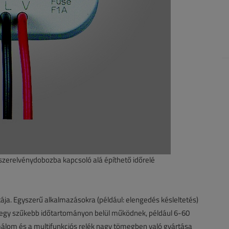
a szerelvénydobozba kapcsoló alá építhető időrelé
ája. Egyszerű alkalmazásokra (például: elengedés késleltetés)
 egy szűkebb időtartományon belül működnek, például 6-60
émálom és a multifunkciós relék nagy tömegben való gyártása