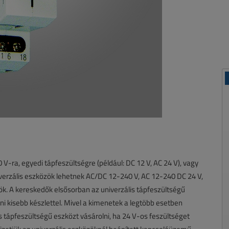
-ra, egyedi tápfeszültségre (például: DC 12 V, AC 24 V), vagy
iverzális eszközök lehetnek AC/DC 12-240 V, AC 12-240 DC 24 V,
k. A kereskedők elsősorban az univerzális tápfeszültségű
eni kisebb készlettel. Mivel a kimenetek a legtöbb esetben
s tápfeszültségű eszközt vásárolni, ha 24 V-os feszültséget