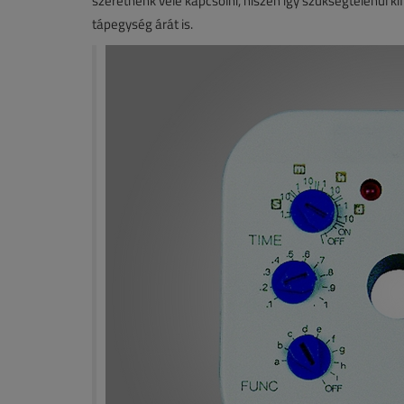
szeretnénk vele kapcsolni, hiszen így szükségtelenül k
tápegység árát is.