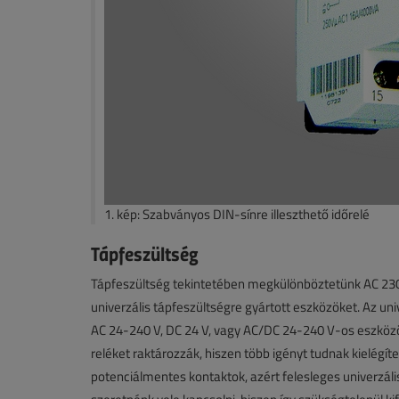
1. kép: Szabványos DIN-sínre illeszthető időrelé
Tápfeszültség
Tápfeszültség tekintetében megkülönböztetünk AC 230 V
univerzális tápfeszültségre gyártott eszközöket. Az un
AC 24-240 V, DC 24 V, vagy AC/DC 24-240 V-os eszközö
reléket raktározzák, hiszen több igényt tudnak kielégít
potenciálmentes kontaktok, azért felesleges univerzáli