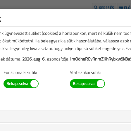
KERESÉS
ELŐ
k
H
unk úgynevezett sütiket (cookies) a honlapunkon, mert nélkülük nem tud
kciókat működtetni. Ha beleegyezik a sütik használatába, válassza azok
n kívül egyénileg kiválasztani, hogy milyen típusú sütiket engedélyez. E
tének dátuma:
2026. aug. 6.
, azonosítója:
ImOdneRGvRnmZKhRybxw5kBa
Funkcionális sütik:
Statisztikai sütik:
TARTALOM