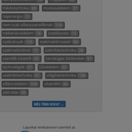
méréstechnika
munkavédelem
60
37
napenergia
17
nem csak villanyszerelőknek
119
robbanásvédelem
szabályozás
16
13
szabványok
szakmakörnyezet
136
99
szakmatörténet
számítástechnika
15
28
szerelők közelről
tanulságos történetek
26
97
technológiák
tűzvédelem
27
52
vezérléstechnika
világítástechnika
97
138
villámvédelem
vitaindító
109
34
zöld oldal
28
MÉG TÖBB ROVAT →
Lapunkat rendszeresen szemlézi az