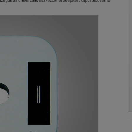
ifizetjük az univerzális eszközöknél beépített kapcsolóüzemű