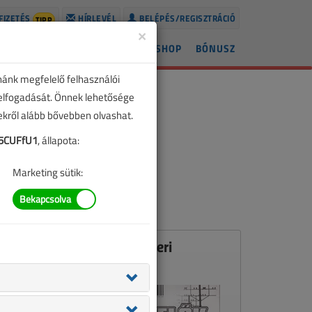
FIZETÉS
HÍRLEVÉL
BELÉPÉS/REGISZTRÁCIÓ
TIPP
×
ÍREK
LAPSZÁMOK
BLOG
SHOP
BÓNUSZ
nánk megfelelő felhasználói
 elfogadását. Önnek lehetősége
zekről alább bővebben olvashat.
5CUFfU1
, állapota:
Marketing sütik:
Ez a cikk a VL 2009. októberi
számában jelent meg.