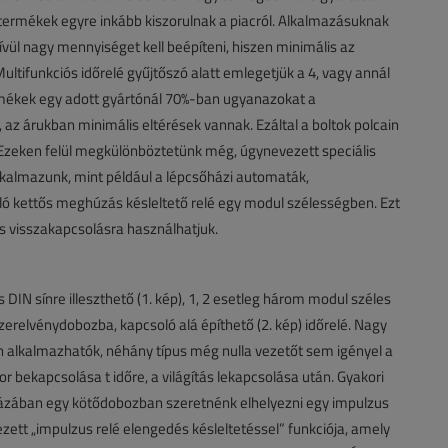
 termékek egyre inkább kiszorulnak a piacról. Alkalmazásuknak
ívül nagy mennyiséget kell beépíteni, hiszen minimális az
ltifunkciós időrelé gyűjtőszó alatt emlegetjük a 4, vagy annál
termékek egy adott gyártónál 70%-ban ugyanazokat a
 az árukban minimális eltérések vannak. Ezáltal a boltok polcain
 Ezeken felül megkülönböztetünk még, úgynevezett speciális
kalmazunk, mint például a lépcsőházi automaták,
ló kettős meghúzás késleltető relé egy modul szélességben. Ezt
s visszakapcsolásra használhatjuk.
DIN sínre illeszthető (1. kép), 1, 2 esetleg három modul széles
zerelvénydobozba, kapcsoló alá építhető (2. kép) időrelé. Nagy
n alkalmazhatók, néhány típus még nulla vezetőt sem igényel a
or bekapcsolása t időre, a világítás lekapcsolása után. Gyakori
házában egy kötődobozban szeretnénk elhelyezni egy impulzus
zett „impulzus relé elengedés késleltetéssel” funkciója, amely