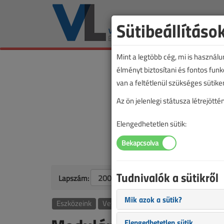
Sütibeállításo
Mint a legtöbb cég, mi is használ
élményt biztosítani és fontos fun
van a feltétlenül szükséges sütike
Az ön jelenlegi státusza létrejöt
Elengedhetetlen sütik:
Tudnivalók a sütikről
Lapszám:
Mik azok a sütik?
Eszközeink
Vezérléstechnika
Elengedhetetlen sütik