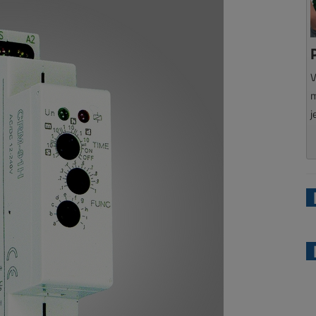
V
m
j