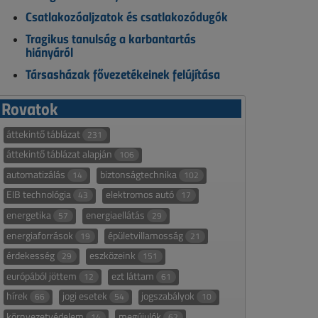
Csatlakozóaljzatok és csatlakozódugók
Tragikus tanulság a karbantartás
hiányáról
Társasházak fővezetékeinek felújítása
Rovatok
áttekintő táblázat
231
áttekintő táblázat alapján
106
automatizálás
biztonságtechnika
14
102
EIB technológia
elektromos autó
43
17
energetika
energiaellátás
57
29
energiaforrások
épületvillamosság
19
21
érdekesség
eszközeink
29
151
európából jöttem
ezt láttam
12
61
hírek
jogi esetek
jogszabályok
66
54
10
környezetvédelem
megújulók
14
62