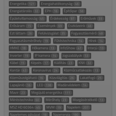
Energetika
Energiahatékonyság
121
46
Energiatárolás
EPH
Építőipar
32
16
58
Épületvillamosság
Érdekesség
Erőművek
45
97
33
Erősáram
Események
Eszközeink
15
69
46
Ezt láttam
Felülvizsgálat
Fogyasztásmérő
26
35
48
Fogyasztásmérőhely
Fűtéstechnika
Hírek
19
14
14
HMKE
Hőkamera
InfoShow
Interjú
18
13
47
13
Inverter
IP kamera
Jogszabályok
19
14
53
Kábel
Képzés
Kiállítás
KNX
15
17
23
32
Kontár
Koronavírus
Közműcsatlakozás
43
24
13
Közműszolgáltató
Közvilágítás
Lakatfogó
16
26
25
Lapajánló
LED
Madárvédelem
16
138
14
Mavir
Megújuló energetika
23
111
Méréstechnika
Mérőhely
Mozgásérzékelő
60
23
13
MSZ HD 60364
MVM
Napelem
45
19
207
Napelemes pályázat
Napenergia
18
180