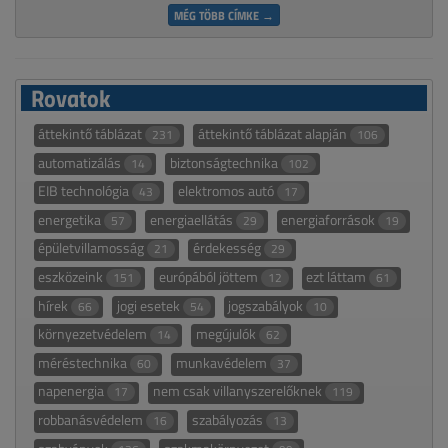
MÉG TÖBB CÍMKE →
Rovatok
áttekintő táblázat
áttekintő táblázat alapján
231
106
automatizálás
biztonságtechnika
14
102
EIB technológia
elektromos autó
43
17
energetika
energiaellátás
energiaforrások
57
29
19
épületvillamosság
érdekesség
21
29
eszközeink
európából jöttem
ezt láttam
151
12
61
hírek
jogi esetek
jogszabályok
66
54
10
környezetvédelem
megújulók
14
62
méréstechnika
munkavédelem
60
37
napenergia
nem csak villanyszerelőknek
17
119
robbanásvédelem
szabályozás
16
13