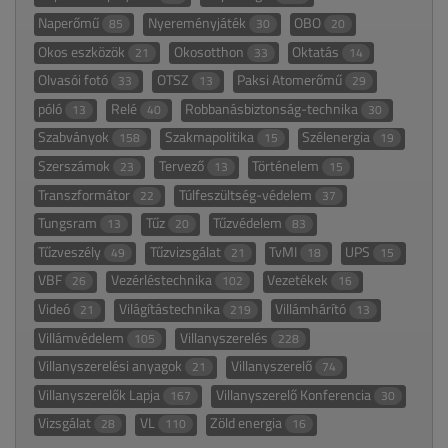
Naperőmű
Nyereményjáték
OBO
85
30
20
Okos eszközök
Okosotthon
Oktatás
21
33
14
Olvasói fotó
OTSZ
Paksi Atomerőmű
33
13
29
póló
Relé
Robbanásbiztonság-technika
13
40
30
Szabványok
Szakmapolitika
Szélenergia
158
15
19
Szerszámok
Tervező
Történelem
23
13
15
Transzformátor
Túlfeszültség-védelem
22
37
Tungsram
Tűz
Tűzvédelem
13
20
83
Tűzveszély
Tűzvizsgálat
TvMI
UPS
49
21
18
15
VBF
Vezérléstechnika
Vezetékek
26
102
16
Videó
Világítástechnika
Villámhárító
21
219
13
Villámvédelem
Villanyszerelés
105
228
Villanyszerelési anyagok
Villanyszerelő
21
74
Villanyszerelők Lapja
Villanyszerelő Konferencia
167
30
Vizsgálat
VL
Zöld energia
28
110
16