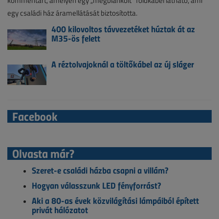
kommentárt, amelyen egy „megblankolt” földkábel látható, ami
egy családi ház áramellátását biztosította.
400 kilovoltos távvezetéket húztak át az
M35-ös felett
A réztolvajoknál a töltőkábel az új sláger
Facebook
Olvasta már?
Szeret-e családi házba csapni a villám?
Hogyan válasszunk LED fényforrást?
Aki a 80-as évek közvilágítási lámpáiból épített
privát hálózatot