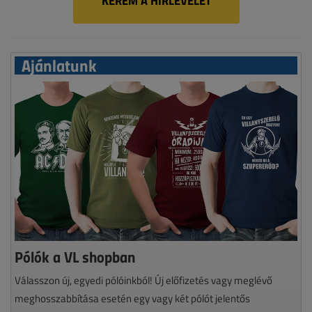
KÉREM A HÍRLEVELET
Ajánlatunk
Pólók a VL shopban
Válasszon új, egyedi pólóinkból! Új előfizetés vagy meglévő
meghosszabbítása esetén egy vagy két pólót jelentős