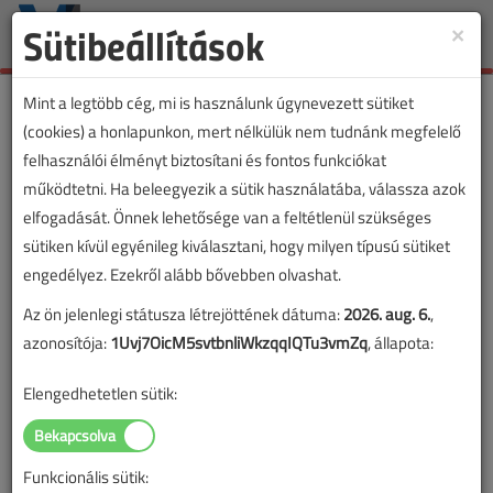
Sütibeállítások
×
Toggle
naviga
Mint a legtöbb cég, mi is használunk úgynevezett sütiket
(cookies) a honlapunkon, mert nélkülük nem tudnánk megfelelő
felhasználói élményt biztosítani és fontos funkciókat
működtetni. Ha beleegyezik a sütik használatába, válassza azok
elfogadását. Önnek lehetősége van a feltétlenül szükséges
sütiken kívül egyénileg kiválasztani, hogy milyen típusú sütiket
engedélyez. Ezekről alább bővebben olvashat.
Az ön jelenlegi státusza létrejöttének dátuma:
2026. aug. 6.
,
azonosítója:
1Uvj7OicM5svtbnliWkzqqIQTu3vmZq
, állapota:
Elengedhetetlen sütik:
Funkcionális sütik: