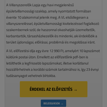
A Villanyszerelők Lapja egy havi megjelenésű
épületvillamossági szaklap, amely nyomtatott formában
évente 10 alakommal jelenik meg. A VL elsődlegesen a
villanyszereléssel, épületvillamossági kivitelezéssel foglalkozó
szakembernek szól, de haszonnal olvashatják üzemeltetők,
karbantartók, társasházkezelők és mindenki, aki érdeklődik a
terület újdonságai, előírásai, problémái és megoldásai iránt.
A VL előfizetési díja egy évre 12 990 Ft, amelyért 10 lapszámot
küldünk postai úton. Emellett az előfizetőink pdf-ben is
letölthetik a legfrissebb lapszámokat, illetve korlátlanul
hozzáférhetnek a korábbi számok tartalmához is, így 23 évnyi
tudásanyagot vehetnek bírtokba.
ÉRDEKEL AZ ELŐFIZETÉS →
BELEOLVASOK →