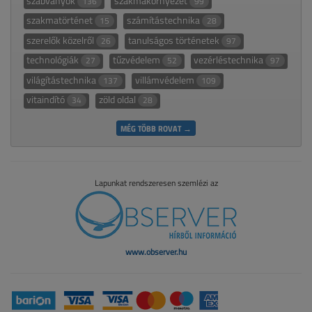
szabványok
szakmakörnyezet
136
99
szakmatörténet
számítástechnika
15
28
szerelők közelről
tanulságos történetek
26
97
technológiák
tűzvédelem
vezérléstechnika
27
52
97
világítástechnika
villámvédelem
137
109
vitaindító
zöld oldal
34
28
MÉG TÖBB ROVAT →
Lapunkat rendszeresen szemlézi az
www.observer.hu