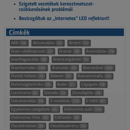
Szigetelt vezetékek keresztmetszet-
csökkenésének problémái
Bevizsgáltuk az „internetes” LED reflektort!
Címkék
ABB
Akkumulátor
Almérő
16
53
13
Áram-védőkapcsoló
Áramár
Áramellátás
22
39
79
áramfogyasztás
Áramszolgáltató
38
74
Áramtermelés
Áramütés
Atomerőmű
136
20
103
Átviteli hálózat
Baleset
Balesetveszély
73
52
45
Biztonságtechnika
Bojler
Cégügyek
39
21
18
Construma
Daniella
Díszvilágítás
52
14
26
Dokumentálás
E-mobilitás
E-töltő
58
114
61
Egyetemes szolgáltató
Elektromos autó
24
144
Elektromos fűtés
Előfizetés
33
96
Elosztóhálózat
Elosztószekrény
38
14