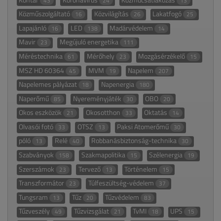
43
24
13
Közműszolgáltató
Közvilágítás
Lakatfogó
16
26
25
Lapajánló
LED
Madárvédelem
16
138
14
Mavir
Megújuló energetika
23
111
Méréstechnika
Mérőhely
Mozgásérzékelő
61
23
15
MSZ HD 60364
MVM
Napelem
45
19
207
Napelemes pályázat
Napenergia
18
180
Naperőmű
Nyereményjáték
OBO
85
30
20
Okos eszközök
Okosotthon
Oktatás
21
33
14
Olvasói fotó
OTSZ
Paksi Atomerőmű
33
13
30
póló
Relé
Robbanásbiztonság-technika
13
40
30
Szabványok
Szakmapolitika
Szélenergia
158
15
19
Szerszámok
Tervező
Történelem
23
13
15
Transzformátor
Túlfeszültség-védelem
23
37
Tungsram
Tűz
Tűzvédelem
13
20
83
Tűzveszély
Tűzvizsgálat
TvMI
UPS
49
21
18
15