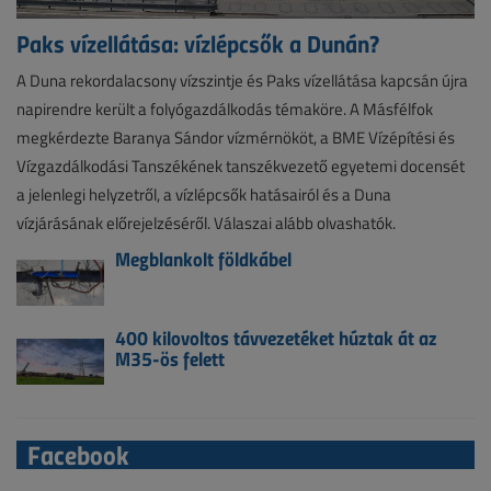
Paks vízellátása: vízlépcsők a Dunán?
A Duna rekordalacsony vízszintje és Paks vízellátása kapcsán újra
napirendre került a folyógazdálkodás témaköre. A Másfélfok
megkérdezte Baranya Sándor vízmérnököt, a BME Vízépítési és
Vízgazdálkodási Tanszékének tanszékvezető egyetemi docensét
a jelenlegi helyzetről, a vízlépcsők hatásairól és a Duna
vízjárásának előrejelzéséről. Válaszai alább olvashatók.
Megblankolt földkábel
400 kilovoltos távvezetéket húztak át az
M35-ös felett
Facebook