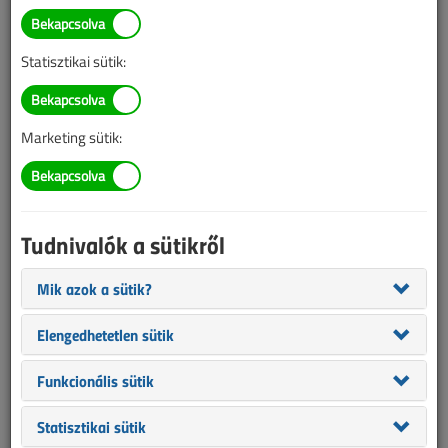
Lásson mindent a Testo
hőkameráival: verhetetlen
Statisztikai sütik:
kínálat minden feladathoz
2025. szeptember 29. |
támogatott cikk |
1293 |
Marketing sütik:
Tudnivalók a sütikről
Mik azok a sütik?
Elengedhetetlen sütik
Funkcionális sütik
A villanyszerelés terén a hőkamerák nélkülözhetetlen eszköznek
Statisztikai sütik
bizonyulnak: segítségükkel meghatározhatjuk a rendszerek