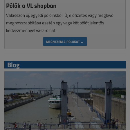
Pólók a VL shopban
Válasszon új, egyedi pólóinkból! Új előfizetés vagy meglévő
meghosszabbítása esetén egy vagy két pólót jelentős
kedvezménnyel vásárolhat.
MEGNÉZEM A PÓLÓKAT →
Blog