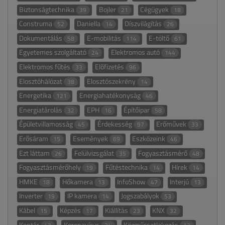
Biztonságtechnika
Bojler
Cégügyek
39
21
18
Construma
Daniella
Díszvilágítás
52
14
26
Dokumentálás
E-mobilitás
E-töltő
58
114
61
Egyetemes szolgáltató
Elektromos autó
24
144
Elektromos fűtés
Előfizetés
33
96
Elosztóhálózat
Elosztószekrény
38
14
Energetika
Energiahatékonyság
121
46
Energiatárolás
EPH
Építőipar
32
16
58
Épületvillamosság
Érdekesség
Erőművek
45
97
33
Erősáram
Események
Eszközeink
15
69
46
Ezt láttam
Felülvizsgálat
Fogyasztásmérő
26
35
48
Fogyasztásmérőhely
Fűtéstechnika
Hírek
19
14
14
HMKE
Hőkamera
InfoShow
Interjú
18
13
47
13
Inverter
IP kamera
Jogszabályok
19
14
53
Kábel
Képzés
Kiállítás
KNX
15
17
23
32
Kontár
Koronavírus
Közműcsatlakozás