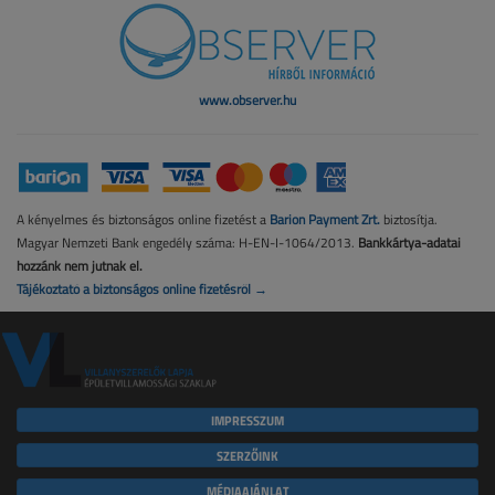
www.observer.hu
A kényelmes és biztonságos online fizetést a
Barion Payment Zrt.
biztosítja.
Magyar Nemzeti Bank engedély száma: H-EN-I-1064/2013.
Bankkártya-adatai
hozzánk nem jutnak el.
Tájékoztató a biztonságos online fizetésről →
IMPRESSZUM
SZERZŐINK
MÉDIAAJÁNLAT