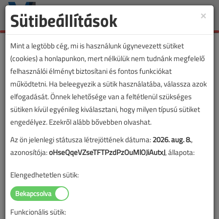
Sütibeállítások
×
Toggle
naviga
Mint a legtöbb cég, mi is használunk úgynevezett sütiket
(cookies) a honlapunkon, mert nélkülük nem tudnánk megfelelő
felhasználói élményt biztosítani és fontos funkciókat
működtetni. Ha beleegyezik a sütik használatába, válassza azok
elfogadását. Önnek lehetősége van a feltétlenül szükséges
sütiken kívül egyénileg kiválasztani, hogy milyen típusú sütiket
engedélyez. Ezekről alább bővebben olvashat.
Az ön jelenlegi státusza létrejöttének dátuma:
2026. aug. 8.
,
azonosítója:
oHseQqeVZseTFTPzdPzOuMlOJiAutxJ
, állapota:
Elengedhetetlen sütik:
Funkcionális sütik: