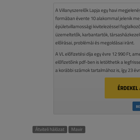
A Villanyszerelők Lapja egy havi megjelen
formában évente 10 alakommal jelenik meg.
épületvillamossági kivitelezéssel foglalko
üzemeltetők, karbantartók, társasházkezelő
előírásai, problémái és megoldásai iránt.
A VL előfizetési díja egy évre 12 990 Ft, a
előfizetőink pdf-ben is letölthetik a legfri
a korábbi számok tartalmához is, így 23 év
ÉRDEKEL 
BE
Átviteli hálózat
Mavir