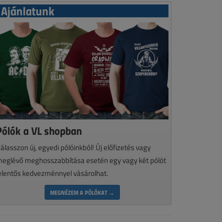
Ajánlatunk
Pólók a VL shopban
álasszon új, egyedi pólóinkból! Új előfizetés vagy
eglévő meghosszabbítása esetén egy vagy két pólót
elentős kedvezménnyel vásárolhat.
MEGNÉZEM A PÓLÓKAT →