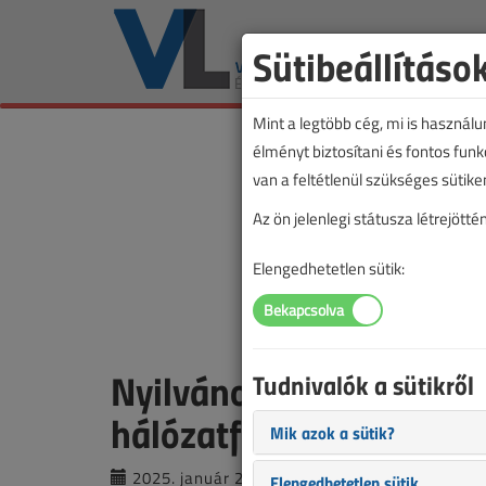
Sütibeállításo
Mint a legtöbb cég, mi is használ
élményt biztosítani és fontos fun
van a feltétlenül szükséges sütike
Az ön jelenlegi státusza létrejöt
Elengedhetetlen sütik:
Nyilvános egyeztetés a 
Tudnivalók a sütikről
hálózatfejlesztési tervr
Mik azok a sütik?
2025. január 22. |
VL online |
3731 |
Elengedhetetlen sütik