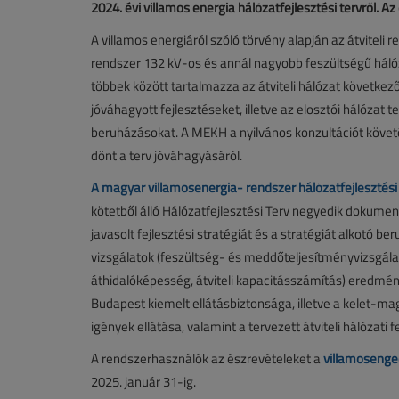
2024. évi villamos energia hálózatfejlesztési tervről. A
A villamos energiáról szóló törvény alapján az átviteli 
rendszer 132 kV-os és annál nagyobb feszültségű háló
többek között tartalmazza az átviteli hálózat következ
jóváhagyott fejlesztéseket, illetve az elosztói hálózat
beruházásokat. A MEKH a nyilvános konzultációt köve
dönt a terv jóváhagyásáról.
A magyar villamosenergia- rendszer hálózatfejlesztési 
kötetből álló Hálózatfejlesztési Terv negyedik dokume
javasolt fejlesztési stratégiát és a stratégiát alkotó be
vizsgálatok (feszültség- és meddőteljesítményvizsgálato
áthidalóképesség, átviteli kapacitásszámítás) eredmé
Budapest kiemelt ellátásbiztonsága, illetve a kelet-ma
igények ellátása, valamint a tervezett átviteli hálózati 
A rendszerhasználók az észrevételeket a
villamoseng
2025. január 31-ig.