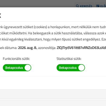
KERESÉS
ELŐ
k
H
unk úgynevezett sütiket (cookies) a honlapunkon, mert nélkülük nem tud
kciókat működtetni. Ha beleegyezik a sütik használatába, válassza azok
n kívül egyénileg kiválasztani, hogy milyen típusú sütiket engedélyez. E
tének dátuma:
2026. aug. 8.
, azonosítója:
ZlQJTrp5V61itt87vRNZoD63LoXd
Funkcionális sütik:
Statisztikai sütik:
villamos energia
ől