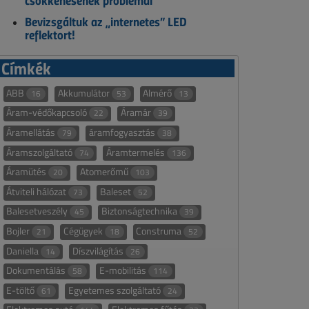
csökkenésének problémái
Bevizsgáltuk az „internetes” LED
reflektort!
Címkék
ABB
Akkumulátor
Almérő
16
53
13
Áram-védőkapcsoló
Áramár
22
39
Áramellátás
áramfogyasztás
79
38
Áramszolgáltató
Áramtermelés
74
136
Áramütés
Atomerőmű
20
103
Átviteli hálózat
Baleset
73
52
Balesetveszély
Biztonságtechnika
45
39
Bojler
Cégügyek
Construma
21
18
52
Daniella
Díszvilágítás
14
26
Dokumentálás
E-mobilitás
58
114
E-töltő
Egyetemes szolgáltató
61
24