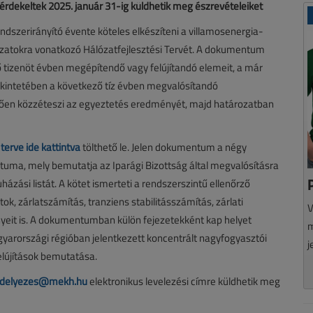
z érdekeltek 2025. január 31-ig küldhetik meg észrevételeiket
rendszerirányító évente köteles elkészíteni a villamosenergia-
zatokra vonatkozó Hálózatfejlesztési Tervét. A dokumentum
ő tizenöt évben megépítendő vagy felújítandó elemeit, a már
 tekintetében a következő tíz évben megvalósítandó
tően közzéteszi az egyeztetés eredményét, majd határozatban
terve ide kattintva
tölthető le. Jelen dokumentum a négy
ntuma, mely bemutatja az Iparági Bizottság által megvalósításra
ruházási listát. A kötet ismerteti a rendszerszintű ellenőrző
k, zárlatszámítás, tranziens stabilitásszámítás, zárlati
V
nyeit is. A dokumentumban külön fejezetekként kap helyet
m
gyarországi régióban jelentkezett koncentrált nagyfogyasztói
j
felújítások bemutatása.
edelyezes@mekh.hu
elektronikus levelezési címre küldhetik meg