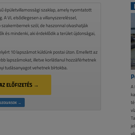
ésű épületvillamossági szaklap, amely nyomtatott
 A VL elsődlegesen a villanyszereléssel,
zó szakembernek szól, de haszonnal olvashatják
k és mindenki, aki érdeklődik a terület újdonságai,
melyért 10 lapszámot küldünk postai úton. Emellett az
ssebb lapszámokat, illetve korlátlanul hozzáférhetnek
nyi tudásanyagot vehetnek bírtokba.
P
AZ ELŐFIZETÉS →
A 
ka
té
LEOLVASOK →
ví
Ta
je
ví