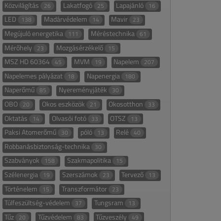
Közvilágítás
Lakatfogó
Lapajánló
26
25
16
LED
Madárvédelem
Mavir
138
14
23
Megújuló energetika
Méréstechnika
111
61
Mérőhely
Mozgásérzékelő
23
15
MSZ HD 60364
MVM
Napelem
45
19
207
Napelemes pályázat
Napenergia
18
180
Naperőmű
Nyereményjáték
85
30
OBO
Okos eszközök
Okosotthon
20
21
33
Oktatás
Olvasói fotó
OTSZ
14
33
13
Paksi Atomerőmű
póló
Relé
30
13
40
Robbanásbiztonság-technika
30
Szabványok
Szakmapolitika
158
15
Szélenergia
Szerszámok
Tervező
19
23
13
Történelem
Transzformátor
15
23
Túlfeszültség-védelem
Tungsram
37
13
Tűz
Tűzvédelem
Tűzveszély
20
83
49