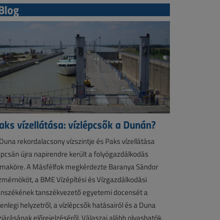
Blog
aks vízellátása: vízlépcsők a Dunán?
Duna rekordalacsony vízszintje és Paks vízellátása
pcsán újra napirendre került a folyógazdálkodás
maköre. A Másfélfok megkérdezte Baranya Sándor
zmérnököt, a BME Vízépítési és Vízgazdálkodási
nszékének tanszékvezető egyetemi docensét a
lenlegi helyzetről, a vízlépcsők hatásairól és a Duna
zjárásának előrejelzéséről. Válaszai alább olvashatók.