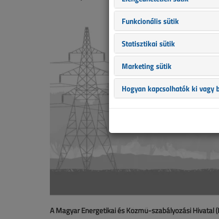
Funkcionális sütik
Statisztikai sütik
Marketing sütik
Hogyan kapcsolhatók ki vagy b
A Magyar Energetikai és Közmű-szabályozási Hivatal (