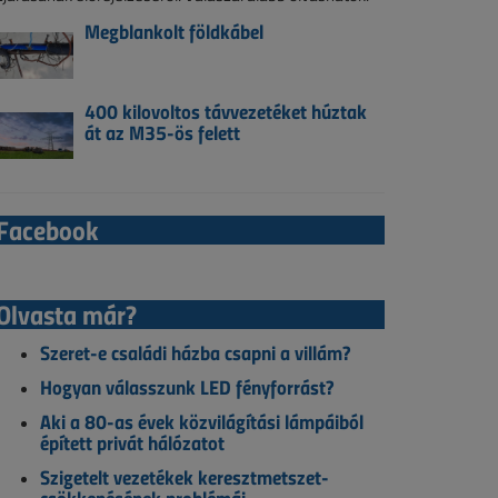
Megblankolt földkábel
400 kilovoltos távvezetéket húztak
át az M35-ös felett
Facebook
Olvasta már?
Szeret-e családi házba csapni a villám?
Hogyan válasszunk LED fényforrást?
Aki a 80-as évek közvilágítási lámpáiból
épített privát hálózatot
Szigetelt vezetékek keresztmetszet-