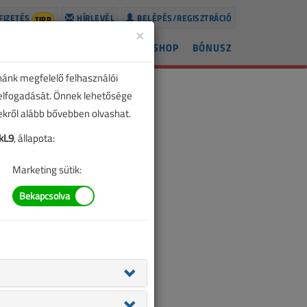
FIZETÉS
HÍRLEVÉL
BELÉPÉS/REGISZTRÁCIÓ
TIPP
×
ÍREK
LAPSZÁMOK
BLOG
SHOP
BÓNUSZ
nánk megfelelő felhasználói
 elfogadását. Önnek lehetősége
zekről alább bővebben olvashat.
kL9
, állapota:
Marketing sütik: