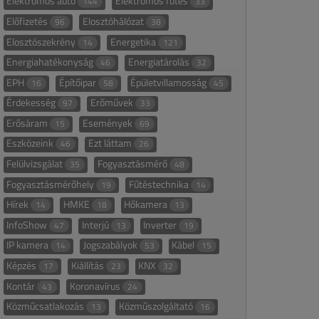
Elektromos autó
Elektromos fűtés
144
33
Előfizetés
Elosztóhálózat
96
38
Elosztószekrény
Energetika
14
121
Energiahatékonyság
Energiatárolás
46
32
EPH
Építőipar
Épületvillamosság
16
58
45
Érdekesség
Erőművek
97
33
Erősáram
Események
15
69
Eszközeink
Ezt láttam
46
26
Felülvizsgálat
Fogyasztásmérő
35
48
Fogyasztásmérőhely
Fűtéstechnika
19
14
Hírek
HMKE
Hőkamera
14
18
13
InfoShow
Interjú
Inverter
47
13
19
IP kamera
Jogszabályok
Kábel
14
53
15
Képzés
Kiállítás
KNX
17
23
32
Kontár
Koronavírus
43
24
Közműcsatlakozás
Közműszolgáltató
13
16