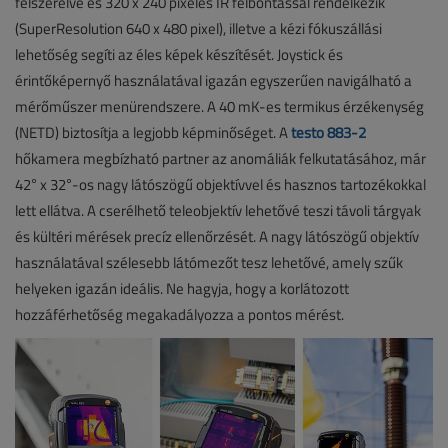
felszerelve és 320 x 240 pixeles IR felbontással rendelkezik
(SuperResolution 640 x 480 pixel), illetve a kézi fókuszállási
lehetőség segíti az éles képek készítését. Joystick és
érintőképernyő használatával igazán egyszerűen navigálható a
mérőműszer menürendszere. A 40 mK-es termikus érzékenység
(NETD) biztosítja a legjobb képminőséget. A
testo 883-2
hőkamera megbízható partner az anomáliák felkutatásához, már
42° x 32°-os nagy látószögű objektívvel és hasznos tartozékokkal
lett ellátva. A cserélhető teleobjektív lehetővé teszi távoli tárgyak
és kültéri mérések precíz ellenőrzését. A nagy látószögű objektív
használatával szélesebb látómezőt tesz lehetővé, amely szűk
helyeken igazán ideális. Ne hagyja, hogy a korlátozott
hozzáférhetőség megakadályozza a pontos mérést.