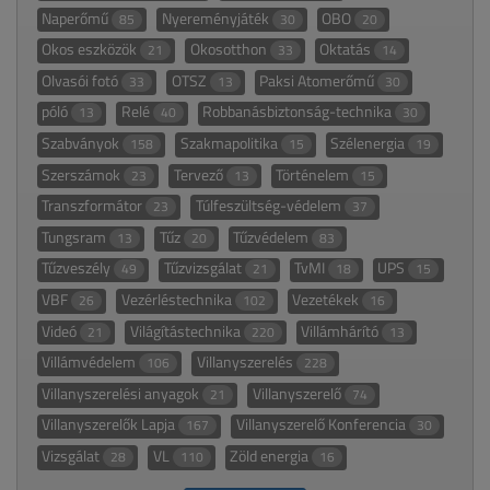
Naperőmű
Nyereményjáték
OBO
85
30
20
Okos eszközök
Okosotthon
Oktatás
21
33
14
Olvasói fotó
OTSZ
Paksi Atomerőmű
33
13
30
póló
Relé
Robbanásbiztonság-technika
13
40
30
Szabványok
Szakmapolitika
Szélenergia
158
15
19
Szerszámok
Tervező
Történelem
23
13
15
Transzformátor
Túlfeszültség-védelem
23
37
Tungsram
Tűz
Tűzvédelem
13
20
83
Tűzveszély
Tűzvizsgálat
TvMI
UPS
49
21
18
15
VBF
Vezérléstechnika
Vezetékek
26
102
16
Videó
Világítástechnika
Villámhárító
21
220
13
Villámvédelem
Villanyszerelés
106
228
Villanyszerelési anyagok
Villanyszerelő
21
74
Villanyszerelők Lapja
Villanyszerelő Konferencia
167
30
Vizsgálat
VL
Zöld energia
28
110
16