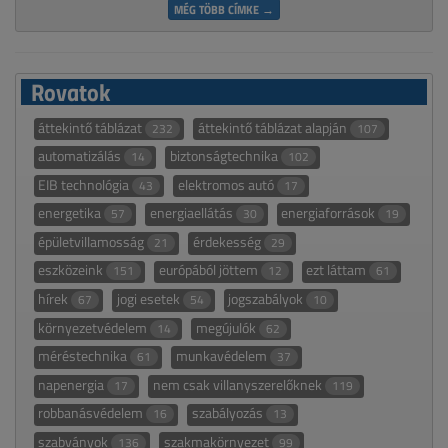
MÉG TÖBB CÍMKE →
Rovatok
áttekintő táblázat
áttekintő táblázat alapján
232
107
automatizálás
biztonságtechnika
14
102
EIB technológia
elektromos autó
43
17
energetika
energiaellátás
energiaforrások
57
30
19
épületvillamosság
érdekesség
21
29
eszközeink
európából jöttem
ezt láttam
151
12
61
hírek
jogi esetek
jogszabályok
67
54
10
környezetvédelem
megújulók
14
62
méréstechnika
munkavédelem
61
37
napenergia
nem csak villanyszerelőknek
17
119
robbanásvédelem
szabályozás
16
13
szabványok
szakmakörnyezet
136
99