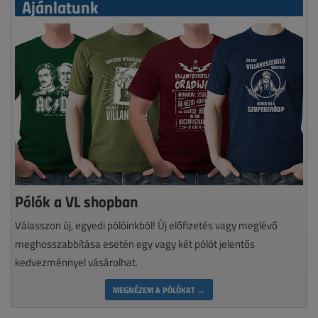
Ajánlatunk
Pólók a VL shopban
Válasszon új, egyedi pólóinkból! Új előfizetés vagy meglévő
meghosszabbítása esetén egy vagy két pólót jelentős
kedvezménnyel vásárolhat.
MEGNÉZEM A PÓLÓKAT →