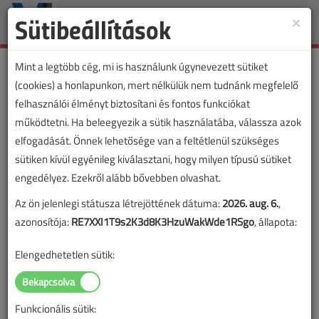
Sütibeállítások
×
Toggle
naviga
Mint a legtöbb cég, mi is használunk úgynevezett sütiket
(cookies) a honlapunkon, mert nélkülük nem tudnánk megfelelő
felhasználói élményt biztosítani és fontos funkciókat
működtetni. Ha beleegyezik a sütik használatába, válassza azok
elfogadását. Önnek lehetősége van a feltétlenül szükséges
sütiken kívül egyénileg kiválasztani, hogy milyen típusú sütiket
engedélyez. Ezekről alább bővebben olvashat.
Az ön jelenlegi státusza létrejöttének dátuma:
2026. aug. 6.
,
azonosítója:
RE7XXI1T9s2K3d8K3HzuWakWde1RSgo
, állapota:
Elengedhetetlen sütik:
Funkcionális sütik: