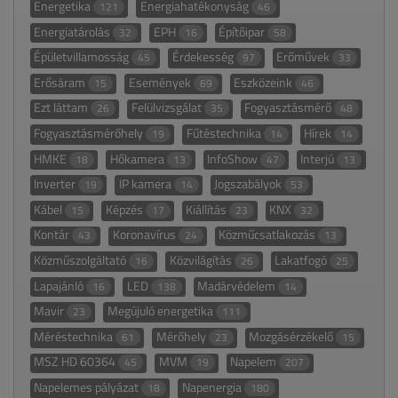
Energetika
Energiahatékonyság
121
46
Energiatárolás
EPH
Építőipar
32
16
58
Épületvillamosság
Érdekesség
Erőművek
45
97
33
Erősáram
Események
Eszközeink
15
69
46
Ezt láttam
Felülvizsgálat
Fogyasztásmérő
26
35
48
Fogyasztásmérőhely
Fűtéstechnika
Hírek
19
14
14
HMKE
Hőkamera
InfoShow
Interjú
18
13
47
13
Inverter
IP kamera
Jogszabályok
19
14
53
Kábel
Képzés
Kiállítás
KNX
15
17
23
32
Kontár
Koronavírus
Közműcsatlakozás
43
24
13
Közműszolgáltató
Közvilágítás
Lakatfogó
16
26
25
Lapajánló
LED
Madárvédelem
16
138
14
Mavir
Megújuló energetika
23
111
Méréstechnika
Mérőhely
Mozgásérzékelő
61
23
15
MSZ HD 60364
MVM
Napelem
45
19
207
Napelemes pályázat
Napenergia
18
180