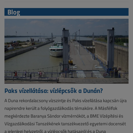
Blog
Paks vízellátása: vízlépcsők a Dunán?
A Duna rekordalacsony vízszintje és Paks vízellátása kapcsán újra
napirendre került a folyógazdálkodás témaköre. A Másfélfok
megkérdezte Baranya Sándor vízmérnököt, a BME Vízépítési és
Vízgazdálkodási Tanszékének tanszékvezető egyetemi docensét
a jelenlegi helyzetről, a vízlépcsők hatásairól és a Duna