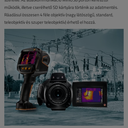
működik, illetve cserélhető SD kártyára történik az adatmentés.
Ráadásul összesen 4 féle objektív (nagy látószögű, standard,
teleobjektív és szuper teleobjektív) érhető el hozzá.