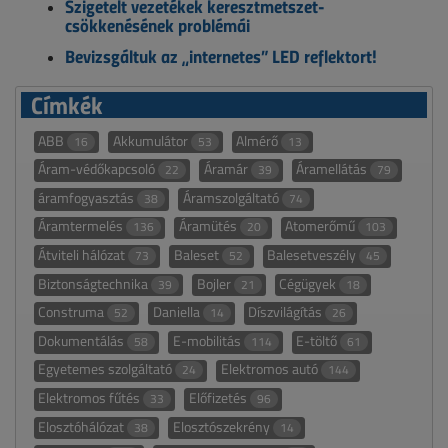
Szigetelt vezetékek keresztmetszet-
csökkenésének problémái
Bevizsgáltuk az „internetes” LED reflektort!
Címkék
ABB
Akkumulátor
Almérő
16
53
13
Áram-védőkapcsoló
Áramár
Áramellátás
22
39
79
áramfogyasztás
Áramszolgáltató
38
74
Áramtermelés
Áramütés
Atomerőmű
136
20
103
Átviteli hálózat
Baleset
Balesetveszély
73
52
45
Biztonságtechnika
Bojler
Cégügyek
39
21
18
Construma
Daniella
Díszvilágítás
52
14
26
Dokumentálás
E-mobilitás
E-töltő
58
114
61
Egyetemes szolgáltató
Elektromos autó
24
144
Elektromos fűtés
Előfizetés
33
96
Elosztóhálózat
Elosztószekrény
38
14