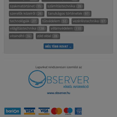
szakmatörténet
számítástechnika
15
28
szerelők közelről
tanulságos történetek
26
97
technológiák
tűzvédelem
vezérléstechnika
27
52
97
világítástechnika
villámvédelem
138
110
vitaindító
zöld oldal
34
28
MÉG TÖBB ROVAT →
Lapunkat rendszeresen szemlézi az
www.observer.hu