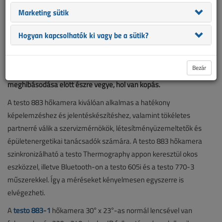
kezelhetőségre és a hatékonyság növelésére fejlesztik ki. A Testo
Marketing sütik
hőkamerák egyszerűsítik a munkafolyamatokat azokon a
területeken, ahol a hőmérsékletet termográfiai úton kívánja
Hogyan kapcsolhatók ki vagy be a sütik?
megjeleníteni. Az épülettermográfiában a Testo hőkamera segít a
hőhidak és a szerkezeti hibák észlelésében. A karbantartás
Bezár
során a mérőműszer lehetővé teszi, hogy még a rendszer
meghibásodása előtt észre vegye, hol van kopás.
A testo 883 hőkamera kiválóan alkalmas a hatékony
képelemzéshez és jelentéskészítéshez, valamint tökéletes
partnerré válik a szervizmérnökök, létesítményüzemeltetők és
épületenergetikai tanácsadók számára. A testo 883 hőkamera
szinkronizálható a testo Thermography appon keresztül okos
eszközzel, illetve Bluetooth-on a testo 605i és a testo 770-3
műszerekkel. Így a méréseket kényelmesen egyszerre is
elvégezheti.
A
testo 883-1
hőkamera 30° x 23°-as normál lencsével van