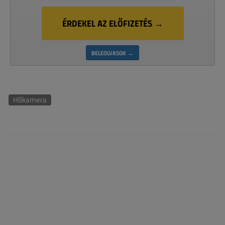
ÉRDEKEL AZ ELŐFIZETÉS →
BELEOLVASOK →
Hőkamera