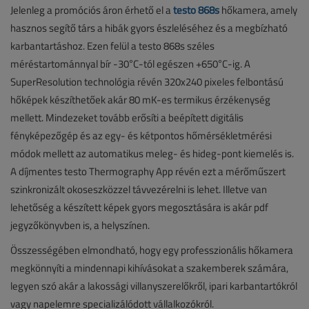
Jelenleg a promóciós áron érhető el a
testo 868s
hőkamera, amely
hasznos segítő társ a hibák gyors észleléséhez és a megbízható
karbantartáshoz. Ezen felül a testo 868s széles
méréstartománnyal bír -30°C-tól egészen +650°C-ig. A
SuperResolution technológia révén 320x240 pixeles felbontású
hőképek készíthetőek akár 80 mK-es termikus érzékenység
mellett. Mindezeket tovább erősíti a beépített digitális
fényképezőgép és az egy- és kétpontos hőmérsékletmérési
módok mellett az automatikus meleg- és hideg-pont kiemelés is.
A díjmentes testo Thermography App révén ezt a mérőműszert
szinkronizált okoseszközzel távvezérelni is lehet. Illetve van
lehetőség a készített képek gyors megosztására is akár pdf
jegyzőkönyvben is, a helyszínen.
Összességében elmondható, hogy egy professzionális hőkamera
megkönnyíti a mindennapi kihívásokat a szakemberek számára,
legyen szó akár a lakossági villanyszerelőkről, ipari karbantartókról
vagy napelemre specializálódott vállalkozókról.