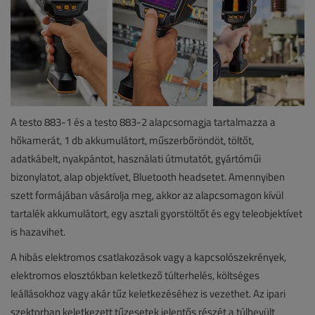
A testo 883-1 és a testo 883-2 alapcsomagja tartalmazza a
hőkamerát, 1 db akkumulátort, műszerbőröndöt, töltőt,
adatkábelt, nyakpántot, használati útmutatót, gyártóműi
bizonylatot, alap objektívet, Bluetooth headsetet. Amennyiben
szett formájában vásárolja meg, akkor az alapcsomagon kívül
tartalék akkumulátort, egy asztali gyorstöltőt és egy teleobjektívet
is hazavihet.
A hibás elektromos csatlakozások vagy a kapcsolószekrények,
elektromos elosztókban keletkező túlterhelés, költséges
leállásokhoz vagy akár tűz keletkezéséhez is vezethet. Az ipari
szektorban keletkezett tűzesetek jelentős részét a túlhevült