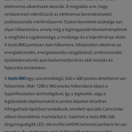
elektromos alkatrészek okozzák. A megoldás erre, hogy
rendszeresen ellenőrizzük az elektromos berendezéseket
professzionális mérőműszerrel. Szakembereknek szüksége van
olyan hőkamerára, amely még a legmagasabb követelményeknek
is megfelel a rugalmassága, a minősége és a teljesítménye révén.
A testo 890 pontosan ilyen hőkamera. Kifejezetten alkalmas az
energiatermelés, energiaelosztás vizsgálatánál, professzionális
épületelemzésnél, ipari karbantartásnál és akár kutatás és
fejlesztési területeken.
A
testo 890
egy csúcsminőségű, 640 x 480 pixeles de­tektorral van
felszerelve. Akár 1280 x 960 pixeles felbontásra képes a
SuperResolution technológiával, így a legkisebb, vagy a
legtávolabbi objektumokról is pontos képeket készíthet.
Kiforgatható kijelzővel rendelkezik, emellett speciális Camcorder
stílusú készülékház markolattal is. Valamint a testo 890 2db
tárgymegvilágító LED-del és MicroHDMI kimeneti porttal is fel van
szerelve. Az adatkommunikáció MiniUSB porton keresztül