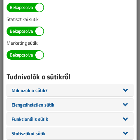
Testo hőkamerák a
hatékonyabb munkavégzés
Statisztikai sütik:
érdekében
2023. november 2. |
támogatott cikk |
1131 |
Marketing sütik:
Tudnivalók a sütikről
Mik azok a sütik?
Elengedhetetlen sütik
Funkcionális sütik
A Testo figyelemmel kíséri az ügyfelek igényeit így a
Statisztikai sütik
mérőműszerek funkcióit a praktikuságra a könnyen