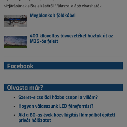
vízjárásának előrejelzéséről. Válaszai alább olvashatók.
Megblankolt földkábel
400 kilovoltos távvezetéket húztak át az
M35-ös felett
Facebook
Olvasta már?
Szeret-e családi házba csapni a villám?
Hogyan válasszunk LED fényforrást?
Aki a 80-as évek közvilágítási lámpáiból épített
privát hálózatot