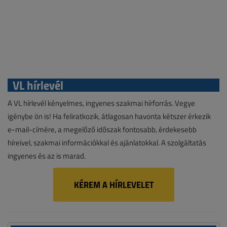
VL hírlevél
A VL hírlevél kényelmes, ingyenes szakmai hírforrás. Vegye
igénybe ön is! Ha feliratkozik, átlagosan havonta kétszer érkezik
e-mail-címére, a megelőző időszak fontosabb, érdekesebb
híreivel, szakmai információkkal és ajánlatokkal. A szolgáltatás
ingyenes és az is marad.
KÉREM A HÍRLEVELET