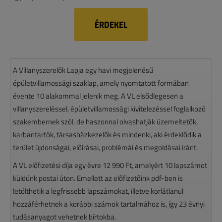
ÉRDEKEL
A Villanyszerelők Lapja egy havi megjelenésű
épületvillamossági szaklap, amely nyomtatott formában
évente 10 alakommal jelenik meg. A VL elsődlegesen a
villanyszereléssel, épületvillamossági kivitelezéssel foglalkozó
szakembernek szól, de haszonnal olvashatják üzemeltetők,
karbantartók, társasházkezelők és mindenki, aki érdeklődik a
terület újdonságai, előírásai, problémái és megoldásai iránt.
A VL előfizetési díja egy évre 12 990 Ft, amelyért 10 lapszámot
küldünk postai úton. Emellett az előfizetőink pdf-ben is
letölthetik a legfrissebb lapszámokat, illetve korlátlanul
hozzáférhetnek a korábbi számok tartalmához is, így 23 évnyi
tudásanyagot vehetnek bírtokba.