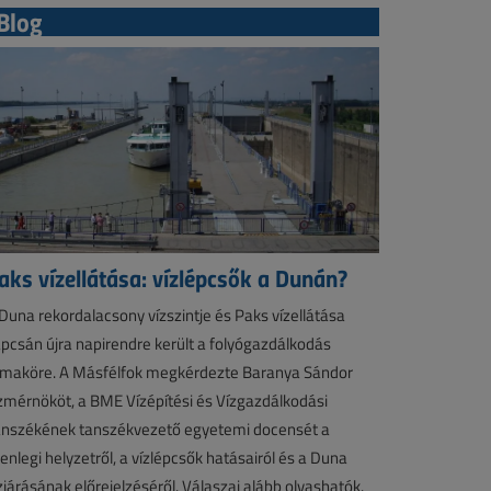
Blog
aks vízellátása: vízlépcsők a Dunán?
Duna rekordalacsony vízszintje és Paks vízellátása
pcsán újra napirendre került a folyógazdálkodás
maköre. A Másfélfok megkérdezte Baranya Sándor
zmérnököt, a BME Vízépítési és Vízgazdálkodási
nszékének tanszékvezető egyetemi docensét a
lenlegi helyzetről, a vízlépcsők hatásairól és a Duna
zjárásának előrejelzéséről. Válaszai alább olvashatók.