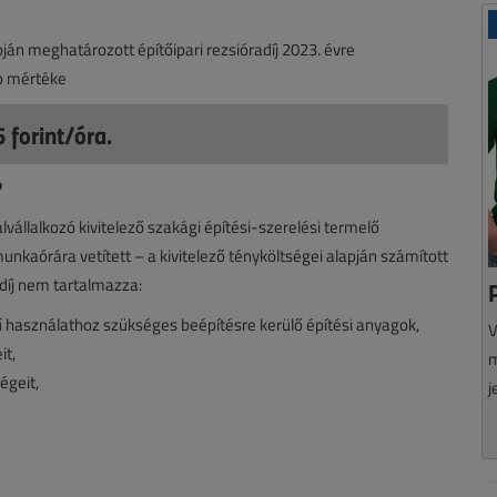
ján meghatározott építőipari rezsióradíj 2023. évre
bb mértéke
 forint/óra.
?
 alvállalkozó kivitelező szakági építési-szerelési termelő
kaórára vetített – a kivitelező tényköltségei alapján számított
adíj nem tartalmazza:
ű használathoz szükséges beépítésre kerülő építési anyagok,
V
it,
m
égeit,
j