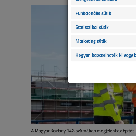
Funkcionális sütik
Statisztikai sütik
Marketing sütik
Hogyan kapcsolhatók ki vagy b
A Magyar Közlöny 142. számában megjelent az építési é