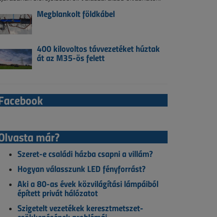
Megblankolt földkábel
400 kilovoltos távvezetéket húztak
át az M35-ös felett
Facebook
Olvasta már?
Szeret-e családi házba csapni a villám?
Hogyan válasszunk LED fényforrást?
Aki a 80-as évek közvilágítási lámpáiból
épített privát hálózatot
Szigetelt vezetékek keresztmetszet-