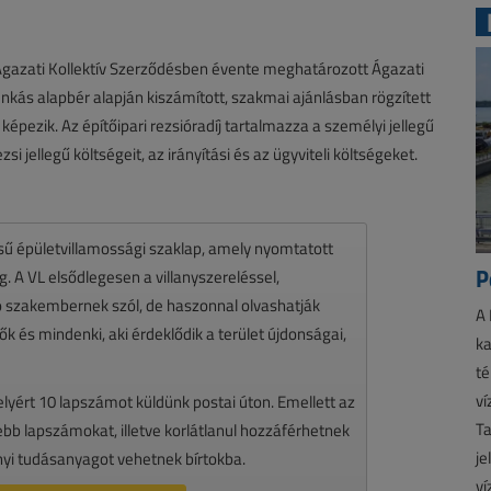
ri Ágazati Kollektív Szerződésben évente meghatározott Ágazati
kás alapbér alapján kiszámított, szakmai ajánlásban rögzített
pezik. Az építőipari rezsióradíj tartalmazza a személyi jellegű
zsi jellegű költségeit, az irányítási és az ügyviteli költségeket.
ésű épületvillamossági szaklap, amely nyomtatott
P
 A VL elsődlegesen a villanyszereléssel,
zó szakembernek szól, de haszonnal olvashatják
A 
k és mindenki, aki érdeklődik a terület újdonságai,
ka
té
ví
melyért 10 lapszámot küldünk postai úton. Emellett az
Ta
ssebb lapszámokat, illetve korlátlanul hozzáférhetnek
je
nyi tudásanyagot vehetnek bírtokba.
ví