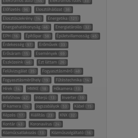
Elektromos autó
Elektromos fűtés
144
33
Előfizetés
Elosztóhálózat
96
38
Elosztószekrény
Energetika
14
121
Energiahatékonyság
Energiatárolás
46
32
EPH
Építőipar
Épületvillamosság
16
58
45
Érdekesség
Erőművek
97
33
Erősáram
Események
15
69
Eszközeink
Ezt láttam
46
26
Felülvizsgálat
Fogyasztásmérő
35
48
Fogyasztásmérőhely
Fűtéstechnika
19
14
Hírek
HMKE
Hőkamera
14
18
13
InfoShow
Interjú
Inverter
47
13
19
IP kamera
Jogszabályok
Kábel
14
53
15
Képzés
Kiállítás
KNX
17
23
32
Kontár
Koronavírus
43
24
Közműcsatlakozás
Közműszolgáltató
13
16