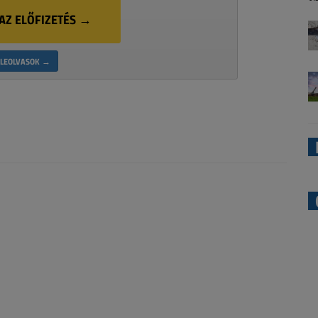
AZ ELŐFIZETÉS →
LEOLVASOK →