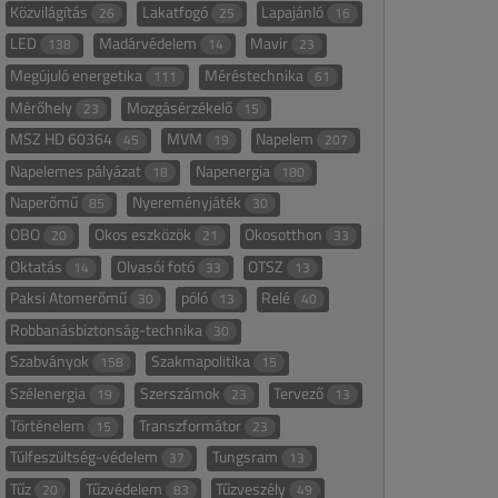
Közvilágítás
Lakatfogó
Lapajánló
26
25
16
LED
Madárvédelem
Mavir
138
14
23
Megújuló energetika
Méréstechnika
111
61
Mérőhely
Mozgásérzékelő
23
15
MSZ HD 60364
MVM
Napelem
45
19
207
Napelemes pályázat
Napenergia
18
180
Naperőmű
Nyereményjáték
85
30
OBO
Okos eszközök
Okosotthon
20
21
33
Oktatás
Olvasói fotó
OTSZ
14
33
13
Paksi Atomerőmű
póló
Relé
30
13
40
Robbanásbiztonság-technika
30
Szabványok
Szakmapolitika
158
15
Szélenergia
Szerszámok
Tervező
19
23
13
Történelem
Transzformátor
15
23
Túlfeszültség-védelem
Tungsram
37
13
Tűz
Tűzvédelem
Tűzveszély
20
83
49