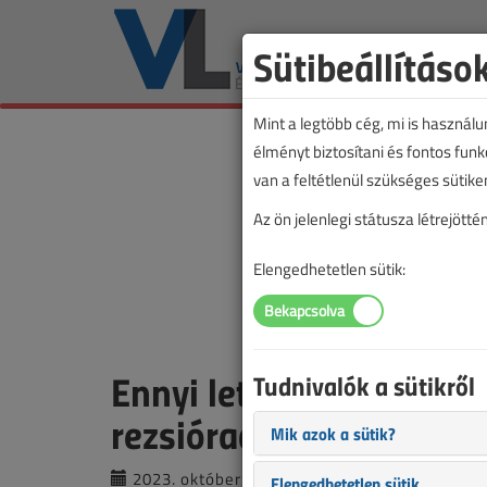
Sütibeállításo
Mint a legtöbb cég, mi is használ
élményt biztosítani és fontos fun
van a feltétlenül szükséges sütike
Az ön jelenlegi státusza létrejöt
Elengedhetetlen sütik:
Ennyi lett a 2023. évi m
Tudnivalók a sütikről
rezsióradíj összege
Mik azok a sütik?
2023. október 10. |
VL online |
4512 |
Elengedhetetlen sütik