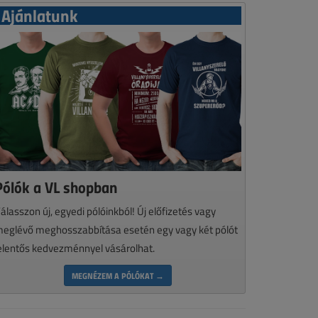
Ajánlatunk
Pólók a VL shopban
álasszon új, egyedi pólóinkból! Új előfizetés vagy
eglévő meghosszabbítása esetén egy vagy két pólót
elentős kedvezménnyel vásárolhat.
MEGNÉZEM A PÓLÓKAT →