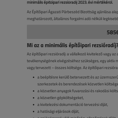
minimális építőipari rezsióradíj 2023. évi mértékéről.
Az Építőipari Ágazati Párbeszéd Bizottság ajánlása alap
meghatározott, általános forgalmi adó nélküli legkise
5856
Mi az a minimális építőipari rezsióradíj
Az építőipari rezsióradíj: a vállalkozó kivitelező vagy az
tevékenységének elvégzéséhez szükséges, egy aktív mun
vagy tervezett – összes költsége. Az építőipari rezsiór
a beépítésre kerülő betervezett és az üzemszer
szerkezetek és berendezések közvetlen költsége
a közvetlen anyagok fuvarozási és rakodási költs
a közvetlen gépköltségeket,
a kivitelezési dokumentáció tervezési díját,
a hatósági eljárások díját,