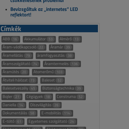
csökkenésének problémái
Bevizsgáltuk az „internetes” LED
reflektort!
Címkék
ABB
Akkumulátor
Almérő
16
53
13
Áram-védőkapcsoló
Áramár
22
39
Áramellátás
áramfogyasztás
79
38
Áramszolgáltató
Áramtermelés
74
136
Áramütés
Atomerőmű
20
103
Átviteli hálózat
Baleset
73
52
Balesetveszély
Biztonságtechnika
45
39
Bojler
Cégügyek
Construma
21
18
52
Daniella
Díszvilágítás
14
26
Dokumentálás
E-mobilitás
58
114
E-töltő
Egyetemes szolgáltató
61
24