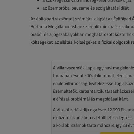
a szükségessé váló minőség-ellenőrzések díját,
az üzempróba, beüzemelés szolgáltatási díját.
Az építőipari rezsióradíj számítási alapját az Építőipa
Bértarifa Megállapodásban szereplő minimális szakmun
órabér és a jogszabályokban meghatározott közterhek ké
költségeket, az ellátási költségeket, a fizikai dolgozók re
A Villanyszerelők Lapja egy havi megjelen
formában évente 10 alakommal jelenik meg.
épületvillamossági kivitelezéssel foglalko
üzemeltetők, karbantartók, társasházkezelő
előírásai, problémái és megoldásai iránt.
A VL előfizetési díja egy évre 12 990 Ft, a
előfizetőink pdf-ben is letölthetik a legfri
a korábbi számok tartalmához is, így 23 év