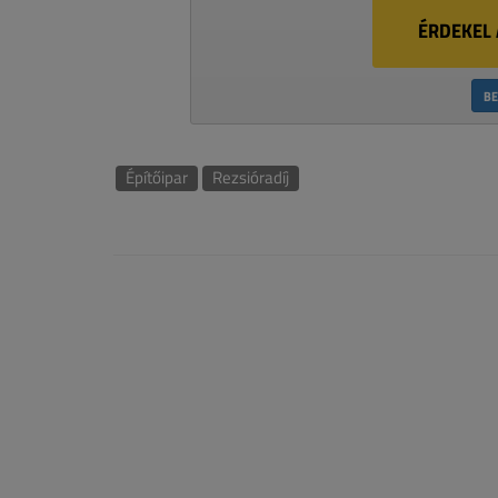
ÉRDEKEL 
BE
Építőipar
Rezsióradíj