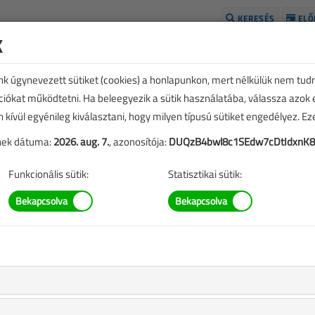
KERESÉS
ELŐ
k
H
unk úgynevezett sütiket (cookies) a honlapunkon, mert nélkülük nem tud
kciókat működtetni. Ha beleegyezik a sütik használatába, válassza azok
n kívül egyénileg kiválasztani, hogy milyen típusú sütiket engedélyez. E
tének dátuma:
2026. aug. 7.
, azonosítója:
DUQzB4bwl8c1SEdw7cDtIdxnK
Funkcionális sütik:
Statisztikai sütik:
inimális építőipari