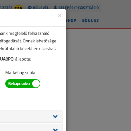
FIZETÉS
HÍRLEVÉL
BELÉPÉS/REGISZTRÁCIÓ
TIPP
×
ÍREK
LAPSZÁMOK
BLOG
SHOP
BÓNUSZ
nánk megfelelő felhasználói
 elfogadását. Önnek lehetősége
zekről alább bővebben olvashat.
8UA8PQ
, állapota:
Marketing sütik: