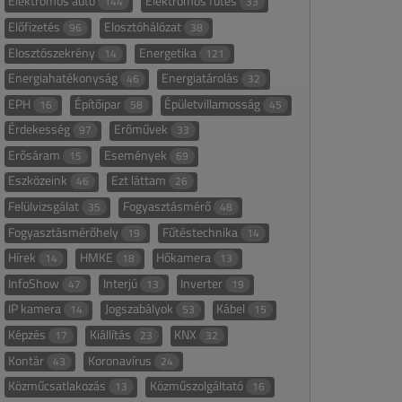
Elektromos autó
Elektromos fűtés
144
33
Előfizetés
Elosztóhálózat
96
38
Elosztószekrény
Energetika
14
121
Energiahatékonyság
Energiatárolás
46
32
EPH
Építőipar
Épületvillamosság
16
58
45
Érdekesség
Erőművek
97
33
Erősáram
Események
15
69
Eszközeink
Ezt láttam
46
26
Felülvizsgálat
Fogyasztásmérő
35
48
Fogyasztásmérőhely
Fűtéstechnika
19
14
Hírek
HMKE
Hőkamera
14
18
13
InfoShow
Interjú
Inverter
47
13
19
IP kamera
Jogszabályok
Kábel
14
53
15
Képzés
Kiállítás
KNX
17
23
32
Kontár
Koronavírus
43
24
Közműcsatlakozás
Közműszolgáltató
13
16