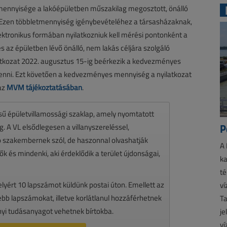
ennyisége a lakóépületben műszakilag megosztott, önálló
Ezen többletmennyiség igénybevételéhez a társasházaknak,
ktronikus formában nyilatkozniuk kell mérési pontonként a
 az épületben lévő önálló, nem lakás céljára szolgáló
atkozat 2022. augusztus 15-ig beérkezik a kedvezményes
venni. Ezt követően a kedvezményes mennyiség a nyilatkozat
 az
MVM tájékoztatásában
.
ésű épületvillamossági szaklap, amely nyomtatott
P
 A VL elsődlegesen a villanyszereléssel,
zó szakembernek szól, de haszonnal olvashatják
A 
k és mindenki, aki érdeklődik a terület újdonságai,
ka
té
melyért 10 lapszámot küldünk postai úton. Emellett az
ví
ssebb lapszámokat, illetve korlátlanul hozzáférhetnek
Ta
nyi tudásanyagot vehetnek bírtokba.
je
ví