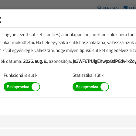
KERESÉS
ELŐ
k
H
unk úgynevezett sütiket (cookies) a honlapunkon, mert nélkülük nem tud
kciókat működtetni. Ha beleegyezik a sütik használatába, válassza azok
n kívül egyénileg kiválasztani, hogy milyen típusú sütiket engedélyez. E
tének dátuma:
2026. aug. 8.
, azonosítója:
js3WF6TrUlgEKwpx8dPGdv4xZo
Funkcionális sütik:
Statisztikai sütik:
leknek szóló tájékoztatása