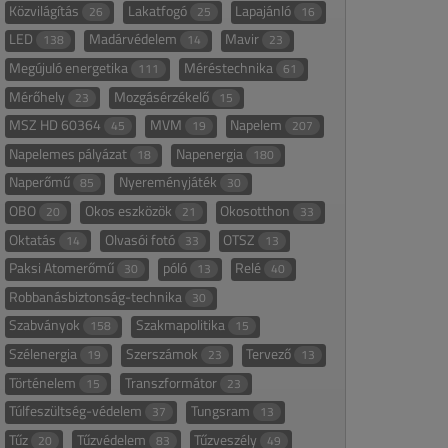
Közvilágítás
Lakatfogó
Lapajánló
26
25
16
LED
Madárvédelem
Mavir
138
14
23
Megújuló energetika
Méréstechnika
111
61
Mérőhely
Mozgásérzékelő
23
15
MSZ HD 60364
MVM
Napelem
45
19
207
Napelemes pályázat
Napenergia
18
180
Naperőmű
Nyereményjáték
85
30
OBO
Okos eszközök
Okosotthon
20
21
33
Oktatás
Olvasói fotó
OTSZ
14
33
13
Paksi Atomerőmű
póló
Relé
30
13
40
Robbanásbiztonság-technika
30
Szabványok
Szakmapolitika
158
15
Szélenergia
Szerszámok
Tervező
19
23
13
Történelem
Transzformátor
15
23
Túlfeszültség-védelem
Tungsram
37
13
Tűz
Tűzvédelem
Tűzveszély
20
83
49