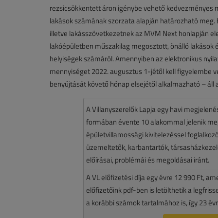
rezsicsökkentett áron igénybe vehető kedvezményes m
lakások számának szorzata alapján határozható meg. 
illetve lakásszövetkezetnek az MVM Next honlapján ele
lakóépületben műszakilag megosztott, önálló lakások és
helyiségek számáról. Amennyiben az elektronikus nyil
mennyiséget 2022. augusztus 1-jétől kell figyelembe 
benyújtását követő hónap elsejétől alkalmazható – áll
A Villanyszerelők Lapja egy havi megjelen
formában évente 10 alakommal jelenik meg.
épületvillamossági kivitelezéssel foglalko
üzemeltetők, karbantartók, társasházkezelő
előírásai, problémái és megoldásai iránt.
A VL előfizetési díja egy évre 12 990 Ft, a
előfizetőink pdf-ben is letölthetik a legfri
a korábbi számok tartalmához is, így 23 év