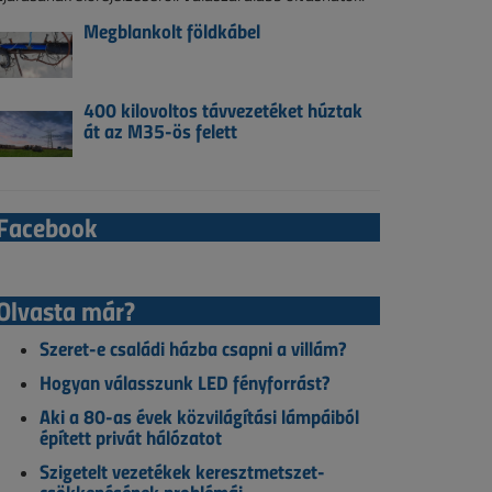
Megblankolt földkábel
400 kilovoltos távvezetéket húztak
át az M35-ös felett
Facebook
Olvasta már?
Szeret-e családi házba csapni a villám?
Hogyan válasszunk LED fényforrást?
Aki a 80-as évek közvilágítási lámpáiból
épített privát hálózatot
Szigetelt vezetékek keresztmetszet-