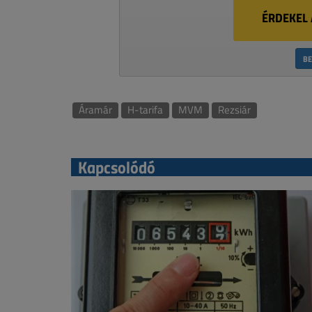
ÉRDEKEL 
BE
Áramár
H-tarifa
MVM
Rezsiár
Kapcsolódó