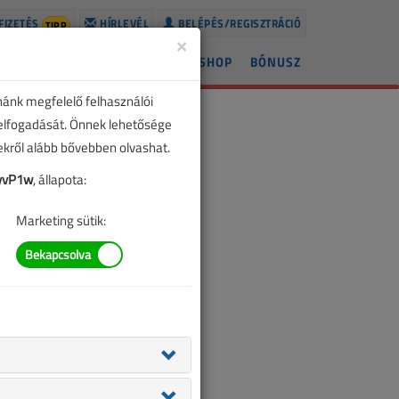
FIZETÉS
HÍRLEVÉL
BELÉPÉS/REGISZTRÁCIÓ
TIPP
×
ÍREK
LAPSZÁMOK
BLOG
SHOP
BÓNUSZ
nánk megfelelő felhasználói
 elfogadását. Önnek lehetősége
zekről alább bővebben olvashat.
yvP1w
, állapota:
Marketing sütik: