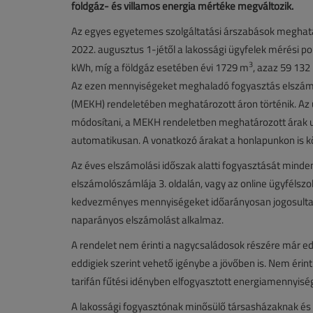
földgáz- és villamos energia mértéke megváltozik.
Az egyes egyetemes szolgáltatási árszabások meghatáro
2022. augusztus 1-jétől a lakossági ügyfelek mérési p
3
kWh, míg a földgáz esetében évi 1729 m
, azaz 59 132
Az ezen mennyiségeket meghaladó fogyasztás elszámo
(MEKH) rendeletében meghatározott áron történik. Az ü
módosítani, a MEKH rendeletben meghatározott árak u
automatikusan. A vonatkozó árakat a honlapunkon is k
Az éves elszámolási időszak alatti fogyasztását minde
elszámolószámlája 3. oldalán, vagy az online ügyfélszolg
kedvezményes mennyiségeket időarányosan jogosultak
naparányos elszámolást alkalmaz.
A rendelet nem érinti a nagycsaládosok részére már ed
eddigiek szerint vehető igénybe a jövőben is. Nem érint
tarifán fűtési idényben elfogyasztott energiamennyisé
A lakossági fogyasztónak minősülő társasházaknak és