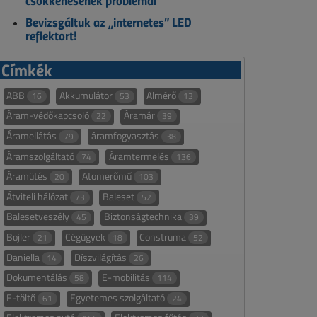
csökkenésének problémái
Bevizsgáltuk az „internetes” LED
reflektort!
Címkék
ABB
Akkumulátor
Almérő
16
53
13
Áram-védőkapcsoló
Áramár
22
39
Áramellátás
áramfogyasztás
79
38
Áramszolgáltató
Áramtermelés
74
136
Áramütés
Atomerőmű
20
103
Átviteli hálózat
Baleset
73
52
Balesetveszély
Biztonságtechnika
45
39
Bojler
Cégügyek
Construma
21
18
52
Daniella
Díszvilágítás
14
26
Dokumentálás
E-mobilitás
58
114
E-töltő
Egyetemes szolgáltató
61
24