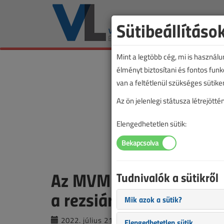
Sütibeállításo
Mint a legtöbb cég, mi is használ
élményt biztosítani és fontos fun
van a feltétlenül szükséges sütike
Az ön jelenlegi státusza létrejöt
Elengedhetetlen sütik:
Az MVM lakossági ügyfe
Tudnivalók a sütikről
a rezsiárváltozásról
Mik azok a sütik?
2022. július 21. |
VL online |
3513 |
Elengedhetetlen sütik