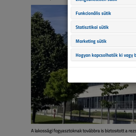
Funkcionális sütik
Statisztikai sütik
Marketing sütik
Hogyan kapcsolhatók ki vagy b
A lakossági fogyasztóknak továbbra is biztosított a re