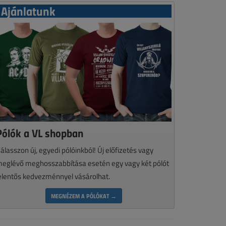
Ajánlatunk
Pólók a VL shopban
álasszon új, egyedi pólóinkból! Új előfizetés vagy
eglévő meghosszabbítása esetén egy vagy két pólót
elentős kedvezménnyel vásárolhat.
MEGNÉZEM A PÓLÓKAT →