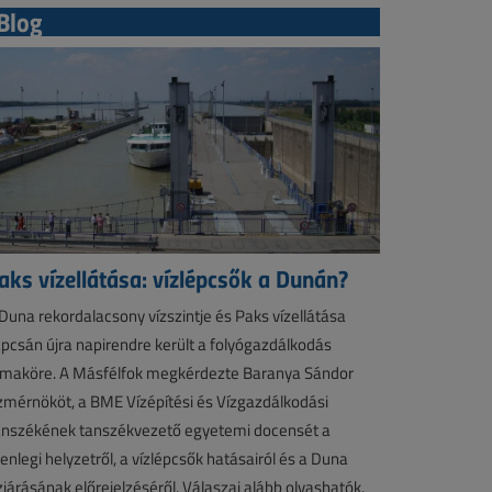
Blog
aks vízellátása: vízlépcsők a Dunán?
Duna rekordalacsony vízszintje és Paks vízellátása
pcsán újra napirendre került a folyógazdálkodás
maköre. A Másfélfok megkérdezte Baranya Sándor
zmérnököt, a BME Vízépítési és Vízgazdálkodási
nszékének tanszékvezető egyetemi docensét a
lenlegi helyzetről, a vízlépcsők hatásairól és a Duna
zjárásának előrejelzéséről. Válaszai alább olvashatók.