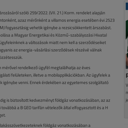
zásáról szóló 259/2022. (VII. 21.) Korm. rendelet alapján
ontonként, azaz mérőnként a villamos energia esetében évi 2523
 MJ fogyasztásig vehetik igénybe a rezsicsökkentett árszabást.
lása a Magyar Energetikai és Közmű-szabályozási Hivatal
gyfeleinknek a változások miatt nem kell a szerződéseiket
gyanis az energia-vásárlási szerződések részévé válnak
özzétesszük.
n mérővel rendelkező ügyfél megtalálhatja az éves
álati felületeken, illetve a mobilapplikációkban. Az ügyfelek a
 igénybe venni. Ennek érdekében az egyetemes szolgáltató
V
m
j
dig is biztosított kedvezményt földgáz vonatkozásában, az az
i továbbá a B GEO tarifán vételezők által elfogyasztott és a H
get.
 lakásszövetkezeteknek földgáz vonatkozásában a