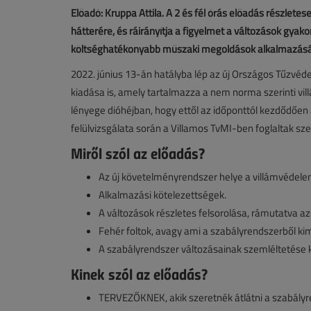
Előadó: Kruppa Attila. A 2 és fél órás előadás részlete
hátterére, és ráirányítja a figyelmet a változások gyak
költséghatékonyabb műszaki megoldások alkalmazásá
2022. június 13-án hatályba lép az új Országos Tűzvéd
kiadása is, amely tartalmazza a nem norma szerinti v
lényege dióhéjban, hogy ettől az időponttól kezdődően
felülvizsgálata során a Villamos TvMI-ben foglaltak szerin
Miről szól az előadás?
Az új követelményrendszer helye a villámvédel
Alkalmazási kötelezettségek.
A változások részletes felsorolása, rámutatva az
Fehér foltok, avagy ami a szabályrendszerből ki
A szabályrendszer változásainak szemléltetése 
Kinek szól az előadás?
TERVEZŐKNEK, akik szeretnék átlátni a szabályre