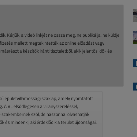
ik. Kérjük, a videó linkjét ne ossza meg, ne publikálja, ne küldje
jfizetés mellett megtekintették az online előadást vagy
részt a készítők iránti tiszteletből, akik jelentős idő- és
ésű épületvillamossági szaklap, amely nyomtatott
 A VL elsődlegesen a villanyszereléssel,
zó szakembernek szól, de haszonnal olvashatják
k és mindenki, aki érdeklődik a terület újdonságai,