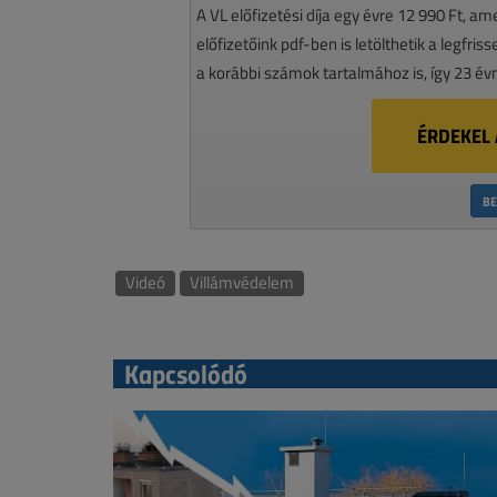
A VL előfizetési díja egy évre 12 990 Ft, a
előfizetőink pdf-ben is letölthetik a legfri
a korábbi számok tartalmához is, így 23 év
ÉRDEKEL 
BE
Videó
Villámvédelem
Kapcsolódó