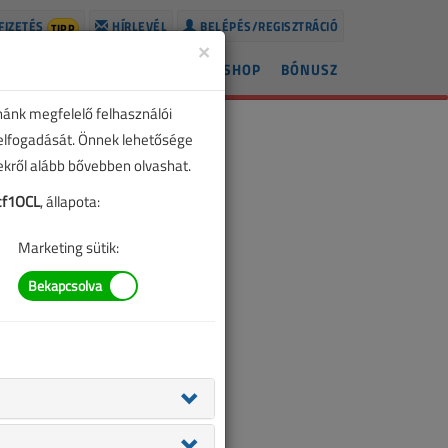
FIZETÉS
HÍRLEVÉL
BELÉPÉS/REGISZTRÁCIÓ
TIPP
×
ÍREK
LAPSZÁMOK
BLOG
SHOP
BÓNUSZ
nánk megfelelő felhasználói
 elfogadását. Önnek lehetősége
zekről alább bővebben olvashat.
f1OCL
, állapota:
Marketing sütik: