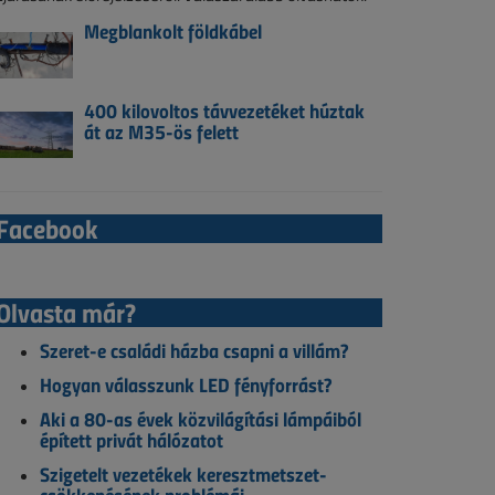
Megblankolt földkábel
400 kilovoltos távvezetéket húztak
át az M35-ös felett
Facebook
Olvasta már?
Szeret-e családi házba csapni a villám?
Hogyan válasszunk LED fényforrást?
Aki a 80-as évek közvilágítási lámpáiból
épített privát hálózatot
Szigetelt vezetékek keresztmetszet-