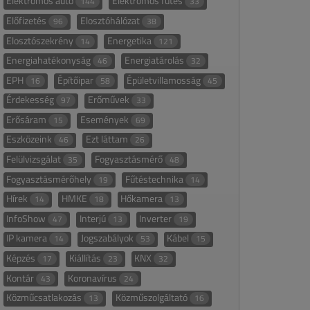
Elektromos autó
Elektromos fűtés
144
33
Előfizetés
Elosztóhálózat
96
38
Elosztószekrény
Energetika
14
121
Energiahatékonyság
Energiatárolás
46
32
EPH
Építőipar
Épületvillamosság
16
58
45
Érdekesség
Erőművek
97
33
Erősáram
Események
15
69
Eszközeink
Ezt láttam
46
26
Felülvizsgálat
Fogyasztásmérő
35
48
Fogyasztásmérőhely
Fűtéstechnika
19
14
Hírek
HMKE
Hőkamera
14
18
13
InfoShow
Interjú
Inverter
47
13
19
IP kamera
Jogszabályok
Kábel
14
53
15
Képzés
Kiállítás
KNX
17
23
32
Kontár
Koronavírus
43
24
Közműcsatlakozás
Közműszolgáltató
13
16