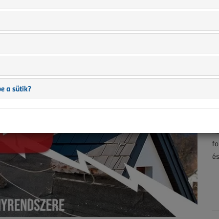
e a sütik?
A 
Ve
ké
fo
és