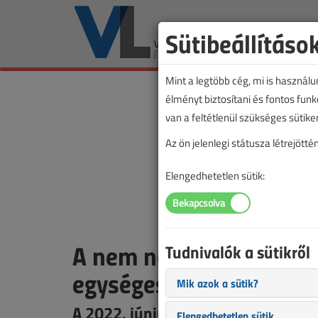
Sütibeállításo
Mint a legtöbb cég, mi is használ
élményt biztosítani és fontos fun
van a feltétlenül szükséges sütike
Az ön jelenlegi státusza létrejöt
Elengedhetetlen sütik:
A nem norma szerinti v
Tudnivalók a sütikről
egységesített követelm
Mik azok a sütik?
A 2022. június 14-én megtartott sz
Elengedhetetlen sütik