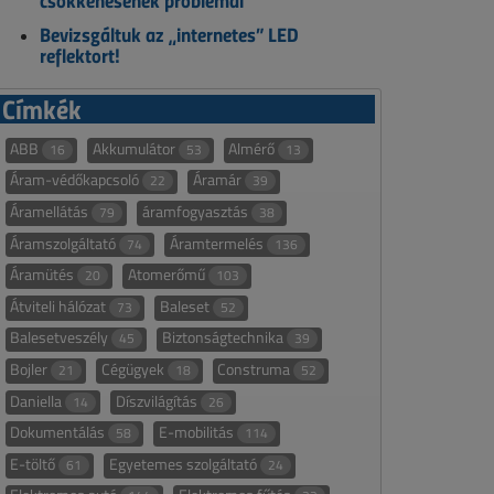
csökkenésének problémái
Bevizsgáltuk az „internetes” LED
reflektort!
Címkék
ABB
Akkumulátor
Almérő
16
53
13
Áram-védőkapcsoló
Áramár
22
39
Áramellátás
áramfogyasztás
79
38
Áramszolgáltató
Áramtermelés
74
136
Áramütés
Atomerőmű
20
103
Átviteli hálózat
Baleset
73
52
Balesetveszély
Biztonságtechnika
45
39
Bojler
Cégügyek
Construma
21
18
52
Daniella
Díszvilágítás
14
26
Dokumentálás
E-mobilitás
58
114
E-töltő
Egyetemes szolgáltató
61
24