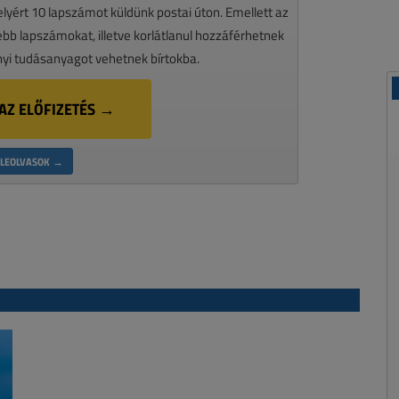
melyért 10 lapszámot küldünk postai úton. Emellett az
ssebb lapszámokat, illetve korlátlanul hozzáférhetnek
nyi tudásanyagot vehetnek bírtokba.
AZ ELŐFIZETÉS →
LEOLVASOK →