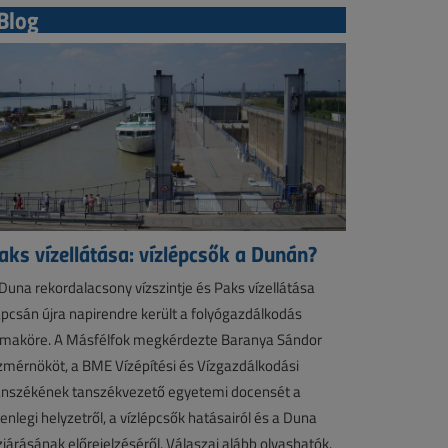
Blog
aks vízellátása: vízlépcsők a Dunán?
Duna rekordalacsony vízszintje és Paks vízellátása
pcsán újra napirendre került a folyógazdálkodás
maköre. A Másfélfok megkérdezte Baranya Sándor
zmérnököt, a BME Vízépítési és Vízgazdálkodási
nszékének tanszékvezető egyetemi docensét a
lenlegi helyzetről, a vízlépcsők hatásairól és a Duna
zjárásának előrejelzéséről. Válaszai alább olvashatók.