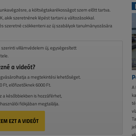
nkavégzésre, a költségtakarékosságot szem előtt tartva.
k szeretnének lépést tartani a változásokkal.
 és szeretné csökkenteni az új szabályok tanulmányozására
szerinti villámvédelem új, egységesített
tele.
zné a videót?
P
gvásárolhatja a megtekintési lehetőséget.
0 Ft, előfizetőknek 6000 Ft.
A 
ka
 a későbbiekben is hozzáférhet,
té
lhasználói fiókjában megtalálja.
ví
Ta
EM EZT A VIDEÓT
je
ví