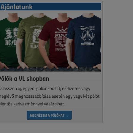
Ajánlatunk
Pólók a VL shopban
álasszon új, egyedi pólóinkból! Új előfizetés vagy
eglévő meghosszabbítása esetén egy vagy két pólót
elentős kedvezménnyel vásárolhat.
MEGNÉZEM A PÓLÓKAT →