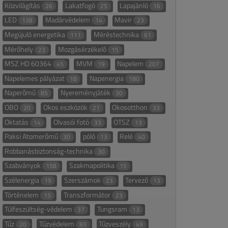
Közvilágítás
Lakatfogó
Lapajánló
26
25
16
LED
Madárvédelem
Mavir
138
14
23
Megújuló energetika
Méréstechnika
111
61
Mérőhely
Mozgásérzékelő
23
15
MSZ HD 60364
MVM
Napelem
45
19
207
Napelemes pályázat
Napenergia
18
180
Naperőmű
Nyereményjáték
85
30
OBO
Okos eszközök
Okosotthon
20
21
33
Oktatás
Olvasói fotó
OTSZ
14
33
13
Paksi Atomerőmű
póló
Relé
30
13
40
Robbanásbiztonság-technika
30
Szabványok
Szakmapolitika
158
15
Szélenergia
Szerszámok
Tervező
19
23
13
Történelem
Transzformátor
15
23
Túlfeszültség-védelem
Tungsram
37
13
Tűz
Tűzvédelem
Tűzveszély
20
83
49