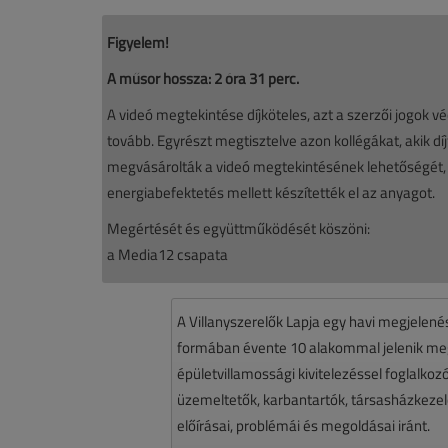
Figyelem!
A műsor hossza: 2 óra 31 perc.
A videó megtekintése díjköteles, azt a szerzői jogok véd
tovább. Egyrészt megtisztelve azon kollégákat, akik dí
megvásárolták a videó megtekintésének lehetőségét, más
energiabefektetés mellett készítették el az anyagot.
Megértését és együttműködését köszöni:
a Media12 csapata
A Villanyszerelők Lapja egy havi megjelen
formában évente 10 alakommal jelenik meg.
épületvillamossági kivitelezéssel foglalko
üzemeltetők, karbantartók, társasházkezelő
előírásai, problémái és megoldásai iránt.