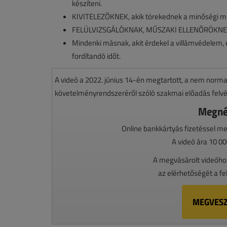
készíteni.
KIVITELEZŐKNEK, akik törekednek a minőségi mu
FELÜLVIZSGÁLÓKNAK, MŰSZAKI ELLENŐRÖKNEK, aki
Mindenki másnak, akit érdekel a villámvédelem,
fordítandó időt.
A videó a 2022. június 14-én megtartott, a nem norma 
követelményrendszeréről szóló szakmai előadás felvé
Megné
Online bankkártyás fizetéssel me
A videó ára 10 00
A megvásárolt videóhoz
az elérhetőségét a fe
MEGVESZ