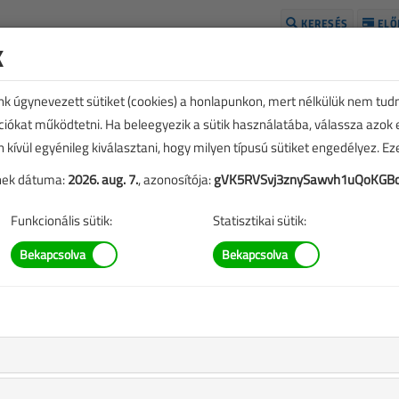
KERESÉS
ELŐ
k
H
unk úgynevezett sütiket (cookies) a honlapunkon, mert nélkülük nem tud
kciókat működtetni. Ha beleegyezik a sütik használatába, válassza azok
n kívül egyénileg kiválasztani, hogy milyen típusú sütiket engedélyez. E
tének dátuma:
2026. aug. 7.
, azonosítója:
gVK5RVSvj3znySawvh1uQoKGBc
Funkcionális sütik:
Statisztikai sütik:
illámvédelem új,
ényrendszere
akmai előadás felvétele