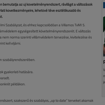
sen bemutatja az új követelményrendszert, rávilágít a változások
orlati következményeire, lehetővé téve esztétikusabb és
t.
elmi Szabályzat, és ehhez kapcsolódóan a Villamos TvMI 5.
illámvédelem egységesített követelményrendszerét. E változás
 a nem norma szerinti villámvédelem tervezése, kivitelezése és
t kell eljárni.
em szabályrendszerében.
V
ok gyakorlati hatására.
m
maradt.
j
konkrét példákon.
ndszert, szakszerű és szabályos, „up to date” terveket akarnak