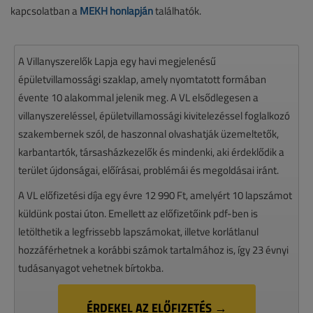
kapcsolatban a
MEKH honlapján
találhatók.
A Villanyszerelők Lapja egy havi megjelenésű
épületvillamossági szaklap, amely nyomtatott formában
évente 10 alakommal jelenik meg. A VL elsődlegesen a
villanyszereléssel, épületvillamossági kivitelezéssel foglalkozó
szakembernek szól, de haszonnal olvashatják üzemeltetők,
karbantartók, társasházkezelők és mindenki, aki érdeklődik a
terület újdonságai, előírásai, problémái és megoldásai iránt.
A VL előfizetési díja egy évre 12 990 Ft, amelyért 10 lapszámot
küldünk postai úton. Emellett az előfizetőink pdf-ben is
letölthetik a legfrissebb lapszámokat, illetve korlátlanul
hozzáférhetnek a korábbi számok tartalmához is, így 23 évnyi
tudásanyagot vehetnek bírtokba.
ÉRDEKEL AZ ELŐFIZETÉS →