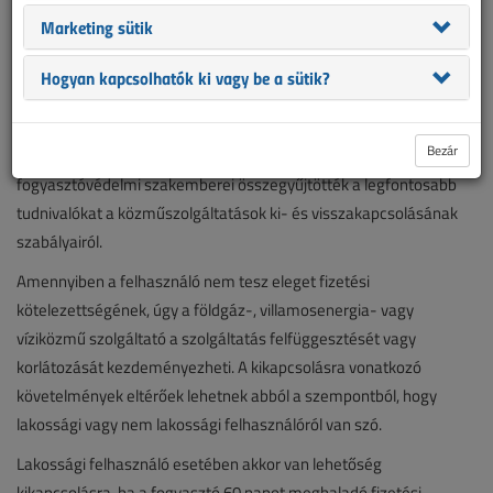
A rezsiszámlák befizetése a fogyasztók alapvető kötelezettsége,
Marketing sütik
aminek elmulasztása esetén a szolgáltató – meghatározott
feltételek mellett – felfüggesztheti vagy korlátozhatja a
Hogyan kapcsolhatók ki vagy be a sütik?
szolgáltatást. Az ellátásból való kikapcsolás elkerülése érdekében
mihamarabb pótolni kell az elmaradt befizetéseket.
Bezár
A Magyar Energetikai és Közmű-szabályozási Hivatal (MEKH)
fogyasztóvédelmi szakemberei összegyűjtötték a legfontosabb
tudnivalókat a közműszolgáltatások ki- és visszakapcsolásának
szabályairól.
Amennyiben a felhasználó nem tesz eleget fizetési
kötelezettségének, úgy a földgáz-, villamosenergia- vagy
víziközmű szolgáltató a szolgáltatás felfüggesztését vagy
korlátozását kezdeményezheti. A kikapcsolásra vonatkozó
követelmények eltérőek lehetnek abból a szempontból, hogy
lakossági vagy nem lakossági felhasználóról van szó.
Lakossági felhasználó esetében akkor van lehetőség
kikapcsolásra, ha a fogyasztó 60 napot meghaladó fizetési