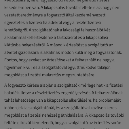
késedelemben van. A kikapcsolás további feltétele az, hogy nem
vezetett eredményre a fogyasztó által kezdeményezett
egyeztetés a fizetési haladékról vagy a részletfizetési
lehetőségről. A szolgáltatónak a lakossági felhasználót két
alkalommal kell értesítenie a tartozásról és a kikapcsolási
kilátásba helyezéséről. A második értesítést a szolgáltató az
átvétel igazolására is alkalmas módon küldi meg a fogyasztónak.
Fontos, hogy ezeket az értesítéseket a felhasználó ne hagyja
figyelmen kívül, és a szolgáltatóval együttműködve találjon
megoldást a fizetési mulasztás megszüntetésére.
A fogyasztó kérése alapján a szolgáltatók mérlegelhetik a fizetési
haladék, illetve a részletfizetés engedélyezését. A felhasználónak
tehát lehetősége van a kikapcsolás elkerülésére, ha problémáját
időben jelzi a szolgáltatónál, és a szolgáltatóval közösen keres
megoldást a fizetési nehézség áthidalására. A kikapcsolás további
feltételei közül kiemelendő, hogy a szolgáltató az értesítés során