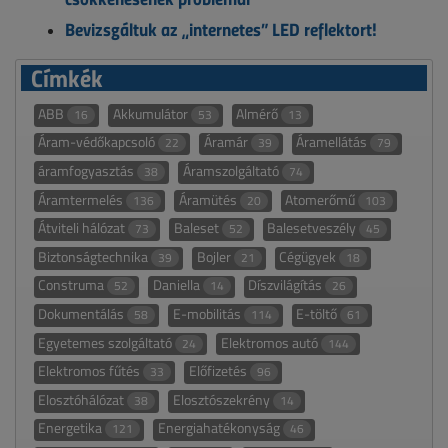
Bevizsgáltuk az „internetes” LED reflektort!
Címkék
ABB
Akkumulátor
Almérő
16
53
13
Áram-védőkapcsoló
Áramár
Áramellátás
22
39
79
áramfogyasztás
Áramszolgáltató
38
74
Áramtermelés
Áramütés
Atomerőmű
136
20
103
Átviteli hálózat
Baleset
Balesetveszély
73
52
45
Biztonságtechnika
Bojler
Cégügyek
39
21
18
Construma
Daniella
Díszvilágítás
52
14
26
Dokumentálás
E-mobilitás
E-töltő
58
114
61
Egyetemes szolgáltató
Elektromos autó
24
144
Elektromos fűtés
Előfizetés
33
96
Elosztóhálózat
Elosztószekrény
38
14
Energetika
Energiahatékonyság
121
46