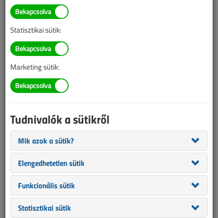
Jó ha tudja: a
közműszolgáltatások ki- és
Statisztikai sütik:
visszakapcsolásának
szabályairól
Marketing sütik:
2022. március 30. |
VL online |
3773 |
Tudnivalók a sütikről
Mik azok a sütik?
Elengedhetetlen sütik
Funkcionális sütik
Statisztikai sütik