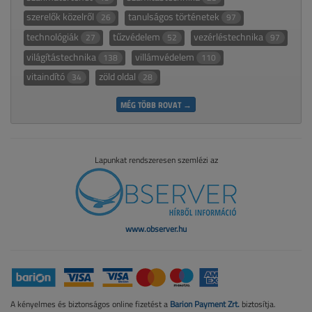
szerelők közelről
tanulságos történetek
26
97
technológiák
tűzvédelem
vezérléstechnika
27
52
97
világítástechnika
villámvédelem
138
110
vitaindító
zöld oldal
34
28
MÉG TÖBB ROVAT →
Lapunkat rendszeresen szemlézi az
www.observer.hu
A kényelmes és biztonságos online fizetést a
Barion Payment Zrt.
biztosítja.