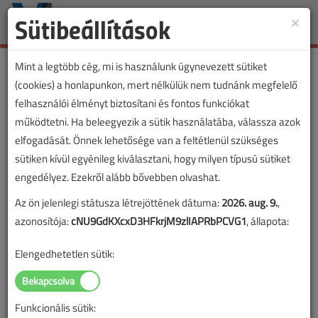
Sütibeállítások
×
Toggle
naviga
Mint a legtöbb cég, mi is használunk úgynevezett sütiket
(cookies) a honlapunkon, mert nélkülük nem tudnánk megfelelő
felhasználói élményt biztosítani és fontos funkciókat
működtetni. Ha beleegyezik a sütik használatába, válassza azok
elfogadását. Önnek lehetősége van a feltétlenül szükséges
sütiken kívül egyénileg kiválasztani, hogy milyen típusú sütiket
engedélyez. Ezekről alább bővebben olvashat.
Az ön jelenlegi státusza létrejöttének dátuma:
2026. aug. 9.
,
azonosítója:
cNU9GdKXcxD3HFkrjM9zlIAPRbPCVG1
, állapota:
Elengedhetetlen sütik:
Funkcionális sütik: