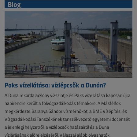
Blog
Paks vízellátása: vízlépcsők a Dunán?
A Duna rekordalacsony vízszintje és Paks vízellátása kapcsán újra
napirendre került a folyógazdálkodás témaköre. A Másfélfok
megkérdezte Baranya Sándor vízmérnököt, a BME Vízépítési és
Vízgazdálkodási Tanszékének tanszékvezető egyetemi docensét
a jelenlegi helyzetről, a vízlépcsők hatásairól és a Duna
vízjárásának előrejelzéséről. Válaszai alább olvashatók.