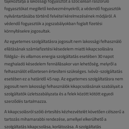
tájékoztatja a lakossági fogyasztót a szociálisan rászoruló
fogyasztókat megillető kedvezményekről, a védendő fogyasztók
nyilvántartásába történő felvétel kérelmezésének módjáról. A
védendő fogyasztók a jogszabályokban foglalt fizetési
könnyítésekre jogosultak.
Az egyetemes szolgáltatásra jogosult nem lakossági felhasználó
ellátásának számlafizetési késedelem miatti kikapcsolására
földgáz- és villamos energia szolgáltatás esetében 30 napot
meghaladó késedelem fennállásakor van lehetőség, melyről a
felhasználót előzetesen értesíteni szükséges. Ivóvíz-szolgáltatás
esetében ez a határidő 45 nap. Az egyetemes szolgáltatásra nem
jogosult nem lakossági felhasználók kikapcsolásának szabályait a
szolgáltatók üzletszabályzata és a felek között kötött egyedi
szerződés tartalmazza.
A kikapcsolásról szóló értesítés kézhezvételét követően célszerű a
tartozás mihamarabbi rendezése, amellyel elkerülhető a
szolgáltatás kikapcsolása, korlátozása. A szolgáltatás