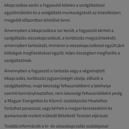
kikapcsolása során a fogyasztó köteles a szolgáltatóval
együttműködni és a szolgáltató munkavégzését az értesítésben
megjelölt időpontban lehetővé tenni.
Amennyiben a kikapcsolásra sor került, a fogyasztó kérheti a
szolgáltatás visszakapcsolását, a korlátozás megszűntetését,
amennyiben tartozását, immáron a visszakapcsolással együtt járó
költségek megfizetésével együtt, teljes összegben megfizette a
szolgáltatónak.
Amennyiben a fogyasztó a tartozás vagy a végrehajtott
kikapcsolás, korlátozás jogszerűségét vitatja, először a
szolgáltatóhoz, majd lakossági felhasználóként a lakóhelye
szerinti kormányhivatalhoz, nem lakossági felhasználóként pedig
a Magyar Energetikai és Közmű-szabályozási Hivatalhoz
fordulhat panasszal, vagy kérheti a megyei kereskedelmi és
iparkamarák mellett működő Békéltető Testület eljárását.
További információk a ki- és visszakapcsolás szabályaival