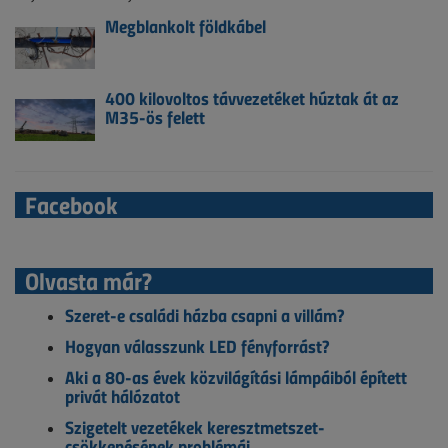
Megblankolt földkábel
400 kilovoltos távvezetéket húztak át az
M35-ös felett
Facebook
Olvasta már?
Szeret-e családi házba csapni a villám?
Hogyan válasszunk LED fényforrást?
Aki a 80-as évek közvilágítási lámpáiból épített
privát hálózatot
Szigetelt vezetékek keresztmetszet-
csökkenésének problémái