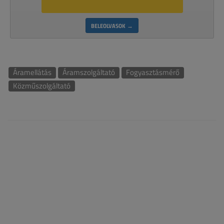
BELEOLVASOK →
Áramellátás
Áramszolgáltató
Fogyasztásmérő
Közműszolgáltató