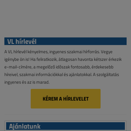
VL hírlevél
A VL hírlevél kényelmes, ingyenes szakmai hírforrás. Vegye
igénybe ön is! Ha feliratkozik, átlagosan havonta kétszer érkezik
e-mail-címére, a megelőző időszak fontosabb, érdekesebb
híreivel, szakmai információkkal és ajánlatokkal. A szolgáltatás
ingyenes és az is marad.
KÉREM A HÍRLEVELET
Ajánlatunk