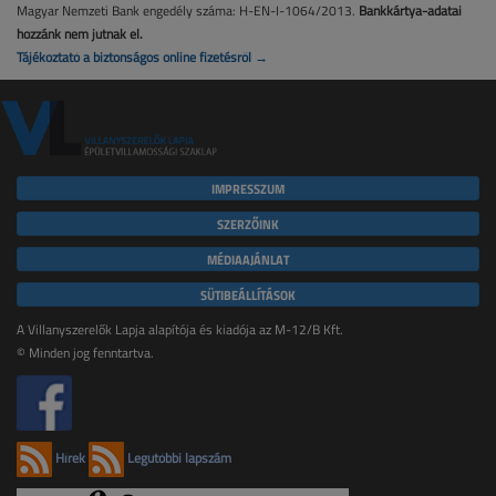
Magyar Nemzeti Bank engedély száma: H-EN-I-1064/2013.
Bankkártya-adatai
hozzánk nem jutnak el.
Tájékoztató a biztonságos online fizetésről →
IMPRESSZUM
SZERZŐINK
MÉDIAAJÁNLAT
SÜTIBEÁLLÍTÁSOK
A Villanyszerelők Lapja alapítója és kiadója az M-12/B Kft.
© Minden jog fenntartva.
Hírek
Legutóbbi lapszám