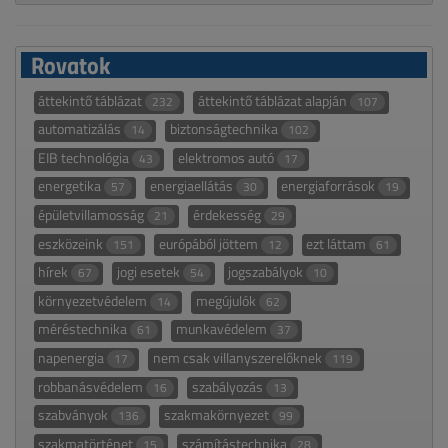
Rovatok
áttekintő táblázat
áttekintő táblázat alapján
232
107
automatizálás
biztonságtechnika
14
102
EIB technológia
elektromos autó
43
17
energetika
energiaellátás
energiaforrások
57
30
19
épületvillamosság
érdekesség
21
29
eszközeink
európából jöttem
ezt láttam
151
12
61
hírek
jogi esetek
jogszabályok
67
54
10
környezetvédelem
megújulók
14
62
méréstechnika
munkavédelem
61
37
napenergia
nem csak villanyszerelőknek
17
119
robbanásvédelem
szabályozás
16
13
szabványok
szakmakörnyezet
136
99
szakmatörténet
számítástechnika
15
28