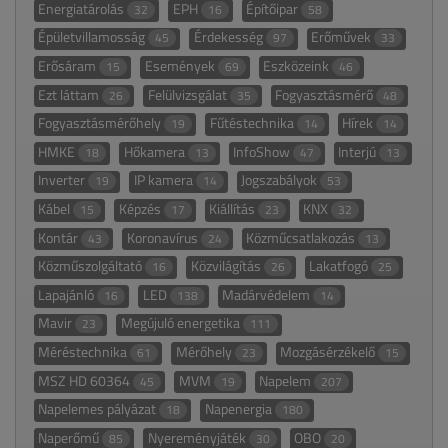
Energiatárolás
EPH
Építőipar
32
16
58
Épületvillamosság
Érdekesség
Erőművek
45
97
33
Erősáram
Események
Eszközeink
15
69
46
Ezt láttam
Felülvizsgálat
Fogyasztásmérő
26
35
48
Fogyasztásmérőhely
Fűtéstechnika
Hírek
19
14
14
HMKE
Hőkamera
InfoShow
Interjú
18
13
47
13
Inverter
IP kamera
Jogszabályok
19
14
53
Kábel
Képzés
Kiállítás
KNX
15
17
23
32
Kontár
Koronavírus
Közműcsatlakozás
43
24
13
Közműszolgáltató
Közvilágítás
Lakatfogó
16
26
25
Lapajánló
LED
Madárvédelem
16
138
14
Mavir
Megújuló energetika
23
111
Méréstechnika
Mérőhely
Mozgásérzékelő
61
23
15
MSZ HD 60364
MVM
Napelem
45
19
207
Napelemes pályázat
Napenergia
18
180
Naperőmű
Nyereményjáték
OBO
85
30
20