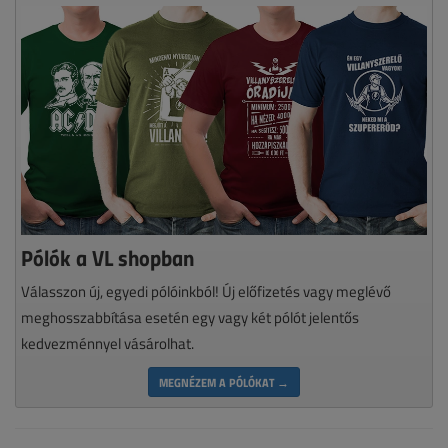
Pólók a VL shopban
Válasszon új, egyedi pólóinkból! Új előfizetés vagy meglévő
meghosszabbítása esetén egy vagy két pólót jelentős
kedvezménnyel vásárolhat.
MEGNÉZEM A PÓLÓKAT →