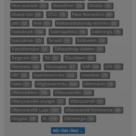
Okos eszközök
Okosotthon
Oktatás
21
33
14
Olvasói fotó
OTSZ
Paksi Atomerőmű
33
13
30
póló
Relé
Robbanásbiztonság-technika
13
40
30
Szabványok
Szakmapolitika
Szélenergia
158
15
19
Szerszámok
Tervező
Történelem
23
13
15
Transzformátor
Túlfeszültség-védelem
23
37
Tungsram
Tűz
Tűzvédelem
13
20
83
Tűzveszély
Tűzvizsgálat
TvMI
UPS
49
21
18
15
VBF
Vezérléstechnika
Vezetékek
26
102
16
Videó
Világítástechnika
Villámhárító
21
220
13
Villámvédelem
Villanyszerelés
106
228
Villanyszerelési anyagok
Villanyszerelő
21
74
Villanyszerelők Lapja
Villanyszerelő Konferencia
167
30
Vizsgálat
VL
Zöld energia
28
110
16
MÉG TÖBB CÍMKE →