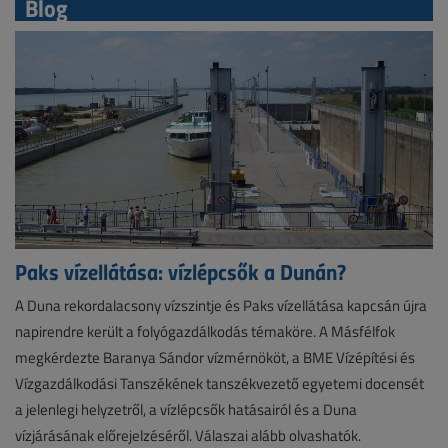
Blog
Paks vízellátása: vízlépcsők a Dunán?
A Duna rekordalacsony vízszintje és Paks vízellátása kapcsán újra
napirendre került a folyógazdálkodás témaköre. A Másfélfok
megkérdezte Baranya Sándor vízmérnököt, a BME Vízépítési és
Vízgazdálkodási Tanszékének tanszékvezető egyetemi docensét
a jelenlegi helyzetről, a vízlépcsők hatásairól és a Duna
vízjárásának előrejelzéséről. Válaszai alább olvashatók.