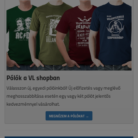
Pólók a VL shopban
Válasszon új, egyedi pólóinkból! Új előfizetés vagy meglévő
meghosszabbítása esetén egy vagy két pólót jelentős
kedvezménnyel vásárolhat.
MEGNÉZEM A PÓLÓKAT →