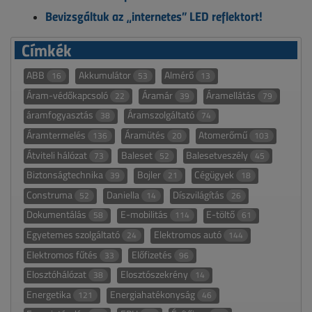
Bevizsgáltuk az „internetes” LED reflektort!
Címkék
ABB
Akkumulátor
Almérő
16
53
13
Áram-védőkapcsoló
Áramár
Áramellátás
22
39
79
áramfogyasztás
Áramszolgáltató
38
74
Áramtermelés
Áramütés
Atomerőmű
136
20
103
Átviteli hálózat
Baleset
Balesetveszély
73
52
45
Biztonságtechnika
Bojler
Cégügyek
39
21
18
Construma
Daniella
Díszvilágítás
52
14
26
Dokumentálás
E-mobilitás
E-töltő
58
114
61
Egyetemes szolgáltató
Elektromos autó
24
144
Elektromos fűtés
Előfizetés
33
96
Elosztóhálózat
Elosztószekrény
38
14
Energetika
Energiahatékonyság
121
46