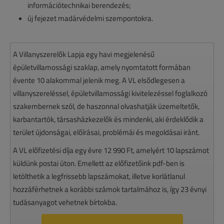
információtechnikai berendezés;
új fejezet madárvédelmi szempontokra.
A Villanyszerelők Lapja egy havi megjelenésű
épületvillamossági szaklap, amely nyomtatott formában
évente 10 alakommal jelenik meg. A VL elsődlegesen a
villanyszereléssel, épületvillamossági kivitelezéssel foglalkozó
szakembernek szól, de haszonnal olvashatják üzemeltetők,
karbantartók, társasházkezelők és mindenki, aki érdeklődik a
terület újdonságai, előírásai, problémái és megoldásai iránt.
A VL előfizetési díja egy évre 12 990 Ft, amelyért 10 lapszámot
küldünk postai úton. Emellett az előfizetőink pdf-ben is
letölthetik a legfrissebb lapszámokat, illetve korlátlanul
hozzáférhetnek a korábbi számok tartalmához is, így 23 évnyi
tudásanyagot vehetnek bírtokba.