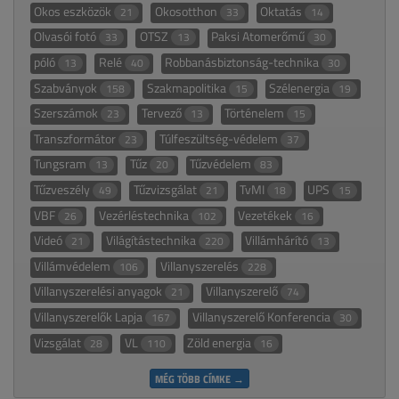
Okos eszközök
Okosotthon
Oktatás
21
33
14
Olvasói fotó
OTSZ
Paksi Atomerőmű
33
13
30
póló
Relé
Robbanásbiztonság-technika
13
40
30
Szabványok
Szakmapolitika
Szélenergia
158
15
19
Szerszámok
Tervező
Történelem
23
13
15
Transzformátor
Túlfeszültség-védelem
23
37
Tungsram
Tűz
Tűzvédelem
13
20
83
Tűzveszély
Tűzvizsgálat
TvMI
UPS
49
21
18
15
VBF
Vezérléstechnika
Vezetékek
26
102
16
Videó
Világítástechnika
Villámhárító
21
220
13
Villámvédelem
Villanyszerelés
106
228
Villanyszerelési anyagok
Villanyszerelő
21
74
Villanyszerelők Lapja
Villanyszerelő Konferencia
167
30
Vizsgálat
VL
Zöld energia
28
110
16
MÉG TÖBB CÍMKE →