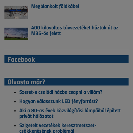
Megblankolt földkábel
400 kilovoltos távvezetéket húztak át az
M35-ös felett
Facebook
Olvasta már?
Szeret-e családi házba csapni a villám?
Hogyan válasszunk LED fényforrást?
Aki a 80-as évek közvilágítási lámpáiból épített
privát hálózatot
Szigetelt vezetékek keresztmetszet-
csökkenésének problémái