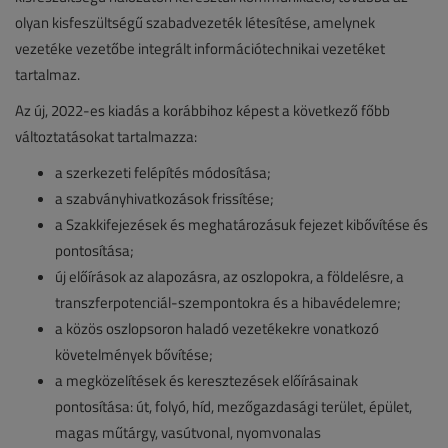
olyan kisfeszültségű szabadvezeték létesítése, amelynek
vezetéke vezetőbe integrált információtechnikai vezetéket
tartalmaz.
Az új, 2022-es kiadás a korábbihoz képest a következő főbb
változtatásokat tartalmazza:
a szerkezeti felépítés módosítása;
a szabványhivatkozások frissítése;
a Szakkifejezések és meghatározásuk fejezet kibővítése és
pontosítása;
új előírások az alapozásra, az oszlopokra, a földelésre, a
transzferpotenciál-szempontokra és a hibavédelemre;
a közös oszlopsoron haladó vezetékekre vonatkozó
követelmények bővítése;
a megközelítések és keresztezések előírásainak
pontosítása: út, folyó, híd, mezőgazdasági terület, épület,
magas műtárgy, vasútvonal, nyomvonalas