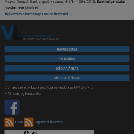
Magyar Nemzeti Bank engedély száma: H-EN-I-1064/2013.
Bankkártya-adatai
hozzánk nem jutnak el.
Tájékoztató a biztonságos online fizetésről →
IMPRESSZUM
SZERZŐINK
MÉDIAAJÁNLAT
SÜTIBEÁLLÍTÁSOK
A Villanyszerelők Lapja alapítója és kiadója az M-12/B Kft.
© Minden jog fenntartva.
Hírek
Legutóbbi lapszám