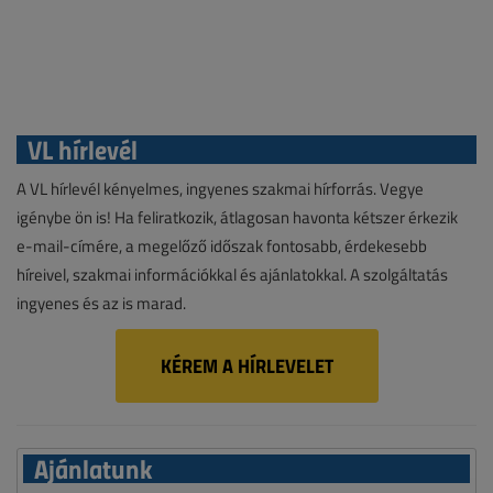
VL hírlevél
A VL hírlevél kényelmes, ingyenes szakmai hírforrás. Vegye
igénybe ön is! Ha feliratkozik, átlagosan havonta kétszer érkezik
e-mail-címére, a megelőző időszak fontosabb, érdekesebb
híreivel, szakmai információkkal és ajánlatokkal. A szolgáltatás
ingyenes és az is marad.
KÉREM A HÍRLEVELET
Ajánlatunk