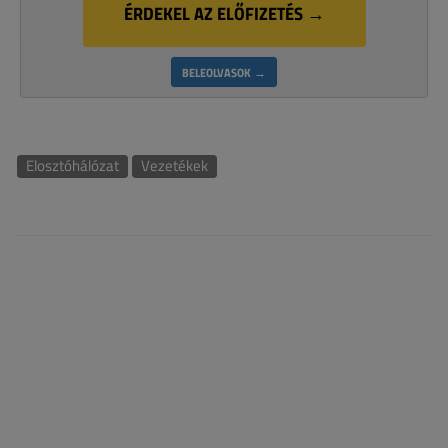
ÉRDEKEL AZ ELŐFIZETÉS →
BELEOLVASOK →
Elosztóhálózat
Vezetékek