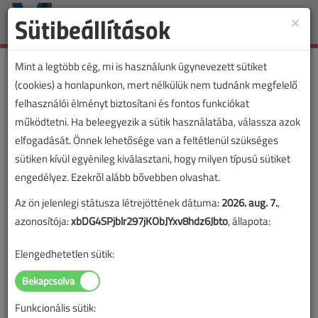
Sütibeállítások
×
Toggle
naviga
Mint a legtöbb cég, mi is használunk úgynevezett sütiket
(cookies) a honlapunkon, mert nélkülük nem tudnánk megfelelő
felhasználói élményt biztosítani és fontos funkciókat
működtetni. Ha beleegyezik a sütik használatába, válassza azok
elfogadását. Önnek lehetősége van a feltétlenül szükséges
sütiken kívül egyénileg kiválasztani, hogy milyen típusú sütiket
engedélyez. Ezekről alább bővebben olvashat.
Az ön jelenlegi státusza létrejöttének dátuma:
2026. aug. 7.
,
azonosítója:
xbDG4SPjblr297jKObJYxv8hdz6Jbto
, állapota:
Elengedhetetlen sütik:
Funkcionális sütik: