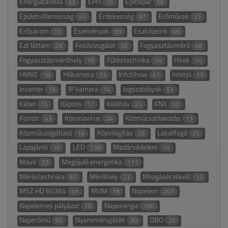
Energiatárolás
EPH
Építőipar
32
16
58
Épületvillamosság
Érdekesség
Erőművek
45
97
33
Erősáram
Események
Eszközeink
15
69
46
Ezt láttam
Felülvizsgálat
Fogyasztásmérő
26
35
48
Fogyasztásmérőhely
Fűtéstechnika
Hírek
19
14
14
HMKE
Hőkamera
InfoShow
Interjú
18
13
47
13
Inverter
IP kamera
Jogszabályok
19
14
53
Kábel
Képzés
Kiállítás
KNX
15
17
23
32
Kontár
Koronavírus
Közműcsatlakozás
43
24
13
Közműszolgáltató
Közvilágítás
Lakatfogó
16
26
25
Lapajánló
LED
Madárvédelem
16
138
14
Mavir
Megújuló energetika
23
111
Méréstechnika
Mérőhely
Mozgásérzékelő
61
23
15
MSZ HD 60364
MVM
Napelem
45
19
207
Napelemes pályázat
Napenergia
18
180
Naperőmű
Nyereményjáték
OBO
85
30
20