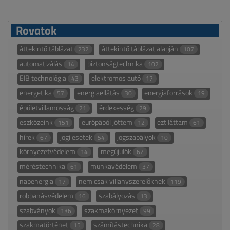
Rovatok
áttekintő táblázat
áttekintő táblázat alapján
232
107
automatizálás
biztonságtechnika
14
102
EIB technológia
elektromos autó
43
17
energetika
energiaellátás
energiaforrások
57
30
19
épületvillamosság
érdekesség
21
29
eszközeink
európából jöttem
ezt láttam
151
12
61
hírek
jogi esetek
jogszabályok
67
54
10
környezetvédelem
megújulók
14
62
méréstechnika
munkavédelem
61
37
napenergia
nem csak villanyszerelőknek
17
119
robbanásvédelem
szabályozás
16
13
szabványok
szakmakörnyezet
136
99
szakmatörténet
számítástechnika
15
28