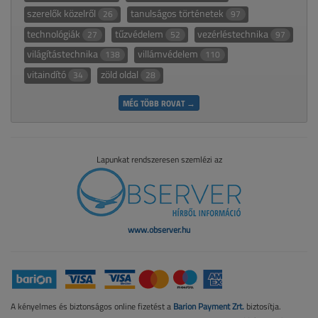
szerelők közelről
tanulságos történetek
26
97
technológiák
tűzvédelem
vezérléstechnika
27
52
97
világítástechnika
villámvédelem
138
110
vitaindító
zöld oldal
34
28
MÉG TÖBB ROVAT →
Lapunkat rendszeresen szemlézi az
www.observer.hu
A kényelmes és biztonságos online fizetést a
Barion Payment Zrt.
biztosítja.