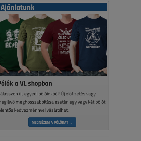
Ajánlatunk
Pólók a VL shopban
álasszon új, egyedi pólóinkból! Új előfizetés vagy
eglévő meghosszabbítása esetén egy vagy két pólót
elentős kedvezménnyel vásárolhat.
MEGNÉZEM A PÓLÓKAT →