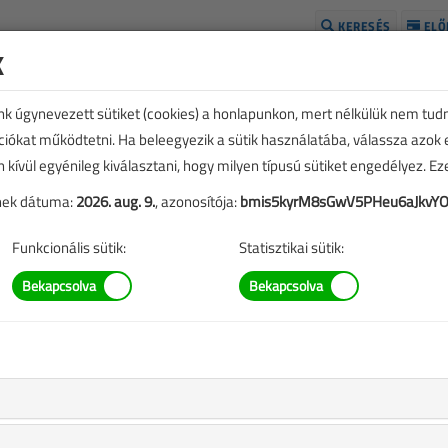
KERESÉS
ELŐ
k
H
unk úgynevezett sütiket (cookies) a honlapunkon, mert nélkülük nem tud
kciókat működtetni. Ha beleegyezik a sütik használatába, válassza azok
n kívül egyénileg kiválasztani, hogy milyen típusú sütiket engedélyez. E
tének dátuma:
2026. aug. 9.
, azonosítója:
bmis5kyrM8sGwV5PHeu6aJkvYO7
Funkcionális sütik:
Statisztikai sütik:
sztésre igényelhető