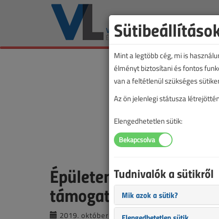
Sütibeállításo
Mint a legtöbb cég, mi is használ
élményt biztosítani és fontos fun
van a feltétlenül szükséges sütike
Az ön jelenlegi státusza létrejöt
Elengedhetetlen sütik:
Épületenergetikai fejle
Tudnivalók a sütikről
támogatás
Mik azok a sütik?
2019. október 14. |
VL online |
3001 |
Elengedhetetlen sütik