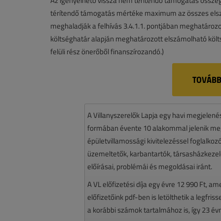
Az igényelhető vissza nem térítendő támogatás összeg
térítendő támogatás mértéke maximum az összes elsz
meghaladják a felhívás 3.4.1.1. pontjában meghatározot
költséghatár alapján meghatározott elszámolható költ
felüli rész önerőből finanszírozandó.)
TOVÁBB
A Villanyszerelők Lapja egy havi megjelen
formában évente 10 alakommal jelenik meg.
épületvillamossági kivitelezéssel foglalko
üzemeltetők, karbantartók, társasházkezelő
előírásai, problémái és megoldásai iránt.
A VL előfizetési díja egy évre 12 990 Ft, a
előfizetőink pdf-ben is letölthetik a legfri
a korábbi számok tartalmához is, így 23 év