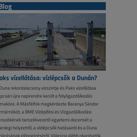
Blog
aks vízellátása: vízlépcsők a Dunán?
Duna rekordalacsony vízszintje és Paks vízellátása
pcsán újra napirendre került a folyógazdálkodás
maköre. A Másfélfok megkérdezte Baranya Sándor
zmérnököt, a BME Vízépítési és Vízgazdálkodási
nszékének tanszékvezető egyetemi docensét a
lenlegi helyzetről, a vízlépcsők hatásairól és a Duna
zjárásának előrejelzéséről. Válaszai alább olvashatók.