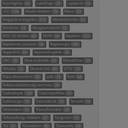
Közvilágítás
Lakatfogó
Lapajánló
26
25
16
LED
Madárvédelem
Mavir
138
14
23
Megújuló energetika
Méréstechnika
111
61
Mérőhely
Mozgásérzékelő
23
15
MSZ HD 60364
MVM
Napelem
45
19
207
Napelemes pályázat
Napenergia
18
180
Naperőmű
Nyereményjáték
85
30
OBO
Okos eszközök
Okosotthon
20
21
33
Oktatás
Olvasói fotó
OTSZ
14
33
13
Paksi Atomerőmű
póló
Relé
30
13
40
Robbanásbiztonság-technika
30
Szabványok
Szakmapolitika
158
15
Szélenergia
Szerszámok
Tervező
19
23
13
Történelem
Transzformátor
15
23
Túlfeszültség-védelem
Tungsram
37
13
Tűz
Tűzvédelem
Tűzveszély
20
83
49