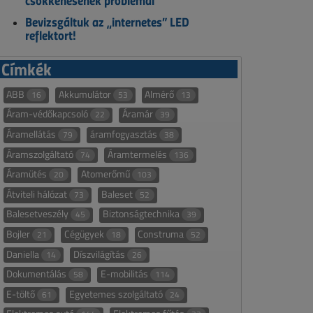
csökkenésének problémái
Bevizsgáltuk az „internetes” LED
reflektort!
Címkék
ABB
Akkumulátor
Almérő
16
53
13
Áram-védőkapcsoló
Áramár
22
39
Áramellátás
áramfogyasztás
79
38
Áramszolgáltató
Áramtermelés
74
136
Áramütés
Atomerőmű
20
103
Átviteli hálózat
Baleset
73
52
Balesetveszély
Biztonságtechnika
45
39
Bojler
Cégügyek
Construma
21
18
52
Daniella
Díszvilágítás
14
26
Dokumentálás
E-mobilitás
58
114
E-töltő
Egyetemes szolgáltató
61
24