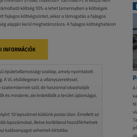
e minimum 3 millió, maximum 100 millió Ft. A vissza nem
ámolható költség 55%-a lehet (amennyiben a költségek
t fajlagos költségszintet, akkor a támogatás a fajlagos
ség alapján kerül meghatározásra. A fajlagos költséghatáron
I INFORMÁCIÓK
ésű épületvillamossági szaklap, amely nyomtatott
P
 A VL elsődlegesen a villanyszereléssel,
zó szakembernek szól, de haszonnal olvashatják
A 
k és mindenki, aki érdeklődik a terület újdonságai,
ka
té
ví
melyért 10 lapszámot küldünk postai úton. Emellett az
Ta
ssebb lapszámokat, illetve korlátlanul hozzáférhetnek
je
nyi tudásanyagot vehetnek bírtokba.
ví