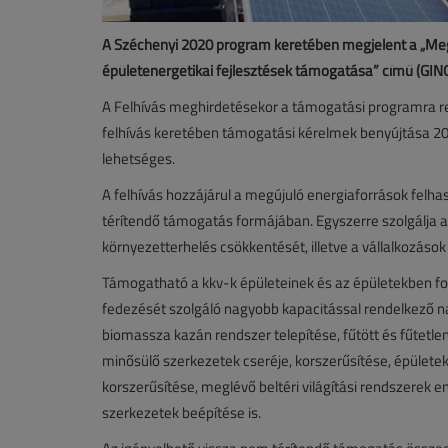
A Széchenyi 2020 program keretében megjelent a „Meg
épületenergetikai fejlesztések támogatása” című (GIN
A Felhívás meghirdetésekor a támogatási programra ren
felhívás keretében támogatási kérelmek benyújtása 201
lehetséges.
A felhívás hozzájárul a megújuló energiaforrások fel
térítendő támogatás formájában. Egyszerre szolgálja 
környezetterhelés csökkentését, illetve a vállalkozáso
Támogatható a kkv-k épületeinek és az épületekben f
fedezését szolgáló nagyobb kapacitással rendelkező n
biomassza kazán rendszer telepítése, fűtött és fűtetlen 
minősülő szerkezetek cseréje, korszerűsítése, épülete
korszerűsítése, meglévő beltéri világítási rendszerek 
szerkezetek beépítése is.