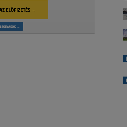
AZ ELŐFIZETÉS →
LEOLVASOK →