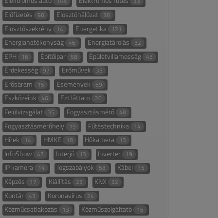
Elektromos autó
Elektromos fűtés
144
33
Előfizetés
Elosztóhálózat
96
38
Elosztószekrény
Energetika
14
121
Energiahatékonyság
Energiatárolás
46
32
EPH
Építőipar
Épületvillamosság
16
58
45
Érdekesség
Erőművek
97
33
Erősáram
Események
15
69
Eszközeink
Ezt láttam
46
26
Felülvizsgálat
Fogyasztásmérő
35
48
Fogyasztásmérőhely
Fűtéstechnika
19
14
Hírek
HMKE
Hőkamera
14
18
13
InfoShow
Interjú
Inverter
47
13
19
IP kamera
Jogszabályok
Kábel
14
53
15
Képzés
Kiállítás
KNX
17
23
32
Kontár
Koronavírus
43
24
Közműcsatlakozás
Közműszolgáltató
13
16