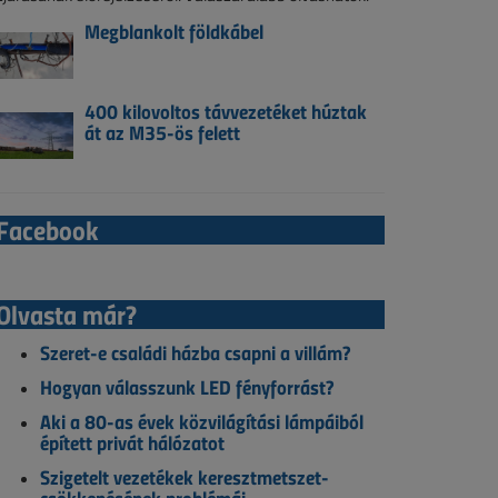
Megblankolt földkábel
400 kilovoltos távvezetéket húztak
át az M35-ös felett
Facebook
Olvasta már?
Szeret-e családi házba csapni a villám?
Hogyan válasszunk LED fényforrást?
Aki a 80-as évek közvilágítási lámpáiból
épített privát hálózatot
Szigetelt vezetékek keresztmetszet-