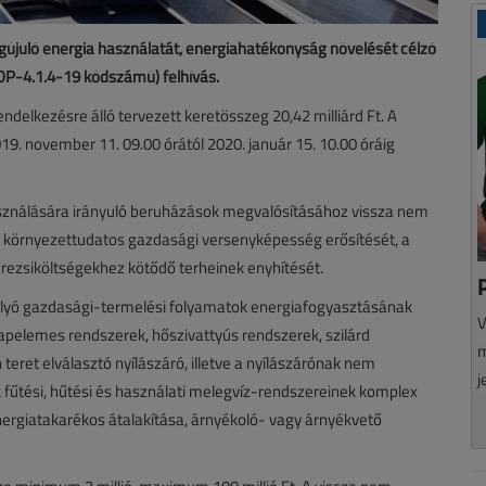
újuló energia használatát, energiahatékonyság növelését célzó
OP-4.1.4-19 kódszámú) felhívás.
delkezésre álló tervezett keretösszeg 20,42 milliárd Ft. A
9. november 11. 09.00 órától 2020. január 15. 10.00 óráig
használására irányuló beruházások megvalósításához vissza nem
a környezettudatos gazdasági versenyképesség erősítését, a
k rezsiköltségekhez kötődő terheinek enyhítését.
olyó gazdasági-termelési folyamatok energiafogyasztásának
V
apelemes rendszerek, hőszivattyús rendszerek, szilárd
m
teret elválasztó nyílászáró, illetve a nyílászárónak nem
j
k fűtési, hűtési és használati melegvíz-rendszereinek komplex
energiatakarékos átalakítása, árnyékoló- vagy árnyékvető