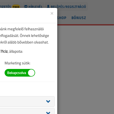
FIZETÉS
HÍRLEVÉL
BELÉPÉS/REGISZTRÁCIÓ
TIPP
×
ÍREK
LAPSZÁMOK
BLOG
SHOP
BÓNUSZ
nánk megfelelő felhasználói
 elfogadását. Önnek lehetősége
zekről alább bővebben olvashat.
Iciz
, állapota:
Marketing sütik: