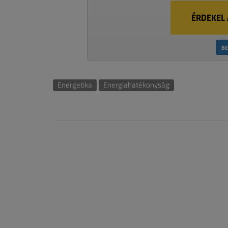
ÉRDEKEL 
BE
Energetika
Energiahatékonyság