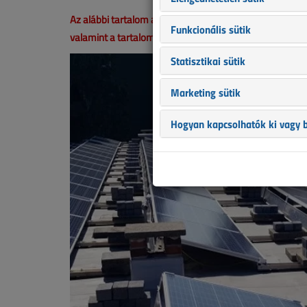
Az alábbi tartalom archív, 7 éve frissült utoljára. A ci
Funkcionális sütik
valamint a tartalom helyenként hiányos lehet (képek, tá
Statisztikai sütik
Marketing sütik
Hogyan kapcsolhatók ki vagy b