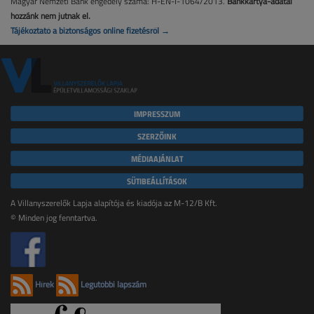
Magyar Nemzeti Bank engedély száma: H-EN-I-1064/2013.
Bankkártya-adatai
hozzánk nem jutnak el.
Tájékoztató a biztonságos online fizetésről →
IMPRESSZUM
SZERZŐINK
MÉDIAAJÁNLAT
SÜTIBEÁLLÍTÁSOK
A Villanyszerelők Lapja alapítója és kiadója az M-12/B Kft.
© Minden jog fenntartva.
Hírek
Legutóbbi lapszám