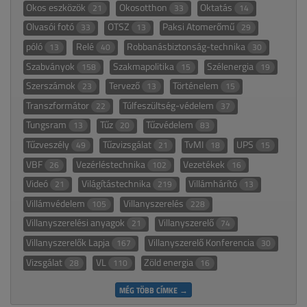
Okos eszközök
Okosotthon
Oktatás
21
33
14
Olvasói fotó
OTSZ
Paksi Atomerőmű
33
13
29
póló
Relé
Robbanásbiztonság-technika
13
40
30
Szabványok
Szakmapolitika
Szélenergia
158
15
19
Szerszámok
Tervező
Történelem
23
13
15
Transzformátor
Túlfeszültség-védelem
22
37
Tungsram
Tűz
Tűzvédelem
13
20
83
Tűzveszély
Tűzvizsgálat
TvMI
UPS
49
21
18
15
VBF
Vezérléstechnika
Vezetékek
26
102
16
Videó
Világítástechnika
Villámhárító
21
219
13
Villámvédelem
Villanyszerelés
105
228
Villanyszerelési anyagok
Villanyszerelő
21
74
Villanyszerelők Lapja
Villanyszerelő Konferencia
167
30
Vizsgálat
VL
Zöld energia
28
110
16
MÉG TÖBB CÍMKE →