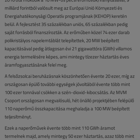
milliárd forintból valósult meg az Európai Unió Környezeti és
Energiahatékonysági Operatív programjának (KEHOP) keretén
belül. A fejlesztést 35 százalékban uniós, 65 százalékban pedig
saját forrásból finanszírozták. Az erőműben közel 74 ezer darab
polikristályos napelemtáblát telepítettek, 20 MW beépített
kapacitásával pedig átlagosan évi 21 gigawattóra (GWh) villamos
energia termelésére képes, ami mintegy tízezer háztartás éves
áramfogyasztásának felel meg.
A felsőzsolcai beruházásnak köszönhetően évente 20 ezer, míg az
országosan épülő további egységek jóvoltából évente több mint
100 ezer tonnával csökken a szén-dioxid-kibocsátás. Az MVM
Csoport országosan megvalósuló, hét önálló projektjében felépülő
110 naperőmű összkapacitása meghaladja a 100 MW beépített
teljesítményt.
Ezek a naperőművek évente több mint 110 GWh áramot
termelnek majd, amely mintegy 50 ezer háztartás, azaz több mint