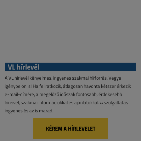
VL hírlevél
A VL hírlevél kényelmes, ingyenes szakmai hírforrás. Vegye
igénybe ön is! Ha feliratkozik, átlagosan havonta kétszer érkezik
e-mail-címére, a megelőző időszak fontosabb, érdekesebb
híreivel, szakmai információkkal és ajánlatokkal. A szolgáltatás
ingyenes és az is marad.
KÉREM A HÍRLEVELET