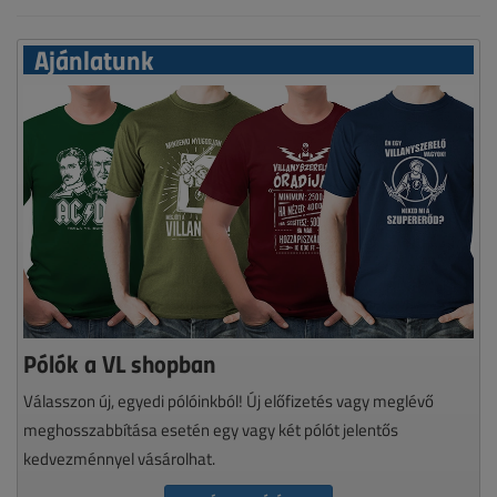
Ajánlatunk
Pólók a VL shopban
Válasszon új, egyedi pólóinkból! Új előfizetés vagy meglévő
meghosszabbítása esetén egy vagy két pólót jelentős
kedvezménnyel vásárolhat.