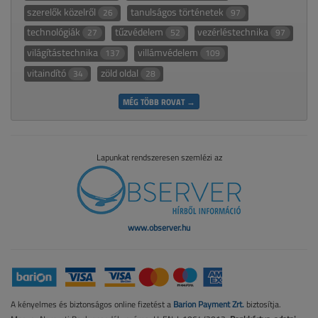
szerelők közelről
tanulságos történetek
26
97
technológiák
tűzvédelem
vezérléstechnika
27
52
97
világítástechnika
villámvédelem
137
109
vitaindító
zöld oldal
34
28
MÉG TÖBB ROVAT →
Lapunkat rendszeresen szemlézi az
www.observer.hu
A kényelmes és biztonságos online fizetést a
Barion Payment Zrt.
biztosítja.