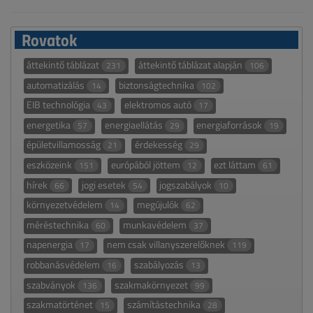
Rovatok
áttekintő táblázat
áttekintő táblázat alapján
231
106
automatizálás
biztonságtechnika
14
102
EIB technológia
elektromos autó
43
17
energetika
energiaellátás
energiaforrások
57
29
19
épületvillamosság
érdekesség
21
29
eszközeink
európából jöttem
ezt láttam
151
12
61
hírek
jogi esetek
jogszabályok
66
54
10
környezetvédelem
megújulók
14
62
méréstechnika
munkavédelem
60
37
napenergia
nem csak villanyszerelőknek
17
119
robbanásvédelem
szabályozás
16
13
szabványok
szakmakörnyezet
136
99
szakmatörténet
számítástechnika
15
28