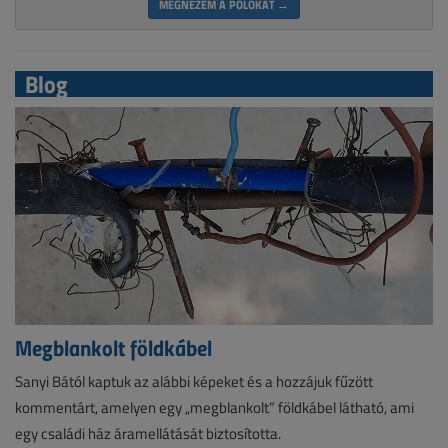
MEGNÉZEM A PÓLÓKAT →
Blog
Megblankolt földkábel
Sanyi Bától kaptuk az alábbi képeket és a hozzájuk fűzött
kommentárt, amelyen egy „megblankolt” földkábel látható, ami
egy családi ház áramellátását biztosította.