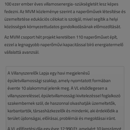
100 ezer ember éves villamosenergia-szükségletét lesz képes
fedezni. Az MVM közleménye szerint a naperőművek létesítése és
üzemeltetése edukációs célokat is szolgál, mivel segítik a helyi
közösségek környezettudatos gondolkodásának előmozdítását.
Az MVM csoport hét projekt keretében 110 naperőművet épít,
ezzel a legnagyobb naperőművi kapacitással bíró energiatermelő
vállalattá avanzsál.
A Villanyszerelők Lapja egy havi megjelenésű
épületvillamossági szaklap, amely nyomtatott formában
évente 10 alakommal jelenik meg. A VL elsődlegesen a
villanyszereléssel, épületvillamossági kivitelezéssel foglalkozó
szakembernek szól, de haszonnal olvashatják üzemeltetők,
karbantartók, társasházkezelők és mindenki, aki érdeklődik a
terület újdonságai, előírásai, problémái és megoldásai iránt.
A VL előfizetési díja egy évre 12 990 Ft, amelyért 10 lapszámot