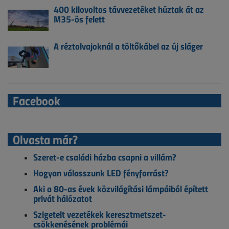
400 kilovoltos távvezetéket húztak át az
M35-ös felett
A réztolvajoknál a töltőkábel az új sláger
Facebook
Olvasta már?
Szeret-e családi házba csapni a villám?
Hogyan válasszunk LED fényforrást?
Aki a 80-as évek közvilágítási lámpáiból épített
privát hálózatot
Szigetelt vezetékek keresztmetszet-
csökkenésének problémái