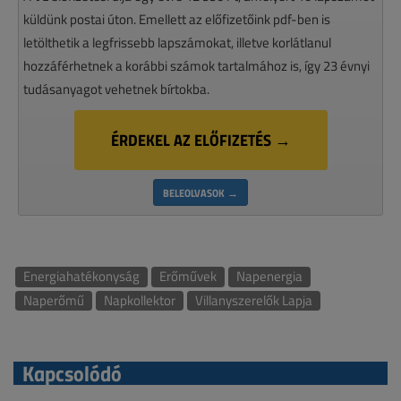
küldünk postai úton. Emellett az előfizetőink pdf-ben is
letölthetik a legfrissebb lapszámokat, illetve korlátlanul
hozzáférhetnek a korábbi számok tartalmához is, így 23 évnyi
tudásanyagot vehetnek bírtokba.
ÉRDEKEL AZ ELŐFIZETÉS →
BELEOLVASOK →
Energiahatékonyság
Erőművek
Napenergia
Naperőmű
Napkollektor
Villanyszerelők Lapja
Kapcsolódó