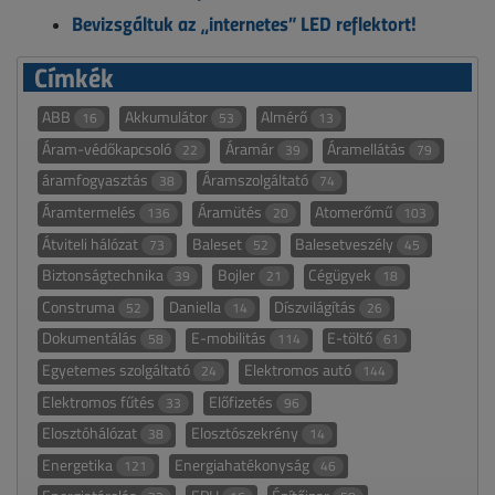
Bevizsgáltuk az „internetes” LED reflektort!
Címkék
ABB
Akkumulátor
Almérő
16
53
13
Áram-védőkapcsoló
Áramár
Áramellátás
22
39
79
áramfogyasztás
Áramszolgáltató
38
74
Áramtermelés
Áramütés
Atomerőmű
136
20
103
Átviteli hálózat
Baleset
Balesetveszély
73
52
45
Biztonságtechnika
Bojler
Cégügyek
39
21
18
Construma
Daniella
Díszvilágítás
52
14
26
Dokumentálás
E-mobilitás
E-töltő
58
114
61
Egyetemes szolgáltató
Elektromos autó
24
144
Elektromos fűtés
Előfizetés
33
96
Elosztóhálózat
Elosztószekrény
38
14
Energetika
Energiahatékonyság
121
46