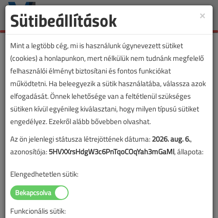
Sütibeállítások
×
Toggle
naviga
Mint a legtöbb cég, mi is használunk úgynevezett sütiket
(cookies) a honlapunkon, mert nélkülük nem tudnánk megfelelő
felhasználói élményt biztosítani és fontos funkciókat
működtetni. Ha beleegyezik a sütik használatába, válassza azok
elfogadását. Önnek lehetősége van a feltétlenül szükséges
sütiken kívül egyénileg kiválasztani, hogy milyen típusú sütiket
engedélyez. Ezekről alább bővebben olvashat.
Az ön jelenlegi státusza létrejöttének dátuma:
2026. aug. 6.
,
azonosítója:
5HVXXrsHdgW3c6PnTqoCOqYah3mGaMl
, állapota:
Elengedhetetlen sütik:
Funkcionális sütik: