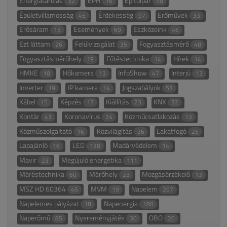
Energiatárolás
EPH
Építőipar
32
16
58
Épületvillamosság
Érdekesség
Erőművek
45
97
33
Erősáram
Események
Eszközeink
15
69
46
Ezt láttam
Felülvizsgálat
Fogyasztásmérő
26
35
48
Fogyasztásmérőhely
Fűtéstechnika
Hírek
19
14
14
HMKE
Hőkamera
InfoShow
Interjú
18
13
47
13
Inverter
IP kamera
Jogszabályok
19
14
53
Kábel
Képzés
Kiállítás
KNX
15
17
23
32
Kontár
Koronavírus
Közműcsatlakozás
43
24
13
Közműszolgáltató
Közvilágítás
Lakatfogó
16
26
25
Lapajánló
LED
Madárvédelem
16
138
14
Mavir
Megújuló energetika
23
111
Méréstechnika
Mérőhely
Mozgásérzékelő
60
23
13
MSZ HD 60364
MVM
Napelem
45
19
207
Napelemes pályázat
Napenergia
18
180
Naperőmű
Nyereményjáték
OBO
85
30
20