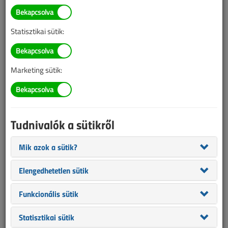
Átadták Magyarország
legnagyobb naperőművét
Statisztikai sütik:
2018. november 26. |
VL online |
2835 |
Marketing sütik:
Az alábbi tartalom archív, 8 éve frissült utoljára. A cikkben szereplő
információk mára aktualitásukat veszíthették, valamint a tartalom
helyenként hiányos lehet (képek, táblázatok stb.).
Tudnivalók a sütikről
Mik azok a sütik?
Elengedhetetlen sütik
Funkcionális sütik
Statisztikai sütik