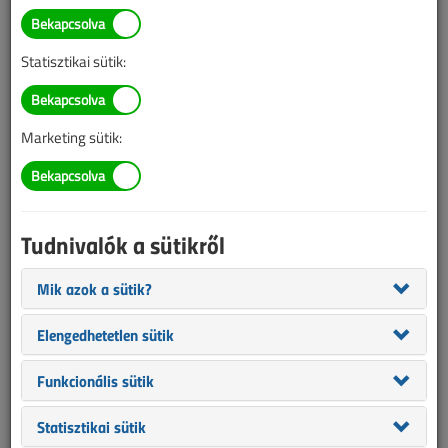
A német energiaforradalom
bukása
Statisztikai sütik:
2018. augusztus 13. |
Hárfás Zsolt
|
21 432 |
Marketing sütik:
Az alábbi tartalom archív, 8 éve frissült utoljára. A cikkben szereplő
információk mára aktualitásukat veszíthették, valamint a tartalom
helyenként hiányos lehet (képek, táblázatok stb.).
Tudnivalók a sütikről
Mik azok a sütik?
Elengedhetetlen sütik
Funkcionális sütik
Statisztikai sütik