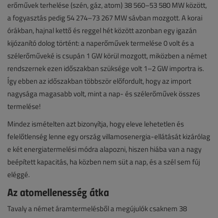
erőművek terhelése (szén, gáz, atom) 38 560–53 580 MW között,
a fogyasztás pedig 54 274–73 267 MW sávban mozgott. A korai
órákban, hajnal kettő és reggel hét között azonban egy igazán
kijózanító dolog történt: a naperőművek termelése 0 volt és a
szélerőműveké is csupán 1 GW körül mozgott, miközben a német
rendszernek ezen időszakban szüksége volt 1–2 GW importra is.
Így ebben az időszakban többször előfordult, hogy az import
nagysága magasabb volt, mint a nap- és szélerőművek összes
termelése!
Mindez ismételten azt bizonyítja, hogy eleve lehetetlen és
felelőtlenség lenne egy ország villamosenergia-ellátását kizárólag
e két energiatermelési módra alapozni, hiszen hiába van a nagy
beépített kapacitás, ha közben nem süt a nap, és a szél sem fúj
eléggé.
Az atomellenesség átka
Tavaly a német áramtermelésből a megújulók csaknem 38