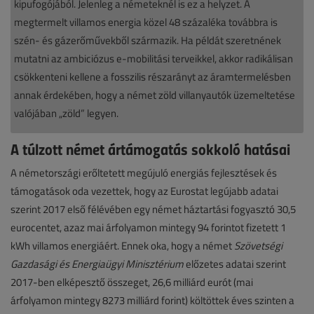
kipufogójából. Jelenleg a németeknél is ez a helyzet. A
megtermelt villamos energia közel 48 százaléka továbbra is
szén- és gázerőművekből származik. Ha példát szeretnének
mutatni az ambiciózus e-mobilitási terveikkel, akkor radikálisan
csökkenteni kellene a fosszilis részarányt az áramtermelésben
annak érdekében, hogy a német zöld villanyautók üzemeltetése
valójában „zöld” legyen.
A túlzott német ártámogatás sokkoló hatásai
A németországi erőltetett megújuló energiás fejlesztések és
támogatások oda vezettek, hogy az Eurostat legújabb adatai
szerint 2017 első félévében egy német háztartási fogyasztó 30,5
eurocentet, azaz mai árfolyamon mintegy 94 forintot fizetett 1
kWh villamos energiáért. Ennek oka, hogy a német
Szövetségi
Gazdasági és Energiaügyi Minisztérium
előzetes adatai szerint
2017-ben elképesztő összeget, 26,6 milliárd eurót (mai
árfolyamon mintegy 8273 milliárd forint) költöttek éves szinten a