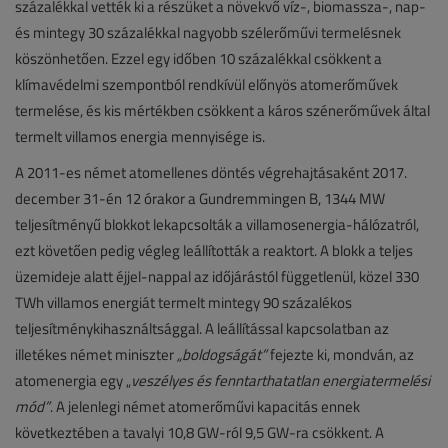
százalékkal vették ki a részüket a növekvő víz-, biomassza-, nap-
és mintegy 30 százalékkal nagyobb szélerőművi termelésnek
köszönhetően. Ezzel egy időben 10 százalékkal csökkent a
klímavédelmi szempontból rendkívül előnyös atomerőművek
termelése, és kis mértékben csökkent a káros szénerőművek által
termelt villamos energia mennyisége is.
A 2011-es német atomellenes döntés végrehajtásaként 2017.
december 31-én 12 órakor a Gundremmingen B, 1344 MW
teljesítményű blokkot lekapcsolták a villamosenergia-hálózatról,
ezt követően pedig végleg leállították a reaktort. A blokk a teljes
üzemideje alatt éjjel-nappal az időjárástól függetlenül, közel 330
TWh villamos energiát termelt mintegy 90 százalékos
teljesítménykihasználtsággal. A leállítással kapcsolatban az
illetékes német miniszter
„boldogságát”
fejezte ki, mondván, az
atomenergia egy „
veszélyes és fenntarthatatlan energiatermelési
mód”
. A jelenlegi német atomerőművi kapacitás ennek
következtében a tavalyi 10,8 GW-ról 9,5 GW-ra csökkent. A