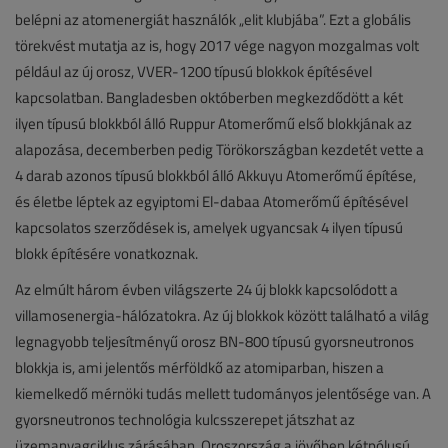
belépni az atomenergiát használók „elit klubjába”. Ezt a globális
törekvést mutatja az is, hogy 2017 vége nagyon mozgalmas volt
például az új orosz, VVER-1200 típusú blokkok építésével
kapcsolatban. Bangladesben októberben megkezdődött a két
ilyen típusú blokkból álló Ruppur Atomerőmű első blokkjának az
alapozása, decemberben pedig Törökországban kezdetét vette a
4 darab azonos típusú blokkból álló Akkuyu Atomerőmű építése,
és életbe léptek az egyiptomi El-dabaa Atomerőmű építésével
kapcsolatos szerződések is, amelyek ugyancsak 4 ilyen típusú
blokk építésére vonatkoznak.
Az elmúlt három évben világszerte 24 új blokk kapcsolódott a
villamosenergia-hálózatokra. Az új blokkok között található a világ
legnagyobb teljesítményű orosz BN-800 típusú gyorsneutronos
blokkja is, ami jelentős mérföldkő az atomiparban, hiszen a
kiemelkedő mérnöki tudás mellett tudományos jelentősége van. A
gyorsneutronos technológia kulcsszerepet játszhat az
üzemanyagciklus zárásában. Oroszország a jövőben kétpólusú