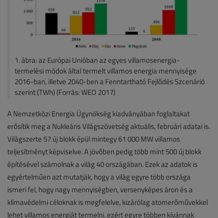
1. ábra: az Európai Unióban az egyes villamosenergia-
termelési módok által termelt villamos energia mennyisége
2016-ban, illetve 2040-ben a Fenntartható Fejlődés Szcenárió
szerint (TWh) (Forrás: WEO 2017)
A Nemzetközi Energia Ügynökség kiadványában foglaltakat
erősítik meg a Nukleáris Világszövetség aktuális, februári adatai is.
Világszerte 57 új blokk épül mintegy 61 000 MW villamos
teljesítményt képviselve. A jövőben pedig több mint 500 új blokk
építésével számolnak a világ 40 országában. Ezek az adatok is
egyértelműen azt mutatják, hogy a világ egyre több országa
ismeri fel, hogy nagy mennyiségben, versenyképes áron és a
klímavédelmi céloknak is megfelelve, kizárólag atomerőművekkel
lehet villamos energiát termelni, ezért egyre többen kívánnak