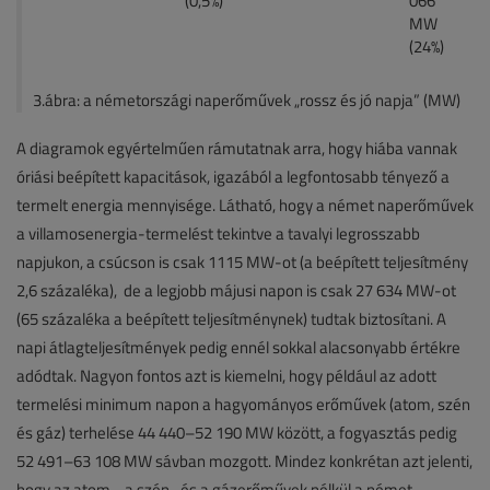
(0,5%)
066
MW
(24%)
3.ábra: a németországi naperőművek „rossz és jó napja” (MW)
A diagramok egyértelműen rámutatnak arra, hogy hiába vannak
óriási beépített kapacitások, igazából a legfontosabb tényező a
termelt energia mennyisége. Látható, hogy a német naperőművek
a villamosenergia-termelést tekintve a tavalyi legrosszabb
napjukon, a csúcson is csak 1115 MW-ot (a beépített teljesítmény
2,6 százaléka), de a legjobb májusi napon is csak 27 634 MW-ot
(65 százaléka a beépített teljesítménynek) tudtak biztosítani. A
napi átlagteljesítmények pedig ennél sokkal alacsonyabb értékre
adódtak. Nagyon fontos azt is kiemelni, hogy például az adott
termelési minimum napon a hagyományos erőművek (atom, szén
és gáz) terhelése 44 440–52 190 MW között, a fogyasztás pedig
52 491–63 108 MW sávban mozgott. Mindez konkrétan azt jelenti,
hogy az atom-, a szén- és a gázerőművek nélkül a német