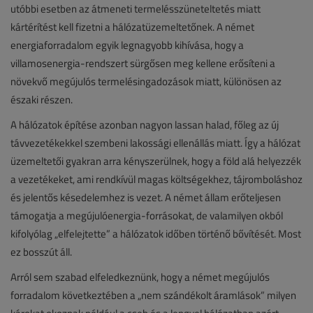
utóbbi esetben az átmeneti termelésszüneteltetés miatt
kártérítést kell fizetni a hálózatüzemeltetőnek. A német
energiaforradalom egyik legnagyobb kihívása, hogy a
villamosenergia-rendszert sürgősen meg kellene erősíteni a
növekvő megújulós termelésingadozások miatt, különösen az
északi részen.
A hálózatok építése azonban nagyon lassan halad, főleg az új
távvezetékekkel szembeni lakossági ellenállás miatt. Így a hálózat
üzemeltetői gyakran arra kényszerülnek, hogy a föld alá helyezzék
a vezetékeket, ami rendkívül magas költségekhez, tájromboláshoz
és jelentős késedelemhez is vezet. A német állam erőteljesen
támogatja a megújulóenergia-forrásokat, de valamilyen okból
kifolyólag „elfelejtette” a hálózatok időben történő bővítését. Most
ez bosszút áll.
Arról sem szabad elfeledkeznünk, hogy a német megújulós
forradalom következtében a „nem szándékolt áramlások” milyen