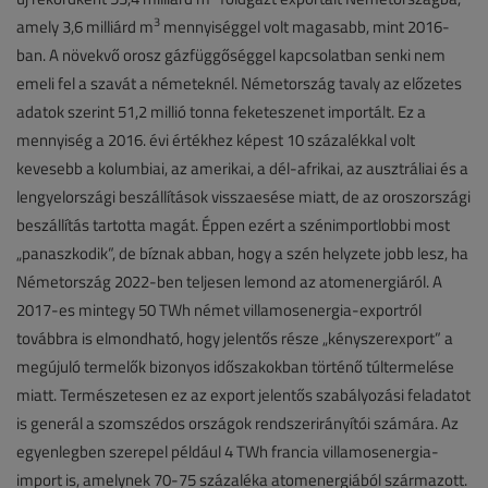
3
amely 3,6 milliárd m
mennyiséggel volt magasabb, mint 2016-
ban. A növekvő orosz gázfüggőséggel kapcsolatban senki nem
emeli fel a szavát a németeknél. Németország tavaly az előzetes
adatok szerint 51,2 millió tonna feketeszenet importált. Ez a
mennyiség a 2016. évi értékhez képest 10 százalékkal volt
kevesebb a kolumbiai, az amerikai, a dél-afrikai, az ausztráliai és a
lengyelországi beszállítások visszaesése miatt, de az oroszországi
beszállítás tartotta magát. Éppen ezért a szénimportlobbi most
„panaszkodik”, de bíznak abban, hogy a szén helyzete jobb lesz, ha
Németország 2022-ben teljesen lemond az atomenergiáról. A
2017-es mintegy 50 TWh német villamosenergia-exportról
továbbra is elmondható, hogy jelentős része „kényszerexport” a
megújuló termelők bizonyos időszakokban történő túltermelése
miatt. Természetesen ez az export jelentős szabályozási feladatot
is generál a szomszédos országok rendszerirányítói számára. Az
egyenlegben szerepel például 4 TWh francia villamosenergia-
import is, amelynek 70-75 százaléka atomenergiából származott.