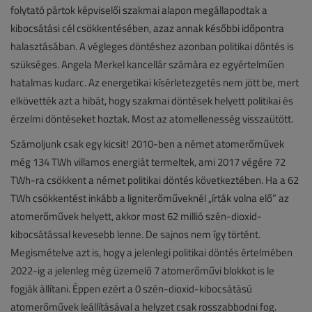
folytató pártok képviselői szakmai alapon megállapodtak a
kibocsátási cél csökkentésében, azaz annak későbbi időpontra
halasztásában. A végleges döntéshez azonban politikai döntés is
szükséges. Angela Merkel kancellár számára ez egyértelműen
hatalmas kudarc. Az energetikai kísérletezgetés nem jött be, mert
elkövették azt a hibát, hogy szakmai döntések helyett politikai és
érzelmi döntéseket hoztak. Most az atomellenesség visszaütött.
Számoljunk csak egy kicsit! 2010-ben a német atomerőművek
még 134 TWh villamos energiát termeltek, ami 2017 végére 72
TWh-ra csökkent a német politikai döntés következtében. Ha a 62
TWh csökkentést inkább a ligniterőműveknél „írták volna elő” az
atomerőművek helyett, akkor most 62 millió szén-dioxid-
kibocsátással kevesebb lenne. De sajnos nem így történt.
Megismételve azt is, hogy a jelenlegi politikai döntés értelmében
2022-ig a jelenleg még üzemelő 7 atomerőművi blokkot is le
fogják állítani. Éppen ezért a 0 szén-dioxid-kibocsátású
atomerőművek leállításával a helyzet csak rosszabbodni fog.