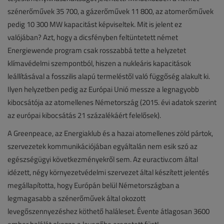
szénerőművek 35 700, a gázerőművek 11 800, az atomerőművek
pedig 10 300 MW kapacitást képviseltek. Mit is jelent ez
valójában? Azt, hogy a dicsfényben feltüntetett német
Energiewende program csak rosszabbá tette a helyzetet
klímavédelmi szempontból, hiszen a nukleáris kapacitások
leállításával a fosszilis alapú termeléstől való függőség alakult ki.
Ilyen helyzetben pedig az Európai Unió messze a legnagyobb
kibocsátója az atomellenes Németország (2015. évi adatok szerint
az európai kibocsátás 21 százalékáért felelősek).
A Greenpeace, az Energiaklub és a hazai atomellenes zöld pártok,
szervezetek kommunikációjában egyáltalán nem esik szó az
egészségügyi következményekről sem. Az euractiv.com által
idézett, négy környezetvédelmi szervezet által készített jelentés
megállapította, hogy Európán belül Németországban a
legmagasabb a szénerőművek által okozott
levegőszennyezéshez köthető haláleset. Évente átlagosan 3600