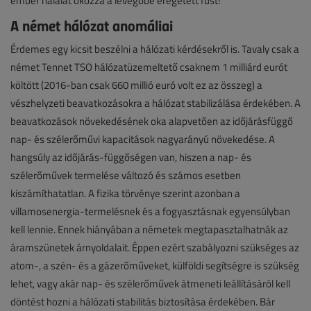
ember halálát okozza a levegőbe eregetett füst!
A német hálózat anomáliai
Érdemes egy kicsit beszélni a hálózati kérdésekről is. Tavaly csak a
német Tennet TSO hálózatüzemeltető csaknem 1 milliárd eurót
költött (2016-ban csak 660 millió euró volt ez az összeg) a
vészhelyzeti beavatkozásokra a hálózat stabilizálása érdekében. A
beavatkozások növekedésének oka alapvetően az időjárásfüggő
nap- és szélerőművi kapacitások nagyarányú növekedése. A
hangsúly az időjárás-függőségen van, hiszen a nap- és
szélerőművek termelése változó és számos esetben
kiszámíthatatlan. A fizika törvénye szerint azonban a
villamosenergia-termelésnek és a fogyasztásnak egyensúlyban
kell lennie. Ennek hiányában a németek megtapasztalhatnák az
áramszünetek árnyoldalait. Éppen ezért szabályozni szükséges az
atom-, a szén- és a gázerőműveket, külföldi segítségre is szükség
lehet, vagy akár nap- és szélerőművek átmeneti leállításáról kell
döntést hozni a hálózati stabilitás biztosítása érdekében. Bár