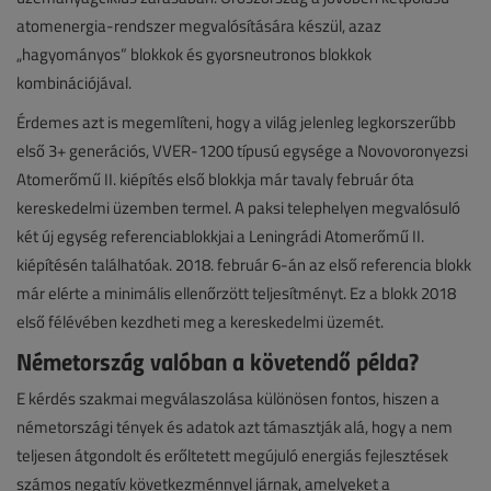
atomenergia-rendszer megvalósítására készül, azaz
„hagyományos” blokkok és gyorsneutronos blokkok
kombinációjával.
Érdemes azt is megemlíteni, hogy a világ jelenleg legkorszerűbb
első 3+ generációs, VVER-1200 típusú egysége a Novovoronyezsi
Atomerőmű II. kiépítés első blokkja már tavaly február óta
kereskedelmi üzemben termel. A paksi telephelyen megvalósuló
két új egység referenciablokkjai a Leningrádi Atomerőmű II.
kiépítésén találhatóak. 2018. február 6-án az első referencia blokk
már elérte a minimális ellenőrzött teljesítményt. Ez a blokk 2018
első félévében kezdheti meg a kereskedelmi üzemét.
Németország valóban a követendő példa?
E kérdés szakmai megválaszolása különösen fontos, hiszen a
németországi tények és adatok azt támasztják alá, hogy a nem
teljesen átgondolt és erőltetett megújuló energiás fejlesztések
számos negatív következménnyel járnak, amelyeket a