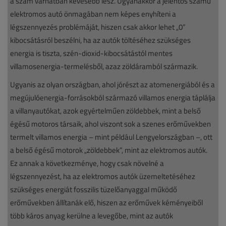
a szám várhatóan kevesebb lesz. Ugyanakkor a jelentős számú
elektromos autó önmagában nem képes enyhíteni a
légszennyezés problémáját, hiszen csak akkor lehet „0”
kibocsátásról beszélni, ha az autók töltéséhez szükséges
energia is tiszta, szén-dioxid-kibocsátástól mentes
villamosenergia-termelésből, azaz zöldáramból származik.
Ugyanis az olyan országban, ahol jórészt az atomenergiából és a
megújulóenergia-forrásokból származó villamos energia táplálja
a villanyautókat, azok egyértelműen zöldebbek, mint a belső
égésű motoros társaik, ahol viszont sok a szenes erőművekben
termelt villamos energia – mint például Lengyelországban –, ott
a belső égésű motorok „zöldebbek”, mint az elektromos autók.
Ez annak a következménye, hogy csak növelné a
légszennyezést, ha az elektromos autók üzemeltetéséhez
szükséges energiát fosszilis tüzelőanyaggal működő
erőművekben állítanák elő, hiszen az erőművek kéményeiből
több káros anyag kerülne a levegőbe, mint az autók