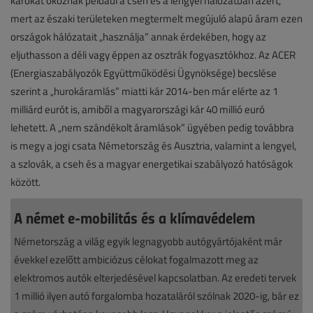
károkat okoznak például a cseh és a lengyel hálózatban azért,
mert az északi területeken megtermelt megújuló alapú áram ezen
országok hálózatait „használja” annak érdekében, hogy az
eljuthasson a déli vagy éppen az osztrák fogyasztókhoz. Az ACER
(Energiaszabályozók Együttműködési Ügynöksége) becslése
szerint a „hurokáramlás” miatti kár 2014-ben már elérte az 1
milliárd eurót is, amiből a magyarországi kár 40 millió euró
lehetett. A „nem szándékolt áramlások” ügyében pedig továbbra
is megy a jogi csata Németország és Ausztria, valamint a lengyel,
a szlovák, a cseh és a magyar energetikai szabályozó hatóságok
között.
A német e-mobilitás és a klímavédelem
Németország a világ egyik legnagyobb autógyártójaként már
évekkel ezelőtt ambiciózus célokat fogalmazott meg az
elektromos autók elterjedésével kapcsolatban. Az eredeti tervek
1 millió ilyen autó forgalomba hozataláról szólnak 2020-ig, bár ez