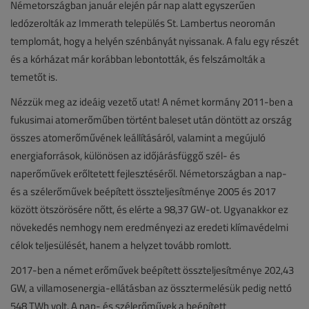
Németországban január elején pár nap alatt egyszerűen
ledózerolták az Immerath település St. Lambertus neoromán
templomát, hogy a helyén szénbányát nyissanak. A falu egy részét
és a kórházat már korábban lebontották, és felszámolták a
temetőt is.
Nézzük meg az ideáig vezető utat! A német kormány 2011-ben a
fukusimai atomerőműben történt baleset után döntött az ország
összes atomerőművének leállításáról, valamint a megújuló
energiaforrások, különösen az időjárásfüggő szél- és
naperőművek erőltetett fejlesztéséről. Németországban a nap-
és a szélerőművek beépített összteljesítménye 2005 és 2017
között ötszörösére nőtt, és elérte a 98,37 GW-ot. Ugyanakkor ez
növekedés nemhogy nem eredményezi az eredeti klímavédelmi
célok teljesülését, hanem a helyzet tovább romlott.
2017-ben a német erőművek beépített összteljesítménye 202,43
GW, a villamosenergia-ellátásban az össztermelésük pedig nettó
548 TWh volt. A nap- és szélerőművek a beépített