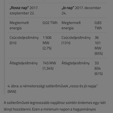
„Rossz nap”
2017.
„Jó nap”
2017. december
szeptember 22.
24.
Megtermelt
0,02 TWh
Megtermelt
0,83
energia
energia
TWh
Csúcsteljesítmény
1 506
Csúcsteljesítmény
36
(0 h)
MW
(13 h)
101
(2,7%)
MW
(65%)
Átlagteljesítmény
745 MW
Átlagteljesítmény
33
(1,34%)
834
(61%)
4. ábra: a németországi szélerőművek „rossz és jó napja”
(MW)
A szélerőművek legrosszabb napjához szintén érdemes egy-két
tényt hozzátenni. Ezen a minimum napon a hagyományos