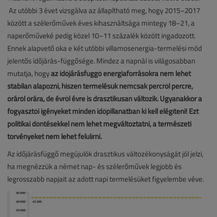
Az utóbbi 3 évet vizsgálva az állapítható meg, hogy 2015–2017
között a szélerőművek éves kihasználtsága mintegy 18–21, a
naperőműveké pedig közel 10–11 százalék között ingadozott.
Ennek alapvető oka e két utóbbi villamosenergia-termelési mód
jelentős időjárás-függősége. Mindez a napnál is világosabban
mutatja, hogy
az időjárásfüggő energiaforrásokra nem lehet
stabilan alapozni, hiszen termelésük nemcsak percről percre,
óráról órára, de évről évre is drasztikusan változik. Ugyanakkor a
fogyasztói igényeket minden időpillanatban ki kell elégíteni!
Ezt
politikai döntésekkel nem lehet megváltoztatni, a természeti
törvényeket nem lehet felülírni.
Az időjárásfüggő megújulók drasztikus változékonyságát jól jelzi,
ha megnézzük a német nap- és szélerőművek legjobb és
legrosszabb napjait az adott napi termelésüket figyelembe véve.