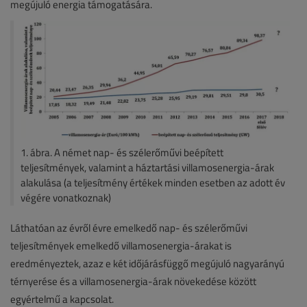
megújuló energia támogatására.
1. ábra. A német nap- és szélerőművi beépített
teljesítmények, valamint a háztartási villamosenergia-árak
alakulása (a teljesítmény értékek minden esetben az adott év
végére vonatkoznak)
Láthatóan az évről évre emelkedő nap- és szélerőművi
teljesítmények emelkedő villamosenergia-árakat is
eredményeztek, azaz e két időjárásfüggő megújuló nagyarányú
térnyerése és a villamosenergia-árak növekedése között
egyértelmű a kapcsolat.