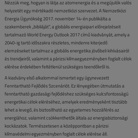
Nézzük meg, hogyan is látja az atomenergia és a megújulók valós
helyzetét egy mértékadó nemzetközi szervezet. A Nemzetközi
Energia Ügynökség 2017. november 14-én publikálta a
szakemberek „bibliáját”, a globális energiaipari előrejelzéseit
tartalmazó World Energy Outlook 2017 című kiadványát, amely a
2040-ig tartó időszakra részletes, mindenre kiterjedő
elemzéseket tartalmaz a globális energetika jövőbeli kihívásairól
és trendjeiről, valamint a párizsi klímaegyezményben foglalt célok
elérése érdekében feltétlenül szükséges teendőkről is.
A kiadvány első alkalommal ismertet egy úgynevezett
Fenntartható Fejlődés Szcenáriót. Ez lényegében útmutatás a
fenntartható gazdasági fejlődéshez szükséges kulcsfontosságú
energetikai célok eléréséhez, amelyek eredményeként tisztább
lehet a levegő, és biztosítható az egyetemes hozzáférés az
energiához, valamint csökkenthetők általa az energiabiztonsági
kockázatok. Természetesen a középpontban a párizsi
klímavédelmi egyezményben foglalt célok elérése áll.