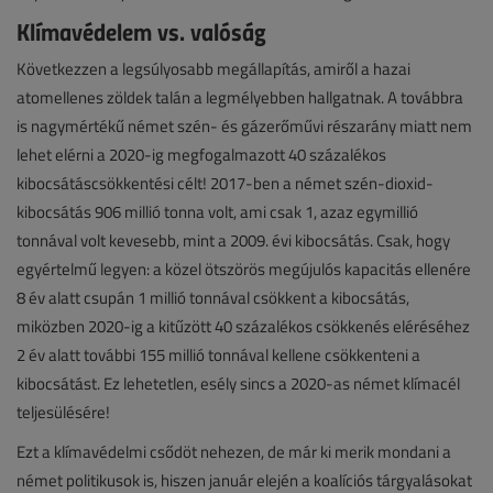
Klímavédelem vs. valóság
Következzen a legsúlyosabb megállapítás, amiről a hazai
atomellenes zöldek talán a legmélyebben hallgatnak. A továbbra
is nagymértékű német szén- és gázerőművi részarány miatt nem
lehet elérni a 2020-ig megfogalmazott 40 százalékos
kibocsátáscsökkentési célt! 2017-ben a német szén-dioxid-
kibocsátás 906 millió tonna volt, ami csak 1, azaz egymillió
tonnával volt kevesebb, mint a 2009. évi kibocsátás. Csak, hogy
egyértelmű legyen: a közel ötszörös megújulós kapacitás ellenére
8 év alatt csupán 1 millió tonnával csökkent a kibocsátás,
miközben 2020-ig a kitűzött 40 százalékos csökkenés eléréséhez
2 év alatt további 155 millió tonnával kellene csökkenteni a
kibocsátást. Ez lehetetlen, esély sincs a 2020-as német klímacél
teljesülésére!
Ezt a klímavédelmi csődöt nehezen, de már ki merik mondani a
német politikusok is, hiszen január elején a koalíciós tárgyalásokat