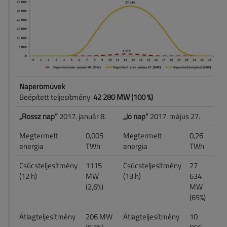
Naperőművek
Beépített teljesítmény:
42 280 MW (100 %)
„Rossz nap”
2017. január 8.
„Jó nap”
2017. május 27.
Megtermelt
0,005
Megtermelt
0,26
energia
TWh
energia
TWh
Csúcsteljesítmény
1115
Csúcsteljesítmény
27
(12 h)
MW
(13 h)
634
(2,6%)
MW
(65%)
Átlagteljesítmény
206 MW
Átlagteljesítmény
10