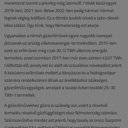
menetrend szerint a jelenleg még üzemelő 7 blokk közül egyet
2019-ben, 2021-ben, illetve 2022-ben pedig hármat-hármat
fognak végleg leállítani. Ez a döntés tovább növeli a szén-dioxid-
kibocsátást. Úgy tűnik, hogy Németország ezt akarja.
Ugyanakkor a német gázerőművek egyre nagyobb szerepet
játszanak az ország villamosenergia-termelésében. 2015-ben
ezek az erőművek még csak 30,12 TWh villamos energiát
termeltek, ezzel szemben 2017-ben már éves szinten 43,97 TWh-
t állítottak elő, amely két év alatt 46 százalékos növekedést jelent.
A közüzemi erőművek mellett a bányászat és a feldolgozóipar
számára rendelkezésre állnak az önellátáshoz szükséges
gázerőművi egységek, amelyek a tavalyi évben további 25-30
TWh-t termeltek.
A gázerőművekhez gázra is szükség van, ezért a növekvő
termelés növekvő gázfüggőséget okoz Németország számára.
Számszerűsítve mindez azt jelenti, hogy tavaly az orosz Gazprom
3
új rekordként 53,4 milliárd m
földgázt exportált Németországba,