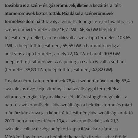
továbbra is a szén- és gázerőművek, illetve a bezárásra ítélt
atomerőművek biztosították. Ráadásul a szénerőművek
termelése dominált!
Tavaly a virtuális dobogó tetején továbbra is a
szénerőművi termelés állt: 216,7 TWh, 46,34 GW beépített
teljesítmény mellett, a második volt a szél alapú termelés: 103,65
TWh, a beépített teljesítmény 55,55 GW, a harmadik pedig a
nukleáris alapú termelés, amely 72,14 TWh-t adott 10,8 GW
beépített teljesítménnyel. A napenergia csak a 6. volt a sorban
(termelés: 38,89 TWh, beépített teljesítmény: 42,82 GW).
Tavaly a német atomerőművek 76,4, a szénerőművek pedig 53,4
százalékos éves teljesítmény-kihasználtsággal termelték a
villamos energiát. Ugyanakkor a két időjárásfüggő megújuló – a
nap- és szélerőművek – kihasználtsága a hektikus termelés miatt
már jócskán árnyalja a képet. A teljesítménykihasználtsági mutató
2017-ben a nap esetében 10,4, a szélerőműveké csak 21,3
százalék volt az év végi beépített kapacitásokkal számolva.
Másként fogalmazva a beépített kapacitás tizede, illetve ötöde!