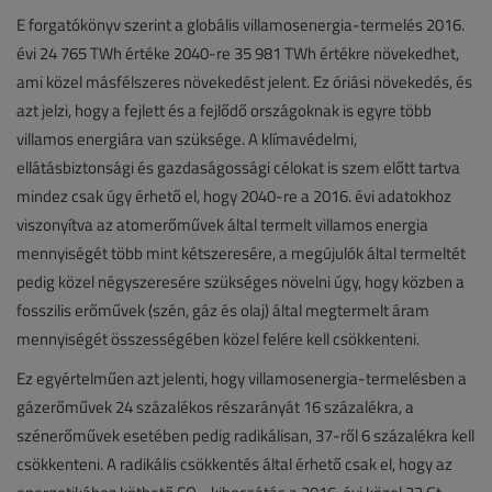
E forgatókönyv szerint a globális villamosenergia-termelés 2016.
évi 24 765 TWh értéke 2040-re 35 981 TWh értékre növekedhet,
ami közel másfélszeres növekedést jelent. Ez óriási növekedés, és
azt jelzi, hogy a fejlett és a fejlődő országoknak is egyre több
villamos energiára van szüksége. A klímavédelmi,
ellátásbiztonsági és gazdaságossági célokat is szem előtt tartva
mindez csak úgy érhető el, hogy 2040-re a 2016. évi adatokhoz
viszonyítva az atomerőművek által termelt villamos energia
mennyiségét több mint kétszeresére, a megújulók által termeltét
pedig közel négyszeresére szükséges növelni úgy, hogy közben a
fosszilis erőművek (szén, gáz és olaj) által megtermelt áram
mennyiségét összességében közel felére kell csökkenteni.
Ez egyértelműen azt jelenti, hogy villamosenergia-termelésben a
gázerőművek 24 százalékos részarányát 16 százalékra, a
szénerőművek esetében pedig radikálisan, 37-ről 6 százalékra kell
csökkenteni. A radikális csökkentés által érhető csak el, hogy az