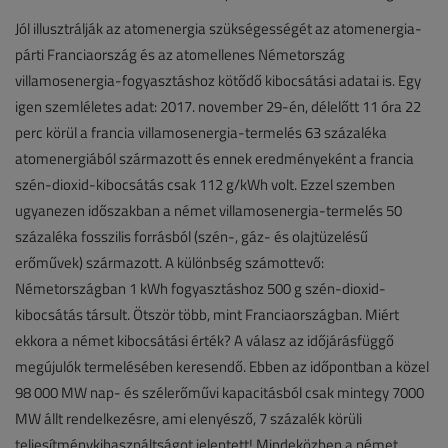
Jól illusztrálják az atomenergia szükségességét az atomenergia-
párti Franciaország és az atomellenes Németország
villamosenergia-fogyasztáshoz kötődő kibocsátási adatai is. Egy
igen szemléletes adat: 2017. november 29-én, délelőtt 11 óra 22
perc körül a francia villamosenergia-termelés 63 százaléka
atomenergiából származott és ennek eredményeként a francia
szén-dioxid-kibocsátás csak 112 g/kWh volt. Ezzel szemben
ugyanezen időszakban a német villamosenergia-termelés 50
százaléka fosszilis forrásból (szén-, gáz- és olajtüzelésű
erőművek) származott. A különbség számottevő:
Németországban 1 kWh fogyasztáshoz 500 g szén-dioxid-
kibocsátás társult. Ötször több, mint Franciaországban. Miért
ekkora a német kibocsátási érték? A válasz az időjárásfüggő
megújulók termelésében keresendő. Ebben az időpontban a közel
98 000 MW nap- és szélerőművi kapacitásból csak mintegy 7000
MW állt rendelkezésre, ami elenyésző, 7 százalék körüli
teljesítménykihasználtságot jelentett! Mindeközben a német