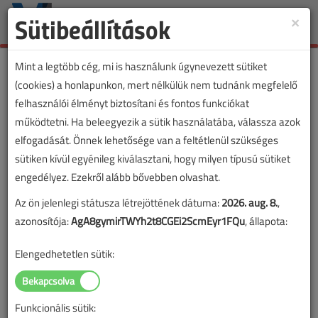
Sütibeállítások
×
Toggle
naviga
Mint a legtöbb cég, mi is használunk úgynevezett sütiket
(cookies) a honlapunkon, mert nélkülük nem tudnánk megfelelő
felhasználói élményt biztosítani és fontos funkciókat
működtetni. Ha beleegyezik a sütik használatába, válassza azok
elfogadását. Önnek lehetősége van a feltétlenül szükséges
sütiken kívül egyénileg kiválasztani, hogy milyen típusú sütiket
engedélyez. Ezekről alább bővebben olvashat.
Az ön jelenlegi státusza létrejöttének dátuma:
2026. aug. 8.
,
azonosítója:
AgA8gymirTWYh2t8CGEi2ScmEyr1FQu
, állapota:
Elengedhetetlen sütik:
Funkcionális sütik: