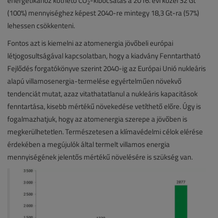
energetikához köthető CO
-kibocsátás a 2016. évi közel 32 Gt
2
(100%) mennyiséghez képest 2040-re mintegy 18,3 Gt-ra (57%)
lehessen csökkenteni.
Fontos azt is kiemelni az atomenergia jövőbeli európai
létjogosultságával kapcsolatban, hogy a kiadvány Fenntartható
Fejlődés forgatókönyve szerint 2040-ig az Európai Unió nukleáris
alapú villamosenergia-termelése egyértelműen növekvő
tendenciát mutat, azaz vitathatatlanul a nukleáris kapacitások
fenntartása, kisebb mértékű növekedése vetíthető előre. Úgy is
fogalmazhatjuk, hogy az atomenergia szerepe a jövőben is
megkerülhetetlen. Természetesen a klímavédelmi célok elérése
érdekében a megújulók által termelt villamos energia
mennyiségének jelentős mértékű növelésére is szükség van.