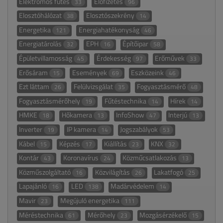
Elektromos fűtés
Előfizetés
33
96
Elosztóhálózat
Elosztószekrény
38
14
Energetika
Energiahatékonyság
121
46
Energiatárolás
EPH
Építőipar
32
16
58
Épületvillamosság
Érdekesség
Erőművek
45
97
33
Erősáram
Események
Eszközeink
15
69
46
Ezt láttam
Felülvizsgálat
Fogyasztásmérő
26
35
48
Fogyasztásmérőhely
Fűtéstechnika
Hírek
19
14
14
HMKE
Hőkamera
InfoShow
Interjú
18
13
47
13
Inverter
IP kamera
Jogszabályok
19
14
53
Kábel
Képzés
Kiállítás
KNX
15
17
23
32
Kontár
Koronavírus
Közműcsatlakozás
43
24
13
Közműszolgáltató
Közvilágítás
Lakatfogó
16
26
25
Lapajánló
LED
Madárvédelem
16
138
14
Mavir
Megújuló energetika
23
111
Méréstechnika
Mérőhely
Mozgásérzékelő
61
23
15