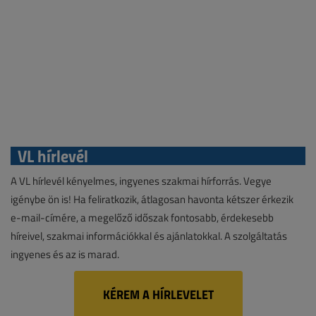
VL hírlevél
A VL hírlevél kényelmes, ingyenes szakmai hírforrás. Vegye
igénybe ön is! Ha feliratkozik, átlagosan havonta kétszer érkezik
e-mail-címére, a megelőző időszak fontosabb, érdekesebb
híreivel, szakmai információkkal és ajánlatokkal. A szolgáltatás
ingyenes és az is marad.
KÉREM A HÍRLEVELET