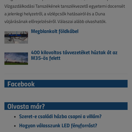
Vízgazdálkodási Tanszékének tanszékvezető egyetemi docensét
a jelenlegi helyzetről, a vízlépcsők hatásairól és a Duna
vízjárásának előrejelzéséről. Válaszai alább olvashatók.
Megblankolt földkábel
400 kilovoltos távvezetéket húztak át az
M35-ös felett
Facebook
Olvasta már?
Szeret-e családi házba csapni a villám?
Hogyan válasszunk LED fényforrást?