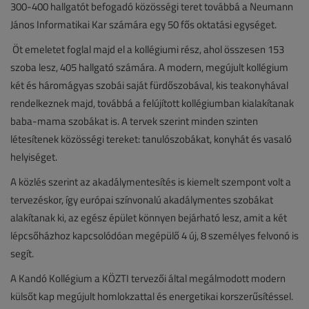
300-400 hallgatót befogadó közösségi teret továbbá a Neumann
János Informatikai Kar számára egy 50 fős oktatási egységet.
Öt emeletet foglal majd el a kollégiumi rész, ahol összesen 153
szoba lesz, 405 hallgató számára. A modern, megújult kollégium
két és háromágyas szobái saját fürdőszobával, kis teakonyhával
rendelkeznek majd, továbbá a felújított kollégiumban kialakítanak
baba-mama szobákat is. A tervek szerint minden szinten
létesítenek közösségi tereket: tanulószobákat, konyhát és vasaló
helyiséget.
A közlés szerint az akadálymentesítés is kiemelt szempont volt a
tervezéskor, így európai színvonalú akadálymentes szobákat
alakítanak ki, az egész épület könnyen bejárható lesz, amit a két
lépcsőházhoz kapcsolódóan megépülő 4 új, 8 személyes felvonó is
segít.
A Kandó Kollégium a KÖZTI tervezői által megálmodott modern
külsőt kap megújult homlokzattal és energetikai korszerűsítéssel.