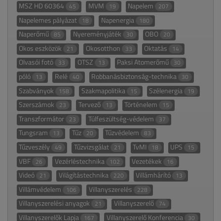
MSZ HD 60364
MVM
Napelem
45
19
207
Napelemes pályázat
Napenergia
18
180
Naperőmű
Nyereményjáték
OBO
85
30
20
Okos eszközök
Okosotthon
Oktatás
21
33
14
Olvasói fotó
OTSZ
Paksi Atomerőmű
33
13
30
póló
Relé
Robbanásbiztonság-technika
13
40
30
Szabványok
Szakmapolitika
Szélenergia
158
15
19
Szerszámok
Tervező
Történelem
23
13
15
Transzformátor
Túlfeszültség-védelem
23
37
Tungsram
Tűz
Tűzvédelem
13
20
83
Tűzveszély
Tűzvizsgálat
TvMI
UPS
49
21
18
15
VBF
Vezérléstechnika
Vezetékek
26
102
16
Videó
Világítástechnika
Villámhárító
21
220
13
Villámvédelem
Villanyszerelés
106
228
Villanyszerelési anyagok
Villanyszerelő
21
74
Villanyszerelők Lapja
Villanyszerelő Konferencia
167
30