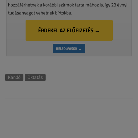
hozzáférhetnek a korábbi számok tartalmához is, így 23 évnyi
tudásanyagot vehetnek bírtokba.
ÉRDEKEL AZ ELŐFIZETÉS →
BELEOLVASOK →
Kandó
Oktatás