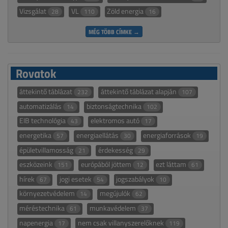
Vizsgálat
VL
Zöld energia
28
110
16
MÉG TÖBB CÍMKE →
Rovatok
áttekintő táblázat
áttekintő táblázat alapján
232
107
automatizálás
biztonságtechnika
14
102
EIB technológia
elektromos autó
43
17
energetika
energiaellátás
energiaforrások
57
30
19
épületvillamosság
érdekesség
21
29
eszközeink
európából jöttem
ezt láttam
151
12
61
hírek
jogi esetek
jogszabályok
67
54
10
környezetvédelem
megújulók
14
62
méréstechnika
munkavédelem
61
37
napenergia
nem csak villanyszerelőknek
17
119