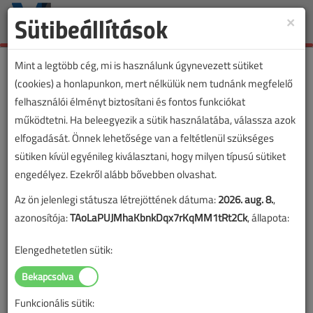
Sütibeállítások
×
Toggle
naviga
Mint a legtöbb cég, mi is használunk úgynevezett sütiket
(cookies) a honlapunkon, mert nélkülük nem tudnánk megfelelő
felhasználói élményt biztosítani és fontos funkciókat
működtetni. Ha beleegyezik a sütik használatába, válassza azok
elfogadását. Önnek lehetősége van a feltétlenül szükséges
sütiken kívül egyénileg kiválasztani, hogy milyen típusú sütiket
engedélyez. Ezekről alább bővebben olvashat.
Az ön jelenlegi státusza létrejöttének dátuma:
2026. aug. 8.
,
azonosítója:
TAoLaPUJMhaKbnkDqx7rKqMM1tRt2Ck
, állapota:
Elengedhetetlen sütik:
Funkcionális sütik: