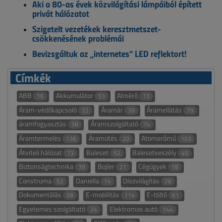
Aki a 80-as évek közvilágítási lámpáiból épített
privát hálózatot
Szigetelt vezetékek keresztmetszet-
csökkenésének problémái
Bevizsgáltuk az „internetes” LED reflektort!
Címkék
ABB
Akkumulátor
Almérő
16
53
13
Áram-védőkapcsoló
Áramár
Áramellátás
22
39
79
áramfogyasztás
Áramszolgáltató
38
74
Áramtermelés
Áramütés
Atomerőmű
136
20
103
Átviteli hálózat
Baleset
Balesetveszély
73
52
45
Biztonságtechnika
Bojler
Cégügyek
39
21
18
Construma
Daniella
Díszvilágítás
52
14
26
Dokumentálás
E-mobilitás
E-töltő
58
114
61
Egyetemes szolgáltató
Elektromos autó
24
144