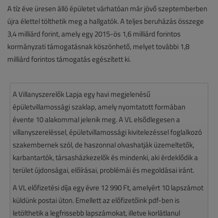
A tíz éve üresen álló épületet várhatóan már jövő szeptemberben
újra élettel tölthetik meg a hallgatók. A teljes beruházás összege
3,4 milliárd forint, amely egy 2015-ös 1,6 milliárd forintos
kormányzati támogatásnak köszönhető, melyet további 1,8
milliárd forintos támogatás egészített ki.
A Villanyszerelők Lapja egy havi megjelenésű
épületvillamossági szaklap, amely nyomtatott formában
évente 10 alakommal jelenik meg. A VL elsődlegesen a
villanyszereléssel, épületvillamossági kivitelezéssel foglalkozó
szakembernek szól, de haszonnal olvashatják üzemeltetők,
karbantartók, társasházkezelők és mindenki, aki érdeklődik a
terület újdonságai, előírásai, problémái és megoldásai iránt.
A VL előfizetési díja egy évre 12 990 Ft, amelyért 10 lapszámot
küldünk postai úton. Emellett az előfizetőink pdf-ben is
letölthetik a legfrissebb lapszámokat, illetve korlátlanul