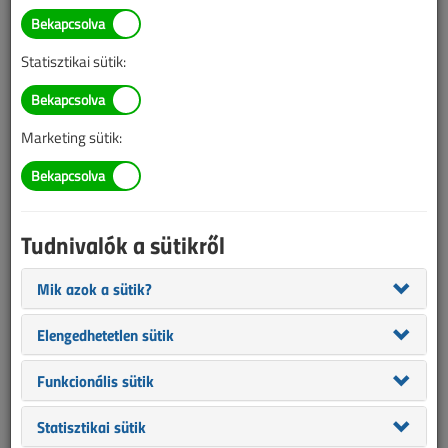
Megújul az Óbudai Egyetem
Kandó kollégiuma
Statisztikai sütik:
2017. november 20. |
MTI |
2594 |
Marketing sütik:
Az alábbi tartalom archív, 9 éve frissült utoljára. A cikkben szereplő
információk mára aktualitásukat veszíthették, valamint a tartalom
helyenként hiányos lehet (képek, táblázatok stb.).
Tudnivalók a sütikről
Mik azok a sütik?
Elengedhetetlen sütik
Funkcionális sütik
Statisztikai sütik