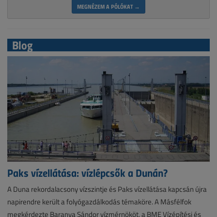
MEGNÉZEM A PÓLÓKAT →
Blog
Paks vízellátása: vízlépcsők a Dunán?
A Duna rekordalacsony vízszintje és Paks vízellátása kapcsán újra
napirendre került a folyógazdálkodás témaköre. A Másfélfok
megkérdezte Baranya Sándor vízmérnököt, a BME Vízépítési és