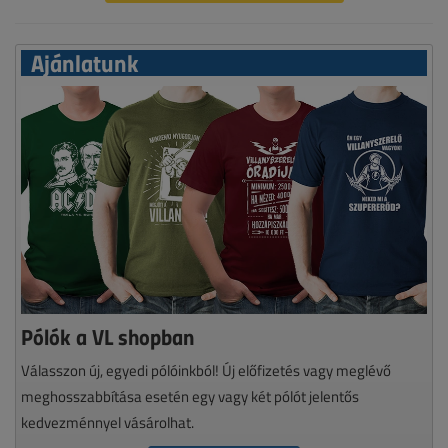
Ajánlatunk
Pólók a VL shopban
Válasszon új, egyedi pólóinkból! Új előfizetés vagy meglévő
meghosszabbítása esetén egy vagy két pólót jelentős
kedvezménnyel vásárolhat.