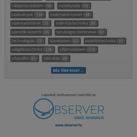
robbanásvédelem
szabályozás
16
13
szabványok
szakmakörnyezet
136
99
szakmatörténet
számítástechnika
15
28
szerelők közelről
tanulságos történetek
26
97
technológiák
tűzvédelem
vezérléstechnika
27
52
97
világítástechnika
villámvédelem
138
110
vitaindító
zöld oldal
34
28
MÉG TÖBB ROVAT →
Lapunkat rendszeresen szemlézi az
www.observer.hu