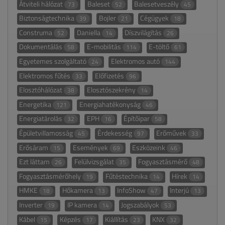
Átviteli hálózat
Baleset
Balesetveszély
73
52
45
Biztonságtechnika
Bojler
Cégügyek
39
21
18
Construma
Daniella
Díszvilágítás
52
14
26
Dokumentálás
E-mobilitás
E-töltő
58
114
61
Egyetemes szolgáltató
Elektromos autó
24
144
Elektromos fűtés
Előfizetés
33
96
Elosztóhálózat
Elosztószekrény
38
14
Energetika
Energiahatékonyság
121
46
Energiatárolás
EPH
Építőipar
32
16
58
Épületvillamosság
Érdekesség
Erőművek
45
97
33
Erősáram
Események
Eszközeink
15
69
46
Ezt láttam
Felülvizsgálat
Fogyasztásmérő
26
35
48
Fogyasztásmérőhely
Fűtéstechnika
Hírek
19
14
14
HMKE
Hőkamera
InfoShow
Interjú
18
13
47
13
Inverter
IP kamera
Jogszabályok
19
14
53
Kábel
Képzés
Kiállítás
KNX
15
17
23
32