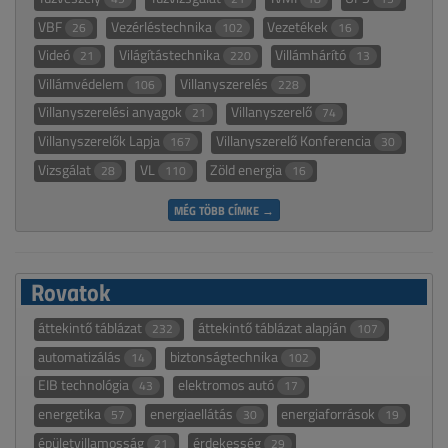
VBF
Vezérléstechnika
Vezetékek
26
102
16
Videó
Világítástechnika
Villámhárító
21
220
13
Villámvédelem
Villanyszerelés
106
228
Villanyszerelési anyagok
Villanyszerelő
21
74
Villanyszerelők Lapja
Villanyszerelő Konferencia
167
30
Vizsgálat
VL
Zöld energia
28
110
16
MÉG TÖBB CÍMKE →
Rovatok
áttekintő táblázat
áttekintő táblázat alapján
232
107
automatizálás
biztonságtechnika
14
102
EIB technológia
elektromos autó
43
17
energetika
energiaellátás
energiaforrások
57
30
19
épületvillamosság
érdekesség
21
29