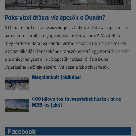
Paks vízellátása: vízlépcsők a Dunán?
A Duna rekordalacsony vízszintje és Paks vízellátása kapcsán újra
napirendre került a folyógazdálkodás témaköre. A Másfélfok
megkérdezte Baranya Sándor vízmérnököt, a BME Vízépítési és
Vízgazdálkodási Tanszékének tanszékvezető egyetemi docensét
a jelenlegi helyzetről, a vízlépcsők hatásairól és a Duna
vízjárásának előrejelzéséről. Válaszai alább olvashatók.
Megblankolt földkábel
400 kilovoltos távvezetéket húztak át az
M35-ös felett
Facebook