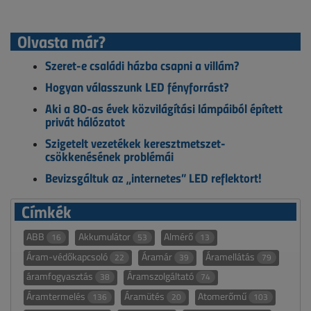
Olvasta már?
Szeret-e családi házba csapni a villám?
Hogyan válasszunk LED fényforrást?
Aki a 80-as évek közvilágítási lámpáiból épített
privát hálózatot
Szigetelt vezetékek keresztmetszet-
csökkenésének problémái
Bevizsgáltuk az „internetes” LED reflektort!
Címkék
ABB
Akkumulátor
Almérő
16
53
13
Áram-védőkapcsoló
Áramár
Áramellátás
22
39
79
áramfogyasztás
Áramszolgáltató
38
74
Áramtermelés
Áramütés
Atomerőmű
136
20
103