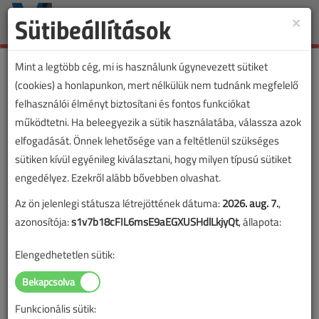
Sütibeállítások
×
Toggle
naviga
Mint a legtöbb cég, mi is használunk úgynevezett sütiket
(cookies) a honlapunkon, mert nélkülük nem tudnánk megfelelő
felhasználói élményt biztosítani és fontos funkciókat
működtetni. Ha beleegyezik a sütik használatába, válassza azok
elfogadását. Önnek lehetősége van a feltétlenül szükséges
sütiken kívül egyénileg kiválasztani, hogy milyen típusú sütiket
engedélyez. Ezekről alább bővebben olvashat.
Az ön jelenlegi státusza létrejöttének dátuma:
2026. aug. 7.
,
azonosítója:
s1v7b18cFIL6msE9aEGXUSHdlLkjyQt
, állapota:
Elengedhetetlen sütik:
Funkcionális sütik: