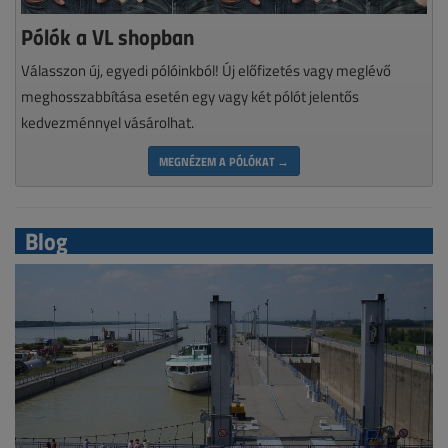
Pólók a VL shopban
Válasszon új, egyedi pólóinkból! Új előfizetés vagy meglévő
meghosszabbítása esetén egy vagy két pólót jelentős
kedvezménnyel vásárolhat.
MEGNÉZEM A PÓLÓKAT →
Blog