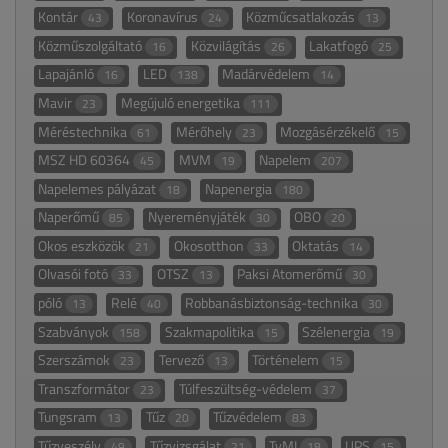
Kontár
Koronavírus
Közműcsatlakozás
43
24
13
Közműszolgáltató
Közvilágítás
Lakatfogó
16
26
25
Lapajánló
LED
Madárvédelem
16
138
14
Mavir
Megújuló energetika
23
111
Méréstechnika
Mérőhely
Mozgásérzékelő
61
23
15
MSZ HD 60364
MVM
Napelem
45
19
207
Napelemes pályázat
Napenergia
18
180
Naperőmű
Nyereményjáték
OBO
85
30
20
Okos eszközök
Okosotthon
Oktatás
21
33
14
Olvasói fotó
OTSZ
Paksi Atomerőmű
33
13
30
póló
Relé
Robbanásbiztonság-technika
13
40
30
Szabványok
Szakmapolitika
Szélenergia
158
15
19
Szerszámok
Tervező
Történelem
23
13
15
Transzformátor
Túlfeszültség-védelem
23
37
Tungsram
Tűz
Tűzvédelem
13
20
83
Tűzveszély
Tűzvizsgálat
TvMI
UPS
49
21
18
15