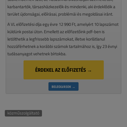
karbantartók, társasházkezelők és mindenki, aki érdeklődik a
terület újdonságai, előírásai, problémái és megoldásai iránt.
A VL előfizetési díja egy évre 12 990 Ft, amelyért 10 lapszámot
küldünk postai úton. Emellett az előfizetőink pdf-ben is
letölthetik a legfrissebb lapszámokat, illetve korlátlanul
hozzáférhetnek a korábbi számok tartalmához is, így 23 évnyi
tudásanyagot vehetnek bírtokba.
ÉRDEKEL AZ ELŐFIZETÉS →
BELEOLVASOK →
közműszolgáltató