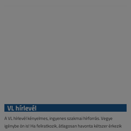
VL hírlevél
A VL hírlevél kényelmes, ingyenes szakmai hírforrás. Vegye
igénybe ön is! Ha feliratkozik, átlagosan havonta kétszer érkezik