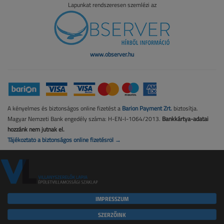
Lapunkat rendszeresen szemlézi az
www.observer.hu
A kényelmes és biztonságos online fizetést a
Barion Payment Zrt.
biztosítja.
Magyar Nemzeti Bank engedély száma: H-EN-I-1064/2013.
Bankkártya-adatai
hozzánk nem jutnak el.
Tájékoztató a biztonságos online fizetésről →
IMPRESSZUM
SZERZŐINK