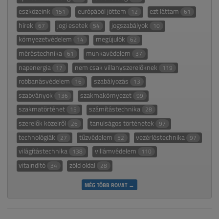
eszközeink
európából jöttem
ezt láttam
151
12
61
hírek
jogi esetek
jogszabályok
67
54
10
környezetvédelem
megújulók
14
62
méréstechnika
munkavédelem
61
37
napenergia
nem csak villanyszerelőknek
17
119
robbanásvédelem
szabályozás
16
13
szabványok
szakmakörnyezet
136
99
szakmatörténet
számítástechnika
15
28
szerelők közelről
tanulságos történetek
26
97
technológiák
tűzvédelem
vezérléstechnika
27
52
97
világítástechnika
villámvédelem
138
110
vitaindító
zöld oldal
34
28
MÉG TÖBB ROVAT →