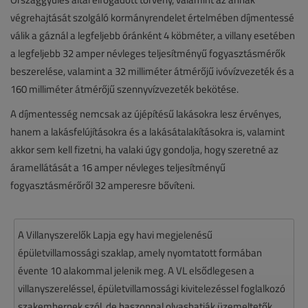
végrehajtását szolgáló kormányrendelet értelmében díjmentessé
válik a gáznál a legfeljebb óránként 4 köbméter, a villany esetében
a legfeljebb 32 amper névleges teljesítményű fogyasztásmérők
beszerelése, valamint a 32 milliméter átmérőjű ivóvízvezeték és a
160 milliméter átmérőjű szennyvízvezeték bekötése.
A díjmentesség nemcsak az újépítésű lakásokra lesz érvényes,
hanem a lakásfelújításokra és a lakásátalakításokra is, valamint
akkor sem kell fizetni, ha valaki úgy gondolja, hogy szeretné az
áramellátását a 16 amper névleges teljesítményű
fogyasztásmérőről 32 amperesre bővíteni.
A Villanyszerelők Lapja egy havi megjelenésű
épületvillamossági szaklap, amely nyomtatott formában
évente 10 alakommal jelenik meg. A VL elsődlegesen a
villanyszereléssel, épületvillamossági kivitelezéssel foglalkozó
szakembernek szól, de haszonnal olvashatják üzemeltetők,