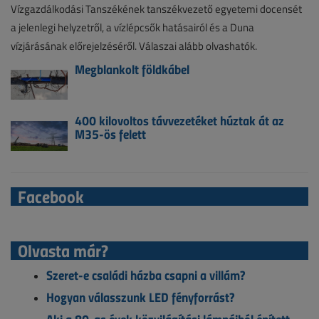
Vízgazdálkodási Tanszékének tanszékvezető egyetemi docensét
a jelenlegi helyzetről, a vízlépcsők hatásairól és a Duna
vízjárásának előrejelzéséről. Válaszai alább olvashatók.
Megblankolt földkábel
400 kilovoltos távvezetéket húztak át az
M35-ös felett
Facebook
Olvasta már?
Szeret-e családi házba csapni a villám?
Hogyan válasszunk LED fényforrást?