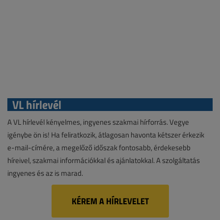
VL hírlevél
A VL hírlevél kényelmes, ingyenes szakmai hírforrás. Vegye
igénybe ön is! Ha feliratkozik, átlagosan havonta kétszer érkezik
e-mail-címére, a megelőző időszak fontosabb, érdekesebb
híreivel, szakmai információkkal és ajánlatokkal. A szolgáltatás
ingyenes és az is marad.
KÉREM A HÍRLEVELET