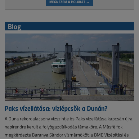
MEGNÉZEM A PÓLÓKAT →
Blog
Paks vízellátása: vízlépcsők a Dunán?
A Duna rekordalacsony vízszintje és Paks vízellátása kapcsán újra
napirendre került a folyógazdálkodás témaköre. A Másfélfok
megkérdezte Baranya Sándor vízmérnököt, a BME Vízépítési és