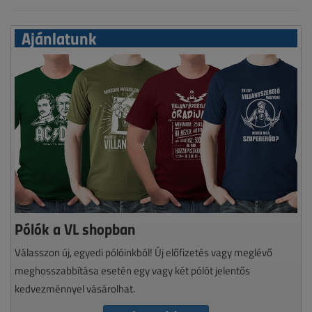
Ajánlatunk
Pólók a VL shopban
Válasszon új, egyedi pólóinkból! Új előfizetés vagy meglévő
meghosszabbítása esetén egy vagy két pólót jelentős
kedvezménnyel vásárolhat.