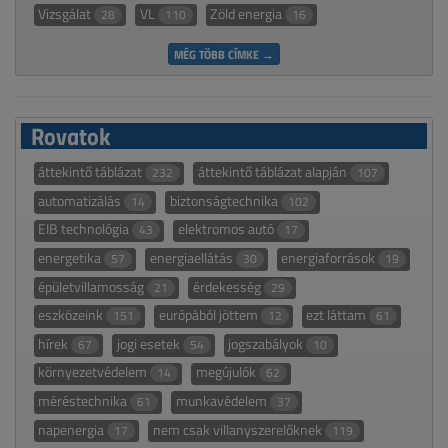
Vizsgálat
VL
Zöld energia
28
110
16
MÉG TÖBB CÍMKE →
Rovatok
áttekintő táblázat
áttekintő táblázat alapján
232
107
automatizálás
biztonságtechnika
14
102
EIB technológia
elektromos autó
43
17
energetika
energiaellátás
energiaforrások
57
30
19
épületvillamosság
érdekesség
21
29
eszközeink
európából jöttem
ezt láttam
151
12
61
hírek
jogi esetek
jogszabályok
67
54
10
környezetvédelem
megújulók
14
62
méréstechnika
munkavédelem
61
37
napenergia
nem csak villanyszerelőknek
17
119