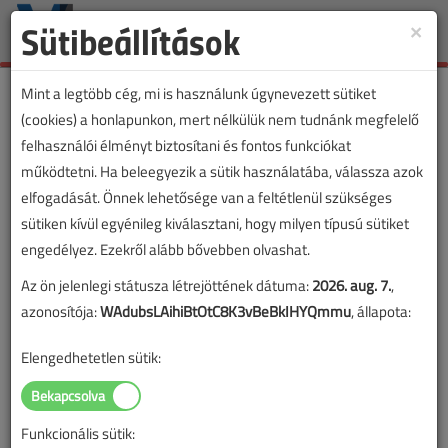
Sütibeállítások
×
Toggle
naviga
Mint a legtöbb cég, mi is használunk úgynevezett sütiket
(cookies) a honlapunkon, mert nélkülük nem tudnánk megfelelő
felhasználói élményt biztosítani és fontos funkciókat
működtetni. Ha beleegyezik a sütik használatába, válassza azok
elfogadását. Önnek lehetősége van a feltétlenül szükséges
sütiken kívül egyénileg kiválasztani, hogy milyen típusú sütiket
engedélyez. Ezekről alább bővebben olvashat.
Az ön jelenlegi státusza létrejöttének dátuma:
2026. aug. 7.
,
azonosítója:
WAdubsLAihiBtOtC8K3vBeBkIHYQmmu
, állapota:
Elengedhetetlen sütik:
Funkcionális sütik: