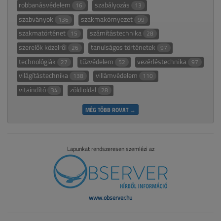
robbanásvédelem
szabályozás
16
13
szabványok
szakmakörnyezet
136
99
szakmatörténet
számítástechnika
15
28
szerelők közelről
tanulságos történetek
26
97
technológiák
tűzvédelem
vezérléstechnika
27
52
97
világítástechnika
villámvédelem
138
110
vitaindító
zöld oldal
34
28
MÉG TÖBB ROVAT →
Lapunkat rendszeresen szemlézi az
www.observer.hu