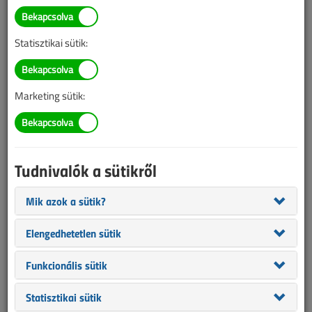
Borús időben is termelhet a
kínai napelem
Statisztikai sütik:
2017. április 28. |
VL online |
2942 |
Marketing sütik:
Az alábbi tartalom archív, 9 éve frissült utoljára. A cikkben szereplő
információk mára aktualitásukat veszíthették, valamint a tartalom
helyenként hiányos lehet (képek, táblázatok stb.).
Tudnivalók a sütikről
Mik azok a sütik?
Elengedhetetlen sütik
Funkcionális sütik
Statisztikai sütik