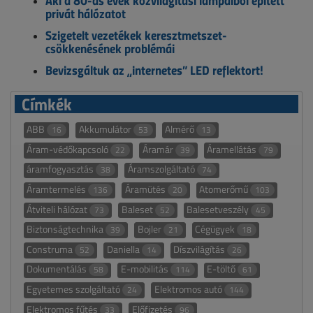
Aki a 80-as évek közvilágítási lámpáiból épített
privát hálózatot
Szigetelt vezetékek keresztmetszet-
csökkenésének problémái
Bevizsgáltuk az „internetes” LED reflektort!
Címkék
ABB
Akkumulátor
Almérő
16
53
13
Áram-védőkapcsoló
Áramár
Áramellátás
22
39
79
áramfogyasztás
Áramszolgáltató
38
74
Áramtermelés
Áramütés
Atomerőmű
136
20
103
Átviteli hálózat
Baleset
Balesetveszély
73
52
45
Biztonságtechnika
Bojler
Cégügyek
39
21
18
Construma
Daniella
Díszvilágítás
52
14
26
Dokumentálás
E-mobilitás
E-töltő
58
114
61
Egyetemes szolgáltató
Elektromos autó
24
144
Elektromos fűtés
Előfizetés
33
96