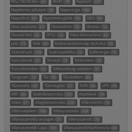
MSZ HD 60364
MVM
Napelem
45
19
207
Napelemes pályázat
Napenergia
18
180
Naperőmű
Nyereményjáték
OBO
85
30
20
Okos eszközök
Okosotthon
Oktatás
21
33
14
Olvasói fotó
OTSZ
Paksi Atomerőmű
33
13
30
póló
Relé
Robbanásbiztonság-technika
13
40
30
Szabványok
Szakmapolitika
Szélenergia
158
15
19
Szerszámok
Tervező
Történelem
23
13
15
Transzformátor
Túlfeszültség-védelem
23
37
Tungsram
Tűz
Tűzvédelem
13
20
83
Tűzveszély
Tűzvizsgálat
TvMI
UPS
49
21
18
15
VBF
Vezérléstechnika
Vezetékek
26
102
16
Videó
Világítástechnika
Villámhárító
21
220
13
Villámvédelem
Villanyszerelés
106
228
Villanyszerelési anyagok
Villanyszerelő
21
74
Villanyszerelők Lapja
Villanyszerelő Konferencia
167
30