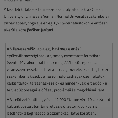
A kísérleti kutatások természetesen folytatódnak, az Ocean
University of China és a Yunnan Normal University szakemberei
bíznak abban, hogy a jelenlegi 6,53 %-os hatásfokon jelentősen
sikerül a közeljövőben javítani.
A Villanyszerelők Lapja egy havi megjelenésű
épületvillamossági szaklap, amely nyomtatott formában
évente 10 alakommal jelenik meg. A VL elsődlegesen a
villanyszereléssel, épületvillamossági kivitelezéssel foglalkozó
szakembernek szól, de haszonnal olvashatják üzemeltetők,
karbantartók, társasházkezelők és mindenki, aki érdeklődik a
terület újdonságai, előírásai, problémái és megoldásai iránt.
A VL előfizetési díja egy évre 12 990 Ft, amelyért 10 lapszámot
küldünk postai úton. Emellett az előfizetőink pdf-ben is
letölthetik a legfrissebb lapszámokat, illetve korlátlanul