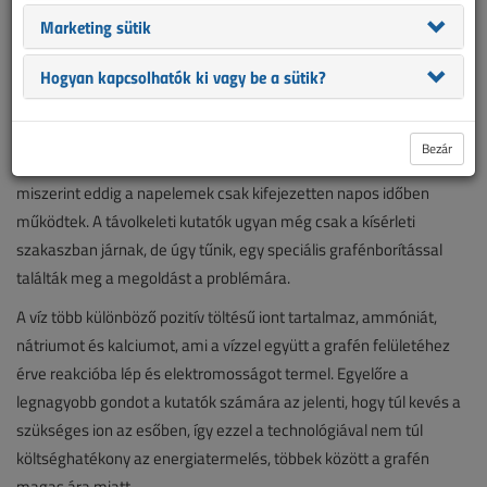
Ismét egy új kínai fejlesztés: napelem, ami borús időben vagy akár
Marketing sütik
esőben is képes áramot termelni. A hatásfoka még gyenge, de
ötletnek nem rossz.
Hogyan kapcsolhatók ki vagy be a sütik?
Az ázsiai országok nemrég adták hírül az új fejlesztésű kínai
napelemet, aminek nem jelent akadályt a borús idő sem. Egy már
Bezár
régóta fennálló nehézséget talán végre sikerült orvosolni,
miszerint eddig a napelemek csak kifejezetten napos időben
működtek. A távolkeleti kutatók ugyan még csak a kísérleti
szakaszban járnak, de úgy tűnik, egy speciális grafénborítással
találták meg a megoldást a problémára.
A víz több különböző pozitív töltésű iont tartalmaz, ammóniát,
nátriumot és kalciumot, ami a vízzel együtt a grafén felületéhez
érve reakcióba lép és elektromosságot termel. Egyelőre a
legnagyobb gondot a kutatók számára az jelenti, hogy túl kevés a
szükséges ion az esőben, így ezzel a technológiával nem túl
költséghatékony az energiatermelés, többek között a grafén
magas ára miatt.