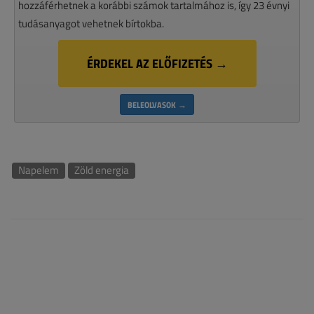
hozzáférhetnek a korábbi számok tartalmához is, így 23 évnyi
tudásanyagot vehetnek bírtokba.
ÉRDEKEL AZ ELŐFIZETÉS →
BELEOLVASOK →
Napelem
Zöld energia