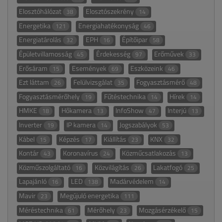
Elosztóhálózat
Elosztószekrény
38
14
Energetika
Energiahatékonyság
121
46
Energiatárolás
EPH
Építőipar
32
16
58
Épületvillamosság
Érdekesség
Erőművek
45
97
33
Erősáram
Események
Eszközeink
15
69
46
Ezt láttam
Felülvizsgálat
Fogyasztásmérő
26
35
48
Fogyasztásmérőhely
Fűtéstechnika
Hírek
19
14
14
HMKE
Hőkamera
InfoShow
Interjú
18
13
47
13
Inverter
IP kamera
Jogszabályok
19
14
53
Kábel
Képzés
Kiállítás
KNX
15
17
23
32
Kontár
Koronavírus
Közműcsatlakozás
43
24
13
Közműszolgáltató
Közvilágítás
Lakatfogó
16
26
25
Lapajánló
LED
Madárvédelem
16
138
14
Mavir
Megújuló energetika
23
111
Méréstechnika
Mérőhely
Mozgásérzékelő
61
23
15