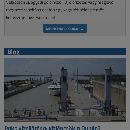
Válasszon új, egyedi pólóinkból! Új előfizetés vagy meglévő
meghosszabbítása esetén egy vagy két pólót jelentős
kedvezménnyel vásárolhat.
MEGNÉZEM A PÓLÓKAT →
Blog
Paks vízellátása: vízlépcsők a Dunán?