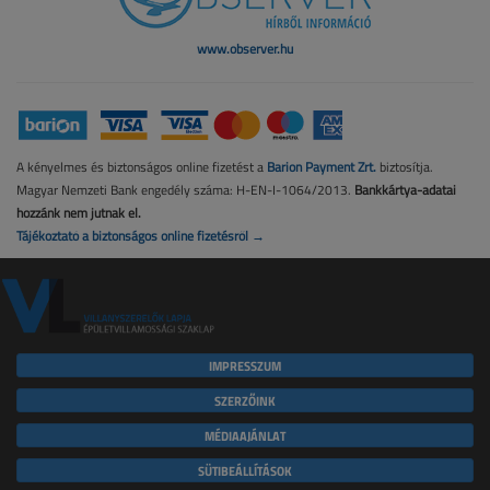
www.observer.hu
A kényelmes és biztonságos online fizetést a
Barion Payment Zrt.
biztosítja.
Magyar Nemzeti Bank engedély száma: H-EN-I-1064/2013.
Bankkártya-adatai
hozzánk nem jutnak el.
Tájékoztató a biztonságos online fizetésről →
IMPRESSZUM
SZERZŐINK
MÉDIAAJÁNLAT
SÜTIBEÁLLÍTÁSOK