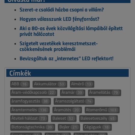
Szeret-e családi házba csapni a villám?
Hogyan válasszunk LED fényforrást?
Aki a 80-as évek közvilágítási lámpáiból épített
privát hálózatot
Szigetelt vezetékek keresztmetszet-
csökkenésének problémái
Bevizsgáltuk az „internetes” LED reflektort!
Címkék
ABB
Akkumulátor
Almérő
16
53
13
Áram-védőkapcsoló
Áramár
Áramellátás
22
39
79
áramfogyasztás
Áramszolgáltató
38
74
Áramtermelés
Áramütés
Atomerőmű
136
20
103
Átviteli hálózat
Baleset
Balesetveszély
73
52
45
Biztonságtechnika
Bojler
Cégügyek
39
21
18