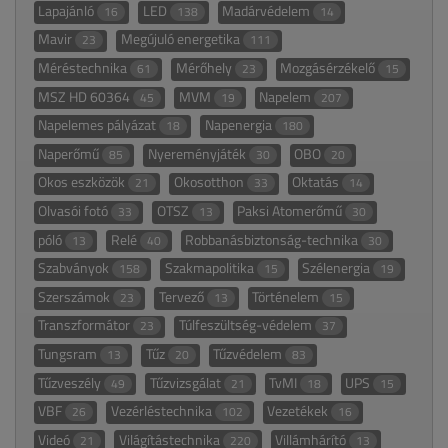
Lapajánló
LED
Madárvédelem
16
138
14
Mavir
Megújuló energetika
23
111
Méréstechnika
Mérőhely
Mozgásérzékelő
61
23
15
MSZ HD 60364
MVM
Napelem
45
19
207
Napelemes pályázat
Napenergia
18
180
Naperőmű
Nyereményjáték
OBO
85
30
20
Okos eszközök
Okosotthon
Oktatás
21
33
14
Olvasói fotó
OTSZ
Paksi Atomerőmű
33
13
30
póló
Relé
Robbanásbiztonság-technika
13
40
30
Szabványok
Szakmapolitika
Szélenergia
158
15
19
Szerszámok
Tervező
Történelem
23
13
15
Transzformátor
Túlfeszültség-védelem
23
37
Tungsram
Tűz
Tűzvédelem
13
20
83
Tűzveszély
Tűzvizsgálat
TvMI
UPS
49
21
18
15
VBF
Vezérléstechnika
Vezetékek
26
102
16
Videó
Világítástechnika
Villámhárító
21
220
13