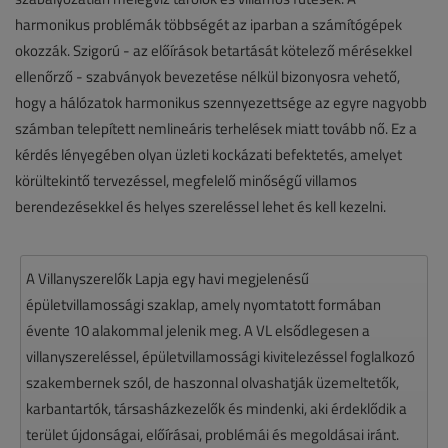
harmonikus problémák többségét az iparban a számítógépek
okozzák. Szigorú - az előírások betartását kötelező mérésekkel
ellenőrző - szabványok bevezetése nélkül bizonyosra vehető,
hogy a hálózatok harmonikus szennyezettsége az egyre nagyobb
számban telepített nemlineáris terhelések miatt tovább nő. Ez a
kérdés lényegében olyan üzleti kockázati befektetés, amelyet
körültekintő tervezéssel, megfelelő minőségű villamos
berendezésekkel és helyes szereléssel lehet és kell kezelni.
A Villanyszerelők Lapja egy havi megjelenésű
épületvillamossági szaklap, amely nyomtatott formában
évente 10 alakommal jelenik meg. A VL elsődlegesen a
villanyszereléssel, épületvillamossági kivitelezéssel foglalkozó
szakembernek szól, de haszonnal olvashatják üzemeltetők,
karbantartók, társasházkezelők és mindenki, aki érdeklődik a
terület újdonságai, előírásai, problémái és megoldásai iránt.