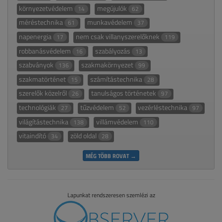
környezetvédelem
megújulók
14
62
méréstechnika
munkavédelem
61
37
napenergia
nem csak villanyszerelőknek
17
119
robbanásvédelem
szabályozás
16
13
szabványok
szakmakörnyezet
136
99
szakmatörténet
számítástechnika
15
28
szerelők közelről
tanulságos történetek
26
97
technológiák
tűzvédelem
vezérléstechnika
27
52
97
világítástechnika
villámvédelem
138
110
vitaindító
zöld oldal
34
28
MÉG TÖBB ROVAT →
Lapunkat rendszeresen szemlézi az