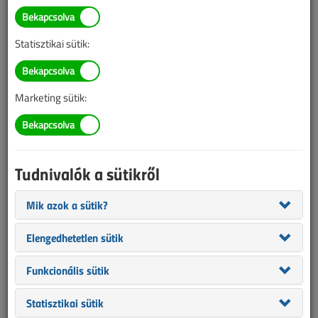
Torzító harmonikusok a
hálózaton
Statisztikai sütik:
2016. november 8. |
Lantos Tivadar
|
16 990 |
Marketing sütik:
Az alábbi tartalom archív, 10 éve frissült utoljára. A cikkben
szereplő információk mára aktualitásukat veszíthették, valamint a
tartalom helyenként hiányos lehet (képek, táblázatok stb.).
Tudnivalók a sütikről
Mik azok a sütik?
Elengedhetetlen sütik
Funkcionális sütik
Statisztikai sütik