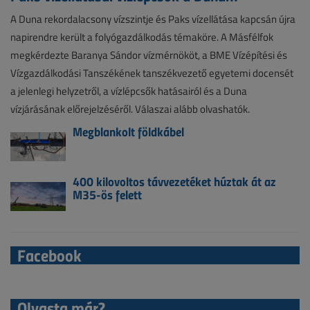
A Duna rekordalacsony vízszintje és Paks vízellátása kapcsán újra
napirendre került a folyógazdálkodás témaköre. A Másfélfok
megkérdezte Baranya Sándor vízmérnököt, a BME Vízépítési és
Vízgazdálkodási Tanszékének tanszékvezető egyetemi docensét
a jelenlegi helyzetről, a vízlépcsők hatásairól és a Duna
vízjárásának előrejelzéséről. Válaszai alább olvashatók.
Megblankolt földkábel
400 kilovoltos távvezetéket húztak át az
M35-ös felett
Facebook
Olvasta már?