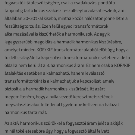
fogyasztók tápfeszültségére, csak a csatlakozási ponttól a
táppontig tartó közös szakasz feszültségtorzulását észlelik, ami
általában 20-30%-al kisebb, mintha közös hálózaton jönne létre a
feszültségtorzulás. Ezen felül egyedi transzformátorok
alkalmazásával is kiszűrhetők a harmonikusok. Az egyik
legegyszerűbb megoldás a harmadik harmonikus kiszűrésére,
amelyet minden KÖF/KIF transzformátor alapból ellát úgy, hogy a
földelt csillag/delta kapcsolású transzformátorok esetében a delta
oldalra nem kerül át a 3. harmonikus áram. Ez nem csak a KÖF/KIF
átalakítás esetében alkalmazható, hanem leválasztó
transzformátorként is alkalmazhatjuk a kapcsolást, amely
biztosítja a harmadik harmonikus kiszűrését. Itt azért
megemlíteném, hogy a nulla vezető keresztmetszetének
megválasztásakor feltétlenül figyelembe kell venni a hálózat
harmonikus tartalmát.
Az aktív harmonikus szűrőkkel a fogyasztói áram jelét alakítják
minél tökéletesebbre úgy, hogy a fogyasztó által felvett