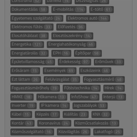
Construma
Daniella
Díszvilágítás
52
14
26
Dokumentálás
E-mobilitás
E-töltő
58
114
61
Egyetemes szolgáltató
Elektromos autó
24
144
Elektromos fűtés
Előfizetés
33
96
Elosztóhálózat
Elosztószekrény
38
14
Energetika
Energiahatékonyság
121
46
Energiatárolás
EPH
Építőipar
32
16
58
Épületvillamosság
Érdekesség
Erőművek
45
97
33
Erősáram
Események
Eszközeink
15
69
46
Ezt láttam
Felülvizsgálat
Fogyasztásmérő
26
35
48
Fogyasztásmérőhely
Fűtéstechnika
Hírek
19
14
14
HMKE
Hőkamera
InfoShow
Interjú
18
13
47
13
Inverter
IP kamera
Jogszabályok
19
14
53
Kábel
Képzés
Kiállítás
KNX
15
17
23
32
Kontár
Koronavírus
Közműcsatlakozás
43
24
13
Közműszolgáltató
Közvilágítás
Lakatfogó
16
26
25