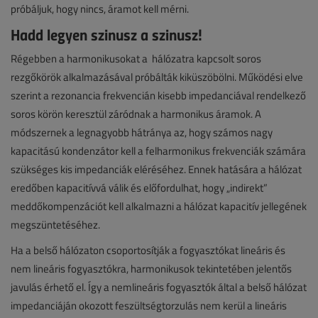
próbáljuk, hogy nincs, áramot kell mérni.
Hadd legyen szinusz a szinusz!
Régebben a harmonikusokat a hálózatra kapcsolt soros
rezgőkörök alkalmazásával próbálták kiküszöbölni. Működési elve
szerint a rezonancia frekvencián kisebb impedanciával rendelkező
soros körön keresztül záródnak a harmonikus áramok. A
módszernek a legnagyobb hátránya az, hogy számos nagy
kapacitású kondenzátor kell a felharmonikus frekvenciák számára
szükséges kis impedanciák eléréséhez. Ennek hatására a hálózat
eredőben kapacitívvá válik és előfordulhat, hogy „indirekt”
meddőkompenzációt kell alkalmazni a hálózat kapacitív jellegének
megszüntetéséhez.
Ha a belső hálózaton csoportosítják a fogyasztókat lineáris és
nem lineáris fogyasztókra, harmonikusok tekintetében jelentős
javulás érhető el. Így a nemlineáris fogyasztók által a belső hálózat
impedanciáján okozott feszültségtorzulás nem kerül a lineáris