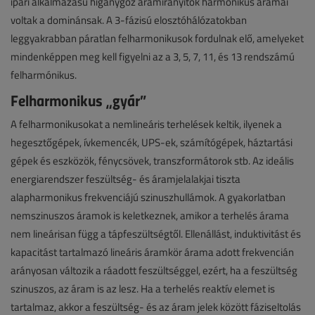
ipari alkalmazású higanygőz áramirányítók harmonikus áramai
voltak a dominánsak. A 3-fázisú elosztóhálózatokban
leggyakrabban páratlan felharmonikusok fordulnak elő, amelyeket
mindenképpen meg kell figyelni az a 3, 5, 7, 11, és 13 rendszámú
felharmónikus.
Felharmonikus „gyár”
A felharmonikusokat a nemlineáris terhelések keltik, ilyenek a
hegesztőgépek, ívkemencék, UPS-ek, számítógépek, háztartási
gépek és eszközök, fénycsövek, transzformátorok stb. Az ideális
energiarendszer feszültség- és áramjelalakjai tiszta
alapharmonikus frekvenciájú szinuszhullámok. A gyakorlatban
nemszinuszos áramok is keletkeznek, amikor a terhelés árama
nem lineárisan függ a tápfeszültségtől. Ellenállást, induktivitást és
kapacitást tartalmazó lineáris áramkör árama adott frekvencián
arányosan változik a ráadott feszültséggel, ezért, ha a feszültség
szinuszos, az áram is az lesz. Ha a terhelés reaktív elemet is
tartalmaz, akkor a feszültség- és az áram jelek között fáziseltolás