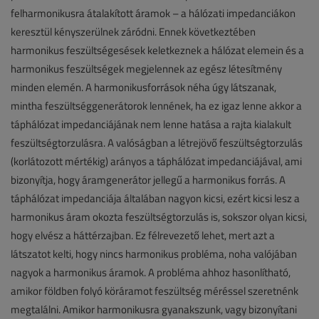
felharmonikusra átalakított áramok – a hálózati impedanciákon
keresztül kényszerülnek záródni. Ennek következtében
harmonikus feszültségesések keletkeznek a hálózat elemein és a
harmonikus feszültségek megjelennek az egész létesítmény
minden elemén. A harmonikusforrások néha úgy látszanak,
mintha feszültséggenerátorok lennének, ha ez igaz lenne akkor a
táphálózat impedanciájának nem lenne hatása a rajta kialakult
feszültségtorzulásra. A valóságban a létrejövő feszültségtorzulás
(korlátozott mértékig) arányos a táphálózat impedanciájával, ami
bizonyítja, hogy áramgenerátor jellegű a harmonikus forrás. A
táphálózat impedanciája általában nagyon kicsi, ezért kicsi lesz a
harmonikus áram okozta feszültségtorzulás is, sokszor olyan kicsi,
hogy elvész a háttérzajban. Ez félrevezető lehet, mert azt a
látszatot kelti, hogy nincs harmonikus probléma, noha valójában
nagyok a harmonikus áramok. A probléma ahhoz hasonlítható,
amikor földben folyó köráramot feszültség méréssel szeretnénk
megtalálni. Amikor harmonikusra gyanakszunk, vagy bizonyítani