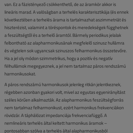
van. Ez a fázistényező csökkenthető, de az áramkör akkor is
lineáris marad. A valóságban a terhelés karakterisztikája (és ennek
következtében a terhelés árama is tartalmazhat aszimmetriát és
hiszterézist, valamint a töréspontok és meredekségek függhetnek
a feszültségtől és a terhelő áramtól. Bármely periodikus jelalak
felbontható az alapharmonikusának megfelelő szinusz hullámra
és végtelen sok ugyancsak szinuszos felharmonikus összetevőre.
Ha a jel oly módon szimmetrikus, hogy a pozitív és negatív
félhullámok megegyeznek, a jel nem tartalmaz páros rendszámú
harmonikusokat.
A páros rendszámú harmonikusok jelenleg ritkán jelentkeznek,
régebben azonban gyakori volt, mivel az egyutas egyenirányítást
széles körűen alkalmazták. Az alapharmonikus feszültségforrás
nem tartalmaz felharmonikust, ezért harmonikus frekvenciákon
rövidzár. A táphálózat impedanciája frekvenciafüggő. A
nemlineáris terhelés által keltett harmonikus áramok –
pontosabban szólva a terhelés által alapharmonikusból