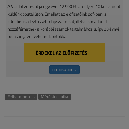
A VL előfizetési díja egy évre 12 990 Ft, amelyért 10 lapszámot
küldünk postai úton. Emellett az előfizetőink pdf-ben is
letölthetik a legfrissebb lapszámokat, illetve korlátlanul
hozzáférhetnek a korábbi számok tartalmához is, így 23 évnyi
tudásanyagot vehetnek bírtokba.
ÉRDEKEL AZ ELŐFIZETÉS →
BELEOLVASOK →
Felharmonikus
Méréstechnika