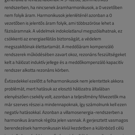
rendszerben, ha nincsenek áramharmonikusok, a 0 vezetőben
nem folyik áram. Harmonikusok jelenléténél azonban a 0
vezetőben is jelentős áram folyik, ami többszöröse lehet a
fázisáramnak. A védelmek indokolatlanul megszólalhatnak, ez
csökkenti az energiaellátás biztonságát, a védelem
megszakítóinak élettartamát. A meddőáram kompenzáló
rendszerek működésében zavart okoz, rezonáns feszültségeket
kelt a hálózat induktív jellege és a meddőkompenzáló kapacitív
rendszer alkotta rezonáns körben.
Évtizedekkel ezelőtt a felharmonikusok nem jelentettek akkora
problémát, mert hatásuk az elosztó hálózatra általában
elenyészően csekély volt, azonban a teljesítmény félvezetők ma
már szerves részei a mindennapoknak, így számolnunk kell ezen
negatív hatásokkal. Azonban a villamosenergia-rendszerben a
harmonikus áramok régóta jelen vannak. A gerjesztett vasmagos
berendezések harmonikusain kívül kezdetben a különböző célú