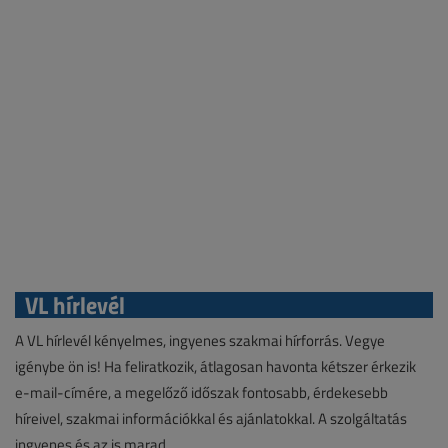
VL hírlevél
A VL hírlevél kényelmes, ingyenes szakmai hírforrás. Vegye
igénybe ön is! Ha feliratkozik, átlagosan havonta kétszer érkezik
e-mail-címére, a megelőző időszak fontosabb, érdekesebb
híreivel, szakmai információkkal és ajánlatokkal. A szolgáltatás
ingyenes és az is marad.