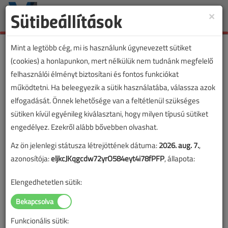
Sütibeállítások
×
Toggle
naviga
Mint a legtöbb cég, mi is használunk úgynevezett sütiket
(cookies) a honlapunkon, mert nélkülük nem tudnánk megfelelő
felhasználói élményt biztosítani és fontos funkciókat
működtetni. Ha beleegyezik a sütik használatába, válassza azok
elfogadását. Önnek lehetősége van a feltétlenül szükséges
sütiken kívül egyénileg kiválasztani, hogy milyen típusú sütiket
engedélyez. Ezekről alább bővebben olvashat.
Az ön jelenlegi státusza létrejöttének dátuma:
2026. aug. 7.
,
azonosítója:
eljkcJKqgcdw72yrO584eyt4i78fPFP
, állapota:
Elengedhetetlen sütik:
Funkcionális sütik: