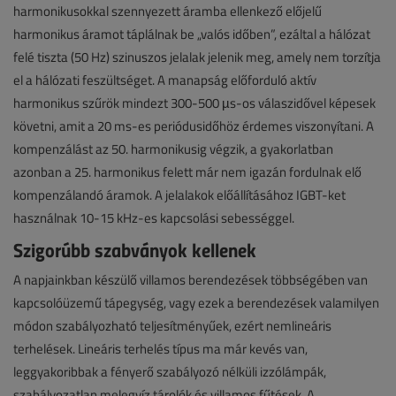
harmonikusokkal szennyezett áramba ellenkező előjelű
harmonikus áramot táplálnak be „valós időben”, ezáltal a hálózat
felé tiszta (50 Hz) szinuszos jelalak jelenik meg, amely nem torzítja
el a hálózati feszültséget. A manapság előforduló aktív
harmonikus szűrök mindezt 300-500 µs-os válaszidővel képesek
követni, amit a 20 ms-es periódusidőhöz érdemes viszonyítani. A
kompenzálást az 50. harmonikusig végzik, a gyakorlatban
azonban a 25. harmonikus felett már nem igazán fordulnak elő
kompenzálandó áramok. A jelalakok előállításához IGBT-ket
használnak 10-15 kHz-es kapcsolási sebességgel.
Szigorúbb szabványok kellenek
A napjainkban készülő villamos berendezések többségében van
kapcsolóüzemű tápegység, vagy ezek a berendezések valamilyen
módon szabályozható teljesítményűek, ezért nemlineáris
terhelések. Lineáris terhelés típus ma már kevés van,
leggyakoribbak a fényerő szabályozó nélküli izzólámpák,
szabályozatlan melegvíz tárolók és villamos fűtések. A