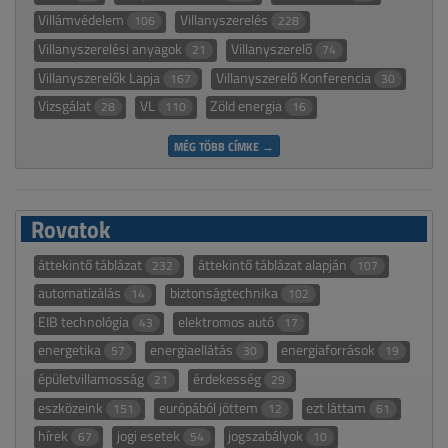
Villámvédelem
Villanyszerelés
106
228
Villanyszerelési anyagok
Villanyszerelő
21
74
Villanyszerelők Lapja
Villanyszerelő Konferencia
167
30
Vizsgálat
VL
Zöld energia
28
110
16
MÉG TÖBB CÍMKE →
Rovatok
áttekintő táblázat
áttekintő táblázat alapján
232
107
automatizálás
biztonságtechnika
14
102
EIB technológia
elektromos autó
43
17
energetika
energiaellátás
energiaforrások
57
30
19
épületvillamosság
érdekesség
21
29
eszközeink
európából jöttem
ezt láttam
151
12
61
hírek
jogi esetek
jogszabályok
67
54
10