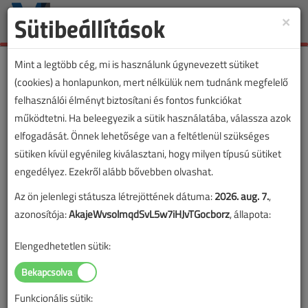
Sütibeállítások
×
Toggle
naviga
Mint a legtöbb cég, mi is használunk úgynevezett sütiket
(cookies) a honlapunkon, mert nélkülük nem tudnánk megfelelő
felhasználói élményt biztosítani és fontos funkciókat
működtetni. Ha beleegyezik a sütik használatába, válassza azok
elfogadását. Önnek lehetősége van a feltétlenül szükséges
sütiken kívül egyénileg kiválasztani, hogy milyen típusú sütiket
engedélyez. Ezekről alább bővebben olvashat.
Az ön jelenlegi státusza létrejöttének dátuma:
2026. aug. 7.
,
azonosítója:
AkajeWvsolmqdSvL5w7iHJvTGocborz
, állapota:
Elengedhetetlen sütik:
Funkcionális sütik: