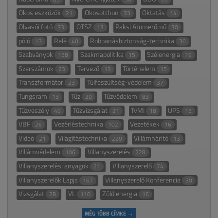
Okos eszközök
Okosotthon
Oktatás
21
33
14
Olvasói fotó
OTSZ
Paksi Atomerőmű
33
13
30
póló
Relé
Robbanásbiztonság-technika
13
40
30
Szabványok
Szakmapolitika
Szélenergia
158
15
19
Szerszámok
Tervező
Történelem
23
13
15
Transzformátor
Túlfeszültség-védelem
23
37
Tungsram
Tűz
Tűzvédelem
13
20
83
Tűzveszély
Tűzvizsgálat
TvMI
UPS
49
21
18
15
VBF
Vezérléstechnika
Vezetékek
26
102
16
Videó
Világítástechnika
Villámhárító
21
220
13
Villámvédelem
Villanyszerelés
106
228
Villanyszerelési anyagok
Villanyszerelő
21
74
Villanyszerelők Lapja
Villanyszerelő Konferencia
167
30
Vizsgálat
VL
Zöld energia
28
110
16
MÉG TÖBB CÍMKE →