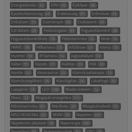
Energiatárolás
EPH
Építőipar
32
16
58
Épületvillamosság
Érdekesség
Erőművek
45
97
33
Erősáram
Események
Eszközeink
15
69
46
Ezt láttam
Felülvizsgálat
Fogyasztásmérő
26
35
48
Fogyasztásmérőhely
Fűtéstechnika
Hírek
19
14
14
HMKE
Hőkamera
InfoShow
Interjú
18
13
47
13
Inverter
IP kamera
Jogszabályok
19
14
53
Kábel
Képzés
Kiállítás
KNX
15
17
23
32
Kontár
Koronavírus
Közműcsatlakozás
43
24
13
Közműszolgáltató
Közvilágítás
Lakatfogó
16
26
25
Lapajánló
LED
Madárvédelem
16
138
14
Mavir
Megújuló energetika
23
111
Méréstechnika
Mérőhely
Mozgásérzékelő
61
23
15
MSZ HD 60364
MVM
Napelem
45
19
207
Napelemes pályázat
Napenergia
18
180
Naperőmű
Nyereményjáték
OBO
85
30
20