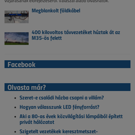
vízjárásának előrejelzéséről. Válaszai alább olvashatók.
Megblankolt földkábel
400 kilovoltos távvezetéket húztak át az
M35-ös felett
Facebook
Olvasta már?
Szeret-e családi házba csapni a villám?
Hogyan válasszunk LED fényforrást?
Aki a 80-as évek közvilágítási lámpáiból épített
privát hálózatot
Szigetelt vezetékek keresztmetszet-