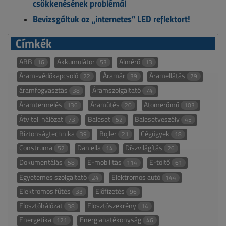
csökkenésének problémái
Bevizsgáltuk az „internetes” LED reflektort!
Címkék
ABB
Akkumulátor
Almérő
16
53
13
Áram-védőkapcsoló
Áramár
Áramellátás
22
39
79
áramfogyasztás
Áramszolgáltató
38
74
Áramtermelés
Áramütés
Atomerőmű
136
20
103
Átviteli hálózat
Baleset
Balesetveszély
73
52
45
Biztonságtechnika
Bojler
Cégügyek
39
21
18
Construma
Daniella
Díszvilágítás
52
14
26
Dokumentálás
E-mobilitás
E-töltő
58
114
61
Egyetemes szolgáltató
Elektromos autó
24
144
Elektromos fűtés
Előfizetés
33
96
Elosztóhálózat
Elosztószekrény
38
14
Energetika
Energiahatékonyság
121
46