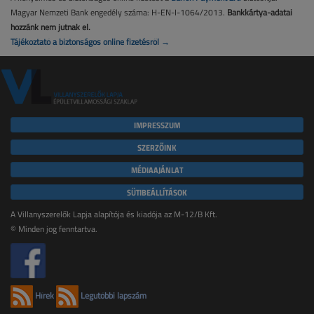
Magyar Nemzeti Bank engedély száma: H-EN-I-1064/2013.
Bankkártya-adatai
hozzánk nem jutnak el.
Tájékoztató a biztonságos online fizetésről →
IMPRESSZUM
SZERZŐINK
MÉDIAAJÁNLAT
SÜTIBEÁLLÍTÁSOK
A Villanyszerelők Lapja alapítója és kiadója az M-12/B Kft.
© Minden jog fenntartva.
Hírek
Legutóbbi lapszám