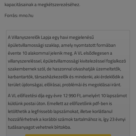
kapacitásainak a megkétszerezéséhez.
Forrás: mno.hu
A Villanyszerelők Lapja egy havi megjelenésű
épületvillamossági szaklap, amely nyomtatott formában
évente 10 alakommal jelenik meg. A VL elsődlegesen a
villanyszereléssel, épületvillamossági kivitelezéssel foglalkozó
szakembernek szól, de haszonnal olvashatják üzemeltetők,
karbantartók, társasházkezelők és mindenki, aki érdeklődik a
terület újdonságai, előírásai, problémái és megoldásai iránt.
A VL előfizetési díja egy évre 12 990 Ft, amelyért 10 lapszámot
küldünk postai úton. Emellett az előfizetőink pdf-ben is
letölthetik a legfrissebb lapszámokat, illetve korlátlanul
hozzáférhetnek a korábbi számok tartalmához is, így 23 évnyi
tudásanyagot vehetnek bírtokba.