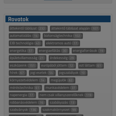
Rovatok
áttekintő táblázat
áttekintő táblázat alapján
232
107
automatizálás
biztonságtechnika
14
102
EIB technológia
elektromos autó
43
17
energetika
energiaellátás
energiaforrások
57
30
19
épületvillamosság
érdekesség
21
29
eszközeink
európából jöttem
ezt láttam
151
12
61
hírek
jogi esetek
jogszabályok
67
54
10
környezetvédelem
megújulók
14
62
méréstechnika
munkavédelem
61
37
napenergia
nem csak villanyszerelőknek
17
119
robbanásvédelem
szabályozás
16
13
szabványok
szakmakörnyezet
136
99