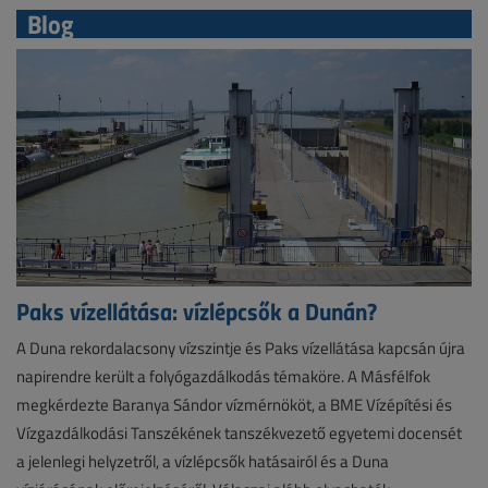
Blog
Paks vízellátása: vízlépcsők a Dunán?
A Duna rekordalacsony vízszintje és Paks vízellátása kapcsán újra
napirendre került a folyógazdálkodás témaköre. A Másfélfok
megkérdezte Baranya Sándor vízmérnököt, a BME Vízépítési és
Vízgazdálkodási Tanszékének tanszékvezető egyetemi docensét
a jelenlegi helyzetről, a vízlépcsők hatásairól és a Duna