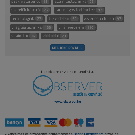
szakmatörténet
számítástechnika
15
28
szerelők közelről
tanulságos történetek
26
97
technológiák
tűzvédelem
vezérléstechnika
27
52
97
világítástechnika
villámvédelem
138
110
vitaindító
zöld oldal
34
28
MÉG TÖBB ROVAT →
Lapunkat rendszeresen szemlézi az
www.observer.hu
A kényelmes és biztonságos online fizetést a
Barion Payment Zrt.
biztosítja.