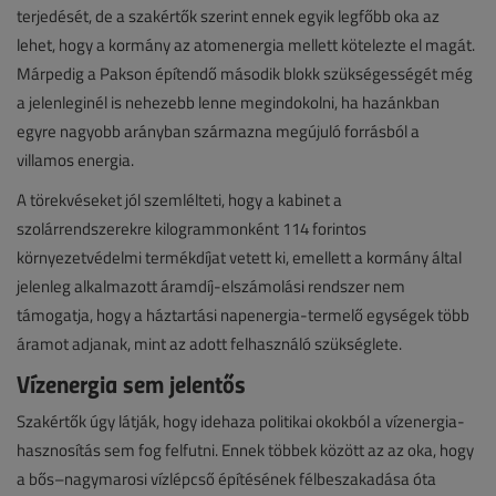
terjedését, de a szakértők szerint ennek egyik legfőbb oka az
lehet, hogy a kormány az atomenergia mellett kötelezte el magát.
Márpedig a Pakson építendő második blokk szükségességét még
a jelenleginél is nehezebb lenne megindokolni, ha hazánkban
egyre nagyobb arányban származna megújuló forrásból a
villamos energia.
A törekvéseket jól szemlélteti, hogy a kabinet a
szolárrendszerekre kilogrammonként 114 forintos
környezetvédelmi termékdíjat vetett ki, emellett a kormány által
jelenleg alkalmazott áramdíj-elszámolási rendszer nem
támogatja, hogy a háztartási napenergia-termelő egységek több
áramot adjanak, mint az adott felhasználó szükséglete.
Vízenergia sem jelentős
Szakértők úgy látják, hogy idehaza politikai okokból a vízenergia-
hasznosítás sem fog felfutni. Ennek többek között az az oka, hogy
a bős–nagymarosi vízlépcső építésének félbeszakadása óta