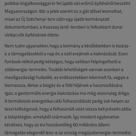
politikai öngyilkossággal ér fel újabb vízi erőmű építéséről beszélni
Magyarországon. Bár a jelek szerint ez a gát idővel leomolhat,
mivel az Új Széchenyi-terv után egy újabb kormányzati
dokumentumban, a Kvassay Jenő-tervben is felbukkant dunai
vízlépcsők építésének ötlete.
Nem tudni ugyanakkor, hogy a kormány a későbbiekben is kizárja-
e a támogatásokból a nap és a szél erejének a kiaknázását. Ezen
források nélkül pedig kétséges, hogy valóban felpörgethető a
zöldenergia-termelés. További lehetőségek vannak azonban a
mezőgazdasági hulladék, az erdészetekben kitermelt fa, vagyis a
biomassza, illetve a biogáz és a föld hőjének a hasznosítására.
Igaz, a geotermális energia kiaknázása ma még viszonylag drága.
A termálvizek energetikai célú felhasználását pedig sok helyen az
teszi költségessé, hogy a felhasznált vizet vissza kell préselni abba
a talajrétegbe, amelyből származik. Így mindent egybevetve
kérdéses, hogy az évi hozzávetőleg 60 milliárdos állami
támogatás elegendő lesz-e az ország megújulóenergia-termelési