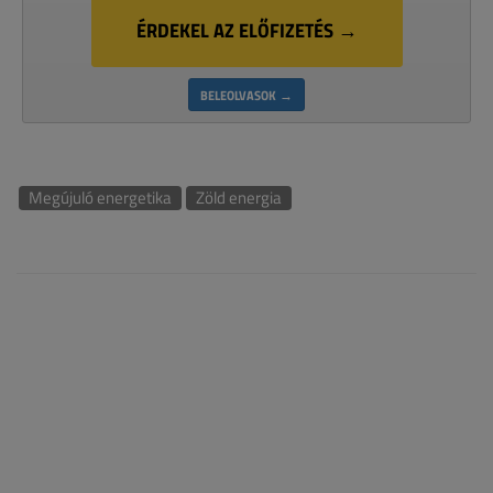
ÉRDEKEL AZ ELŐFIZETÉS →
BELEOLVASOK →
Megújuló energetika
Zöld energia