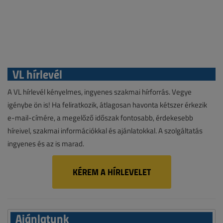
VL hírlevél
A VL hírlevél kényelmes, ingyenes szakmai hírforrás. Vegye
igénybe ön is! Ha feliratkozik, átlagosan havonta kétszer érkezik
e-mail-címére, a megelőző időszak fontosabb, érdekesebb
híreivel, szakmai információkkal és ajánlatokkal. A szolgáltatás
ingyenes és az is marad.
KÉREM A HÍRLEVELET
Ajánlatunk