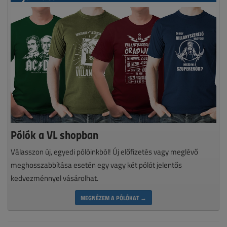
Pólók a VL shopban
Válasszon új, egyedi pólóinkból! Új előfizetés vagy meglévő
meghosszabbítása esetén egy vagy két pólót jelentős
kedvezménnyel vásárolhat.
MEGNÉZEM A PÓLÓKAT →