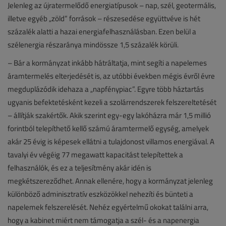
Jelenleg az újratermelődő energiatípusok – nap, szél, geotermális,
illetve egyéb „zöld” források – részesedése együttvéve is hét
százalék alatti a hazai energiafelhasználásban. Ezen belül a
szélenergia részaránya mindössze 1,5 százalék körüli.
– Bár a kormányzat inkább hátráltatja, mint segíti a napelemes
áramtermelés elterjedését is, az utóbbi években mégis évről évre
megduplázódik idehaza a „napfénypiac”. Egyre több háztartás
ugyanis befektetésként kezeli a szolárrendszerek felszereltetését
– állítják szakértők. Akik szerint egy-egy lakóházra már 1,5 millió
forintból telepíthető kellő számú áramtermelő egység, amelyek
akár 25 évig is képesek ellátni a tulajdonost villamos energiával. A
tavalyi év végéig 77 megawatt kapacitást telepítettek a
felhasználók, és ez a teljesítmény akár idén is
megkétszereződhet. Annak ellenére, hogy a kormányzat jelenleg
különböző adminisztratív eszközökkel nehezíti és bünteti a
napelemek felszerelését. Nehéz egyértelmű okokat találni arra,
hogy a kabinet miért nem támogatja a szél- és a napenergia