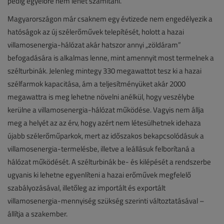
pedig egyelőre nem lehet számítani.
Magyarországon már csaknem egy évtizede nem engedélyezik a
hatóságok az új szélerőművek telepítését, holott a hazai
villamosenergia-hálózat akár hatszor annyi „zöldáram”
befogadására is alkalmas lenne, mint amennyit most termelnek a
szélturbinák. Jelenleg mintegy 330 megawattot tesz ki a hazai
szélfarmok kapacitása, ám a teljesítményüket akár 2000
megawattra is meg lehetne növelni anélkül, hogy veszélybe
kerülne a villamosenergia-hálózat működése. Vagyis nem állja
meg a helyét az az érv, hogy azért nem létesülhetnek idehaza
újabb szélerőműparkok, mert az időszakos bekapcsolódásuk a
villamosenergia-termelésbe, illetve a leállásuk felborítaná a
hálózat működését. A szélturbinák be- és kilépését a rendszerbe
ugyanis ki lehetne egyenlíteni a hazai erőművek megfelelő
szabályozásával, illetőleg az importált és exportált
villamosenergia-mennyiség szükség szerinti változtatásával –
állítja a szakember.