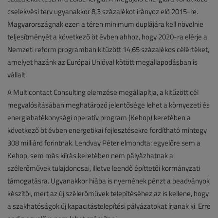
cselekvési terv ugyanakkor 8,3 százalékot irányoz elő 2015-re.
Magyarországnak ezen a téren minimum duplájára kell növelnie
teljesítményét a következő öt évben ahhoz, hogy 2020-ra elérje a
Nemzeti reform programban kitűzött 14,65 százalékos célértéket,
amelyet hazánk az Európai Unióval kötött megállapodásban is
vállalt.
A Multicontact Consulting elemzése megállapítja, a kitűzött cél
megvalósításában meghatározó jelentősége lehet a környezeti és
energiahatékonysági operatív program (Kehop) keretében a
következő öt évben energetikai fejlesztésekre fordítható mintegy
308 milliárd forintnak. Lendvay Péter elmondta: egyelőre sem a
Kehop, sem más kiírás keretében nem pályázhatnak a
szélerőművek tulajdonosai, illetve leendő építtetői kormányzati
támogatásra. Ugyanakkor hiába is nyernének pénzt a beadványok
készítői, mert az új szélerőművek telepítéséhez az is kellene, hogy
a szakhatóságok új kapacitástelepítési pályázatokat írjanak ki. Erre