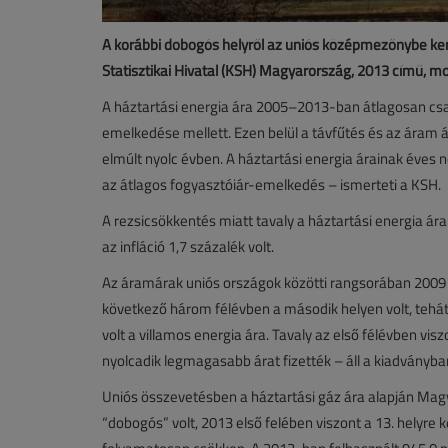
A korábbi dobogós helyről az uniós középmezőnybe kerül
Statisztikai Hivatal (KSH) Magyarország, 2013 című, m
A háztartási energia ára 2005–2013-ban átlagosan csa
emelkedése mellett. Ezen belül a távfűtés és az áram 
elmúlt nyolc évben. A háztartási energia árainak éve
az átlagos fogyasztóiár-emelkedés – ismerteti a KSH.
A rezsicsökkentés miatt tavaly a háztartási energia ár
az infláció 1,7 százalék volt.
Az áramárak uniós országok közötti rangsorában 2009 
következő három félévben a második helyen volt, teh
volt a villamos energia ára. Tavaly az első félévben vi
nyolcadik legmagasabb árat fizették – áll a kiadványba
Uniós összevetésben a háztartási gáz ára alapján Mag
“dobogós” volt, 2013 első felében viszont a 13. helyre 