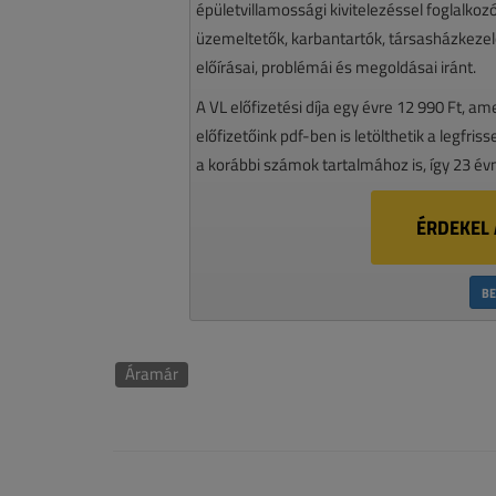
épületvillamossági kivitelezéssel foglalko
üzemeltetők, karbantartók, társasházkezelő
előírásai, problémái és megoldásai iránt.
A VL előfizetési díja egy évre 12 990 Ft, a
előfizetőink pdf-ben is letölthetik a legfri
a korábbi számok tartalmához is, így 23 év
ÉRDEKEL 
BE
Áramár