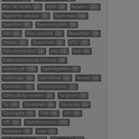
MSZ HD 60364
MVM
Napelem
45
19
207
Napelemes pályázat
Napenergia
18
180
Naperőmű
Nyereményjáték
85
30
OBO
Okos eszközök
Okosotthon
20
21
33
Oktatás
Olvasói fotó
OTSZ
14
33
13
Paksi Atomerőmű
póló
Relé
29
13
40
Robbanásbiztonság-technika
30
Szabványok
Szakmapolitika
158
15
Szélenergia
Szerszámok
Tervező
19
23
13
Történelem
Transzformátor
15
22
Túlfeszültség-védelem
Tungsram
37
13
Tűz
Tűzvédelem
Tűzveszély
20
83
49
Tűzvizsgálat
TvMI
UPS
21
18
15
VBF
Vezérléstechnika
26
102
Vezetékek
Videó
16
21