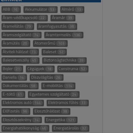
ABB
Akkumulátor
Almérő
16
53
13
Áram-védőkapcsoló
Áramár
22
39
Áramellátás
áramfogyasztás
79
38
Áramszolgáltató
Áramtermelés
74
136
Áramütés
Atomerőmű
20
103
Átviteli hálózat
Baleset
73
52
Balesetveszély
Biztonságtechnika
45
39
Bojler
Cégügyek
Construma
21
18
52
Daniella
Díszvilágítás
14
26
Dokumentálás
E-mobilitás
58
114
E-töltő
Egyetemes szolgáltató
61
24
Elektromos autó
Elektromos fűtés
144
33
Előfizetés
Elosztóhálózat
96
38
Elosztószekrény
Energetika
14
121
Energiahatékonyság
Energiatárolás
46
32