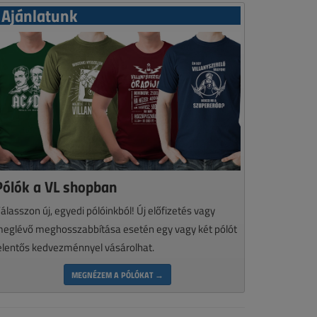
Ajánlatunk
Pólók a VL shopban
álasszon új, egyedi pólóinkból! Új előfizetés vagy
eglévő meghosszabbítása esetén egy vagy két pólót
elentős kedvezménnyel vásárolhat.
MEGNÉZEM A PÓLÓKAT →