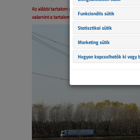
Az alábbi tartalom archív, 12 éve frissült utoljára. A c
Funkcionális sütik
valamint a tartalom helyenként hiányos lehet (képek, tá
Statisztikai sütik
Marketing sütik
Hogyan kapcsolhatók ki vagy b