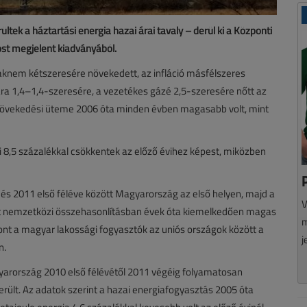
tek a háztartási energia hazai árai tavaly – derül ki a Központi
ost megjelent kiadványából.
knem kétszeresére növekedett, az infláció másfélszeres
ára 1,4–1,4-szeresére, a vezetékes gázé 2,5-szeresére nőtt az
s növekedési üteme 2006 óta minden évben magasabb volt, mint
ai 8,5 százalékkal csökkentek az előző évihez képest, miközben
és 2011 első féléve között Magyarország az első helyen, majd a
V
át nemzetközi összehasonlításban évek óta kiemelkedően magas
m
szont a magyar lakossági fogyasztók az uniós országok között a
j
n.
yarország 2010 első félévétől 2011 végéig folyamatosan
került. Az adatok szerint a hazai energiafogyasztás 2005 óta