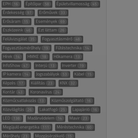
EPH
Építőipar
Épületvillamosság
16
58
45
Érdekesség
Erőművek
97
33
Erősáram
Események
15
69
Eszközeink
Ezt láttam
46
26
Felülvizsgálat
Fogyasztásmérő
35
48
Fogyasztásmérőhely
Fűtéstechnika
19
14
Hírek
HMKE
Hőkamera
14
18
13
InfoShow
Interjú
Inverter
47
13
19
IP kamera
Jogszabályok
Kábel
14
53
15
Képzés
Kiállítás
KNX
17
23
32
Kontár
Koronavírus
43
24
Közműcsatlakozás
Közműszolgáltató
13
16
Közvilágítás
Lakatfogó
Lapajánló
26
25
16
LED
Madárvédelem
Mavir
138
14
23
Megújuló energetika
Méréstechnika
111
60
Mérőhely
Mozgásérzékelő
23
15