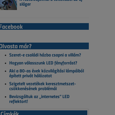
sláger
Facebook
Olvasta már?
Szeret-e családi házba csapni a villám?
Hogyan válasszunk LED fényforrást?
Aki a 80-as évek közvilágítási lámpáiból
épített privát hálózatot
Szigetelt vezetékek keresztmetszet-
csökkenésének problémái
Bevizsgáltuk az „internetes” LED
reflektort!
Címkék