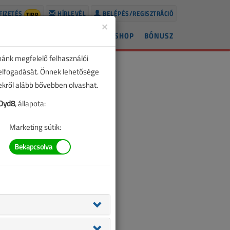
FIZETÉS
HÍRLEVÉL
BELÉPÉS/REGISZTRÁCIÓ
TIPP
×
ÍREK
LAPSZÁMOK
BLOG
SHOP
BÓNUSZ
nánk megfelelő felhasználói
 elfogadását. Önnek lehetősége
zekről alább bővebben olvashat.
Oyd8
, állapota:
Marketing sütik: