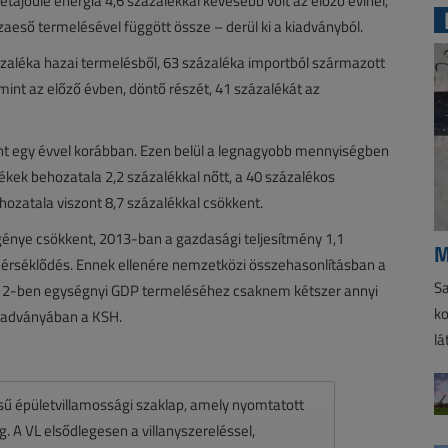
ajoule energia 4,6 százalékkal kevesebb volt az előző évinél,
aeső termelésével függött össze – derül ki a kiadványból.
zaléka hazai termelésből, 63 százaléka importból származott
 mint az előző évben, döntő részét, 41 százalékát az
int egy évvel korábban. Ezen belül a legnagyobb mennyiségben
ékek behozatala 2,2 százalékkal nőtt, a 40 százalékos
hozatala viszont 8,7 százalékkal csökkent.
génye csökkent, 2013-ban a gazdasági teljesítmény 1,1
M
mérséklődés. Ennek ellenére nemzetközi összehasonlításban a
Sa
2-ben egységnyi GDP termeléséhez csaknem kétszer annyi
ko
a kiadványában a KSH.
lá
ésű épületvillamossági szaklap, amely nyomtatott
 A VL elsődlegesen a villanyszereléssel,