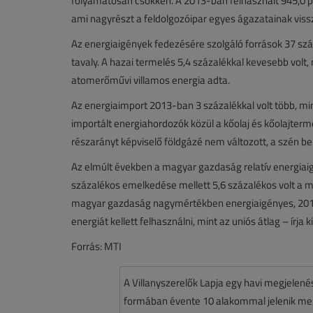
folyamatosan csökken. A 2013-ban felhasznált 945,0 pet
ami nagyrészt a feldolgozóipar egyes ágazatainak vissz
Az energiaigények fedezésére szolgáló források 37 szá
tavaly. A hazai termelés 5,4 százalékkal kevesebb volt,
atomerőművi villamos energia adta.
Az energiaimport 2013-ban 3 százalékkal volt több, m
importált energiahordozók közül a kőolaj és kőolajterm
részarányt képviselő földgázé nem változott, a szén be
Az elmúlt években a magyar gazdaság relatív energiai
százalékos emelkedése mellett 5,6 százalékos volt a 
magyar gazdaság nagymértékben energiaigényes, 201
energiát kellett felhasználni, mint az uniós átlag – írj
Forrás: MTI
A Villanyszerelők Lapja egy havi megjelen
formában évente 10 alakommal jelenik meg.