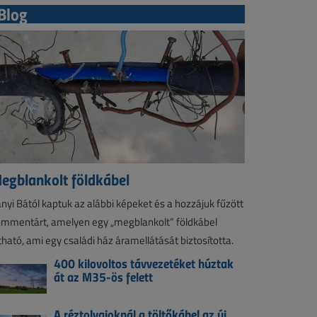
Blog
egblankolt földkábel
nyi Bától kaptuk az alábbi képeket és a hozzájuk fűzött
mmentárt, amelyen egy „megblankolt” földkábel
tható, ami egy családi ház áramellátását biztosította.
400 kilovoltos távvezetéket húztak
át az M35-ös felett
A réztolvajoknál a töltőkábel az új