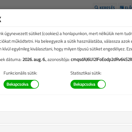
KERESÉS
ELŐ
k
H
unk úgynevezett sütiket (cookies) a honlapunkon, mert nélkülük nem tud
kciókat működtetni. Ha beleegyezik a sütik használatába, válassza azok
n kívül egyénileg kiválasztani, hogy milyen típusú sütiket engedélyez. E
tének dátuma:
2026. aug. 6.
, azonosítója:
cmqsdAJ6UI2lFoEodp2dRv64S2l
Funkcionális sütik:
Statisztikai sütik:
 kerültek a hazai