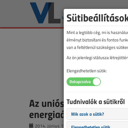
Sütibeállításo
Mint a legtöbb cég, mi is használ
élményt biztosítani és fontos fun
van a feltétlenül szükséges sütike
Az ön jelenlegi státusza létrejöt
Elengedhetetlen sütik:
Az uniós középmezőnybe
Tudnivalók a sütikről
energiaárak
Mik azok a sütik?
2014. június 19. |
VL online |
3181 |
Elengedhetetlen sütik