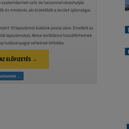
zó szakembernek szól, de haszonnal olvashatják
k és mindenki, aki érdeklődik a terület újdonságai,
melyért 10 lapszámot küldünk postai úton. Emellett az
ssebb lapszámokat, illetve korlátlanul hozzáférhetnek
nyi tudásanyagot vehetnek bírtokba.
AZ ELŐFIZETÉS →
LEOLVASOK →