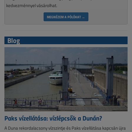
kedvezménnyel vásárolhat.
MEGNÉZEM A PÓLÓKAT →
Blog
Paks vízellátása: vízlépcsők a Dunán?
A Duna rekordalacsony vízszintje és Paks vízellátása kapcsán újra