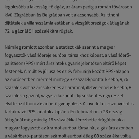
legolcsóbb a lakossági földgáz, az áram pedig a román fővároson
kívül Zágrábban és Belgrádban volt alacsonyabb. Az itthoni
díjtételek a villanyszámla estében a vizsgált országok átlagának
72, a gáznál 51 százalékára rúgtak.
Némileg romlott azonban a statisztikák szerint a magyar
fogyasztók vásárlóereje európai társaikhoz képest, a vásárlóerő-
paritáson (PPS) mért árszintek ugyanis jelentősen eltérő képet
festenek. A múlt év júliusa és ez év februárja között PPS-alapon
az eurócentben mértnél mintegy 3 százalékponttal kisebb, 9,76
százalék volt az árcsökkenés az áramnál, illetve ennél is kisebb, 8
százalék a gáznál, vagyis a központi díjcsökkentés egy részét
elvitte az itthoni vásárlóerő gyengülése. A jövedelmi viszonyokat is
tartalmazó PPS-adatok alapján idén februárban a 23 ország
átlagánál még mindig 16 százalékkal érezhette drágábbnak a
magyar fogyasztó az áramot európai társainál, a gáz ára azonban
a vásárlóerő-paritáson számolt európai átlag 83 százaléka volt a