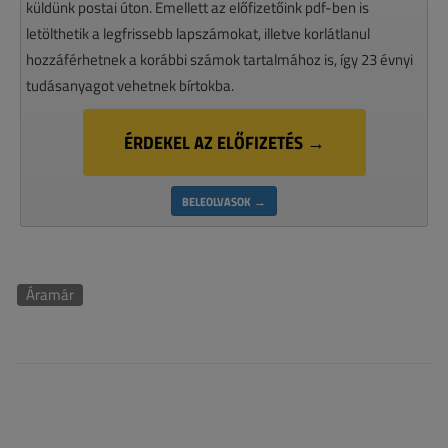
küldünk postai úton. Emellett az előfizetőink pdf-ben is
letölthetik a legfrissebb lapszámokat, illetve korlátlanul
hozzáférhetnek a korábbi számok tartalmához is, így 23 évnyi
tudásanyagot vehetnek bírtokba.
ÉRDEKEL AZ ELŐFIZETÉS →
BELEOLVASOK →
Áramár