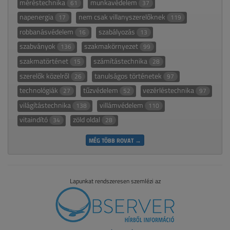
méréstechnika
munkavédelem
61
37
napenergia
nem csak villanyszerelőknek
17
119
robbanásvédelem
szabályozás
16
13
szabványok
szakmakörnyezet
136
99
szakmatörténet
számítástechnika
15
28
szerelők közelről
tanulságos történetek
26
97
technológiák
tűzvédelem
vezérléstechnika
27
52
97
világítástechnika
villámvédelem
138
110
vitaindító
zöld oldal
34
28
MÉG TÖBB ROVAT →
Lapunkat rendszeresen szemlézi az