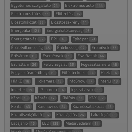
Egyetemes szolgáltató
Elektromos autó
24
144
Elektromos fűtés
Előfizetés
33
96
Elosztóhálózat
Elosztószekrény
38
14
Energetika
Energiahatékonyság
121
46
Energiatárolás
EPH
Építőipar
32
16
58
Épületvillamosság
Érdekesség
Erőművek
45
97
33
Erősáram
Események
Eszközeink
15
69
46
Ezt láttam
Felülvizsgálat
Fogyasztásmérő
26
35
48
Fogyasztásmérőhely
Fűtéstechnika
Hírek
19
14
14
HMKE
Hőkamera
InfoShow
Interjú
18
13
47
13
Inverter
IP kamera
Jogszabályok
19
14
53
Kábel
Képzés
Kiállítás
KNX
15
17
23
32
Kontár
Koronavírus
Közműcsatlakozás
43
24
13
Közműszolgáltató
Közvilágítás
Lakatfogó
16
26
25
Lapajánló
LED
Madárvédelem
16
138
14
Mavir
Megújuló energetika
23
111