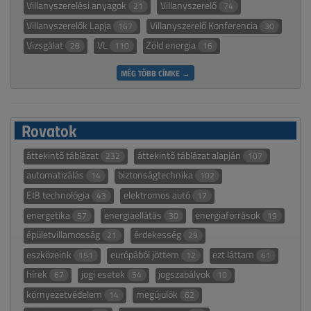
Villanyszerelési anyagok
Villanyszerelő
21
74
Villanyszerelők Lapja
Villanyszerelő Konferencia
167
30
Vizsgálat
VL
Zöld energia
28
110
16
MÉG TÖBB CÍMKE →
Rovatok
áttekintő táblázat
áttekintő táblázat alapján
232
107
automatizálás
biztonságtechnika
14
102
EIB technológia
elektromos autó
43
17
energetika
energiaellátás
energiaforrások
57
30
19
épületvillamosság
érdekesség
21
29
eszközeink
európából jöttem
ezt láttam
151
12
61
hírek
jogi esetek
jogszabályok
67
54
10
környezetvédelem
megújulók
14
62