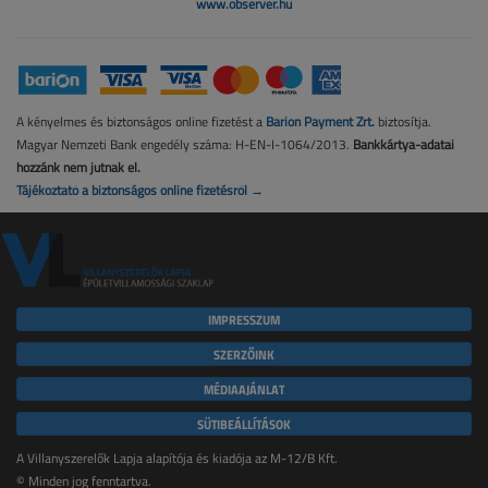
www.observer.hu
A kényelmes és biztonságos online fizetést a
Barion Payment Zrt.
biztosítja.
Magyar Nemzeti Bank engedély száma: H-EN-I-1064/2013.
Bankkártya-adatai
hozzánk nem jutnak el.
Tájékoztató a biztonságos online fizetésről →
IMPRESSZUM
SZERZŐINK
MÉDIAAJÁNLAT
SÜTIBEÁLLÍTÁSOK
A Villanyszerelők Lapja alapítója és kiadója az M-12/B Kft.
© Minden jog fenntartva.