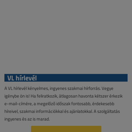
VL hírlevél
A VL hírlevél kényelmes, ingyenes szakmai hírforrás. Vegye
igénybe ön is! Ha feliratkozik, átlagosan havonta kétszer érkezik
e-mail-címére, a megelőző időszak fontosabb, érdekesebb
híreivel, szakmai információkkal és ajánlatokkal. A szolgáltatás
ingyenes és az is marad.