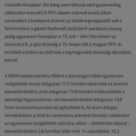
második hónapban. (Az átlag ezen időszak alatt gyakorlatilag
változatlan maradt.) A PPS-alapon számolt tavaly júliusi
sorrendben a budapesti áramár az ötödik legmagasabb volt a
felmérésben, a gázért fizetendő vásárlóerő-paritásos összeg
pedig ugyanezen hónapban a 13. volt – idén februárban az
áramnál a 8., a gáznál pedig a 15. helyen állt a magyar PPS-ár
(mindkét esetben az első hely a legmagasabb lakossági díjszabást
jelenti).
A MEKH adatai szerint a főként a lakosságot ellátó egyetemes
szolgáltatók tavaly átlagosan 17,5 forintért vásárolták az áramot
kilowattóránként, amit átlagosan 17,8 forintért értékesítettek a
lakossági fogyasztóknak, ezt kilowattóránként átlagosan 13,8
forint rendszerhasználati díj egészítette ki. Az áram átlagos
termékárában a múlt év novembere jelentett élesebb csökkenést
az egyetemes szolgáltatók számára, ekkor – októberhez képest –
kilowattóránként 2,6 forinttal, több mint 14 százalékkal, 15,3