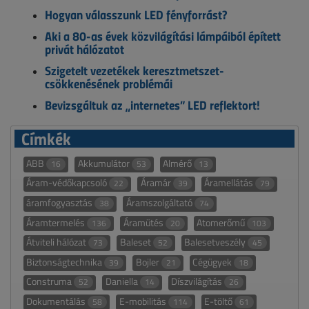
Hogyan válasszunk LED fényforrást?
Aki a 80-as évek közvilágítási lámpáiból épített
privát hálózatot
Szigetelt vezetékek keresztmetszet-
csökkenésének problémái
Bevizsgáltuk az „internetes” LED reflektort!
Címkék
ABB
Akkumulátor
Almérő
16
53
13
Áram-védőkapcsoló
Áramár
Áramellátás
22
39
79
áramfogyasztás
Áramszolgáltató
38
74
Áramtermelés
Áramütés
Atomerőmű
136
20
103
Átviteli hálózat
Baleset
Balesetveszély
73
52
45
Biztonságtechnika
Bojler
Cégügyek
39
21
18
Construma
Daniella
Díszvilágítás
52
14
26
Dokumentálás
E-mobilitás
E-töltő
58
114
61