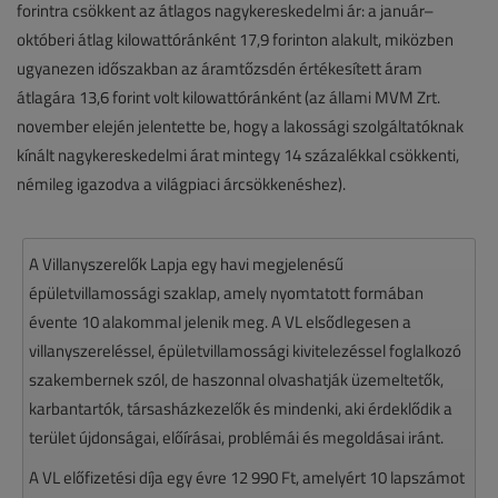
forintra csökkent az átlagos nagykereskedelmi ár: a január–
októberi átlag kilowattóránként 17,9 forinton alakult, miközben
ugyanezen időszakban az áramtőzsdén értékesített áram
átlagára 13,6 forint volt kilowattóránként (az állami MVM Zrt.
november elején jelentette be, hogy a lakossági szolgáltatóknak
kínált nagykereskedelmi árat mintegy 14 százalékkal csökkenti,
némileg igazodva a világpiaci árcsökkenéshez).
A Villanyszerelők Lapja egy havi megjelenésű
épületvillamossági szaklap, amely nyomtatott formában
évente 10 alakommal jelenik meg. A VL elsődlegesen a
villanyszereléssel, épületvillamossági kivitelezéssel foglalkozó
szakembernek szól, de haszonnal olvashatják üzemeltetők,
karbantartók, társasházkezelők és mindenki, aki érdeklődik a
terület újdonságai, előírásai, problémái és megoldásai iránt.
A VL előfizetési díja egy évre 12 990 Ft, amelyért 10 lapszámot