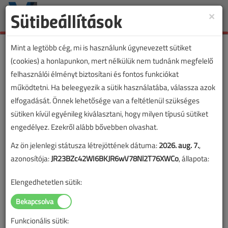
Sütibeállítások
×
Toggle
naviga
Mint a legtöbb cég, mi is használunk úgynevezett sütiket
(cookies) a honlapunkon, mert nélkülük nem tudnánk megfelelő
felhasználói élményt biztosítani és fontos funkciókat
működtetni. Ha beleegyezik a sütik használatába, válassza azok
elfogadását. Önnek lehetősége van a feltétlenül szükséges
sütiken kívül egyénileg kiválasztani, hogy milyen típusú sütiket
engedélyez. Ezekről alább bővebben olvashat.
Az ön jelenlegi státusza létrejöttének dátuma:
2026. aug. 7.
,
azonosítója:
JR23BZc42WI6BKJR6wV78Nl2T76XWCo
, állapota:
Elengedhetetlen sütik:
Funkcionális sütik: