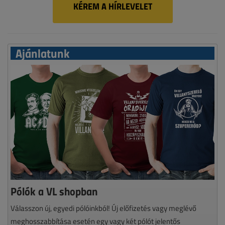
KÉREM A HÍRLEVELET
Ajánlatunk
Pólók a VL shopban
Válasszon új, egyedi pólóinkból! Új előfizetés vagy meglévő
meghosszabbítása esetén egy vagy két pólót jelentős