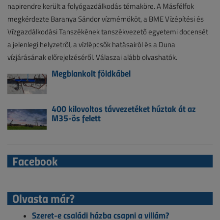
napirendre került a folyógazdálkodás témaköre. A Másfélfok
megkérdezte Baranya Sándor vízmérnököt, a BME Vízépítési és
Vízgazdálkodási Tanszékének tanszékvezető egyetemi docensét
a jelenlegi helyzetről, a vízlépcsők hatásairól és a Duna
vízjárásának előrejelzéséről. Válaszai alább olvashatók.
Megblankolt földkábel
400 kilovoltos távvezetéket húztak át az
M35-ös felett
Facebook
Olvasta már?
Szeret-e családi házba csapni a villám?