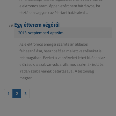
elektromos áram, éppen ezért nem hátrányos, ha
tisztában vagyunk az élettani hatásaival....
Egy étterem végórái
2013. szeptemberi lapszám
Az elektromos energia számtalan áldásos
felhasználása, hasznosítása mellett veszélyeket is
rejt magában. Ezeket a veszélyeket lehet kivédeni az
előírások, a szabványok, a villamos szakmák írott és
íratlan szabályainak betartásával. A biztonság
megter...
1
2
3