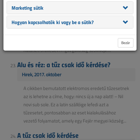
városháza alatt
Marketing sütik
Hírek, 2017. december
Hogyan kapcsolhatók ki vagy be a sütik?
Földalatti kábelben keletkezett elektromos robbanás
a székesfehérvári polgármesteri hivatalnál december
1-én, pénteken délelőtt – közölte a Fejér Megyei
Bezár
Katasztrófavédelmi Igazgatóság szóvivője....
Alu és réz: a tűz csak idő kérdése?
Hírek, 2017. október
A cikkben bemutatott elektromos eredetű tűzesetnek
az is lehetne a címe, hogy: nincs új a nap alatt! – Nil
novi sub sole. Ez a latin szállóige lefedi azt a
tűzesetet, pontosabban az eset kialakulásához
vezető folyamatot, amely egy Fejér megyei község...
A tűz csak idő kérdése