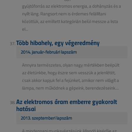
gyújtóforrás az elektromos energia, a dohányzás és a
nyílt láng. Rangsort nem is érdemes felállítani
közöttük, az említett kategórián belül messze a lista
el...
Több hibahely, egy végeredmény
2014. január-februári lapszám
Annyira természetes, olyan nagy mértékben beépült
az életünkbe, hogy észre sem vesszük a jelenlétét,
csak akkor kapjuk fel a fejünket, amikor nem világít a
lámpa, nem működnek a gépeink, berendezéseink....
Az elektromos áram emberre gyakorolt
hatásai
2013. szeptemberi lapszám
A mindennapi munkavégzésünk állandó kisérője az