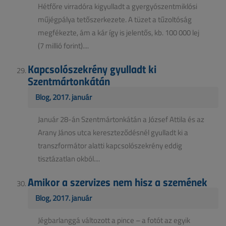
Hétfőre virradóra kigyulladt a gyergyószentmiklósi
műjégpálya tetőszerkezete. A tüzet a tűzoltóság
megfékezte, ám a kár így is jelentős, kb. 100 000 lej
(7 millió forint)....
Kapcsolószekrény gyulladt ki
Szentmártonkátán
Blog, 2017. január
Január 28-án Szentmártonkátán a József Attila és az
Arany János utca kereszteződésnél gyulladt ki a
transzformátor alatti kapcsolószekrény eddig
tisztázatlan okból....
Amikor a szervizes nem hisz a szemének
Blog, 2017. január
Jégbarlanggá változott a pince – a fotót az egyik