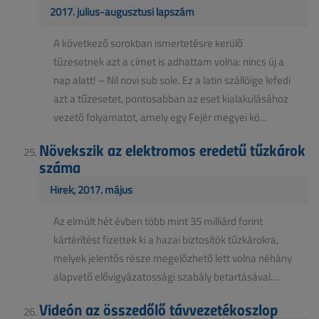
2017. július-augusztusi lapszám
A következő sorokban ismertetésre kerülő
tűzesetnek azt a címet is adhattam volna: nincs új a
nap alatt! – Nil novi sub sole. Ez a latin szállóige lefedi
azt a tűzesetet, pontosabban az eset kialakulásához
vezető folyamatot, amely egy Fejér megyei kö...
Növekszik az elektromos eredetű tűzkárok
száma
Hírek, 2017. május
Az elmúlt hét évben több mint 35 milliárd forint
kártérítést fizettek ki a hazai biztosítók tűzkárokra,
melyek jelentős része megelőzhető lett volna néhány
alapvető elővigyázatossági szabály betartásával....
Videón az összedőlő távvezetékoszlop