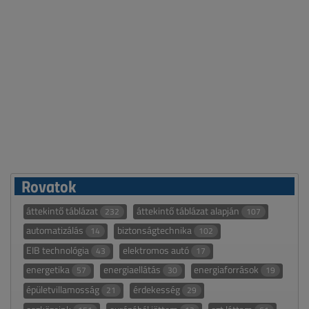
Rovatok
áttekintő táblázat
áttekintő táblázat alapján
232
107
automatizálás
biztonságtechnika
14
102
EIB technológia
elektromos autó
43
17
energetika
energiaellátás
energiaforrások
57
30
19
épületvillamosság
érdekesség
21
29