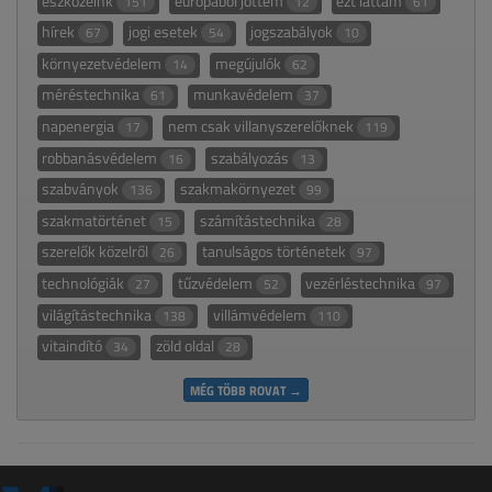
eszközeink
európából jöttem
ezt láttam
151
12
61
hírek
jogi esetek
jogszabályok
67
54
10
környezetvédelem
megújulók
14
62
méréstechnika
munkavédelem
61
37
napenergia
nem csak villanyszerelőknek
17
119
robbanásvédelem
szabályozás
16
13
szabványok
szakmakörnyezet
136
99
szakmatörténet
számítástechnika
15
28
szerelők közelről
tanulságos történetek
26
97
technológiák
tűzvédelem
vezérléstechnika
27
52
97
világítástechnika
villámvédelem
138
110
vitaindító
zöld oldal
34
28
MÉG TÖBB ROVAT →