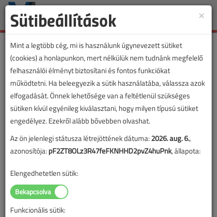
Sütibeállítások
×
Toggle
naviga
Mint a legtöbb cég, mi is használunk úgynevezett sütiket
(cookies) a honlapunkon, mert nélkülük nem tudnánk megfelelő
felhasználói élményt biztosítani és fontos funkciókat
működtetni. Ha beleegyezik a sütik használatába, válassza azok
elfogadását. Önnek lehetősége van a feltétlenül szükséges
sütiken kívül egyénileg kiválasztani, hogy milyen típusú sütiket
engedélyez. Ezekről alább bővebben olvashat.
Az ön jelenlegi státusza létrejöttének dátuma:
2026. aug. 6.
,
azonosítója:
pF2ZT8OLz3R47feFKNHHD2pvZ4huPnk
, állapota:
Elengedhetetlen sütik:
Funkcionális sütik: