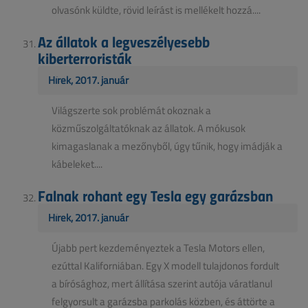
olvasónk küldte, rövid leírást is mellékelt hozzá....
Az állatok a legveszélyesebb
kiberterroristák
Hírek, 2017. január
Világszerte sok problémát okoznak a
közműszolgáltatóknak az állatok. A mókusok
kimagaslanak a mezőnyből, úgy tűnik, hogy imádják a
kábeleket....
Falnak rohant egy Tesla egy garázsban
Hírek, 2017. január
Újabb pert kezdeményeztek a Tesla Motors ellen,
ezúttal Kaliforniában. Egy X modell tulajdonos fordult
a bírósághoz, mert állítása szerint autója váratlanul
felgyorsult a garázsba parkolás közben, és áttörte a