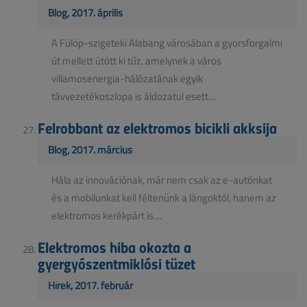
Blog, 2017. április
A Fülöp-szigeteki Alabang városában a gyorsforgalmi
út mellett ütött ki tűz, amelynek a város
villamosenergia-hálózatának egyik
távvezetékoszlopa is áldozatul esett....
Felrobbant az elektromos bicikli akksija
Blog, 2017. március
Hála az innovációnak, már nem csak az e-autónkat
és a mobilunkat kell féltenünk a lángoktól, hanem az
elektromos kerékpárt is....
Elektromos hiba okozta a
gyergyószentmiklósi tüzet
Hírek, 2017. február