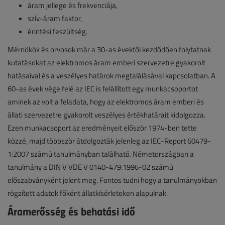
áram jellege és frekvenciája,
szív-áram faktor,
érintési feszültség.
Mérnökök és orvosok már a 30-as évektől kezdődően folytatnak
kutatásokat az elektromos áram emberi szervezetre gyakorolt
hatásaival és a veszélyes határok megtalálásával kapcsolatban. A
60-as évek vége felé az IEC is felállított egy munkacsoportot
aminek az volt a feladata, hogy az elektromos áram emberi és
állati szervezetre gyakorolt veszélyes értékhatárait kidolgozza.
Ezen munkacsoport az eredményeit először 1974-ben tette
közzé, majd többször átdolgozták jelenleg az IEC-Report 60479-
1:2007 számú tanulmányban található. Németországban a
tanulmány a DIN V VDE V 0140-479:1996-02 számú
előszabványként jelent meg. Fontos tudni hogy a tanulmányokban
rögzített adatok főként állatkísérleteken alapulnak.
Áramerősség és behatási idő