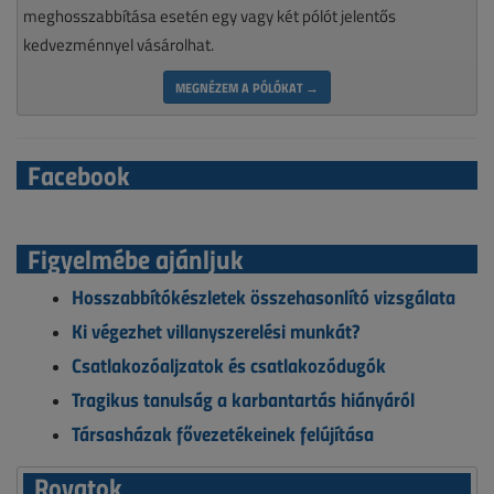
meghosszabbítása esetén egy vagy két pólót jelentős
kedvezménnyel vásárolhat.
MEGNÉZEM A PÓLÓKAT →
Facebook
Figyelmébe ajánljuk
Hosszabbítókészletek összehasonlító vizsgálata
Ki végezhet villanyszerelési munkát?
Csatlakozóaljzatok és csatlakozódugók
Tragikus tanulság a karbantartás hiányáról
Társasházak fővezetékeinek felújítása
Rovatok