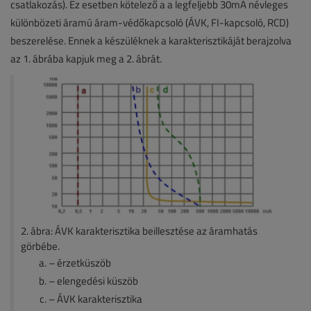
csatlakozás). Ez esetben kötelező a a legfeljebb 30mA névleges
különbözeti áramú áram-védőkapcsoló (ÁVK, FI-kapcsoló, RCD)
beszerelése. Ennek a készüléknek a karakterisztikáját berajzolva
az 1. ábrába kapjuk meg a 2. ábrát.
2. ábra: ÁVK karakterisztika beillesztése az áramhatás
görbébe.
– érzetküszöb
– elengedési küszöb
– ÁVK karakterisztika