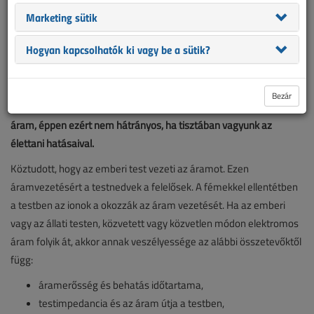
Marketing sütik
Hogyan kapcsolhatók ki vagy be a sütik?
Bezár
A mindennapi munkavégzésünk állandó kisérője az elektromos
áram, éppen ezért nem hátrányos, ha tisztában vagyunk az
élettani hatásaival.
Köztudott, hogy az emberi test vezeti az áramot. Ezen
áramvezetésért a testnedvek a felelősek. A fémekkel ellentétben
a testben az ionok a okozzák az áram vezetését. Ha az emberi
vagy az állati testen, közvetett vagy közvetlen módon elektromos
áram folyik át, akkor annak veszélyessége az alábbi összetevőktől
függ:
áramerősség és behatás időtartama,
testimpedancia és az áram útja a testben,