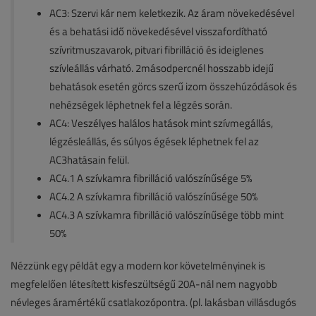
AC3: Szervi kár nem keletkezik. Az áram növekedésével
és a behatási idő növekedésével visszafordítható
szívritmuszavarok, pitvari fibrilláció és ideiglenes
szívleállás várható. 2másodpercnél hosszabb idejű
behatások esetén görcs szerű izom összehúzódások és
nehézségek léphetnek fel a légzés során.
AC4: Veszélyes halálos hatások mint szívmegállás,
légzésleállás, és súlyos égések léphetnek fel az
AC3hatásain felül.
AC4.1 A szívkamra fibrilláció valószínűsége 5%
AC4.2 A szívkamra fibrilláció valószínűsége 50%
AC4.3 A szívkamra fibrilláció valószínűsége több mint
50%
Nézzünk egy példát egy a modern kor követelményinek is
megfelelően létesített kisfeszültségű 20A-nál nem nagyobb
névleges áramértékű csatlakozópontra. (pl. lakásban villásdugós