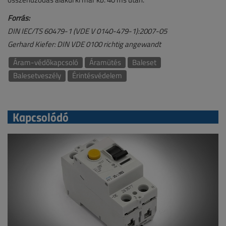
Forrás:
DIN IEC/TS 60479-1 (VDE V 0140-479-1):2007-05
Gerhard Kiefer: DIN VDE 0100 richtig angewandt
Áram-védőkapcsoló
Áramütés
Baleset
Balesetveszély
Érintésvédelem
Kapcsolódó