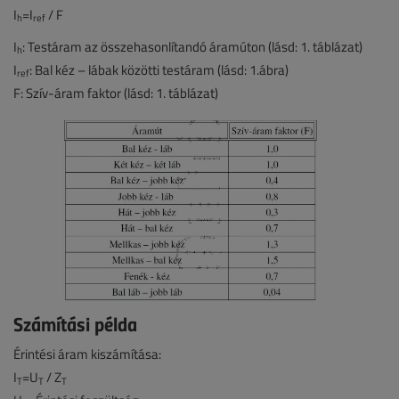
I
=I
/ F
h
ref
I
: Testáram az összehasonlítandó áramúton (lásd: 1. táblázat)
h
I
: Bal kéz – lábak közötti testáram (lásd: 1.ábra)
ref
F: Szív-áram faktor (lásd: 1. táblázat)
Számítási példa
Érintési áram kiszámítása:
I
=U
/ Z
T
T
T