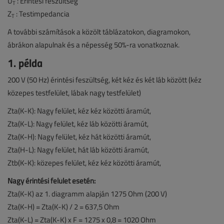
U
: Érintési feszültség
T
Z
: Testimpedancia
T
A további számítások a közölt táblázatokon, diagramokon,
ábrákon alapulnak és a népesség 50%-ra vonatkoznak.
1. példa
200 V (50 Hz) érintési feszültség, két kéz és két láb között (kéz
közepes testfelület, lábak nagy testfelület)
Zta(K-K): Nagy felület, kéz kéz közötti áramút,
Zta(K-L): Nagy felület, kéz láb közötti áramút,
Zta(K-H): Nagy felület, kéz hát közötti áramút,
Zta(H-L): Nagy felület, hát láb közötti áramút,
Ztb(K-K): közepes felület, kéz kéz közötti áramút,
Nagy érintési felület esetén:
Zta(K-K) az 1. diagramm alapján 1275 Ohm (200 V)
Zta(K-H) = Zta(K-K) / 2 = 637,5 Ohm
Zta(K-L) = Zta(K-K) x F = 1275 x 0,8 = 1020 Ohm