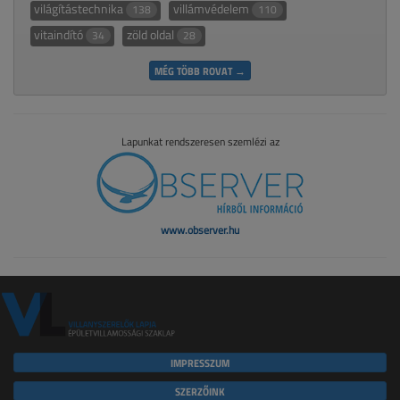
világítástechnika
villámvédelem
138
110
vitaindító
zöld oldal
34
28
MÉG TÖBB ROVAT →
Lapunkat rendszeresen szemlézi az
www.observer.hu
IMPRESSZUM
SZERZŐINK