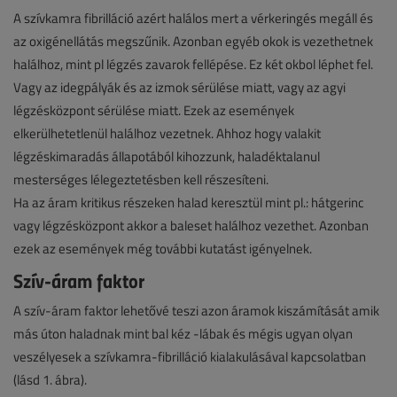
A szívkamra fibrilláció azért halálos mert a vérkeringés megáll és
az oxigénellátás megszűnik. Azonban egyéb okok is vezethetnek
halálhoz, mint pl légzés zavarok fellépése. Ez két okbol léphet fel.
Vagy az idegpályák és az izmok sérülése miatt, vagy az agyi
légzésközpont sérülése miatt. Ezek az események
elkerülhetetlenül halálhoz vezetnek. Ahhoz hogy valakit
légzéskimaradás állapotából kihozzunk, haladéktalanul
mesterséges lélegeztetésben kell részesíteni.
Ha az áram kritikus részeken halad keresztül mint pl.: hátgerinc
vagy légzésközpont akkor a baleset halálhoz vezethet. Azonban
ezek az események még további kutatást igényelnek.
Szív-áram faktor
A szív-áram faktor lehetővé teszi azon áramok kiszámítását amik
más úton haladnak mint bal kéz -lábak és mégis ugyan olyan
veszélyesek a szívkamra-fibrilláció kialakulásával kapcsolatban
(lásd 1. ábra).