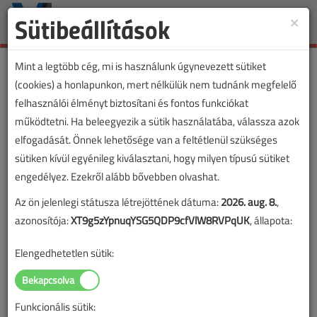
Sütibeállítások
×
Toggle
naviga
Mint a legtöbb cég, mi is használunk úgynevezett sütiket
(cookies) a honlapunkon, mert nélkülük nem tudnánk megfelelő
felhasználói élményt biztosítani és fontos funkciókat
működtetni. Ha beleegyezik a sütik használatába, válassza azok
elfogadását. Önnek lehetősége van a feltétlenül szükséges
sütiken kívül egyénileg kiválasztani, hogy milyen típusú sütiket
engedélyez. Ezekről alább bővebben olvashat.
Az ön jelenlegi státusza létrejöttének dátuma:
2026. aug. 8.
,
azonosítója:
XT9g5zYpnuqYSG5QDP9cfVlW8RVPqUK
, állapota:
Elengedhetetlen sütik:
Funkcionális sütik:
Lapszám: