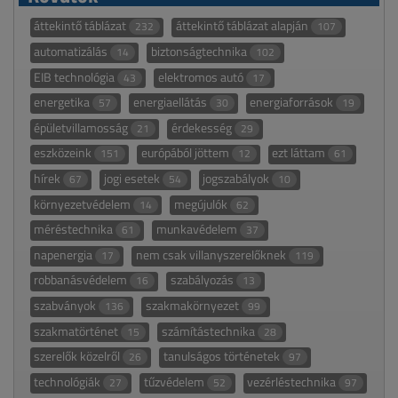
áttekintő táblázat
áttekintő táblázat alapján
232
107
automatizálás
biztonságtechnika
14
102
EIB technológia
elektromos autó
43
17
energetika
energiaellátás
energiaforrások
57
30
19
épületvillamosság
érdekesség
21
29
eszközeink
európából jöttem
ezt láttam
151
12
61
hírek
jogi esetek
jogszabályok
67
54
10
környezetvédelem
megújulók
14
62
méréstechnika
munkavédelem
61
37
napenergia
nem csak villanyszerelőknek
17
119
robbanásvédelem
szabályozás
16
13
szabványok
szakmakörnyezet
136
99
szakmatörténet
számítástechnika
15
28
szerelők közelről
tanulságos történetek
26
97
technológiák
tűzvédelem
vezérléstechnika
27
52
97