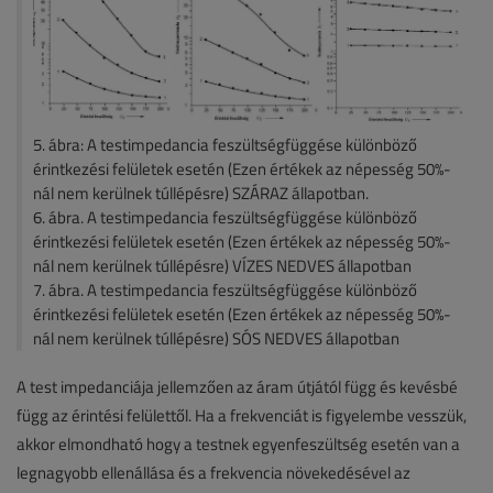
5. ábra: A testimpedancia feszültségfüggése különböző
érintkezési felületek esetén (Ezen értékek az népesség 50%-
nál nem kerülnek túllépésre) SZÁRAZ állapotban.
6. ábra. A testimpedancia feszültségfüggése különböző
érintkezési felületek esetén (Ezen értékek az népesség 50%-
nál nem kerülnek túllépésre) VÍZES NEDVES állapotban
7. ábra. A testimpedancia feszültségfüggése különböző
érintkezési felületek esetén (Ezen értékek az népesség 50%-
nál nem kerülnek túllépésre) SÓS NEDVES állapotban
A test impedanciája jellemzően az áram útjától függ és kevésbé
függ az érintési felülettől. Ha a frekvenciát is figyelembe vesszük,
akkor elmondható hogy a testnek egyenfeszültség esetén van a
legnagyobb ellenállása és a frekvencia növekedésével az