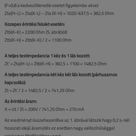
(F=0,8 a kedvezőtlenebb esetet figyelembe véve)
Zta(H-L) = Zta(K-L) – Zta (K-H) = 1020-637,5 = 382,5 Ohm
Közepes érintési felület esetén:
Ztb(K-K) = 2200 Ohm (5. ábrából)
Ztb(K-H) = Ztb(K-K) / 2 = 1100 Ohm
A teljes testimpedancia 1 kéz és 1 láb között:
Zt’ = Zta(H-L) + Ztb(K-H) = 382,5 + 1100 = 1482,5 Ohm
A teljes testimpedancia két kéz két láb között (párhuzamos
kapcsolás):
Zt = Zt’ / 2 = 1482,5 / 2 = 741,25 Ohm
Az érintési áram:
It = Ut / Zt = 200V / 741,25 Ohm = 270 mA
Az eredményt összehasonlítva az 1. ábrával látszik hogy 0,2 s-nél
hosszab idejű áramütés ez esetben nagy valószínűséggel
szívkamra fibrillációhoz vezet.