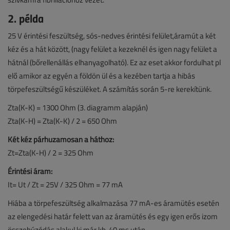
2. példa
25 V érintési feszültség, sós-nedves érintési felület,áramút a két
kéz és a hát között, (nagy felület a kezeknél és igen nagy felület a
hátnál (bőrellenállás elhanyagolható). Ez az eset akkor fordulhat pl
elő amikor az egyén a földön ül és a kezében tartja a hibás
törpefeszültségű készüléket. A számítás során 5-re kerekítünk.
Zta(K-K) = 1300 Ohm (3. diagramm alapján)
Zta(K-H) = Zta(K-K) / 2 = 650 Ohm
Két kéz párhuzamosan a háthoz:
Zt=Zta(K-H) / 2 = 325 Ohm
Érintési áram:
It= Ut / Zt = 25V / 325 Ohm = 77 mA
Hiába a törpefeszültség alkalmazása 77 mA-es áramütés esetén
az elengedési határ felett van az áramütés és egy igen erős izom
összehúzódás alakul ki már kb. 40 ms után.