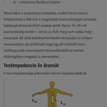
– szívkamra fibrilláció határa
Rövid időre a szabványos kialakítás mellett (fenti eset) is
felléphetnek a 500 mA-t meghaladó áramerősségek amelyek
halálosak lehetnek (ÁVK önideje alatt). Illetve 10-30 mA
áramerősség esetén – amire az ÁVK még nem szólal meg –
hosszabb idő alatt keletkezhet kisebb károsodás az emberi
szervezetben, de jól látható hogy egy jól működő áram-
védőkapcsoló a komolyabb károsodásoktól az esetek
többségében megvédi a szervezetet.
Testimpedancia és áramút
A test impedanciája jellemzően három összetevőből áll.