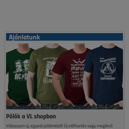
Ajánlatunk
Pólók a VL shopban
Válasszon új, egyedi pólóinkból! Új előfizetés vagy meglévő