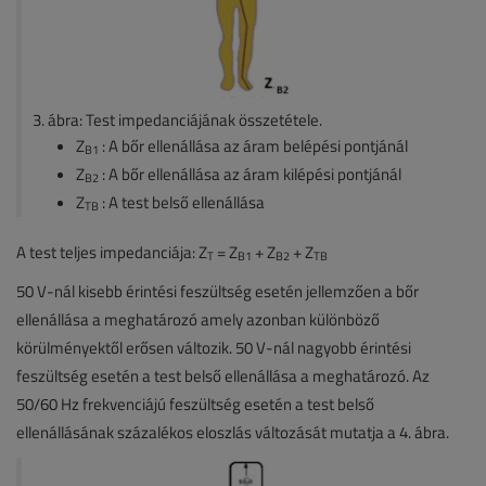
3. ábra: Test impedanciájának összetétele.
Z
: A bőr ellenállása az áram belépési pontjánál
B1
Z
: A bőr ellenállása az áram kilépési pontjánál
B2
Z
: A test belső ellenállása
TB
A test teljes impedanciája: Z
= Z
+ Z
+ Z
T
B1
B2
TB
50 V-nál kisebb érintési feszültség esetén jellemzően a bőr
ellenállása a meghatározó amely azonban különböző
körülményektől erősen változik. 50 V-nál nagyobb érintési
feszültség esetén a test belső ellenállása a meghatározó. Az
50/60 Hz frekvenciájú feszültség esetén a test belső
ellenállásának százalékos eloszlás változását mutatja a 4. ábra.