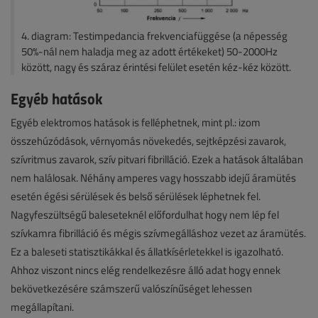
4. diagram: Testimpedancia frekvenciafüggése (a népesség
50%-nál nem haladja meg az adott értékeket) 50-2000Hz
között, nagy és száraz érintési felület esetén kéz-kéz között.
Egyéb hatások
Egyéb elektromos hatások is felléphetnek, mint pl.: izom
összehúzódások, vérnyomás növekedés, sejtképzési zavarok,
szívritmus zavarok, szív pitvari fibrilláció. Ezek a hatások általában
nem halálosak. Néhány amperes vagy hosszabb idejű áramütés
esetén égési sérülések és belső sérülések léphetnek fel.
Nagyfeszültségű baleseteknél előfordulhat hogy nem lép fel
szívkamra fibrilláció és mégis szívmegálláshoz vezet az áramütés.
Ez a baleseti statisztikákkal és állatkísérletekkel is igazolható.
Ahhoz viszont nincs elég rendelkezésre álló adat hogy ennek
bekövetkezésére számszerű valószínűséget lehessen
megállapítani.