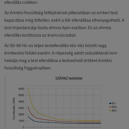
ellenállás csökken.
Az érintési feszültség fellépésének pillanatában az emberi test
kapacitása még töltetlen, ezért a bőr ellenállása elhanyagolható. A
test impedanciája tiszta ohmos ilyen esetben. Ez az ohmos
ellenállás korlátozza az áramcsúcsokat.
Az 50-60 Hz-es teljes testellenállás kéz-kéz között nagy
érintkezési felület esetén. A népesség adott százalékánál nem
haladja meg a test ellenállása a leolvasható értéket érintési
feszültség függvényében.