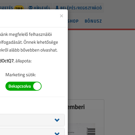
FIZETÉS
HÍRLEVÉL
BELÉPÉS/REGISZTRÁCIÓ
TIPP
×
ÍREK
LAPSZÁMOK
BLOG
SHOP
BÓNUSZ
nánk megfelelő felhasználói
 elfogadását. Önnek lehetősége
zekről alább bővebben olvashat.
dOctQ7
, állapota:
Marketing sütik:
Ez a cikk a VL 2013. szeptemberi
számában jelent meg.