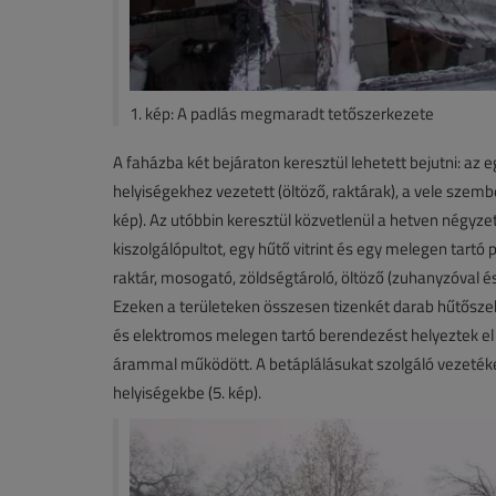
1. kép: A padlás megmaradt tetőszerkezete
A faházba két bejáraton keresztül lehetett bejutni: az 
helyiségekhez vezetett (öltöző, raktárak), a vele szemb
kép). Az utóbbin keresztül közvetlenül a hetven négyzet
kiszolgálópultot, egy hűtő vitrint és egy melegen tartó p
raktár, mosogató, zöldségtároló, öltöző (zuhanyzóval és
Ezeken a területeken összesen tizenkét darab hűtőszekr
és elektromos melegen tartó berendezést helyeztek el
árammal működött. A betáplálásukat szolgáló vezetéke
helyiségekbe (5. kép).