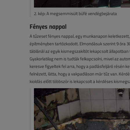
2. kép: A megsemmisült büfé vendégbejárata
Fényes nappal
A tűzeset fényes nappal, egy munkanapon keletkezett, 
építményben tartózkodott. Elmondásuk szerint 9 óra 30
táblánál az egyik kismegszakítót lekapcsolt állapotban 
Gyakorlatilag nem is tudták felkapcsolni, mivel az au
keresve figyeltek fel arra, hogy a padlásfeljáró résén k
felnézett, látta, hogy a vakpadláson már tűz van. Kérd
kioldás előtt többször is lekapcsolt a kérdéses kismeg