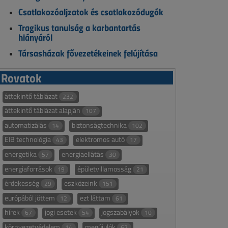
Csatlakozóaljzatok és csatlakozódugók
Tragikus tanulság a karbantartás
hiányáról
Társasházak fővezetékeinek felújítása
Rovatok
áttekintő táblázat
232
áttekintő táblázat alapján
107
automatizálás
biztonságtechnika
14
102
EIB technológia
elektromos autó
43
17
energetika
energiaellátás
57
30
energiaforrások
épületvillamosság
19
21
érdekesség
eszközeink
29
151
európából jöttem
ezt láttam
12
61
hírek
jogi esetek
jogszabályok
67
54
10
környezetvédelem
megújulók
14
62