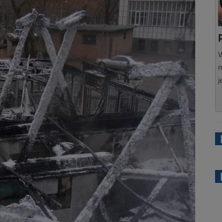
V
m
j