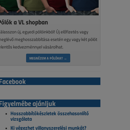
Pólók a VL shopban
álasszon új, egyedi pólóinkból! Új előfizetés vagy
eglévő meghosszabbítása esetén egy vagy két pólót
elentős kedvezménnyel vásárolhat.
MEGNÉZEM A PÓLÓKAT →
Facebook
Figyelmébe ajánljuk
Hosszabbítókészletek összehasonlító
vizsgálata
Ki végezhet villanyszerelési munkát?