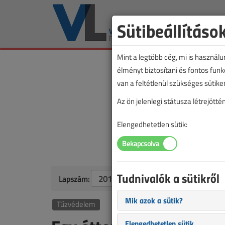
Sütibeállításo
Mint a legtöbb cég, mi is használ
élményt biztosítani és fontos fun
van a feltétlenül szükséges sütike
Az ön jelenlegi státusza létrejöt
Elengedhetetlen sütik:
Tudnivalók a sütikről
Lapszám:
Mik azok a sütik?
Tűzvédelem
Elengedhetetlen sütik