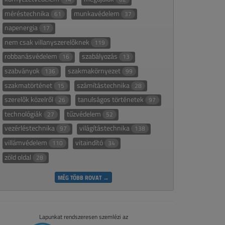
méréstechnika
munkavédelem
61
37
napenergia
17
nem csak villanyszerelőknek
119
robbanásvédelem
szabályozás
16
13
szabványok
szakmakörnyezet
136
99
szakmatörténet
számítástechnika
15
28
szerelők közelről
tanulságos történetek
26
97
technológiák
tűzvédelem
27
52
vezérléstechnika
világítástechnika
97
138
villámvédelem
vitaindító
110
34
zöld oldal
28
MÉG TÖBB ROVAT →
Lapunkat rendszeresen szemlézi az