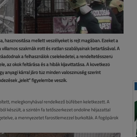
, hasznosítása mellett veszélyeket is rejt magában. Ezeket a
a villamos szakmák írott és íratlan szabályainak betartásával. A
dódnak a felhasználók cselekedetei, a rendeltetésszerű
e, az okok feltárása és a hibák kijavíttatása. A következő
gy anyagi kárral járó tűz minden valószínűség szerint
dezések „jeleit” figyelembe veszik.
ített, melegkonyhával rendelkező büfében keletkezett. A
ból készült, a szintén fa tetőszerkezet ondoline héjazattal
zigetelve, a mennyezetet farostlemezzel burkolták. A fogópárok