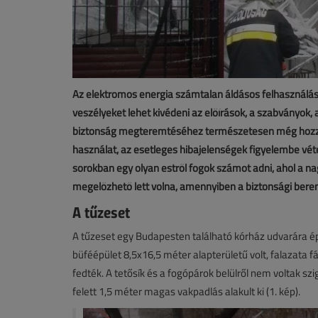
Az elektromos energia számtalan áldásos felhasználása
veszélyeket lehet kivédeni az előírások, a szabványok, 
biztonság megteremtéséhez természetesen még hozzáa
használat, az esetleges hibajelenségek figyelembe vétel
sorokban egy olyan estről fogok számot adni, ahol a na
megelőzhető lett volna, amennyiben a biztonsági beren
A tűzeset
A tűzeset egy Budapesten található kórház udvarára ép
büféépület 8,5x16,5 méter alapterületű volt, falazata fá
fedték. A tetősík és a fogópárok belülről nem voltak s
felett 1,5 méter magas vakpadlás alakult ki (1. kép).