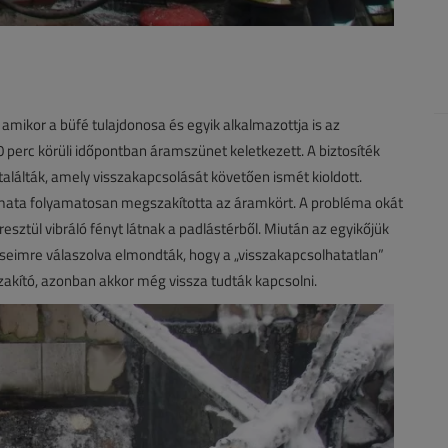
amikor a büfé tulajdonosa és egyik alkalmazottja is az
 perc körüli időpontban áramszünet keletkezett. A biztosíték
találták, amely visszakapcsolását követően ismét kioldott.
tomata folyamatosan megszakította az áramkört. A probléma okát
eresztül vibráló fényt látnak a padlástérből. Miután az egyikőjük
éseimre válaszolva elmondták, hogy a „visszakapcsolhatatlan”
szakító, azonban akkor még vissza tudták kapcsolni.