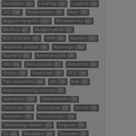
Közvilágítás
Lakatfogó
Lapajánló
26
25
16
LED
Madárvédelem
Mavir
138
14
23
Megújuló energetika
Méréstechnika
111
61
Mérőhely
Mozgásérzékelő
23
15
MSZ HD 60364
MVM
Napelem
45
19
207
Napelemes pályázat
Napenergia
18
180
Naperőmű
Nyereményjáték
85
30
OBO
Okos eszközök
Okosotthon
20
21
33
Oktatás
Olvasói fotó
OTSZ
14
33
13
Paksi Atomerőmű
póló
Relé
30
13
40
Robbanásbiztonság-technika
30
Szabványok
Szakmapolitika
158
15
Szélenergia
Szerszámok
Tervező
19
23
13
Történelem
Transzformátor
15
23
Túlfeszültség-védelem
Tungsram
37
13
Tűz
Tűzvédelem
Tűzveszély
20
83
49