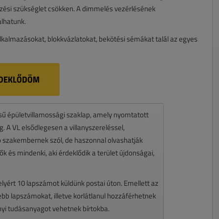
zési szükséglet csökken. A dimmelés vezérlésének
álhatunk.
kalmazásokat, blokkvázlatokat, bekötési sémákat talál az egyes
DEKLŐDÖM
ésű épületvillamossági szaklap, amely nyomtatott
 A VL elsődlegesen a villanyszereléssel,
zó szakembernek szól, de haszonnal olvashatják
k és mindenki, aki érdeklődik a terület újdonságai,
melyért 10 lapszámot küldünk postai úton. Emellett az
ssebb lapszámokat, illetve korlátlanul hozzáférhetnek
nyi tudásanyagot vehetnek bírtokba.