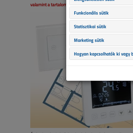
valamint a tartalom helyenként hiányos lehet (képek, tá
Funkcionális sütik
Statisztikai sütik
Marketing sütik
Hogyan kapcsolhatók ki vagy b