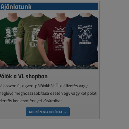
Ajánlatunk
Pólók a VL shopban
álasszon új, egyedi pólóinkból! Új előfizetés vagy
eglévő meghosszabbítása esetén egy vagy két pólót
elentős kedvezménnyel vásárolhat.
MEGNÉZEM A PÓLÓKAT →