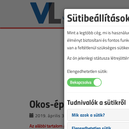
Sütibeállításo
Mint a legtöbb cég, mi is használ
élményt biztosítani és fontos fun
van a feltétlenül szükséges sütike
Az ön jelenlegi státusza létrejöt
Elengedhetetlen sütik:
Okos-épületvezérlés – i
Tudnivalók a sütikről
Mik azok a sütik?
2019. április 3. |
támogatott cikk |
2816 
Az alábbi tartalom archív, 7 éve frissült utoljára. A ci
Elengedhetetlen sütik