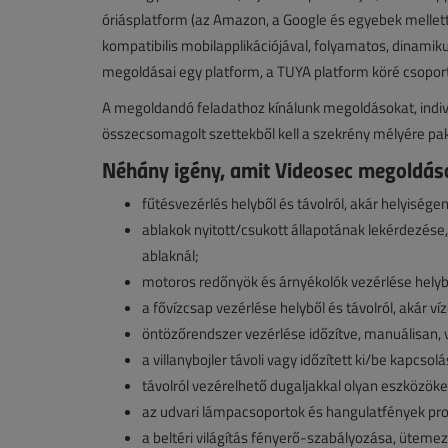
óriásplatform (az Amazon, a Google és egyebek mellet
kompatibilis mobilapplikációjával, folyamatos, dinamikus
megoldásai egy platform, a TUYA platform köré csopor
A megoldandó feladathoz kínálunk megoldásokat, indivi
összecsomagolt szettekből kell a szekrény mélyére p
Néhány igény, amit Videosec megoldáso
fűtésvezérlés helyből és távolról, akár helyisége
ablakok nyitott/csukott állapotának lekérdezése,
ablaknál;
motoros redőnyök és árnyékolók vezérlése helybő
a fővízcsap vezérlése helyből és távolról, akár víz
öntözőrendszer vezérlése időzítve, manuálisan, v
a villanybojler távoli vagy időzített ki/be kapcsolá
távolról vezérelhető dugaljakkal olyan eszközöke
az udvari lámpacsoportok és hangulatfények pr
a beltéri világítás fényerő-szabályozása, üteme