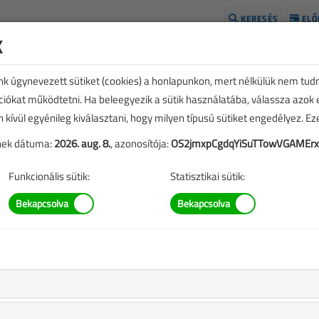
KERESÉS
ELŐ
k
H
unk úgynevezett sütiket (cookies) a honlapunkon, mert nélkülük nem tud
kciókat működtetni. Ha beleegyezik a sütik használatába, válassza azok
n kívül egyénileg kiválasztani, hogy milyen típusú sütiket engedélyez. E
tének dátuma:
2026. aug. 8.
, azonosítója:
OS2jmxpCgdqYiSuTTowVGAMEr
Funkcionális sütik:
Statisztikai sütik:
rányítsuk az energiát!
|
kkben szereplő információk mára aktualitásukat veszíthették,