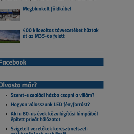
Megblankolt földkábel
400 kilovoltos távvezetéket húztak
át az M35-ös felett
Facebook
Olvasta már?
Szeret-e családi házba csapni a villám?
Hogyan válasszunk LED fényforrást?
Aki a 80-as évek közvilágítási lámpáiból
épített privát hálózatot
Szigetelt vezetékek keresztmetszet-