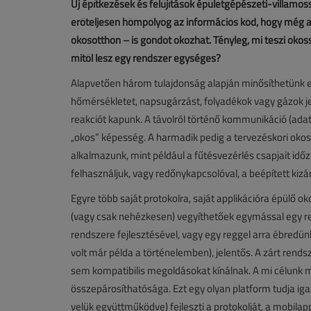
Új építkezések és felújítások épületgépészeti-villamos
erőteljesen hömpölyög az információs köd, hogy még a
okosotthon – is gondot okozhat. Tényleg, mi teszi okos
mitől lesz egy rendszer egységes?
Alapvetően három tulajdonság alapján minősíthetünk e
hőmérsékletet, napsugárzást, folyadékok vagy gázok je
reakciót kapunk. A távolról történő kommunikáció (adat
„okos” képesség. A harmadik pedig a tervezéskori oko
alkalmazunk, mint például a fűtésvezérlés csapjait idő
felhasználjuk, vagy redőnykapcsolóval, a beépített kiz
Egyre több saját protokolra, saját applikációra épülő 
(vagy csak nehézkesen) vegyíthetőek egymással egy ren
rendszere fejlesztésével, vagy egy reggel arra ébredünk
volt már példa a történelemben), jelentős. A zárt ren
sem kompatibilis megoldásokat kínálnak. A mi célunk
összepárosíthatósága. Ezt egy olyan platform tudja igaz
velük együttműködve) fejleszti a protokolját, a mobilapp