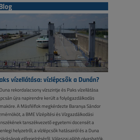
Blog
aks vízellátása: vízlépcsők a Dunán?
Duna rekordalacsony vízszintje és Paks vízellátása
pcsán újra napirendre került a folyógazdálkodás
maköre. A Másfélfok megkérdezte Baranya Sándor
zmérnököt, a BME Vízépítési és Vízgazdálkodási
nszékének tanszékvezető egyetemi docensét a
lenlegi helyzetről, a vízlépcsők hatásairól és a Duna
zjárásának előrejelzéséről. Válaszai alább olvashatók.