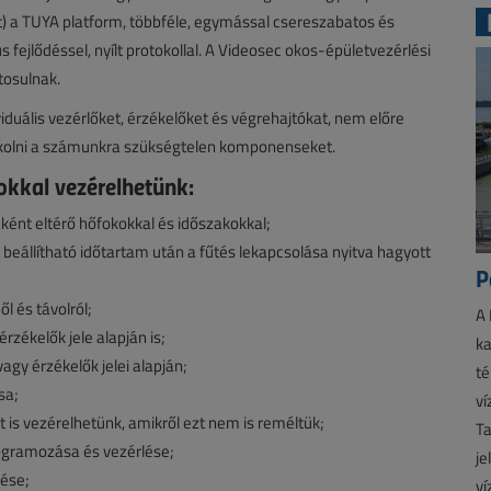
t) a TUYA platform, többféle, egymással csereszabatos és
 fejlődéssel, nyílt protokollal. A Videosec okos-épületvezérlési
tosulnak.
duális vezérlőket, érzékelőket és végrehajtókat, nem előre
akolni a számunkra szükségtelen komponenseket.
kkal vezérelhetünk:
nként eltérő hőfokokkal és időszakokkal;
 beállítható időtartam után a fűtés lekapcsolása nyitva hagyott
P
l és távolról;
A 
érzékelők jele alapján is;
ka
agy érzékelők jelei alapján;
té
sa;
ví
t is vezérelhetünk, amikről ezt nem is reméltük;
Ta
ogramozása és vezérlése;
je
zése;
ví