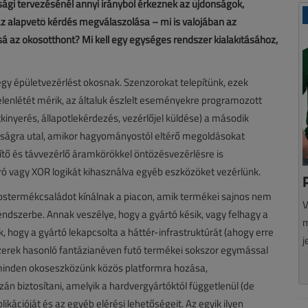
sági tervezésénél annyi irányból érkeznek az újdonságok,
z alapvető kérdés megválaszolása – mi is valójában az
sá az okosotthont? Mi kell egy egységes rendszer kialakításához,
gy épületvezérlést okosnak. Szenzorokat telepítünk, ezek
lenlétét mérik, az általuk észlelt eseményekre programozott
kinyerés, állapotlekérdezés, vezérlőjel küldése) a második
sságra utal, amikor hagyományostól eltérő megoldásokat
zítő és távvezérlő áramkörökkel öntözésvezérlésre is
áró vagy XOR logikát kihasználva egyéb eszközöket vezérlünk.
okostermékcsaládot kínálnak a piacon, amik termékei sajnos nem
V
dszerbe. Annak veszélye, hogy a gyártó késik, vagy felhagy a
m
, hogy a gyártó lekapcsolta a háttér-infrastruktúrát (ahogy erre
j
dszerek hasonló fantázianéven futó termékei sokszor egymással
 minden okoseszközünk közös platformra hozása,
án biztosítani, amelyik a hardvergyártóktól függetlenül (de
likációját és az egyéb elérési lehetőségeit. Az egyik ilyen