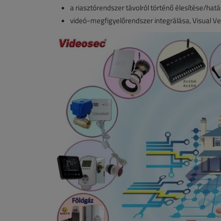
a riasztórendszer távolról történő élesítése/hatá
videó-megfigyelőrendszer integrálása, Visual Ver