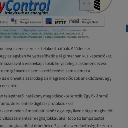
yományos rendszerek is felokosíthatóak. A Videosec
l egy az egyben helyettesíthetik a régi mechanikus kapcsolókat.
lmazásával a villanykapcsolók helyét elég a lakberendezési
ók nem igényelnek sem vezetékezést, sem elemet a
z előnyeit a szállodaipari megrendelők sok anekdotával, ágy
 ecsetelni.
an telepíthető, hatékony megoldások jellemzik. Egy fix áramú
ú, de különféle digitális protokolokkal
akkor minden lámpatestünkhöz egy-egy ilyen drága meghajtót,
c villódzásmentes meghajtókkal, akár több tíz lámpatestet
rös megtakarítást érhetünk el? Javul a szerelhetőség, hiszen a