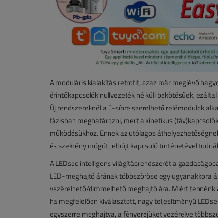
A moduláris kialakítás retrofit, azaz már meglévő hag
érintőkapcsolók nullvezeték nélküli bekötésűek, ezálta
Új rendszereknél a C-sínre szerelhető relémodulok alka
fázisban meghatározni, mert a kinetikus (táv)kapcsol
működésükhöz. Ennek az utólagos áthelyezhetőségnek a
és szekrény mögött elbújt kapcsoló történetével tudnák
A LEDsec intelligens világításrendszerét a gazdaságos
LED-meghajtó árának többszöröse egy ugyanakkora áram
vezérelhető/dimmelhető meghajtó ára. Miért tennénk 
ha megfelelően kiválasztott, nagy teljesítményű LEDse
egyszerre meghajtva, a fényerejüket vezérelve többszö