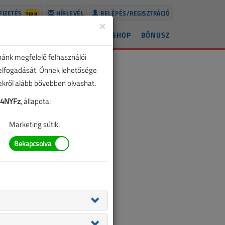
FIZETÉS
HÍRLEVÉL
BELÉPÉS/REGISZTRÁCIÓ
TIPP
×
ÍREK
LAPSZÁMOK
BLOG
SHOP
BÓNUSZ
nánk megfelelő felhasználói
 elfogadását. Önnek lehetősége
zekről alább bővebben olvashat.
x4NYFz
, állapota:
Marketing sütik: