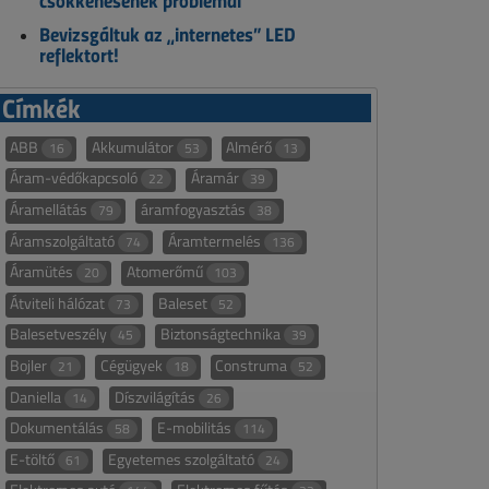
csökkenésének problémái
Bevizsgáltuk az „internetes” LED
reflektort!
Címkék
ABB
Akkumulátor
Almérő
16
53
13
Áram-védőkapcsoló
Áramár
22
39
Áramellátás
áramfogyasztás
79
38
Áramszolgáltató
Áramtermelés
74
136
Áramütés
Atomerőmű
20
103
Átviteli hálózat
Baleset
73
52
Balesetveszély
Biztonságtechnika
45
39
Bojler
Cégügyek
Construma
21
18
52
Daniella
Díszvilágítás
14
26
Dokumentálás
E-mobilitás
58
114
E-töltő
Egyetemes szolgáltató
61
24