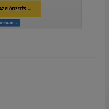
AZ ELŐFIZETÉS →
LEOLVASOK →