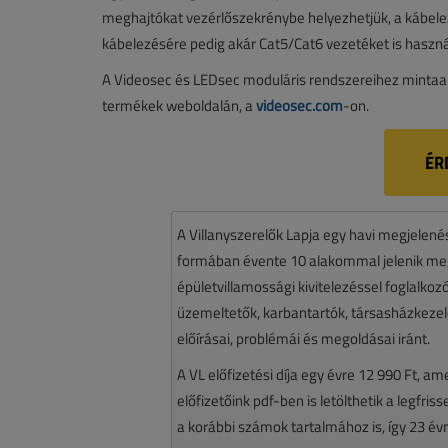
meghajtókat vezérlőszekrénybe helyezhetjük, a kábele
kábelezésére pedig akár Cat5/Cat6 vezetéket is haszn
A Videosec és LEDsec moduláris rendszereihez mintaal
termékek weboldalán, a
videosec.com
-on.
ÉR
A Villanyszerelők Lapja egy havi megjelen
formában évente 10 alakommal jelenik meg.
épületvillamossági kivitelezéssel foglalko
üzemeltetők, karbantartók, társasházkezelő
előírásai, problémái és megoldásai iránt.
A VL előfizetési díja egy évre 12 990 Ft, a
előfizetőink pdf-ben is letölthetik a legfri
a korábbi számok tartalmához is, így 23 év