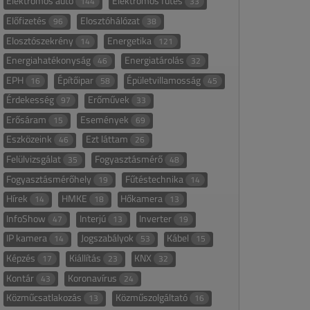
Elektromos autó
Elektromos fűtés
144
33
Előfizetés
Elosztóhálózat
96
38
Elosztószekrény
Energetika
14
121
Energiahatékonyság
Energiatárolás
46
32
EPH
Építőipar
Épületvillamosság
16
58
45
Érdekesség
Erőművek
97
33
Erősáram
Események
15
69
Eszközeink
Ezt láttam
46
26
Felülvizsgálat
Fogyasztásmérő
35
48
Fogyasztásmérőhely
Fűtéstechnika
19
14
Hírek
HMKE
Hőkamera
14
18
13
InfoShow
Interjú
Inverter
47
13
19
IP kamera
Jogszabályok
Kábel
14
53
15
Képzés
Kiállítás
KNX
17
23
32
Kontár
Koronavírus
43
24
Közműcsatlakozás
Közműszolgáltató
13
16