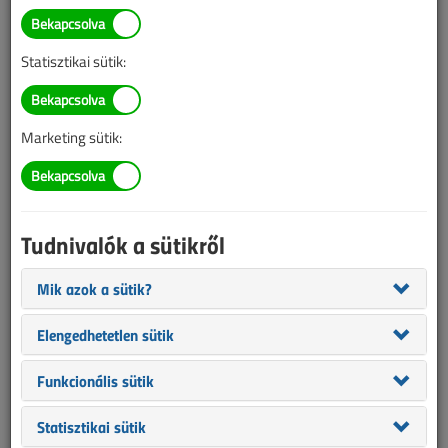
Statisztikai sütik:
A megjelenések éves ütemezése a
Médiaajánlat
oldalon
található.
Marketing sütik:
VL 2021
Egy lapszám cikkeinek eléréséhez kattintson egy borítóképre!
Tudnivalók a sütikről
ELŐFIZETŐKNEK
ELŐFIZETŐKNEK
Mik azok a sütik?
Elengedhetetlen sütik
Funkcionális sütik
Statisztikai sütik