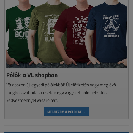
Pólók a VL shopban
Válasszon új, egyedi pólóinkból! Új előfizetés vagy meglévő
meghosszabbítása esetén egy vagy két pólót jelentős
kedvezménnyel vásárolhat.
MEGNÉZEM A PÓLÓKAT →