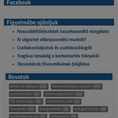
Facebook
Figyelmébe ajánljuk
Hosszabbítókészletek összehasonlító vizsgálata
Ki végezhet villanyszerelési munkát?
Csatlakozóaljzatok és csatlakozódugók
Tragikus tanulság a karbantartás hiányáról
Társasházak fővezetékeinek felújítása
Rovatok
áttekintő táblázat
áttekintő táblázat alapján
232
107
automatizálás
biztonságtechnika
14
102
EIB technológia
elektromos autó
43
17
energetika
energiaellátás
energiaforrások
57
30
19
épületvillamosság
érdekesség
21
29