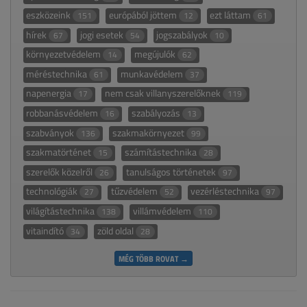
eszközeink
európából jöttem
ezt láttam
151
12
61
hírek
jogi esetek
jogszabályok
67
54
10
környezetvédelem
megújulók
14
62
méréstechnika
munkavédelem
61
37
napenergia
nem csak villanyszerelőknek
17
119
robbanásvédelem
szabályozás
16
13
szabványok
szakmakörnyezet
136
99
szakmatörténet
számítástechnika
15
28
szerelők közelről
tanulságos történetek
26
97
technológiák
tűzvédelem
vezérléstechnika
27
52
97
világítástechnika
villámvédelem
138
110
vitaindító
zöld oldal
34
28
MÉG TÖBB ROVAT →