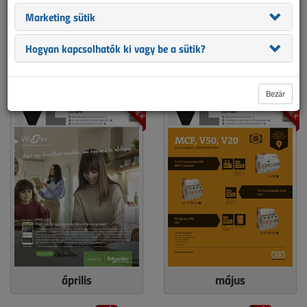
Marketing sütik
Hogyan kapcsolhatók ki vagy be a sütik?
január-február
március
ELŐFIZETŐKNEK
ELŐFIZETŐKNEK
Bezár
április
május