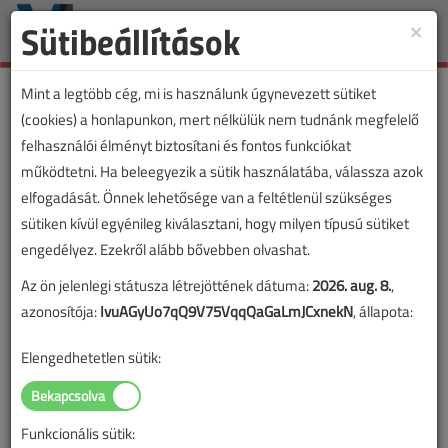
Sütibeállítások
×
Toggle
naviga
Mint a legtöbb cég, mi is használunk úgynevezett sütiket
(cookies) a honlapunkon, mert nélkülük nem tudnánk megfelelő
felhasználói élményt biztosítani és fontos funkciókat
működtetni. Ha beleegyezik a sütik használatába, válassza azok
elfogadását. Önnek lehetősége van a feltétlenül szükséges
sütiken kívül egyénileg kiválasztani, hogy milyen típusú sütiket
engedélyez. Ezekről alább bővebben olvashat.
Az ön jelenlegi státusza létrejöttének dátuma:
2026. aug. 8.
,
azonosítója:
IvuAGyUo7qQ9V75VqqQaGaLmJCxnekN
, állapota:
Elengedhetetlen sütik:
Funkcionális sütik:
Év: