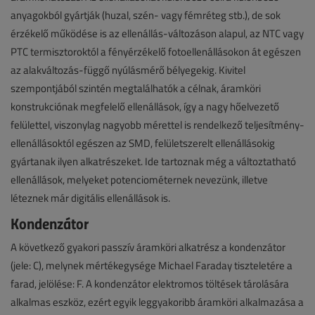
anyagokból gyártják (huzal, szén- vagy fémréteg stb.), de sok
érzékelő működése is az ellenállás-változáson alapul, az NTC vagy
PTC termisztoroktól a fényérzékelő fotoellenállásokon át egészen
az alakváltozás-függő nyúlásmérő bélyegekig. Kivitel
szempontjából szintén megtalálhatók a célnak, áramköri
konstrukciónak megfelelő ellenállások, így a nagy hőelvezető
felülettel, viszonylag nagyobb mérettel is rendelkező teljesítmény-
ellenállásoktól egészen az SMD, felületszerelt ellenállásokig
gyártanak ilyen alkatrészeket. Ide tartoznak még a változtatható
ellenállások, melyeket potenciométernek nevezünk, illetve
léteznek már digitális ellenállások is.
Kondenzátor
A következő gyakori passzív áramköri alkatrész a kondenzátor
(jele: C), melynek mértékegysége Michael Faraday tiszteletére a
farad, jelölése: F. A kondenzátor elektromos töltések tárolására
alkalmas eszköz, ezért egyik leggyakoribb áramköri alkalmazása a