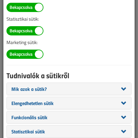
TARTALOM
Statisztikai sütik:
Vezérléstechnika
Mikroelektronika a
Marketing sütik:
villamossági eszközökben I.
rész
Tudnivalók a sütikről
2014/5. lapszám
|
Porempovics József
|
5917 |
Mik azok a sütik?
Figylem! Ez a cikk 12 éve frissült utoljára. A benne szereplő
Elengedhetetlen sütik
információk mára aktualitásukat veszíthették, valamint a tartalom
helyenként hiányos lehet (képek, táblázatok stb.).
Funkcionális sütik
Statisztikai sütik