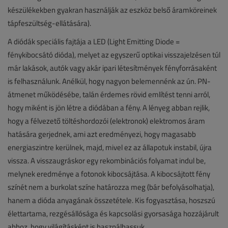
készülékekben gyakran használják az eszköz belső áramköreinek
tápfeszültség-ellátására).
A diódák speciális fajtája a LED (Light Emitting Diode =
fénykibocsátó dióda), melyet az egyszerű optikai visszajelzésen túl
már lakások, autók vagy akár ipari létesítmények fényforrásaként
is felhasználunk. Anélkül, hogy nagyon belemennénk az ún. PN-
átmenet működésébe, talán érdemes rövid említést tenni arról,
hogy miként is jön létre a diódában a fény. A lényeg abban rejlik,
hogy a félvezető töltéshordozói (elektronok) elektromos áram
hatására gerjednek, ami azt eredményezi, hogy magasabb
energiaszintre kerülnek, majd, mivel ez az állapotuk instabil, újra
vissza. A visszaugráskor egy rekombinációs folyamat indul be,
melynek eredménye a fotonok kibocsájtása. A kibocsájtott fény
színét nem a burkolat színe határozza meg (bár befolyásolhatja),
hanem a dióda anyagának összetétele. Kis fogyasztása, hoszszú
élettartama, rezgésállósága és kapcsolási gyorsasága hozzájárult
ahhoz, hogy világításként is használhassuk.