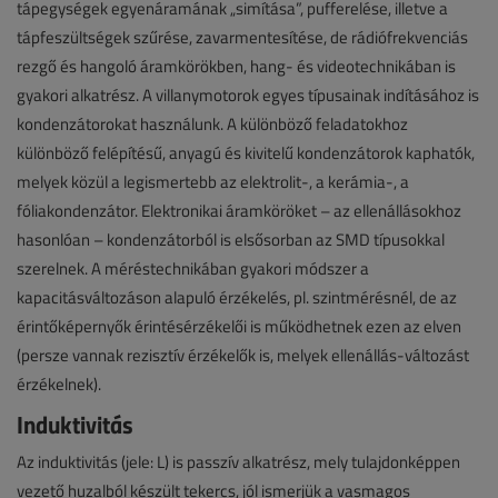
tápegységek egyenáramának „simítása”, pufferelése, illetve a
tápfeszültségek szűrése, zavarmentesítése, de rádiófrekvenciás
rezgő és hangoló áramkörökben, hang- és videotechnikában is
gyakori alkatrész. A villanymotorok egyes típusainak indításához is
kondenzátorokat használunk. A különböző feladatokhoz
különböző felépítésű, anyagú és kivitelű kondenzátorok kaphatók,
melyek közül a legismertebb az elektrolit-, a kerámia-, a
fóliakondenzátor. Elektronikai áramköröket – az ellenállásokhoz
hasonlóan – kondenzátorból is elsősorban az SMD típusokkal
szerelnek. A méréstechnikában gyakori módszer a
kapacitásváltozáson alapuló érzékelés, pl. szintmérésnél, de az
érintőképernyők érintésérzékelői is működhetnek ezen az elven
(persze vannak rezisztív érzékelők is, melyek ellenállás-változást
érzékelnek).
Induktivitás
Az induktivitás (jele: L) is passzív alkatrész, mely tulajdonképpen
vezető huzalból készült tekercs, jól ismerjük a vasmagos