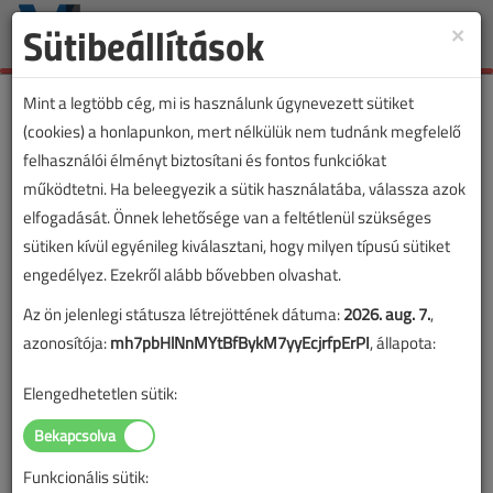
Sütibeállítások
×
Toggle
naviga
Mint a legtöbb cég, mi is használunk úgynevezett sütiket
(cookies) a honlapunkon, mert nélkülük nem tudnánk megfelelő
felhasználói élményt biztosítani és fontos funkciókat
működtetni. Ha beleegyezik a sütik használatába, válassza azok
elfogadását. Önnek lehetősége van a feltétlenül szükséges
sütiken kívül egyénileg kiválasztani, hogy milyen típusú sütiket
engedélyez. Ezekről alább bővebben olvashat.
Az ön jelenlegi státusza létrejöttének dátuma:
2026. aug. 7.
,
azonosítója:
mh7pbHlNnMYtBfBykM7yyEcjrfpErPI
, állapota:
Elengedhetetlen sütik:
Funkcionális sütik:
Lapszám: