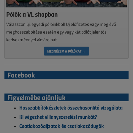
Pólók a VL shopban
Válasszon új, egyedi pólóinkból! Új előfizetés vagy meglévő
meghosszabbítása esetén egy vagy két pólót jelentős
kedvezménnyel vásárolhat.
MEGNÉZEM A PÓLÓKAT →
Facebook
Figyelmébe ajánljuk
Hosszabbítókészletek összehasonlító vizsgálata
Ki végezhet villanyszerelési munkát?
Csatlakozóaljzatok és csatlakozódugók