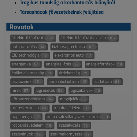
Tragikus tanulság a karbantartás hiányáról
Társasházak fővezetékeinek felújítása
Rovatok
áttekintő táblázat
áttekintő táblázat alapján
232
107
automatizálás
biztonságtechnika
14
102
EIB technológia
elektromos autó
43
17
energetika
energiaellátás
energiaforrások
57
30
19
épületvillamosság
érdekesség
21
29
eszközeink
európából jöttem
ezt láttam
151
12
61
hírek
jogi esetek
jogszabályok
67
54
10
környezetvédelem
megújulók
14
62
méréstechnika
munkavédelem
61
37
napenergia
nem csak villanyszerelőknek
17
119
robbanásvédelem
szabályozás
16
13
szabványok
szakmakörnyezet
136
99