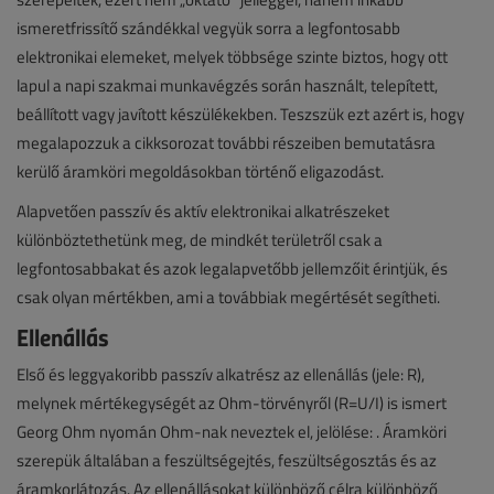
ismeretfrissítő szándékkal vegyük sorra a legfontosabb
elektronikai elemeket, melyek többsége szinte biztos, hogy ott
lapul a napi szakmai munkavégzés során használt, telepített,
beállított vagy javított készülékekben. Teszszük ezt azért is, hogy
megalapozzuk a cikksorozat további részeiben bemutatásra
kerülő áramköri megoldásokban történő eligazodást.
Alapvetően passzív és aktív elektronikai alkatrészeket
különböztethetünk meg, de mindkét területről csak a
legfontosabbakat és azok legalapvetőbb jellemzőit érintjük, és
csak olyan mértékben, ami a továbbiak megértését segítheti.
Ellenállás
Első és leggyakoribb passzív alkatrész az ellenállás (jele: R),
melynek mértékegységét az Ohm-törvényről (R=U/I) is ismert
Georg Ohm nyomán Ohm-nak neveztek el, jelölése: . Áramköri
szerepük általában a feszültségejtés, feszültségosztás és az
áramkorlátozás. Az ellenállásokat különböző célra különböző