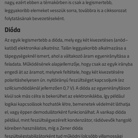
nagy, ezért ebben a témakörben is csak a legismertebb,
leggyakoribb elemeket vesszük sorra, továbbra is a cikksorozat
folytatásának bevezetéseként.
Dióda
Az egyik legismertebb a dióda, mely egy két kivezetéses (anód–
katód) elektronikai alkatrész. Talán leggyakoribb alkalmazása a
tápegységeknél ismert, ahol a váltakozó áram egyenirányítása a
feladata. Működésének alapjellemzője, hogy csak az egyik irányba
engedi át az áramot, melynek feltétele, hogy két kivezetésére
polaritáshelyesen ún. nyitóirányú feszültséget kapcsoljunk (ez
szilíciumdiódáknál jellemzően 0,7 V). A dióda az egyenirányításon
kívül sok más célra is bekerülhet az elektronikákba, így például
logikai kapcsolások hozhatók létre, bemenetek védelmét láthatja
el, vagy éppen demodulátorként funkcionálhat. A varikap dióda
például, mint feszültségvezérelt kondenzátor, rádióvevők hangoló
köreiben használatos, míg a Zener dióda
feszültségstabilizátorként tud működni (olcsóbb villamossági