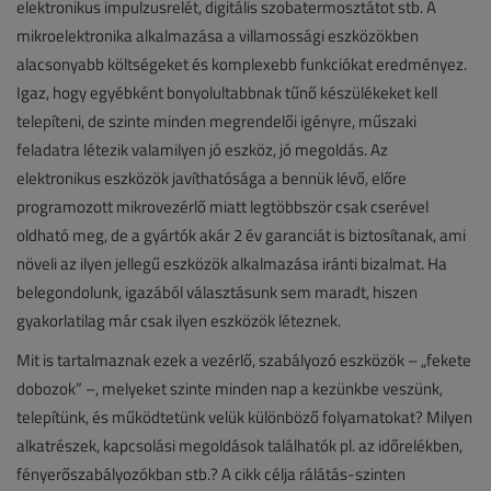
elektronikus impulzusrelét, digitális szobatermosztátot stb. A
mikroelektronika alkalmazása a villamossági eszközökben
alacsonyabb költségeket és komplexebb funkciókat eredményez.
Igaz, hogy egyébként bonyolultabbnak tűnő készülékeket kell
telepíteni, de szinte minden megrendelői igényre, műszaki
feladatra létezik valamilyen jó eszköz, jó megoldás. Az
elektronikus eszközök javíthatósága a bennük lévő, előre
programozott mikrovezérlő miatt legtöbbször csak cserével
oldható meg, de a gyártók akár 2 év garanciát is biztosítanak, ami
növeli az ilyen jellegű eszközök alkalmazása iránti bizalmat. Ha
belegondolunk, igazából választásunk sem maradt, hiszen
gyakorlatilag már csak ilyen eszközök léteznek.
Mit is tartalmaznak ezek a vezérlő, szabályozó eszközök – „fekete
dobozok” –, melyeket szinte minden nap a kezünkbe veszünk,
telepítünk, és működtetünk velük különböző folyamatokat? Milyen
alkatrészek, kapcsolási megoldások találhatók pl. az időrelékben,
fényerőszabályozókban stb.? A cikk célja rálátás-szinten