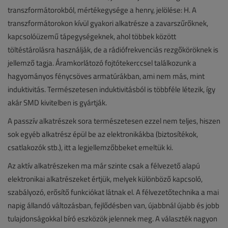
transzformátorokból, mértékegysége a henry, jelölése: H. A
transzformátorokon kívül gyakori alkatrésze a zavarszűrőknek,
kapcsolóüzemű tápegységeknek, ahol többek között
töltéstárolásra használják, de a rádiófrekvenciás rezgőköröknek is
jellemző tagja. Áramkorlátozó fojtótekerccsel találkozunk a
hagyományos fénycsöves armatúrákban, ami nem más, mint
induktivitás. Természetesen induktivitásból is többféle létezik, így
akár SMD kivitelben is gyártják.
A passzív alkatrészek sora természetesen ezzel nem teljes, hiszen
sok egyéb alkatrész épül be az elektronikákba (biztosítékok,
csatlakozók stb.), itt a legjellemzőbbeket emeltük ki.
Az aktív alkatrészeken ma már szinte csak a félvezető alapú
elektronikai alkatrészeket értjük, melyek különböző kapcsoló,
szabályozó, erősítő funkciókat látnak el. A félvezetőtechnika a mai
napig állandó változásban, fejlődésben van, újabbnál újabb és jobb
tulajdonságokkal bíró eszközök jelennek meg. A választék nagyon