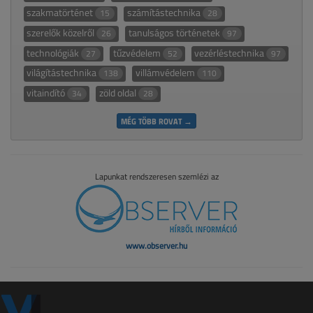
szakmatörténet
számítástechnika
15
28
szerelők közelről
tanulságos történetek
26
97
technológiák
tűzvédelem
vezérléstechnika
27
52
97
világítástechnika
villámvédelem
138
110
vitaindító
zöld oldal
34
28
MÉG TÖBB ROVAT →
Lapunkat rendszeresen szemlézi az
www.observer.hu