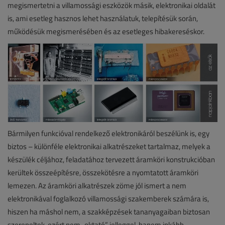
megismertetni a villamossági eszközök másik, elektronikai oldalát
is, ami esetleg hasznos lehet használatuk, telepítésük során,
működésük megismerésében és az esetleges hibakereséskor.
Bármilyen funkcióval rendelkező elektronikáról beszélünk is, egy
biztos – különféle elektronikai alkatrészeket tartalmaz, melyek a
készülék céljához, feladatához tervezett áramköri konstrukcióban
kerültek összeépítésre, összekötésre a nyomtatott áramköri
lemezen. Az áramköri alkatrészek zöme jól ismert a nem
elektronikával foglalkozó villamossági szakemberek számára is,
hiszen ha máshol nem, a szakképzések tananyagaiban biztosan
szerepeltek, ezért nem „oktató” jelleggel, hanem inkább