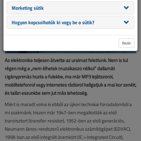
Marketing sütik
Hogyan kapcsolhatók ki vagy be a sütik?
Bezár
Az elektronika teljesen átvette az uralmat felettünk. Nem is túl
régen még a „nem élhetek muzsikaszó nélkül” dallamát
cigányprímás húzta a fülekbe, ma már MP3 lejátszóról,
mobiltelefonról vagy internetes rádióról hallgatjuk a mai kor zenéit,
és talán eszünkbe sem jut más lehetőség.
Miért is maradt volna ki ebből az újkori technikai forradalomból a
mi szakmánk, hiszen már 1947-ben megalkották az első
tranzisztort (transfer-resistor), 1952-ben az első generációs,
Neumann János-rendszerű elektronikus számítógépet (EDVAC),
1958-ban az első integrált áramkört (IC = Integrated Circuit),