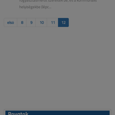
fogyasztásmérőt szereltek be, és a kommunális
helyiségekbe (lépc...
első
8
9
10
11
12
Rovatok