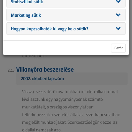
Statisztikai sütik
2002. októberi lapszám
Marketing sütik
Ha egy épületről beszélünk, az ember nem is sejtené,
hogy milyen fontos szerepet tölt be a világítás.
Hogyan kapcsolhatók ki vagy be a sütik?
Nemcsak azért, mert egy átlagos épület
energiaigényének akár 60-80%-át is kiteheti, hanem
mert igen jelentősen befolyásolja az épületben
Bezár
tartózkodók...
Villanyóra beszerelése
2002. októberi lapszám
Vissza-visszatérő rovatunkban minden alkalommal
kiválasztunk egy hagyományosnak számító
munkatételt, s országos viszonylatban
feltérképezzük a szerelők által az ezzel kapcsolatban
megjelölt munkadíjakat. Szerkesztőségünk ezzel az
oldallal nemcsak azo...