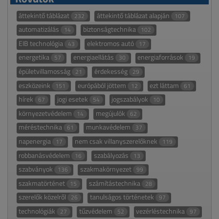
áttekintő táblázat
áttekintő táblázat alapján
232
107
automatizálás
biztonságtechnika
14
102
EIB technológia
elektromos autó
43
17
energetika
energiaellátás
energiaforrások
57
30
19
épületvillamosság
érdekesség
21
29
eszközeink
európából jöttem
ezt láttam
151
12
61
hírek
jogi esetek
jogszabályok
67
54
10
környezetvédelem
megújulók
14
62
méréstechnika
munkavédelem
61
37
napenergia
nem csak villanyszerelőknek
17
119
robbanásvédelem
szabályozás
16
13
szabványok
szakmakörnyezet
136
99
szakmatörténet
számítástechnika
15
28
szerelők közelről
tanulságos történetek
26
97
technológiák
tűzvédelem
vezérléstechnika
27
52
97