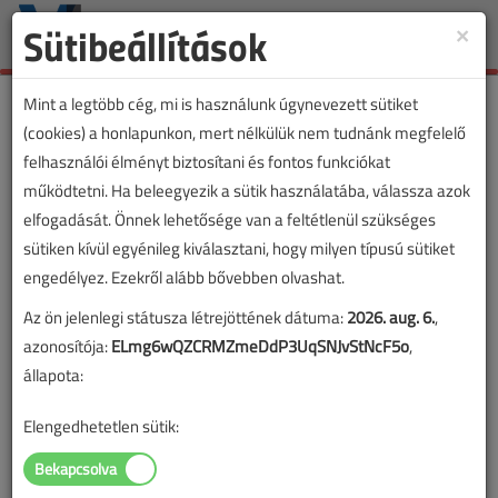
Sütibeállítások
×
Toggle
naviga
Mint a legtöbb cég, mi is használunk úgynevezett sütiket
(cookies) a honlapunkon, mert nélkülük nem tudnánk megfelelő
felhasználói élményt biztosítani és fontos funkciókat
működtetni. Ha beleegyezik a sütik használatába, válassza azok
elfogadását. Önnek lehetősége van a feltétlenül szükséges
sütiken kívül egyénileg kiválasztani, hogy milyen típusú sütiket
engedélyez. Ezekről alább bővebben olvashat.
Az ön jelenlegi státusza létrejöttének dátuma:
2026. aug. 6.
,
azonosítója:
ELmg6wQZCRMZmeDdP3UqSNJvStNcF5o
,
állapota:
Elengedhetetlen sütik: