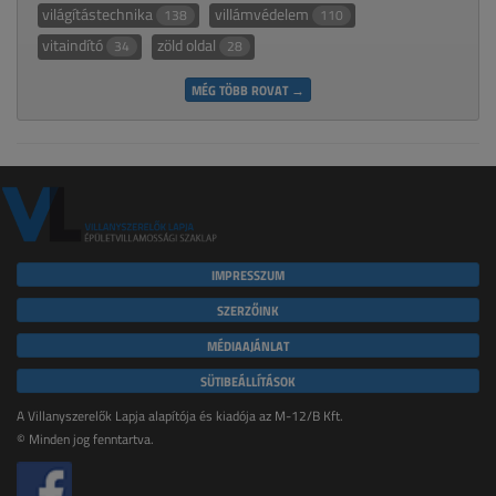
világítástechnika
villámvédelem
138
110
vitaindító
zöld oldal
34
28
MÉG TÖBB ROVAT →
IMPRESSZUM
SZERZŐINK
MÉDIAAJÁNLAT
SÜTIBEÁLLÍTÁSOK
A Villanyszerelők Lapja alapítója és kiadója az M-12/B Kft.
© Minden jog fenntartva.