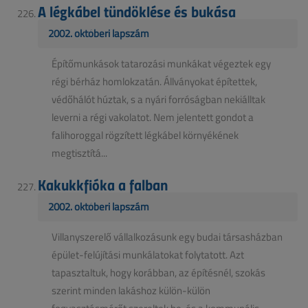
A légkábel tündöklése és bukása
2002. októberi lapszám
Építőmunkások tatarozási munkákat végeztek egy
régi bérház homlokzatán. Állványokat építettek,
védőhálót húztak, s a nyári forróságban nekiálltak
leverni a régi vakolatot. Nem jelentett gondot a
falihoroggal rögzített légkábel környékének
megtisztítá...
Kakukkfióka a falban
2002. októberi lapszám
Villanyszerelő vállalkozásunk egy budai társasházban
épület-felújítási munkálatokat folytatott. Azt
tapasztaltuk, hogy korábban, az építésnél, szokás
szerint minden lakáshoz külön-külön