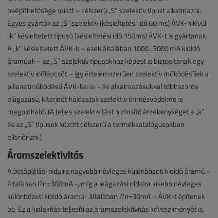
beépíthetősége miatt – célszerű „S” szelektív típust alkalmazni.
Egyes gyártók az „S” szelektív (késleltetési idő 60 ms) ÁVK-n kívül
„k” késleltetett típusú (késleltetési idő 150ms) ÁVK-t is gyártanak.
A „k” késleltetett ÁVK-k – ezek általában 1000...3000 mA kioldó
áramúak – az „S” szelektív típusokhoz képest is biztosítanak egy
szelektív időlépcsőt – így értelemszerűen szelektív működésűek a
pillanatműködésű ÁVK-kal is – és alkalmazásukkal többszörös
elágazású, kiterjedt hálózatok szelektív érintésvédelme is
megoldható. (A teljes szelektivitást biztosító érzékenységet a „k”
és az „S” típusok között célszerű a termékkatalógusokban
ellenőrizni.)
Áramszelektivitás
A betáplálási oldalra nagyobb névleges különbözeti kioldó áramú –
általában I?n=300mA -, míg a leágazási oldalra kisebb névleges
különbözeti kioldó áramú- általában I?n=30mA – ÁVK-t építenek
be. Ez a kialakítás teljesíti az áramszelektivitás követelményét is,