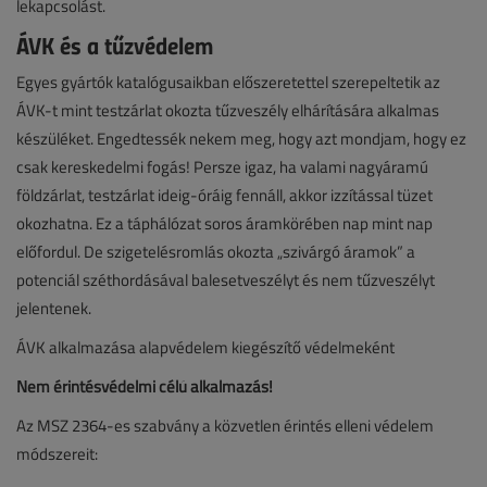
lekapcsolást.
ÁVK és a tűzvédelem
Egyes gyártók katalógusaikban előszeretettel szerepeltetik az
ÁVK-t mint testzárlat okozta tűzveszély elhárítására alkalmas
készüléket. Engedtessék nekem meg, hogy azt mondjam, hogy ez
csak kereskedelmi fogás! Persze igaz, ha valami nagyáramú
földzárlat, testzárlat ideig-óráig fennáll, akkor izzítással tüzet
okozhatna. Ez a táphálózat soros áramkörében nap mint nap
előfordul. De szigetelésromlás okozta „szivárgó áramok” a
potenciál széthordásával balesetveszélyt és nem tűzveszélyt
jelentenek.
ÁVK alkalmazása alapvédelem kiegészítő védelmeként
Nem érintésvédelmi célú alkalmazás!
Az MSZ 2364-es szabvány a közvetlen érintés elleni védelem
módszereit: