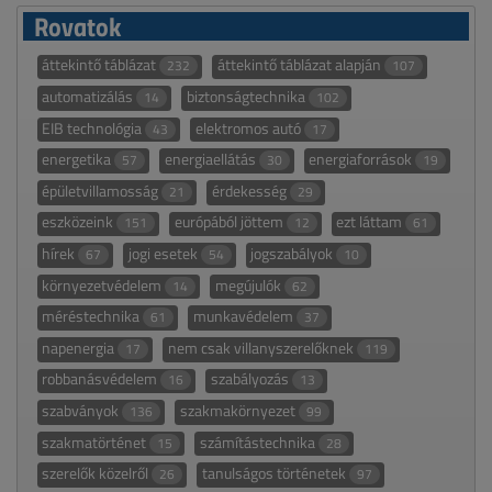
Rovatok
áttekintő táblázat
áttekintő táblázat alapján
232
107
automatizálás
biztonságtechnika
14
102
EIB technológia
elektromos autó
43
17
energetika
energiaellátás
energiaforrások
57
30
19
épületvillamosság
érdekesség
21
29
eszközeink
európából jöttem
ezt láttam
151
12
61
hírek
jogi esetek
jogszabályok
67
54
10
környezetvédelem
megújulók
14
62
méréstechnika
munkavédelem
61
37
napenergia
nem csak villanyszerelőknek
17
119
robbanásvédelem
szabályozás
16
13
szabványok
szakmakörnyezet
136
99
szakmatörténet
számítástechnika
15
28
szerelők közelről
tanulságos történetek
26
97