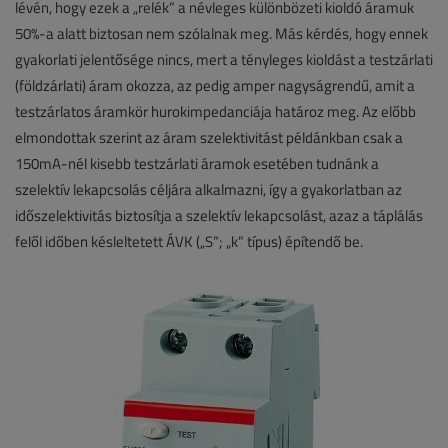
lévén, hogy ezek a „relék” a névleges különbözeti kioldó áramuk
50%-a alatt biztosan nem szólalnak meg. Más kérdés, hogy ennek
gyakorlati jelentősége nincs, mert a tényleges kioldást a testzárlati
(földzárlati) áram okozza, az pedig amper nagyságrendű, amit a
testzárlatos áramkör hurokimpedanciája határoz meg. Az előbb
elmondottak szerint az áram szelektivitást példánkban csak a
150mA-nél kisebb testzárlati áramok esetében tudnánk a
szelektív lekapcsolás céljára alkalmazni, így a gyakorlatban az
időszelektivitás biztosítja a szelektív lekapcsolást, azaz a táplálás
felől időben késleltetett ÁVK („S”; „k” típus) építendő be.