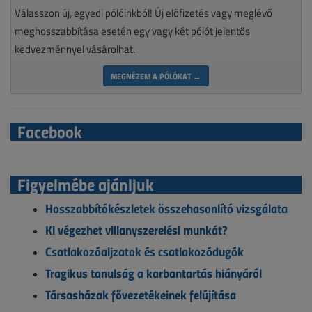
Válasszon új, egyedi pólóinkból! Új előfizetés vagy meglévő
meghosszabbítása esetén egy vagy két pólót jelentős
kedvezménnyel vásárolhat.
MEGNÉZEM A PÓLÓKAT →
Facebook
Figyelmébe ajánljuk
Hosszabbítókészletek összehasonlító vizsgálata
Ki végezhet villanyszerelési munkát?
Csatlakozóaljzatok és csatlakozódugók
Tragikus tanulság a karbantartás hiányáról
Társasházak fővezetékeinek felújítása