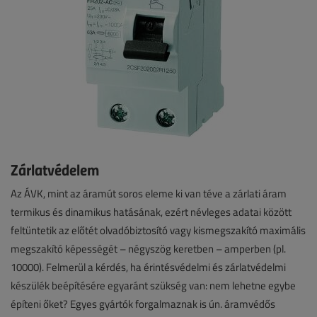
Zárlatvédelem
Az ÁVK, mint az áramút soros eleme ki van téve a zárlati áram
termikus és dinamikus hatásának, ezért névleges adatai között
feltüntetik az előtét olvadóbiztosító vagy kismegszakító maximális
megszakító képességét – négyszög keretben – amperben (pl.
10000). Felmerül a kérdés, ha érintésvédelmi és zárlatvédelmi
készülék beépítésére egyaránt szükség van: nem lehetne egybe
építeni őket? Egyes gyártók forgalmaznak is ún. áramvédős