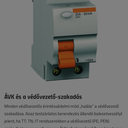
ÁVK és a védővezető-szakadás
Minden védővezetős érintésvédelmi mód „halála” a védővezető
szakadása. Azaz testzárlatos berendezés állandó balesetveszélyt
jelent, ha TT; TN; IT rendszerekben a védővezető (PE; PEN)