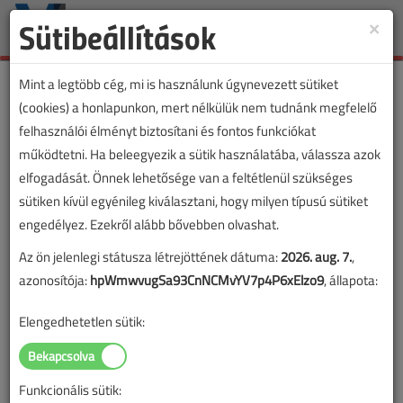
Sütibeállítások
×
Toggle
naviga
Mint a legtöbb cég, mi is használunk úgynevezett sütiket
(cookies) a honlapunkon, mert nélkülük nem tudnánk megfelelő
felhasználói élményt biztosítani és fontos funkciókat
működtetni. Ha beleegyezik a sütik használatába, válassza azok
elfogadását. Önnek lehetősége van a feltétlenül szükséges
sütiken kívül egyénileg kiválasztani, hogy milyen típusú sütiket
engedélyez. Ezekről alább bővebben olvashat.
Az ön jelenlegi státusza létrejöttének dátuma:
2026. aug. 7.
,
azonosítója:
hpWmwvugSa93CnNCMvYV7p4P6xElzo9
, állapota:
Elengedhetetlen sütik:
Funkcionális sütik:
Lapszám: