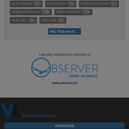
technológiák
tűzvédelem
vezérléstechnika
27
52
97
világítástechnika
villámvédelem
138
110
vitaindító
zöld oldal
34
28
MÉG TÖBB ROVAT →
Lapunkat rendszeresen szemlézi az
www.observer.hu
IMPRESSZUM