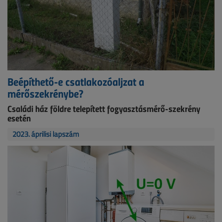
Beépíthető-e csatlakozóaljzat a
mérőszekrénybe?
Családi ház földre telepített fogyasztásmérő-szekrény
esetén
2023. áprilisi lapszám