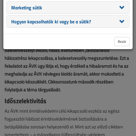
Marketing sütik
Hogyan kapcsolhatók ki vagy be a sütik?
Az áram-védőkapcsoló elsőleges alkalmazásban a közvetett
Bezár
érintés elleni védelem kikapcsoló szerve. Feladata a
balesetveszélyt okozó, hibás, esetünkben „testzárlatos”
hálózatrész lekapcsolása, a balesetveszély megszüntetése. Ezt a
feladatot az ÁVK úgy látja el, hogy érzékeli a hibaáramot és ha az
meghaladja az ÁVK névleges kioldó áramát, akkor működteti a
kikapcsoló készülékét. Cikksorozatunk második részében
folytatjuk a téma tárgyalását.
Időszelektivitás
Az ÁVK mint érintésvédelmi célú kikapcsoló eszköz az egész
fogyasztói hálózat érintésvédelmének biztosítására a
betáplálásba sorosan helyezendő el. Mint azt az előző cikkben
ismertettem – a másodlagos túlfeszültség-védelem