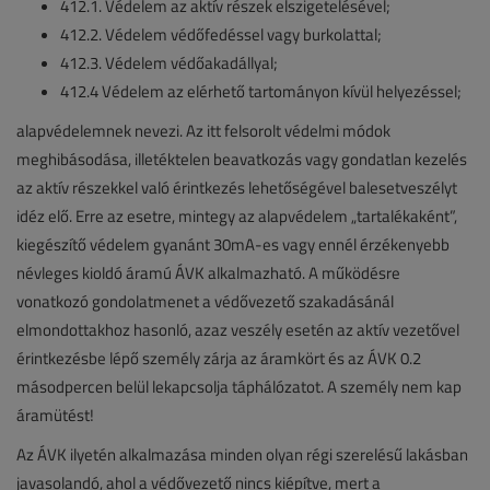
412.1. Védelem az aktív részek elszigetelésével;
412.2. Védelem védőfedéssel vagy burkolattal;
412.3. Védelem védőakadállyal;
412.4 Védelem az elérhető tartományon kívül helyezéssel;
alapvédelemnek nevezi. Az itt felsorolt védelmi módok
meghibásodása, illetéktelen beavatkozás vagy gondatlan kezelés
az aktív részekkel való érintkezés lehetőségével balesetveszélyt
idéz elő. Erre az esetre, mintegy az alapvédelem „tartalékaként”,
kiegészítő védelem gyanánt 30mA-es vagy ennél érzékenyebb
névleges kioldó áramú ÁVK alkalmazható. A működésre
vonatkozó gondolatmenet a védővezető szakadásánál
elmondottakhoz hasonló, azaz veszély esetén az aktív vezetővel
érintkezésbe lépő személy zárja az áramkört és az ÁVK 0.2
másodpercen belül lekapcsolja táphálózatot. A személy nem kap
áramütést!
Az ÁVK ilyetén alkalmazása minden olyan régi szerelésű lakásban
javasolandó, ahol a védővezető nincs kiépítve, mert a