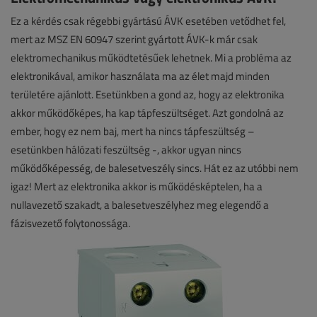
Ez a kérdés csak régebbi gyártású ÁVK esetében vetődhet fel,
mert az MSZ EN 60947 szerint gyártott ÁVK-k már csak
elektromechanikus működtetésűek lehetnek. Mi a probléma az
elektronikával, amikor használata ma az élet majd minden
területére ajánlott. Esetünkben a gond az, hogy az elektronika
akkor működőképes, ha kap tápfeszültséget. Azt gondolná az
ember, hogy ez nem baj, mert ha nincs tápfeszültség –
esetünkben hálózati feszültség -, akkor ugyan nincs
működőképesség, de balesetveszély sincs. Hát ez az utóbbi nem
igaz! Mert az elektronika akkor is működésképtelen, ha a
nullavezető szakadt, a balesetveszélyhez meg elegendő a
fázisvezető folytonossága.