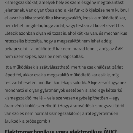
kismegszakítókat, amelyek hely és szerelésigény megtakarítást
jelentenek. Van olyan típus ahol a két funkció kijelzése nem különül
el, azaz ha kikapcsolódik a kismegszakító, leesik a működtető kar,
nem lehet megítélni, hogy zárlat, vagy testzárlat következett be.
Létezik azonban olyan változat is, ahol két kar van, és mechanikus
reteszelés biztosítja, hogy a megszakítót nem lehet addig
bekapcsolni – a működtető kar nem marad fenn -, amíg az ÁVK
nem üzemképes, azaz be nem kapcsolták.
Itt a működések is szétválasztható, mert ha csak hálózati zárlat
lépett fel, akkor csak a megszakító működtető kar esik le, míg
testzárlat esetén mindkét kar lekapcsolódik. A kijelzésről ugyanez
mondható el olyan gyártmányok esetében is, ahol egy kétsarkú
kismegszakító mellé – vele szervesen egybeépíthetően – egy
áramvédő kioldó szerelhető. (Hogy áramvédős kismegszakítóról
van szó és nem normál kismegszakítóról, arról egyértelműen
árulkodik a próbagomb!)
Elektromechanikus vagy elektronikus ÁVK?