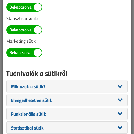
TARTALOM
Statisztikai sütik:
Eszközeink
Áram-védőkapocsló (ÁVK) II.
Marketing sütik:
2005/3. lapszám
|
Novothny Ferenc
|
19 494 |
Tudnivalók a sütikről
Figylem! Ez a cikk 21 éve frissült utoljára. A benne szereplő
információk mára aktualitásukat veszíthették, valamint a tartalom
Mik azok a sütik?
helyenként hiányos lehet (képek, táblázatok stb.).
Elengedhetetlen sütik
Funkcionális sütik
Statisztikai sütik