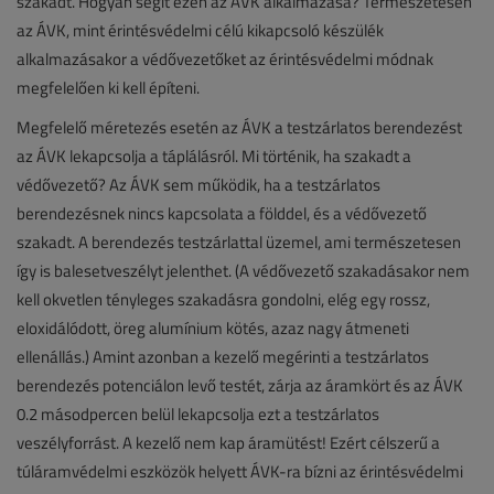
szakadt. Hogyan segít ezen az ÁVK alkalmazása? Természetesen
az ÁVK, mint érintésvédelmi célú kikapcsoló készülék
alkalmazásakor a védővezetőket az érintésvédelmi módnak
megfelelően ki kell építeni.
Megfelelő méretezés esetén az ÁVK a testzárlatos berendezést
az ÁVK lekapcsolja a táplálásról. Mi történik, ha szakadt a
védővezető? Az ÁVK sem működik, ha a testzárlatos
berendezésnek nincs kapcsolata a földdel, és a védővezető
szakadt. A berendezés testzárlattal üzemel, ami természetesen
így is balesetveszélyt jelenthet. (A védővezető szakadásakor nem
kell okvetlen tényleges szakadásra gondolni, elég egy rossz,
eloxidálódott, öreg alumínium kötés, azaz nagy átmeneti
ellenállás.) Amint azonban a kezelő megérinti a testzárlatos
berendezés potenciálon levő testét, zárja az áramkört és az ÁVK
0.2 másodpercen belül lekapcsolja ezt a testzárlatos
veszélyforrást. A kezelő nem kap áramütést! Ezért célszerű a
túláramvédelmi eszközök helyett ÁVK-ra bízni az érintésvédelmi